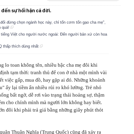
 đến sự hối hận cả đời.
t đối đừng chọn ngành học này, chỉ tốn cơm tốn gạo cha mẹ",
n quá!
c tiếng Việt cho người nước ngoài: Đến người bản xứ còn hoa
EQ thấp thích dùng nhất
g lo toan không tên, nhiều bậc cha mẹ đôi khi
định tạm thời: tranh thủ để con ở nhà một mình vài
yết việc gấp, mua đồ, hay gặp ai đó. Những khoảnh
" ấy lại tiềm ẩn nhiều rủi ro khó lường. Trẻ nhỏ
ống bất ngờ, dễ rơi vào trạng thái hoảng sợ, thậm
iểm cho chính mình mà người lớn không hay biết.
n đôi khi phải trả giá bằng những giây phút thót
ở quận Thuận Nghĩa (Trung Quốc) cũng đã xảy ra