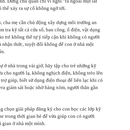
nh. Đừng chủ quan chỉ vì nghĩ "ra ngoài một lát
có thể xảy ra sự cố không ngờ tới.
4, cha mẹ cần chủ động xây dựng môi trường an
ểm tra kỹ tất cả cửa sổ, ban công, ổ điện, vật dụng
 trẻ không thể tự ý tiếp cận khi không có người
ủ nhận thức, tuyệt đối không để con ở nhà một
ắn.
ự ở nhà trong vài giờ, hãy tập cho trẻ những kỹ
 cho người lạ, không nghịch điện, không trèo lên
 trợ giúp, biết sử dụng điện thoại để liên lạc khi có
mera giám sát hoặc nhờ hàng xóm, người thân gần
g chọn giải pháp đăng ký cho con học các lớp kỹ
e trong thời gian hè để vừa giúp con có người
i gian ở nhà một mình.