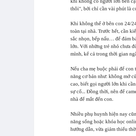
khi không có người lớn bên cạ
thôi", bởi chỉ cần vài phút là 
Khi không thể ở bên con 24/2
toàn tại nhà. Trước hết, cần ki
sắc nhọn, bếp nấu… để đảm bảo
lớn. Với những trẻ nhỏ chưa đ
mình, kể cả trong thời gian ng
Nếu cha mẹ buộc phải để con t
năng cơ bản như: không mở cửa
cao, biết gọi người lớn khi cần
sự cố... Đồng thời, nên để ca
nhà để mắt đến con.
Nhiều phụ huynh hiện nay cũn
năng sống hoặc khóa học onlin
hướng dẫn, vừa giảm thiểu thờ