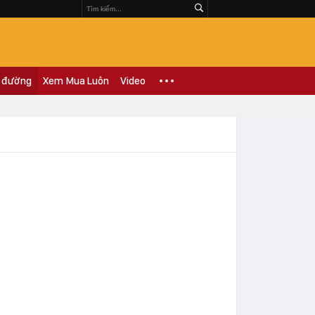
 đường
Xem Mua Luôn
Video