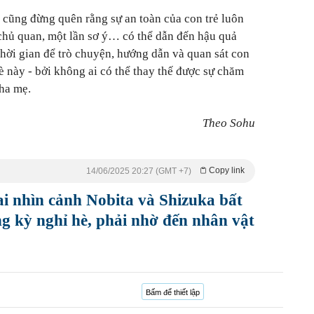
 cũng đừng quên rằng sự an toàn của con trẻ luôn
 chủ quan, một lần sơ ý… có thể dẫn đến hậu quả
hời gian để trò chuyện, hướng dẫn và quan sát con
 này - bởi không ai có thể thay thế được sự chăm
ha mẹ.
Theo Sohu
Copy link
14/06/2025 20:27 (GMT +7)
i nhìn cảnh Nobita và Shizuka bất
ng kỳ nghỉ hè, phải nhờ đến nhân vật
Bấm để thiết lập