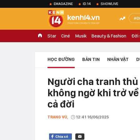
EMAGAZINE
ID.14
SHOWLIVE
Đ
Star
Ciné
Musik
Beauty & Fashion
Đời
HỌC ĐƯỜNG
BẢN TIN
NHÂN VẬT
D
Người cha tranh thủ 
không ngờ khi trở về
cả đời
TRANG VŨ,
12:41 16/06/2025
Chia sẻ