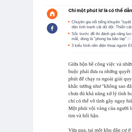
Chỉ một phút lơ là có thể dẫn
Chuyên gia nổi tiếng khuyên "tuyệ
dân tình tranh cãi dữ dội: Thiển cậ
Sốc trước đề thi đánh giá năng lự
mắt, đúng là "phong ba bão táp"
3 kiểu hình nền điện thoại người 
Giữa bộn bề công việc và nhữn
buộc phải đưa ra những quyết 
phút để chạy ra ngoài giải qu
khắc tưởng như "không sao đâu
chưa đủ khả năng xử lý tình hu
chí có thể vô tình gây nguy h
Một phút vội vàng của người lớ
tim và hối hận.
Vừa qua, tại một khu dân cư 