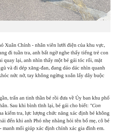
Phó Xuân Chính - nhân viên lưới điện của khu vực,
ng đi tuần tra, anh bất ngờ nghe thấy tiếng trẻ con
 quay lại, anh nhìn thấy một bé gái tóc rối, mặt
ngủ và đi dép xăng-đan, đang dáo dác nhìn quanh
 khóc nức nở, tay không ngừng xoắn lấy dây buộc
gần, trấn an tinh thần bé rồi đưa về Ủy ban khu phố
hân. Sau khi bình tĩnh lại, bé gái cho biết:
"Con
ua kiểm tra, lực lượng chức năng xác định bé không
Phải đến khi anh Phó nhẹ nhàng hỏi tên bố mẹ, cô bé
 - manh mối giúp xác định chính xác gia đình em.