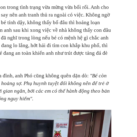
on trong tình trạng vừa mừng vừa bối rối. Anh cho
 say nên anh tranh thủ ra ngoài có việc. Không ngờ
, bé tỉnh dậy, không thấy bố đâu thì hoảng loạn
ân anh sau khi xong việc về nhà không thấy con đâu
í đã nghĩ trong lòng nếu bé có mệnh hệ gì chắc anh
đang lo lắng, hớt hải đi tìm con khắp khu phố, thì
é đang an toàn khiến anh như trút được tảng đá đè
ia đình, anh Phó cũng không quên dặn dò:
"Bé còn
ễ hoảng sợ. Phụ huynh tuyệt đối không nên để trẻ ở
ời gian ngắn, bởi các em có thể hành động theo bản
ống nguy hiểm".