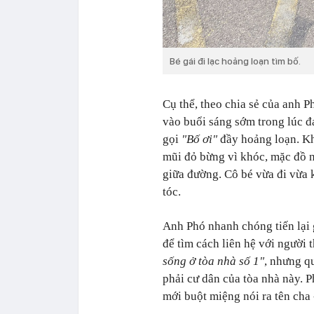
Bé gái đi lạc hoảng loạn tìm bố.
Cụ thể, theo chia sẻ của anh 
vào buổi sáng sớm trong lúc đa
gọi
"Bố ơi"
đầy hoảng loạn. Khi
mũi đỏ bừng vì khóc, mặc đồ 
giữa đường. Cô bé vừa đi vừa
tóc.
Anh Phó nhanh chóng tiến lại 
để tìm cách liên hệ với người t
sống ở tòa nhà số 1"
, nhưng q
phải cư dân của tòa nhà này. 
mới buột miệng nói ra tên cha