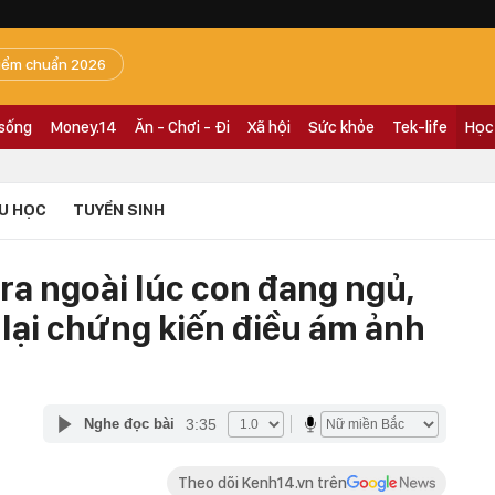
iểm chuẩn 2026
 sống
Money.14
Ăn - Chơi - Đi
Xã hội
Sức khỏe
Tek-life
Học
U HỌC
TUYỂN SINH
ra ngoài lúc con đang ngủ,
 lại chứng kiến điều ám ảnh
3:35
Nghe đọc bài
Theo dõi Kenh14.vn trên