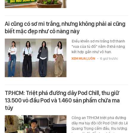
Ai cũng có sơ mi trắng, nhưng không phải ai cũng
biết mặc đẹp như cô nàng này
Điều khiến sơ mi trắng trở thành
"vua của tủ đồ" nằm ở khả năng
kết hợp gần như vô hạn.
XEM MUA LUÔN
-
6 giờ trước
TP.HCM: Triệt phá đường dây Pod Chill, thu giữ
13.500 vỏ đầu Pod và 1.460 sản phẩm chứa ma
túy
Công an TP.HCM triệt phá đường
dây ma túy đội lốt Pod Chill do Lê
Quang Trọng cầm đầu, thu lượng