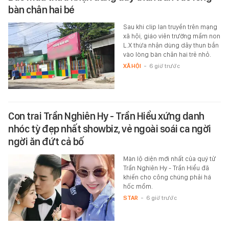
bàn chân hai bé
Sau khi clip lan truyền trên mạng
xã hội, giáo viên trường mầm non
L.X thừa nhận dùng dây thun bắn
vào lòng bàn chân hai trẻ nhỏ.
XÃ HỘI
-
6 giờ trước
Con trai Trần Nghiên Hy - Trần Hiểu xứng danh
nhóc tỳ đẹp nhất showbiz, vẻ ngoài soái ca ngời
ngời ăn đứt cả bố
Màn lộ diện mới nhất của quý tử
Trần Nghiên Hy - Trần Hiểu đã
khiến cho công chúng phải há
hốc mồm.
STAR
-
6 giờ trước