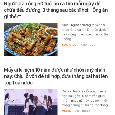
Người đàn ông 50 tuổi ăn cà tím mỗi ngày để
chữa tiểu đường, 3 tháng sau bác sĩ hỏi: "Ông ăn
gì thế?"
Nhiều người thường truyền tai
nhau rằng cà tím là "thần dược"
hạ đường huyết, điều này có thật
không?
SỨC KHỎE
-
7 giờ trước
Mấy ai kỉ niệm 10 năm được như nhóm mỹ nhân
này: Chịu lỗ vốn để tái hợp, đưa thẳng bài hát lên
top 1 cả nước
Dù biết trước sẽ lỗ vốn, màn tái
hợp sau gần 10 năm vẫn giúp
nhóm nhạc nữ này tạo nên một
trong những cú lội ngược dòng…
MUSIK
-
7 giờ trước