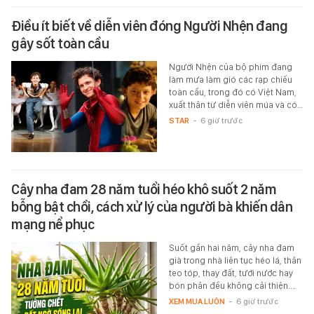
Điều ít biết về diễn viên đóng Người Nhện đang
gây sốt toàn cầu
Người Nhện của bộ phim đang
làm mưa làm gió các rạp chiếu
toàn cầu, trong đó có Việt Nam,
xuất thân từ diễn viên múa và có…
STAR
-
6 giờ trước
Cây nha đam 28 năm tuổi héo khô suốt 2 năm
bỗng bật chồi, cách xử lý của người bà khiến dân
mạng nể phục
Suốt gần hai năm, cây nha đam
già trong nhà liên tục héo lá, thân
teo tóp, thay đất, tưới nước hay
bón phân đều không cải thiện.…
XEM MUA LUÔN
-
6 giờ trước