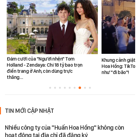
Đám cưới của "Người nhện" Tom
Khung cảnh giật
Holland - Zendaya: Chi 18 tỷ bao trọn
Hoa Hồng: TikTok
điền trang ở Anh, còn dùng trực
như "đi bão"!
thăng…
TIN MỚI CẬP NHẬT
Nhiều công ty của "Huấn Hoa Hồng" không còn
hoạt động tại địa chỉ đã đăng ký