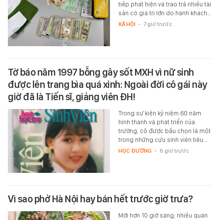
tiếp phát hiện và trao trả nhiều tài
sản có giá trị lớn do hành khách…
XÃ HỘI
-
7 giờ trước
Tờ báo năm 1997 bỗng gây sốt MXH vì nữ sinh
được lên trang bìa quá xinh: Ngoài đời cô gái này
giờ đã là Tiến sĩ, giảng viên ĐH!
Trong sự kiện kỷ niệm 60 năm
hình thành và phát triển của
trường, cô được bầu chọn là một
trong những cựu sinh viên tiêu…
HỌC ĐƯỜNG
-
6 giờ trước
Vì sao phở Hà Nội hay bán hết trước giờ trưa?
Mới hơn 10 giờ sáng, nhiều quán