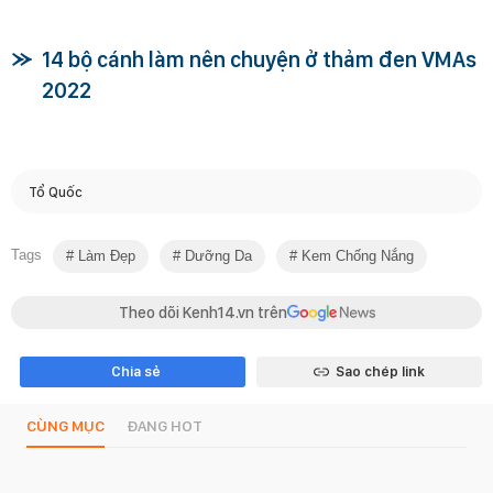
14 bộ cánh làm nên chuyện ở thảm đen VMAs
2022
Tổ Quốc
Tags
Làm Đẹp
Dưỡng Da
Kem Chống Nắng
Theo dõi Kenh14.vn trên
Chia sẻ
Sao chép link
CÙNG MỤC
ĐANG HOT