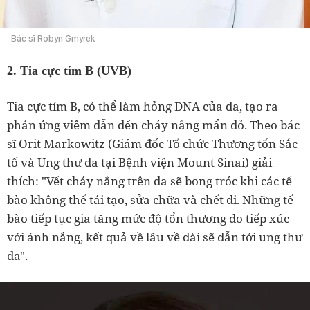
Bác sĩ Robyn Gmyrek
2. Tia cực tím B (UVB)
Tia cực tím B, có thể làm hỏng DNA của da, tạo ra
phản ứng viêm dẫn đến cháy nắng mẩn đỏ. Theo bác
sĩ Orit Markowitz (Giám đốc Tổ chức Thương tổn Sắc
tố và Ung thư da tại Bệnh viện Mount Sinai) giải
thích: "Vết cháy nắng trên da sẽ bong tróc khi các tế
bào không thể tái tạo, sửa chữa và chết đi. Những tế
bào tiếp tục gia tăng mức độ tổn thương do tiếp xúc
với ánh nắng, kết quả về lâu về dài sẽ dẫn tới ung thư
da".