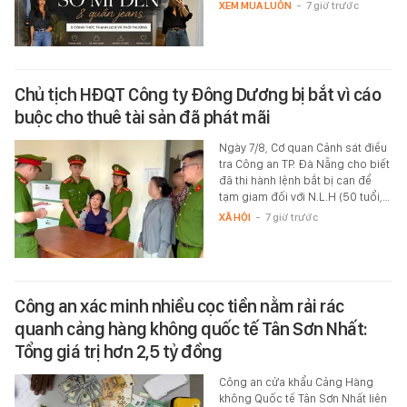
XEM MUA LUÔN
-
7 giờ trước
Chủ tịch HĐQT Công ty Đông Dương bị bắt vì cáo
buộc cho thuê tài sản đã phát mãi
Ngày 7/8, Cơ quan Cảnh sát điều
tra Công an TP. Đà Nẵng cho biết
đã thi hành lệnh bắt bị can để
tạm giam đối với N.L.H (50 tuổi,…
XÃ HỘI
-
7 giờ trước
Công an xác minh nhiều cọc tiền nằm rải rác
quanh cảng hàng không quốc tế Tân Sơn Nhất:
Tổng giá trị hơn 2,5 tỷ đồng
Công an cửa khẩu Cảng Hàng
không Quốc tế Tân Sơn Nhất liên