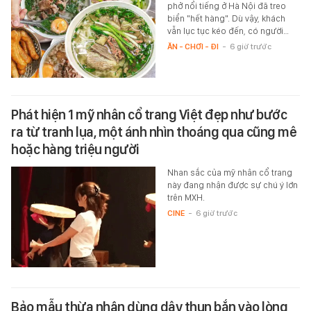
phở nổi tiếng ở Hà Nội đã treo
biển "hết hàng". Dù vậy, khách
vẫn lục tục kéo đến, có người…
ĂN - CHƠI - ĐI
-
6 giờ trước
Phát hiện 1 mỹ nhân cổ trang Việt đẹp như bước
ra từ tranh lụa, một ánh nhìn thoáng qua cũng mê
hoặc hàng triệu người
Nhan sắc của mỹ nhân cổ trang
này đang nhận được sự chú ý lớn
trên MXH.
CINE
-
6 giờ trước
Bảo mẫu thừa nhận dùng dây thun bắn vào lòng