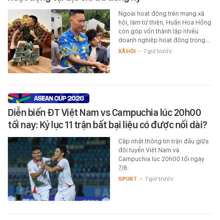
Ngoài hoạt động trên mạng xã
hội, làm từ thiện, Huấn Hoa Hồng
còn góp vốn thành lập nhiều
doanh nghiệp hoạt động trong…
XÃ HỘI
-
7 giờ trước
Diễn biến ĐT Việt Nam vs Campuchia lúc 20h00
tối nay: Kỷ lục 11 trận bất bại liệu có được nối dài?
Cập nhật thông tin trận đấu giữa
đội tuyển Việt Nam và
Campuchia lúc 20h00 tối ngày
7/8.
SPORT
-
7 giờ trước