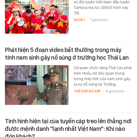
vũ đội tuyển Việt Nam đấu tuyển
Campuchia lúc 20h00 hôm nay
7/8.
SPORT
-
7 giờ trước
Phát hiện 5 đoạn video bất thường trong máy
tính nam sinh gây nổ súng ở trường học Thái Lan
Cơ quan chức năng Thái Lan phát
hiện nhiều dữ liệu quan trọng
trong máy tính của nam sinh gây
ra vụ nổ súng tại Trường…
THẾ GIỚI ĐÓ ĐÂY
-
6 giờ trước
Tình hình hiện tại của tuyến cáp treo lên thẳng nơi
được mệnh danh "lạnh nhất Việt Nam": Khi nào
đón khách?