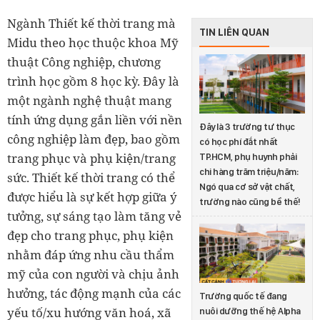
Ngành Thiết kế thời trang mà
TIN LIÊN QUAN
Midu theo học thuộc khoa Mỹ
thuật Công nghiệp, chương
trình học gồm 8 học kỳ. Đây là
một ngành nghệ thuật mang
tính ứng dụng gắn liền với nền
Đây là 3 trường tư thục
công nghiệp làm đẹp, bao gồm
có học phí đắt nhất
trang phục và phụ kiện/trang
TP.HCM, phụ huynh phải
chi hàng trăm triệu/năm:
sức. Thiết kế thời trang có thể
Ngó qua cơ sở vật chất,
được hiểu là sự kết hợp giữa ý
trường nào cũng bề thế!
tưởng, sự sáng tạo làm tăng vẻ
đẹp cho trang phục, phụ kiện
nhằm đáp ứng nhu cầu thẩm
mỹ của con người và chịu ảnh
hưởng, tác động mạnh của các
Trường quốc tế đang
yếu tố/xu hướng văn hoá, xã
nuôi dưỡng thế hệ Alpha