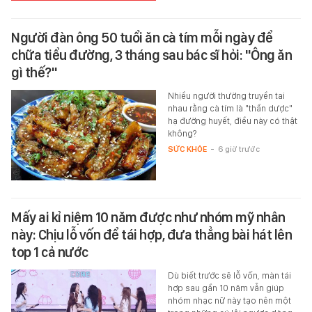
Người đàn ông 50 tuổi ăn cà tím mỗi ngày để
chữa tiểu đường, 3 tháng sau bác sĩ hỏi: "Ông ăn
gì thế?"
Nhiều người thường truyền tai
nhau rằng cà tím là "thần dược"
hạ đường huyết, điều này có thật
không?
SỨC KHỎE
-
6 giờ trước
Mấy ai kỉ niệm 10 năm được như nhóm mỹ nhân
này: Chịu lỗ vốn để tái hợp, đưa thẳng bài hát lên
top 1 cả nước
Dù biết trước sẽ lỗ vốn, màn tái
hợp sau gần 10 năm vẫn giúp
nhóm nhạc nữ này tạo nên một