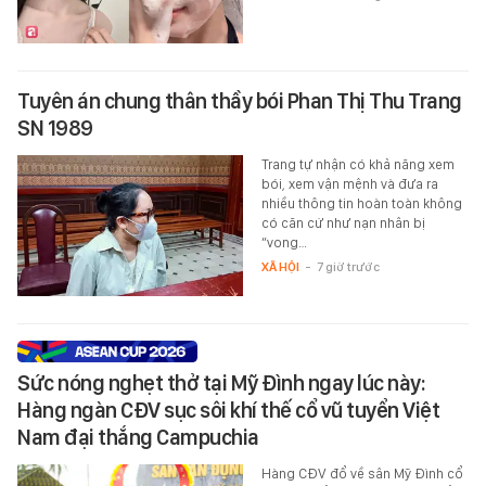
Tuyên án chung thân thầy bói Phan Thị Thu Trang
SN 1989
Trang tự nhận có khả năng xem
bói, xem vận mệnh và đưa ra
nhiều thông tin hoàn toàn không
có căn cứ như nạn nhân bị
“vong…
XÃ HỘI
-
7 giờ trước
Sức nóng nghẹt thở tại Mỹ Đình ngay lúc này:
Hàng ngàn CĐV sục sôi khí thế cổ vũ tuyển Việt
Nam đại thắng Campuchia
Hàng CĐV đổ về sân Mỹ Đình cổ