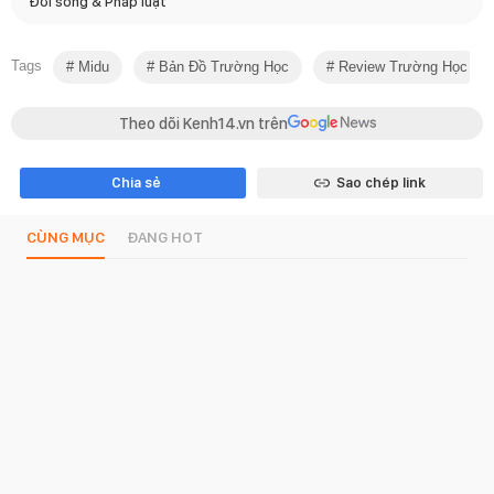
Đời sống & Pháp luật
Tags
Midu
Bản Đồ Trường Học
Review Trường Học
Theo dõi Kenh14.vn trên
Chia sẻ
Sao chép link
CÙNG MỤC
ĐANG HOT