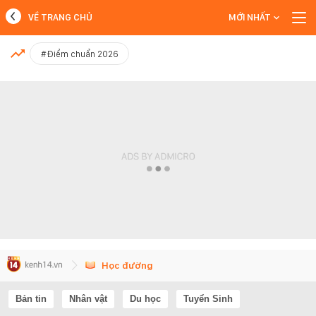
VỀ TRANG CHỦ
MỚI NHẤT
MỚI NHẤT
#Điểm chuẩn 2026
Xem thêm
Học đường
Bản tin
Nhân vật
Du học
Tuyển Sinh