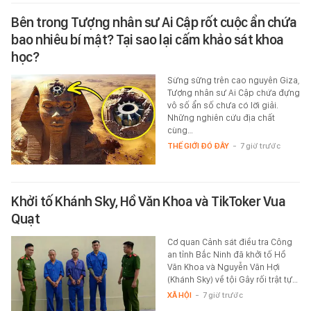
Bên trong Tượng nhân sư Ai Cập rốt cuộc ẩn chứa
bao nhiêu bí mật? Tại sao lại cấm khảo sát khoa
học?
Sừng sững trên cao nguyên Giza,
Tượng nhân sư Ai Cập chứa đựng
vô số ẩn số chưa có lời giải.
Những nghiên cứu địa chất
cùng…
THẾ GIỚI ĐÓ ĐÂY
-
7 giờ trước
Khởi tố Khánh Sky, Hồ Văn Khoa và TikToker Vua
Quạt
Cơ quan Cảnh sát điều tra Công
an tỉnh Bắc Ninh đã khởi tố Hồ
Văn Khoa và Nguyễn Văn Hợi
(Khánh Sky) về tội Gây rối trật tự…
XÃ HỘI
-
7 giờ trước