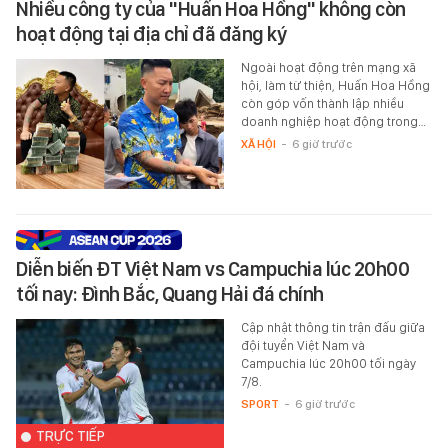
Nhiều công ty của "Huấn Hoa Hồng" không còn
hoạt động tại địa chỉ đã đăng ký
Ngoài hoạt động trên mạng xã
hội, làm từ thiện, Huấn Hoa Hồng
còn góp vốn thành lập nhiều
doanh nghiệp hoạt động trong…
XÃ HỘI
-
6 giờ trước
Diễn biến ĐT Việt Nam vs Campuchia lúc 20h00
tối nay: Đình Bắc, Quang Hải đá chính
Cập nhật thông tin trận đấu giữa
đội tuyển Việt Nam và
Campuchia lúc 20h00 tối ngày
7/8.
SPORT
-
6 giờ trước
TRỰC TIẾP