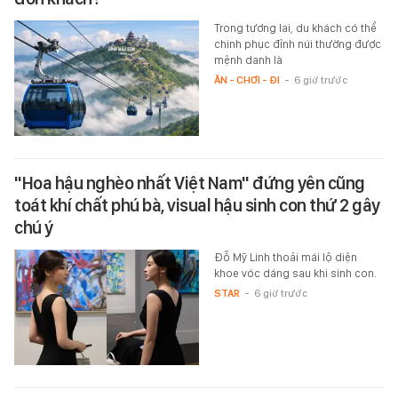
Trong tương lai, du khách có thể
chinh phục đỉnh núi thường được
mệnh danh là
ĂN - CHƠI - ĐI
-
6 giờ trước
"Hoa hậu nghèo nhất Việt Nam" đứng yên cũng
toát khí chất phú bà, visual hậu sinh con thứ 2 gây
chú ý
Đỗ Mỹ Linh thoải mái lộ diện
khoe vóc dáng sau khi sinh con.
STAR
-
6 giờ trước