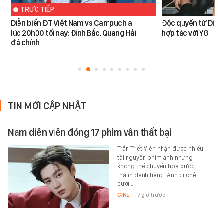
TRỰC TIẾP
Diễn biến ĐT Việt Nam vs Campuchia
Độc quyền từ Di
lúc 20h00 tối nay: Đình Bắc, Quang Hải
hợp tác với YG
đá chính
TIN MỚI CẬP NHẬT
Nam diễn viên đóng 17 phim vẫn thất bại
Trần Triết Viễn nhận được nhiều
tài nguyên phim ảnh nhưng
không thể chuyển hóa được
thành danh tiếng. Anh bị chê
cười…
CINE
-
7 giờ trước