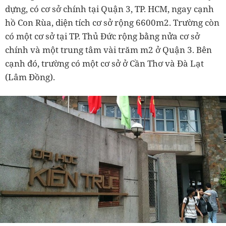
dựng, có cơ sở chính tại Quận 3, TP. HCM, ngay cạnh
hồ Con Rùa, diện tích cơ sở rộng 6600m2. Trường còn
có một cơ sở tại TP. Thủ Đức rộng bằng nửa cơ sở
chính và một trung tâm vài trăm m2 ở Quận 3. Bên
cạnh đó, trường có một cơ sở ở Cần Thơ và Đà Lạt
(Lâm Đồng).