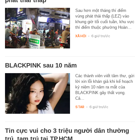
phát thải thấp
Sau hơn một tháng thí điểm
vùng phát thải thấp (LEZ) vào
khung giờ tối cuối tuần, khu vực
thí điểm thuộc phường Hoàn…
XÃ HỘI
-
6 giờ trước
BLACKPINK sau 10 năm
Các thành viên viết tâm thư, gửi
lời xin lỗi khán giả khi kế hoạch
kỷ niệm 10 năm ra mắt của
BLACKPINK gây thất vọng.
Cả…
STAR
-
6 giờ trước
Tin cực vui cho 3 triệu người dân thường
trú, tạm trú tại TP.HCM