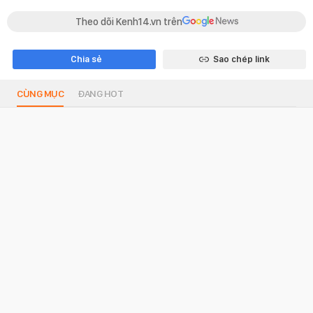
Theo dõi Kenh14.vn trên
Chia sẻ
Sao chép link
CÙNG MỤC
ĐANG HOT