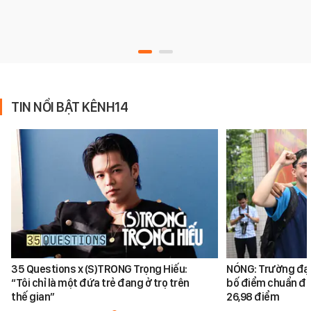
TIN NỔI BẬT KÊNH14
35 Questions x (S)TRONG Trọng Hiếu:
NÓNG: Trường đại
“Tôi chỉ là một đứa trẻ đang ở trọ trên
bố điểm chuẩn đại
thế gian”
26,98 điểm