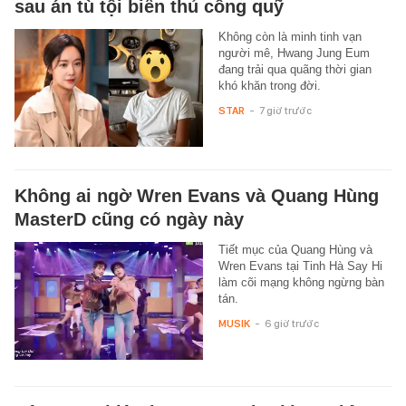
sau án tù tội biển thủ công quỹ
Không còn là minh tinh vạn
người mê, Hwang Jung Eum
đang trải qua quãng thời gian
khó khăn trong đời.
STAR
-
7 giờ trước
Không ai ngờ Wren Evans và Quang Hùng
MasterD cũng có ngày này
Tiết mục của Quang Hùng và
Wren Evans tại Tinh Hà Say Hi
làm cõi mạng không ngừng bàn
tán.
MUSIK
-
6 giờ trước