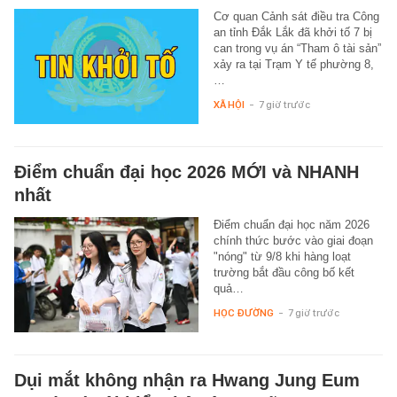
Cơ quan Cảnh sát điều tra Công
an tỉnh Đắk Lắk đã khởi tố 7 bị
can trong vụ án “Tham ô tài sản”
xảy ra tại Trạm Y tế phường 8,
…
XÃ HỘI
-
7 giờ trước
Điểm chuẩn đại học 2026 MỚI và NHANH
nhất
Điểm chuẩn đại học năm 2026
chính thức bước vào giai đoạn
"nóng" từ 9/8 khi hàng loạt
trường bắt đầu công bố kết
quả…
HỌC ĐƯỜNG
-
7 giờ trước
Dụi mắt không nhận ra Hwang Jung Eum