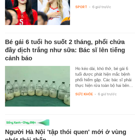
SPORT
-
6 giờ trước
Bé gái 6 tuổi ho suốt 2 tháng, phổi chứa
đầy dịch trắng như sữa: Bác sĩ lên tiếng
cảnh báo
Ho kéo dài, khó thở, bé gái 6
tuổi được phát hiện mắc bệnh
phổi hiếm gặp. Các bác sĩ phải
thực hiện rửa toàn bộ hai bên…
SỨC KHỎE
-
6 giờ trước
Người Hà Nội 'tập thói quen' mới ở vùng