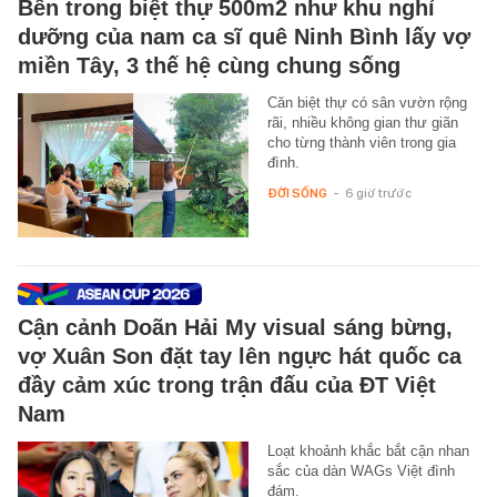
Bên trong biệt thự 500m2 như khu nghỉ
dưỡng của nam ca sĩ quê Ninh Bình lấy vợ
miền Tây, 3 thế hệ cùng chung sống
Căn biệt thự có sân vườn rộng
rãi, nhiều không gian thư giãn
cho từng thành viên trong gia
đình.
ĐỜI SỐNG
-
6 giờ trước
Cận cảnh Doãn Hải My visual sáng bừng,
vợ Xuân Son đặt tay lên ngực hát quốc ca
đầy cảm xúc trong trận đấu của ĐT Việt
Nam
Loạt khoảnh khắc bắt cận nhan
sắc của dàn WAGs Việt đình
đám.