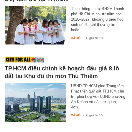
Theo thông tin từ BHXH Thành
phố Hồ Chí Minh, từ năm học
2026–2027, khoảng 3 triệu học
sinh có địa chỉ thường trú
hoặc…
XÃ HỘI
-
6 giờ trước
TP.HCM điều chỉnh kế hoạch đấu giá 8 lô
đất tại Khu đô thị mới Thủ Thiêm
UBND TP.HCM giao Trung tâm
Phát triển quỹ đất TP.HCM chủ
trì, phối hợp với UBND phường
An Khánh và các cơ quan,
đơn…
XÃ HỘI
-
6 giờ trước