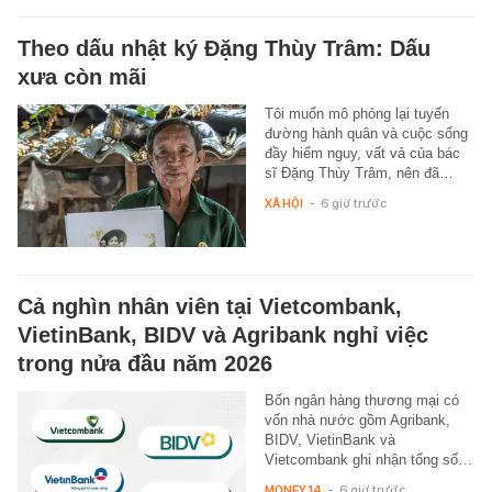
Theo dấu nhật ký Đặng Thùy Trâm: Dấu
xưa còn mãi
Tôi muốn mô phỏng lại tuyến
đường hành quân và cuộc sống
đầy hiểm nguy, vất vả của bác
sĩ Đặng Thùy Trâm, nên đã…
XÃ HỘI
-
6 giờ trước
Cả nghìn nhân viên tại Vietcombank,
VietinBank, BIDV và Agribank nghỉ việc
trong nửa đầu năm 2026
Bốn ngân hàng thương mại có
vốn nhà nước gồm Agribank,
BIDV, VietinBank và
Vietcombank ghi nhận tổng số…
MONEY.14
-
6 giờ trước