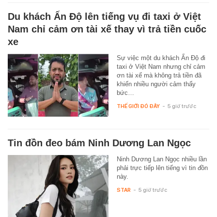
Du khách Ấn Độ lên tiếng vụ đi taxi ở Việt
Nam chỉ cảm ơn tài xế thay vì trả tiền cuốc
xe
Sự việc một du khách Ấn Độ đi
taxi ở Việt Nam nhưng chỉ cảm
ơn tài xế mà không trả tiền đã
khiến nhiều người cảm thấy
bức…
THẾ GIỚI ĐÓ ĐÂY
-
5 giờ trước
Tin đồn đeo bám Ninh Dương Lan Ngọc
Ninh Dương Lan Ngọc nhiều lần
phải trực tiếp lên tiếng vì tin đồn
này.
STAR
-
5 giờ trước