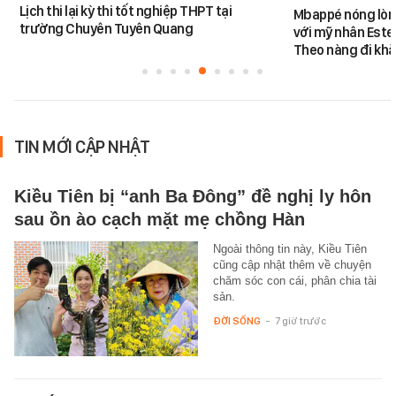
Lịch thi lại kỳ thi tốt nghiệp THPT tại
Mbappé nóng lòn
trường Chuyên Tuyên Quang
với mỹ nhân Ester
Theo nàng đi khắ
TIN MỚI CẬP NHẬT
Kiều Tiên bị “anh Ba Đông” đề nghị ly hôn
sau ồn ào cạch mặt mẹ chồng Hàn
Ngoài thông tin này, Kiều Tiên
cũng cập nhật thêm về chuyện
chăm sóc con cái, phân chia tài
sản.
ĐỜI SỐNG
-
7 giờ trước