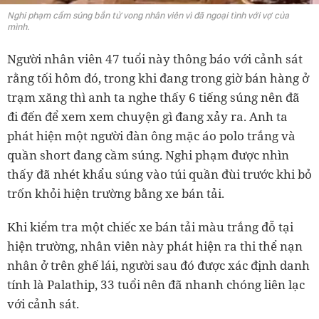
Nghi phạm cầm súng bắn tử vong nhân viên vì đã ngoại tình với vợ của
mình.
Người nhân viên 47 tuổi này thông báo với cảnh sát
rằng tối hôm đó, trong khi đang trong giờ bán hàng ở
trạm xăng thì anh ta nghe thấy 6 tiếng súng nên đã
đi đến để xem xem chuyện gì đang xảy ra. Anh ta
phát hiện một người đàn ông mặc áo polo trắng và
quần short đang cầm súng. Nghi phạm được nhìn
thấy đã nhét khẩu súng vào túi quần đùi trước khi bỏ
trốn khỏi hiện trường bằng xe bán tải.
Khi kiểm tra một chiếc xe bán tải màu trắng đỗ tại
hiện trường, nhân viên này phát hiện ra thi thể nạn
nhân ở trên ghế lái, người sau đó được xác định danh
tính là Palathip, 33 tuổi nên đã nhanh chóng liên lạc
với cảnh sát.