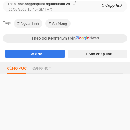
Theo
doisongphapluat.nguoiduatin.vn
Copy link
21/05/2025 15:40 (GMT +7)
Tags
Ngoại Tình
Án Mạng
Theo dõi Kenh14.vn trên
Chia sẻ
Sao chép link
CÙNG MỤC
ĐANG HOT