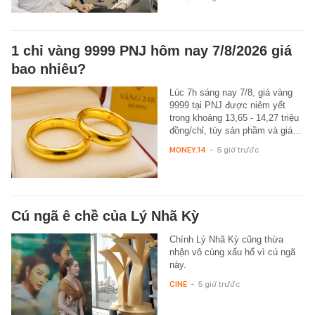
1 chỉ vàng 9999 PNJ hôm nay 7/8/2026 giá
bao nhiêu?
Lúc 7h sáng nay 7/8, giá vàng
9999 tại PNJ được niêm yết
trong khoảng 13,65 - 14,27 triệu
đồng/chỉ, tùy sản phầm và giá…
MONEY.14
-
5 giờ trước
Cú ngã ê chề của Lý Nhã Kỳ
Chính Lý Nhã Kỳ cũng thừa
nhận vô cùng xấu hổ vì cú ngã
này.
CINE
-
5 giờ trước