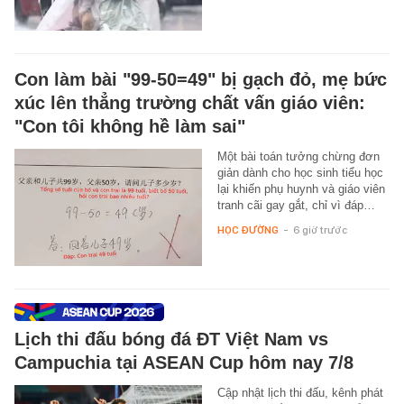
Con làm bài "99-50=49" bị gạch đỏ, mẹ bức
xúc lên thẳng trường chất vấn giáo viên:
"Con tôi không hề làm sai"
Một bài toán tưởng chừng đơn
giản dành cho học sinh tiểu học
lại khiến phụ huynh và giáo viên
tranh cãi gay gắt, chỉ vì đáp…
HỌC ĐƯỜNG
-
6 giờ trước
Lịch thi đấu bóng đá ĐT Việt Nam vs
Campuchia tại ASEAN Cup hôm nay 7/8
Cập nhật lịch thi đấu, kênh phát