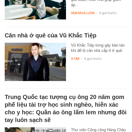
áp…
XEM MUA LUÔN
-
5 giờ trước
Căn nhà ở quê của Vũ Khắc Tiệp
Vũ Khắc Tiệp từng gây bàn tán
khi để lộ căn nhà cấp 4 ở quê.
STAR
-
5 giờ trước
Trung Quốc tạc tượng cụ ông 20 năm gom
phế liệu tài trợ học sinh nghèo, hiến xác
cho y học: Quần áo ông lấm lem nhưng đôi
tay luôn sạch sẽ
Thư viện Công cộng Hàng Châu