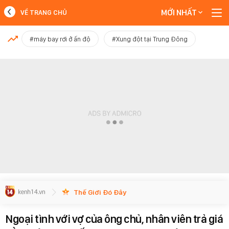
MỚI NHẤT
VỀ TRANG CHỦ
MỚI NHẤT
#máy bay rơi ở ấn độ
#Xung đột tại Trung Đông
Xem thêm
Thế Giới Đó Đây
Ngoại tình với vợ của ông chủ, nhân viên trả giá