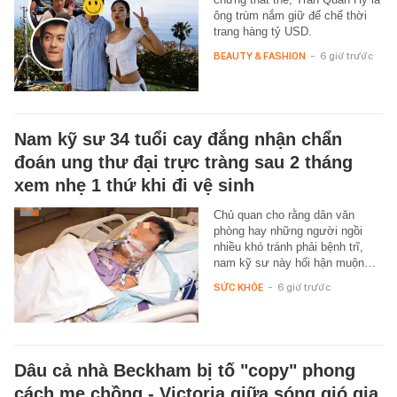
ông trùm nắm giữ đế chế thời
trang hàng tỷ USD.
BEAUTY & FASHION
-
6 giờ trước
Nam kỹ sư 34 tuổi cay đắng nhận chẩn
đoán ung thư đại trực tràng sau 2 tháng
xem nhẹ 1 thứ khi đi vệ sinh
Chủ quan cho rằng dân văn
phòng hay những người ngồi
nhiều khó tránh phải bệnh trĩ,
nam kỹ sư này hối hận muộn…
SỨC KHỎE
-
6 giờ trước
Dâu cả nhà Beckham bị tố "copy" phong
cách mẹ chồng - Victoria giữa sóng gió gia