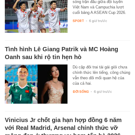
sóng trận đấu giữa đội tuyển
Việt Nam và Campuchia lượt
cuối bảng A ASEAN Cup 2026.
SPORT
-
6 giờ trước
Tình hình Lê Giang Patrik và MC Hoàng
Oanh sau khi rộ tin hẹn hò
Dù cặp đôi trai tài gái giỏi chưa
chính thức lên tiếng, công chúng
vẫn theo dõi mối quan hệ của
của cả hai.
ĐỜI SỐNG
-
6 giờ trước
Vinicius Jr chốt gia hạn hợp đồng 6 năm
với Real Madrid, Arsenal chính thức vỡ