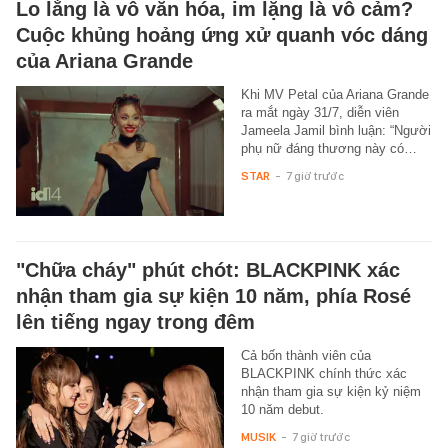
Lo lắng là vô văn hóa, im lặng là vô cảm?
Cuộc khủng hoảng ứng xử quanh vóc dáng
của Ariana Grande
Khi MV Petal của Ariana Grande
ra mắt ngày 31/7, diễn viên
Jameela Jamil bình luận: “Người
phụ nữ đáng thương này có…
STAR
-
7 giờ trước
"Chữa cháy" phút chót: BLACKPINK xác
nhận tham gia sự kiện 10 năm, phía Rosé
lên tiếng ngay trong đêm
Cả bốn thành viên của
BLACKPINK chính thức xác
nhận tham gia sự kiện kỷ niệm
10 năm debut.
MUSIK
-
7 giờ trước