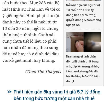
cáo buộc theo Mục 288 của Bộ
Nỗi oán hận của người vợ:
luật Hình sự Thái Lan về tội cố
Từ chối hơn 1.000 tỷ
ý giết người. Hình phạt cho tội
đồng tiền bồi thường,
quyết không ly hôn chồng
danh này có thể là ngồi tù từ
ngoại tình
15 đến 20 năm, ngồi tù chung
thân hoặc tử hình. Cảnh sát
cũng chưa tiết lộ liệu có phải
nạn nhân đã mang theo súng
để tự vệ hay có ý định đối đầu
Drama ngoại tình chấn
với kẻ giết mình hay không.
động: Bị chính thất tung
ảnh, clip lên mạng xã hội,
(Theo The Thaiger)
tiểu tam kiện ngược đòi
bồi thường hơn 100 triệu
đồng!
Phát hiện gần 5kg vàng trị giá 5,7 tỷ đồng
bên trong bức tường một căn nhà thuê