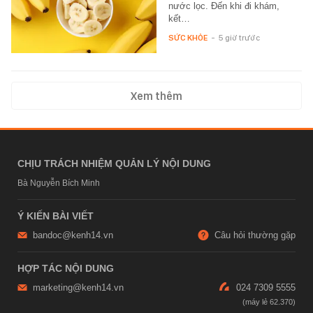
nước lọc. Đến khi đi khám,
kết…
SỨC KHỎE
-
5 giờ trước
Xem thêm
CHỊU TRÁCH NHIỆM QUẢN LÝ NỘI DUNG
Bà Nguyễn Bích Minh
Ý KIẾN BÀI VIẾT
bandoc@kenh14.vn
Câu hỏi thường gặp
HỢP TÁC NỘI DUNG
marketing@kenh14.vn
024 7309 5555