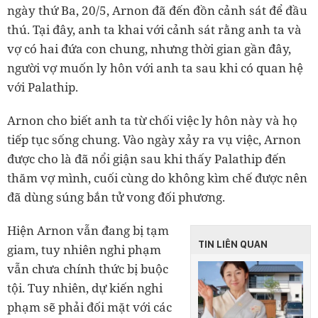
ngày thứ Ba, 20/5, Arnon đã đến đồn cảnh sát để đầu
thú. Tại đây, anh ta khai với cảnh sát rằng anh ta và
vợ có hai đứa con chung, nhưng thời gian gần đây,
người vợ muốn ly hôn với anh ta sau khi có quan hệ
với Palathip.
Arnon cho biết anh ta từ chối việc ly hôn này và họ
tiếp tục sống chung. Vào ngày xảy ra vụ việc, Arnon
được cho là đã nổi giận sau khi thấy Palathip đến
thăm vợ mình, cuối cùng do không kìm chế được nên
đã dùng súng bắn tử vong đối phương.
Hiện Arnon vẫn đang bị tạm
TIN LIÊN QUAN
giam, tuy nhiên nghi phạm
vẫn chưa chính thức bị buộc
tội. Tuy nhiên, dự kiến nghi
phạm sẽ phải đối mặt với các