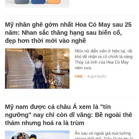
Mỹ nhân ghê gớm nhất Hoa Cỏ May sau 25
năm: Nhan sắc thăng hạng sau biến cố,
đẹp hơn thời mới vào nghề
Nhìn nữ diễn viên ở hiện tại, rất
khó để nhận ra cô chính là nàng
Thủy cá tính của Hoa Cỏ May
năm xưa.
CINE
-
6 giờ trước
Mỹ nam được cả châu Á xem là "tín
ngưỡng" nay chỉ còn dĩ vãng: Bề ngoài thê
thảm nhưng hoá ra là trùm
Ẩn sau vẻ ngoài già nua tưởng
chừng thất thế, Trần Quán Hy là