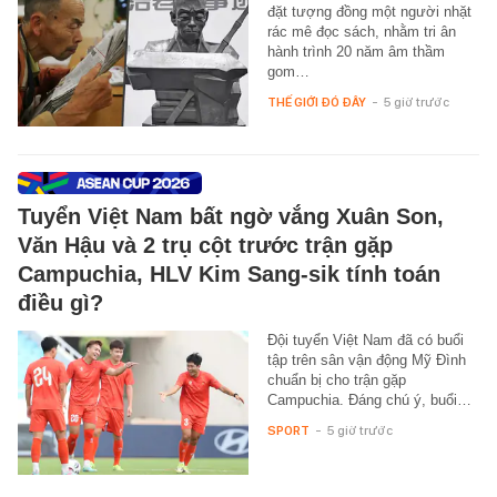
đặt tượng đồng một người nhặt
rác mê đọc sách, nhằm tri ân
hành trình 20 năm âm thầm
gom…
THẾ GIỚI ĐÓ ĐÂY
-
5 giờ trước
Tuyển Việt Nam bất ngờ vắng Xuân Son,
Văn Hậu và 2 trụ cột trước trận gặp
Campuchia, HLV Kim Sang-sik tính toán
điều gì?
Đội tuyển Việt Nam đã có buổi
tập trên sân vận động Mỹ Đình
chuẩn bị cho trận gặp
Campuchia. Đáng chú ý, buổi…
SPORT
-
5 giờ trước