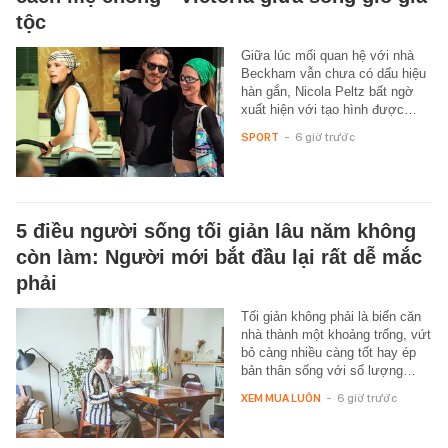
tộc
Giữa lúc mối quan hệ với nhà
Beckham vẫn chưa có dấu hiệu
hàn gắn, Nicola Peltz bất ngờ
xuất hiện với tạo hình được…
SPORT
-
6 giờ trước
5 điều người sống tối giản lâu năm không
còn làm: Người mới bắt đầu lại rất dễ mắc
phải
Tối giản không phải là biến căn
nhà thành một khoảng trống, vứt
bỏ càng nhiều càng tốt hay ép
bản thân sống với số lượng…
XEM MUA LUÔN
-
6 giờ trước