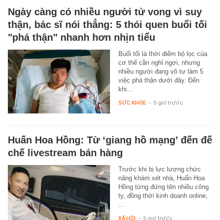
Ngày càng có nhiều người tử vong vì suy
thận, bác sĩ nói thẳng: 5 thói quen buổi tối
"phá thận" nhanh hơn nhịn tiểu
Buổi tối là thời điểm bộ lọc của
cơ thể cần nghỉ ngơi, nhưng
nhiều người đang vô tư làm 5
việc phá thận dưới đây. Đến
khi…
SỨC KHỎE
-
5 giờ trước
Huấn Hoa Hồng: Từ ‘giang hồ mạng’ đến đế
chế livestream bán hàng
Trước khi bị lực lượng chức
năng khám xét nhà, Huấn Hoa
Hồng từng đứng tên nhiều công
ty, đồng thời kinh doanh online,
…
XÃ HỘI
-
5 giờ trước