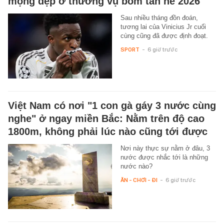
mộng đẹp ở thương vụ bom tấn hè 2026
Sau nhiều tháng đồn đoán,
tương lai của Vinicius Jr cuối
cùng cũng đã được định đoạt.
SPORT
-
6 giờ trước
Việt Nam có nơi "1 con gà gáy 3 nước cùng
nghe" ở ngay miền Bắc: Nằm trên độ cao
1800m, không phải lúc nào cũng tới được
Nơi này thực sự nằm ở đâu, 3
nước được nhắc tới là những
nước nào?
ĂN - CHƠI - ĐI
-
6 giờ trước