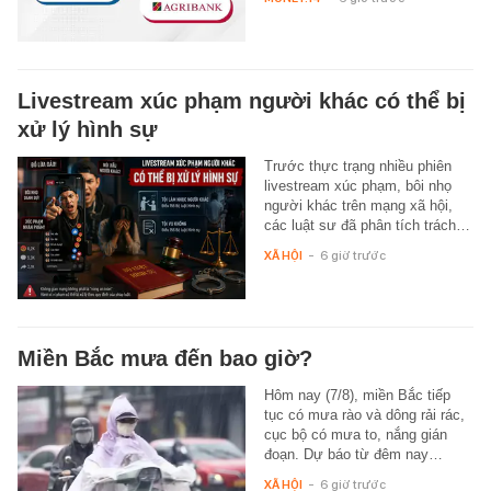
Livestream xúc phạm người khác có thể bị
xử lý hình sự
Trước thực trạng nhiều phiên
livestream xúc phạm, bôi nhọ
người khác trên mạng xã hội,
các luật sư đã phân tích trách…
XÃ HỘI
-
6 giờ trước
Miền Bắc mưa đến bao giờ?
Hôm nay (7/8), miền Bắc tiếp
tục có mưa rào và dông rải rác,
cục bộ có mưa to, nắng gián
đoạn. Dự báo từ đêm nay…
XÃ HỘI
-
6 giờ trước