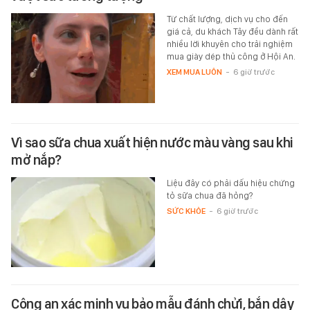
Từ chất lượng, dịch vụ cho đến
giá cả, du khách Tây đều dành rất
nhiều lời khuyên cho trải nghiệm
mua giày dép thủ công ở Hội An.
XEM MUA LUÔN
-
6 giờ trước
Vì sao sữa chua xuất hiện nước màu vàng sau khi
mở nắp?
Liệu đây có phải dấu hiệu chứng
tỏ sữa chua đã hỏng?
SỨC KHỎE
-
6 giờ trước
Công an xác minh vụ bảo mẫu đánh chửi, bắn dây