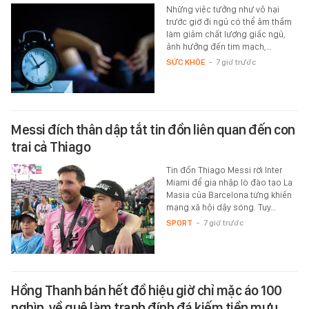
Những việc tưởng như vô hại
trước giờ đi ngủ có thể âm thầm
làm giảm chất lượng giấc ngủ,
ảnh hưởng đến tim mạch,…
SỨC KHỎE
-
7 giờ trước
Messi đích thân dập tắt tin đồn liên quan đến con
trai cả Thiago
Tin đồn Thiago Messi rời Inter
Miami để gia nhập lò đào tạo La
Masia của Barcelona từng khiến
mạng xã hội dậy sóng. Tuy…
SPORT
-
7 giờ trước
Hồng Thanh bán hết đồ hiệu giờ chỉ mặc áo 100
nghìn, về quê làm tranh đính đá kiếm tiền mưu