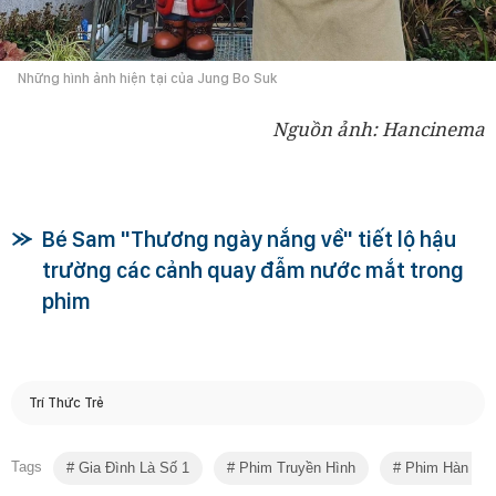
Những hình ảnh hiện tại của Jung Bo Suk
Nguồn ảnh: Hancinema
Bé Sam "Thương ngày nắng về" tiết lộ hậu
trường các cảnh quay đẫm nước mắt trong
phim
Trí Thức Trẻ
Tags
Gia Đình Là Số 1
Phim Truyền Hình
Phim Hàn Qu