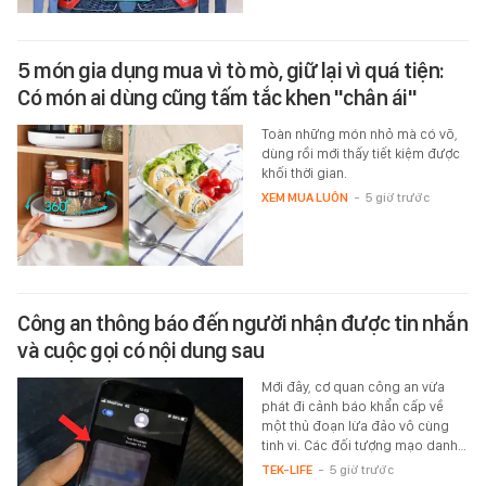
5 món gia dụng mua vì tò mò, giữ lại vì quá tiện:
Có món ai dùng cũng tấm tắc khen "chân ái"
Toàn những món nhỏ mà có võ,
dùng rồi mới thấy tiết kiệm được
khối thời gian.
XEM MUA LUÔN
-
5 giờ trước
Công an thông báo đến người nhận được tin nhắn
và cuộc gọi có nội dung sau
Mới đây, cơ quan công an vừa
phát đi cảnh báo khẩn cấp về
một thủ đoạn lừa đảo vô cùng
tinh vi. Các đối tượng mạo danh…
TEK-LIFE
-
5 giờ trước