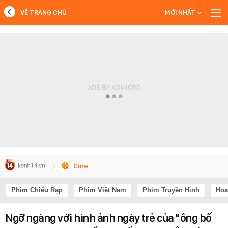
VỀ TRANG CHỦ
MỚI NHẤT
MỚI NHẤT
Xem thêm
Cine
Phim Chiếu Rạp
Phim Việt Nam
Phim Truyền Hình
Hoa
Ngỡ ngàng với hình ảnh ngày trẻ của "ông bố