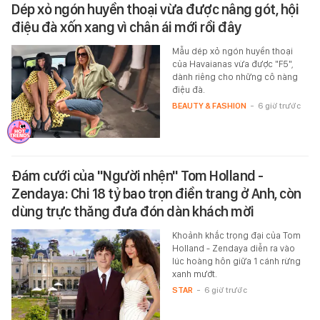
Dép xỏ ngón huyền thoại vừa được nâng gót, hội
điệu đà xốn xang vì chân ái mới rồi đây
Mẫu dép xỏ ngón huyền thoại
của Havaianas vừa được "F5",
dành riêng cho những cô nàng
điệu đà.
BEAUTY & FASHION
-
6 giờ trước
Đám cưới của "Người nhện" Tom Holland -
Zendaya: Chi 18 tỷ bao trọn điền trang ở Anh, còn
dùng trực thăng đưa đón dàn khách mời
Khoảnh khắc trọng đại của Tom
Holland - Zendaya diễn ra vào
lúc hoàng hôn giữa 1 cánh rừng
xanh mướt.
STAR
-
6 giờ trước