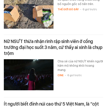
bố nguồn gốc số tiền trên.
THẾ GIỚI ĐÓ ĐÂY
-
6 giờ trước
Nữ NSƯT thừa nhận rình rập sinh viên ở cổng
trường đại học suốt 3 năm, cứ thấy ai xinh là chụp
trộm
Chia sẻ của nữ NSƯT khiến người
hâm mộ không khỏi hoang
mang.
CINE
-
6 giờ trước
Ít người biết đỉnh núi cao thứ 5 Việt Nam, là “cột