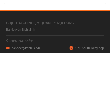
CHỊU TRÁCH NHIỆM QUẢN LÝ NỘI DUNG
Bà Nguyễn Bích Minh
Ý KIẾN BÀI VIẾT
bandoc@kenh14.vn
Câu hỏi thường gặp
HỢP TÁC NỘI DUNG
marketing@kenh14.vn
024 7309 5555
HỖ TRỢ QUẢNG CÁO
giaitrixahoi@admicro.vn
02473007108
TRỤ SỞ HÀ NỘI