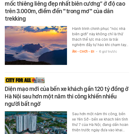
mốc thiêng liêng đẹp nhất biên cương” ở độ cao
trên 3.000m, điểm đến "trong mơ" của dân
trekking
Hành trình chinh phục "nóc nhà
biên giới" này không chỉ là thử
thách thể lực mà còn là trải
nghiệm đầy tự hào khi chạm tay…
ĂN - CHƠI - ĐI
-
6 giờ trước
Diện mạo mới của bến xe khách gần 120 tỷ đồng ở
Hà Nội sau hơn một năm thi công khiến nhiều
người bất ngờ
Sau hơn một năm thi công, bến
xe Yên Sở - bến xe khách liên tỉnh
thứ 7 của Hà Nội, đang dần hoàn
thiện trước ngày đưa vào khai…