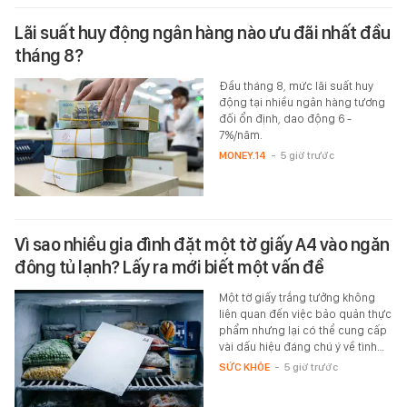
Lãi suất huy động ngân hàng nào ưu đãi nhất đầu
tháng 8?
Đầu tháng 8, mức lãi suất huy
động tại nhiều ngân hàng tương
đối ổn định, dao động 6 -
7%/năm.
MONEY.14
-
5 giờ trước
Vì sao nhiều gia đình đặt một tờ giấy A4 vào ngăn
đông tủ lạnh? Lấy ra mới biết một vấn đề
Một tờ giấy trắng tưởng không
liên quan đến việc bảo quản thực
phẩm nhưng lại có thể cung cấp
vài dấu hiệu đáng chú ý về tình…
SỨC KHỎE
-
5 giờ trước