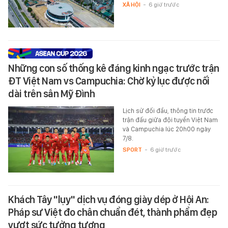
XÃ HỘI
-
6 giờ trước
Những con số thống kê đáng kinh ngạc trước trận
ĐT Việt Nam vs Campuchia: Chờ kỷ lục được nối
dài trên sân Mỹ Đình
Lịch sử đối đầu, thông tin trước
trận đấu giữa đội tuyển Việt Nam
và Campuchia lúc 20h00 ngày
7/8.
SPORT
-
6 giờ trước
Khách Tây "lụy" dịch vụ đóng giày dép ở Hội An:
Pháp sư Việt đo chân chuẩn đét, thành phẩm đẹp
vượt sức tưởng tượng