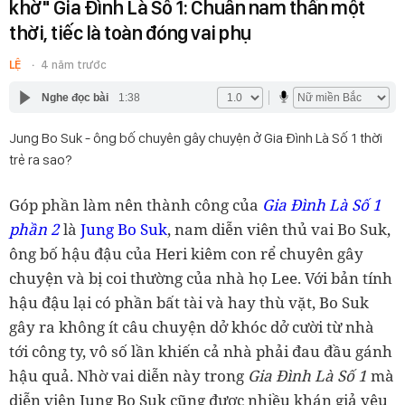
khờ" Gia Đình Là Số 1: Chuẩn nam thần một
thời, tiếc là toàn đóng vai phụ
LỆ
4 năm trước
Nghe đọc bài
1:38
Jung Bo Suk - ông bố chuyên gây chuyện ở Gia Đình Là Số 1 thời
trẻ ra sao?
Góp phần làm nên thành công của
Gia Đình Là Số 1
phần 2
là
Jung Bo Suk
, nam diễn viên thủ vai Bo Suk,
ông bố hậu đậu của Heri kiêm con rể chuyên gây
chuyện và bị coi thường của nhà họ Lee. Với bản tính
hậu đậu lại có phần bất tài và hay thù vặt, Bo Suk
gây ra không ít câu chuyện dở khóc dở cười từ nhà
tới công ty, vô số lần khiến cả nhà phải đau đầu gánh
hậu quả. Nhờ vai diễn này trong
Gia Đình Là Số 1
mà
diễn viên Jung Bo Suk cũng được nhiều khán giả yêu