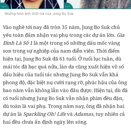
Những hình ảnh thời trẻ của Jung Bo Suk
Vào nghề tới nay đã tròn 35 năm, Jung Bo Suk chủ
yếu toàn đảm nhận vai phụ trong các dự án lớn.
Gia
Đình Là Số 1
là một trong số những dấu mốc vàng
son trong sự nghiệp của nam diễn viên. Thời điểm
hiện tại, Jung Bo Suk đã 61 tuổi. Ở tuổi lục tuần, dù
mái tóc đã bạc quá nửa, làn da cũng xuất hiện vô số
dấu hiệu của tuổi tác nhưng Jung Bo Suk vẫn khá
phong độ, đặc biệt nụ cười rạng rỡ, phúc hậu của ông
bao năm vẫn không lẫn vào đâu được. Hiện tại, dù đã
có tuổi nhưng Jung Bo Suk vẫn nhận phim đều đặn,
dù toàn là vai phụ. Trong năm nay, ông đã nhận hai
dự án là
Sparkling Oh! Life
và
Adamas
, tuy nhiên cả
hai đều chưa ấn định ngày lên sóng.