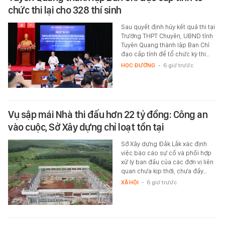
chức thi lại cho 328 thí sinh
Sau quyết định hủy kết quả thi tại
Trường THPT Chuyên, UBND tỉnh
Tuyên Quang thành lập Ban Chỉ
đạo cấp tỉnh để tổ chức kỳ thi…
HỌC ĐƯỜNG
-
6 giờ trước
Vụ sập mái Nhà thi đấu hơn 22 tỷ đồng: Công an
vào cuộc, Sở Xây dựng chỉ loạt tồn tại
Sở Xây dựng Đắk Lắk xác định
việc báo cáo sự cố và phối hợp
xử lý ban đầu của các đơn vị liên
quan chưa kịp thời, chưa đầy…
XÃ HỘI
-
6 giờ trước