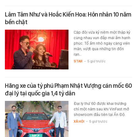
Lâm Tâm Như và Hoắc Kiến Hoa: Hôn nhân 10 năm
bền chặt
Cặp đôi vừa kỷ niệm một thập kỷ
cùng nhau vun đắp mái ấm hạnh
phúc. Tổ ấm nhỏ ngày càng viên
mãn, vượt qua những tin đồn
rạn…
STAR
-
5 giờ trước
Hãng xe của tỷ phú Phạm Nhật Vượng cán mốc 60
đại lý tại quốc gia 1,4 tỷ dân
Đại lý thứ 60 được khai trương
chỉ một năm sau khi VinFast mở
showroom đầu tiên tại Ấn Độ.
XÃ HỘI
-
5 giờ trước