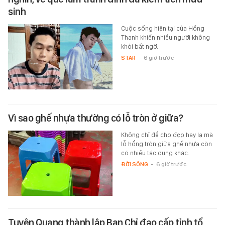
sinh
Cuộc sống hiện tại của Hồng
Thanh khiến nhiều người không
khỏi bất ngờ.
STAR
-
6 giờ trước
Vì sao ghế nhựa thường có lỗ tròn ở giữa?
Không chỉ để cho đẹp hay lạ mà
lỗ hổng tròn giữa ghế nhựa còn
có nhiều tác dụng khác.
ĐỜI SỐNG
-
6 giờ trước
Tuyên Quang thành lập Ban Chỉ đạo cấp tỉnh tổ