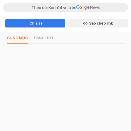
Theo dõi Kenh14.vn trên
Chia sẻ
Sao chép link
CÙNG MỤC
ĐANG HOT