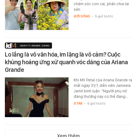
chăm sóc con cái, phân chia tài
sản.
ĐỜI SỐNG
-
5 giờ trước
Lo lắng là vô văn hóa, im lặng là vô cảm? Cuộc
khủng hoảng ứng xử quanh vóc dáng của Ariana
Grande
Khi MV Petal của Ariana Grande ra
mắt ngày 31/7, diễn viên Jameela
Jamil bình luận: “Người phụ nữ
đáng thương này có thể đang…
STAR
-
5 giờ trước
Xem thêm