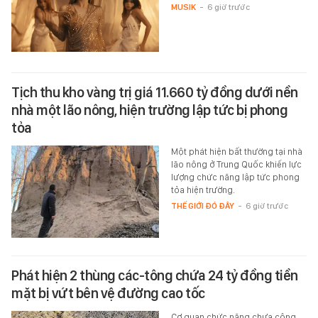
MUSIK
-
6 giờ trước
Tịch thu kho vàng trị giá 11.660 tỷ đồng dưới nền
nhà một lão nông, hiện trường lập tức bị phong
tỏa
Một phát hiện bất thường tại nhà
lão nông ở Trung Quốc khiến lực
lượng chức năng lập tức phong
tỏa hiện trường.
THẾ GIỚI ĐÓ ĐÂY
-
6 giờ trước
Phát hiện 2 thùng các-tông chứa 24 tỷ đồng tiền
mặt bị vứt bên vệ đường cao tốc
Cơ quan chức năng chưa công