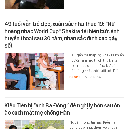
49 tuổi vẫn trẻ đẹp, xuân sắc như thủa 19: "Nữ
hoàng nhạc World Cup" Shakira tái hiện bức ảnh
huyền thoại sau 30 năm, nhan sắc đỉnh cao gây
sốt
Sau gần ba thập kỷ, Shakira khiến
người hâm mộ thích thú khi tái
hiện một trong những bức ảnh
nổi tiếng nhất thời tuổi trẻ. Điều…
SPORT
-
5 giờ trước
Kiều Tiên bị “anh Ba Đông” đề nghị ly hôn sau ồn
ào cạch mặt mẹ chồng Hàn
Ngoài thông tin này, Kiều Tiên
cũng cập nhật thêm về chuyện