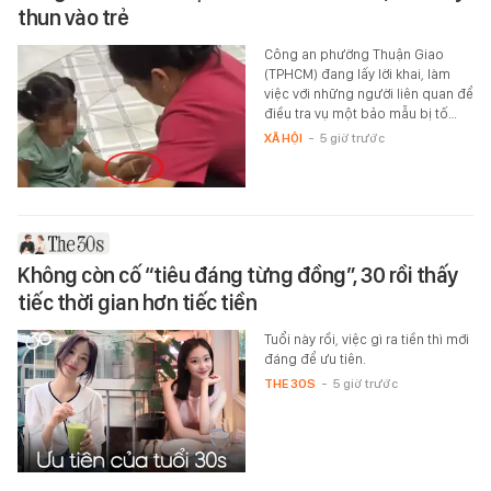
thun vào trẻ
Công an phường Thuận Giao
(TPHCM) đang lấy lời khai, làm
việc với những người liên quan để
điều tra vụ một bảo mẫu bị tố…
XÃ HỘI
-
5 giờ trước
Không còn cố “tiêu đáng từng đồng”, 30 rồi thấy
tiếc thời gian hơn tiếc tiền
Tuổi này rồi, việc gì ra tiền thì mới
đáng để ưu tiên.
THE 30S
-
5 giờ trước