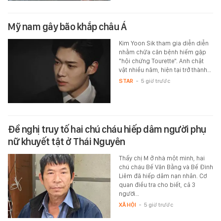
Mỹ nam gây bão khắp châu Á
Kim Yoon Sik tham gia diễn diễn
nhằm chữa căn bệnh hiếm gặp
"hội chứng Tourette". Anh chật
vật nhiều năm, hiện tại trở thành…
STAR
-
5 giờ trước
Đề nghị truy tố hai chú cháu hiếp dâm người phụ
nữ khuyết tật ở Thái Nguyên
Thấy chị M ở nhà một mình, hai
chú cháu Bế Văn Bằng và Bế Đình
Liêm đã hiếp dâm nạn nhân. Cơ
quan điều tra cho biết, cả 3
người…
XÃ HỘI
-
5 giờ trước