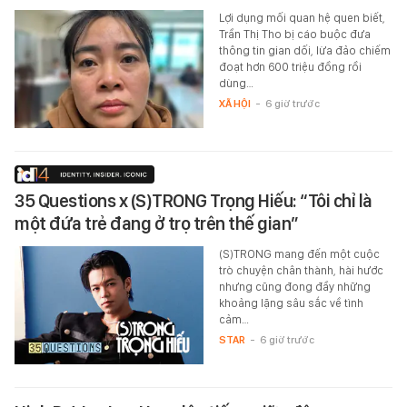
Lợi dụng mối quan hệ quen biết,
Trần Thị Tho bị cáo buộc đưa
thông tin gian dối, lừa đảo chiếm
đoạt hơn 600 triệu đồng rồi
dùng…
XÃ HỘI
-
6 giờ trước
35 Questions x (S)TRONG Trọng Hiếu: “Tôi chỉ là
một đứa trẻ đang ở trọ trên thế gian”
(S)TRONG mang đến một cuộc
trò chuyện chân thành, hài hước
nhưng cũng đong đầy những
khoảng lặng sâu sắc về tình
cảm…
STAR
-
6 giờ trước