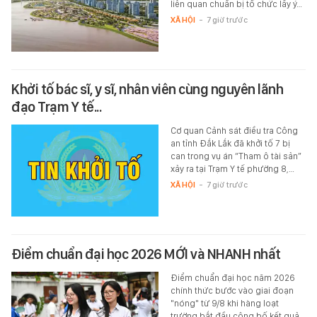
liên quan chuẩn bị tổ chức lấy ý…
XÃ HỘI
-
7 giờ trước
Khởi tố bác sĩ, y sĩ, nhân viên cùng nguyên lãnh
đạo Trạm Y tế...
Cơ quan Cảnh sát điều tra Công
an tỉnh Đắk Lắk đã khởi tố 7 bị
can trong vụ án “Tham ô tài sản”
xảy ra tại Trạm Y tế phường 8,…
XÃ HỘI
-
7 giờ trước
Điểm chuẩn đại học 2026 MỚI và NHANH nhất
Điểm chuẩn đại học năm 2026
chính thức bước vào giai đoạn
"nóng" từ 9/8 khi hàng loạt
trường bắt đầu công bố kết quả…