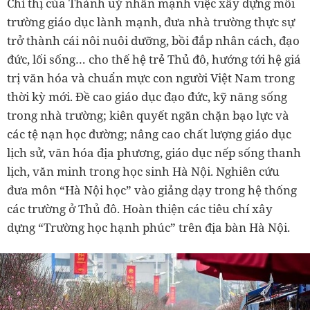
Chỉ thị của Thành uỷ nhấn mạnh việc xây dựng môi
trường giáo dục lành mạnh, đưa nhà trường thực sự
trở thành cái nôi nuôi dưỡng, bồi đắp nhân cách, đạo
đức, lối sống… cho thế hệ trẻ Thủ đô, hướng tới hệ giá
trị văn hóa và chuẩn mực con người Việt Nam trong
thời kỳ mới. Đề cao giáo dục đạo đức, kỹ năng sống
trong nhà trường; kiên quyết ngăn chặn bạo lực và
các tệ nạn học đường; nâng cao chất lượng giáo dục
lịch sử, văn hóa địa phương, giáo dục nếp sống thanh
lịch, văn minh trong học sinh Hà Nội. Nghiên cứu
đưa môn “Hà Nội học” vào giảng dạy trong hệ thống
các trường ở Thủ đô. Hoàn thiện các tiêu chí xây
dựng “Trường học hạnh phúc” trên địa bàn Hà Nội.