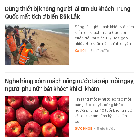
Dùng thiết bị không người lái tìm du khách Trung
Quốc mất tích ở biển Đắk Lắk
Sóng lớn, gió mạnh khiến việc tìm
kiếm du khách Trung Quốc bị
cuốn trôi tại biển Tuy Hòa gặp
nhiều khó khăn nên chính quyền…
XÃ HỘI
-
5 giờ trước
Nghe hàng xóm mách uống nước táo ép mỗi ngày,
người phụ nữ "bật khóc" khi đi khám
Tin rằng một ly nước ép táo mỗi
sáng là bí quyết sống khỏe,
người phụ nữ 40 tuổi không ngờ
kết quả khám định kỳ lại khiến
cô…
SỨC KHỎE
-
5 giờ trước