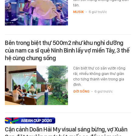
tán.
MUSIK
-
6 giờ trước
Bên trong biệt thự 500m2 như khu nghỉ dưỡng
của nam ca sĩ quê Ninh Bình lấy vợ miền Tây, 3 thế
hệ cùng chung sống
Căn biệt thự có sân vườn rộng
rãi, nhiều không gian thư giãn
cho từng thành viên trong gia
đình.
ĐỜI SỐNG
-
6 giờ trước
Cận cảnh Doãn Hải My visual sáng bừng, vợ Xuân