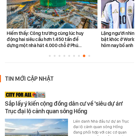
Hiếm thấy: Công trường cùng lúc huy
Lặng người nhìn 
động hai siêu cẩu hơn 1.450 tấn để
bật khóc ở World
dựng một nhà hát 4.000 chỗ ở Phú…
hôm nay bố anh 
TIN MỚI CẬP NHẬT
Sắp lấy ý kiến cộng đồng dân cư về 'siêu dự án'
Trục đại lộ cảnh quan sông Hồng
Liên danh Nhà đầu tư dự án Trục
đại lộ cảnh quan sông Hồng
đang phối hợp với các cơ quan