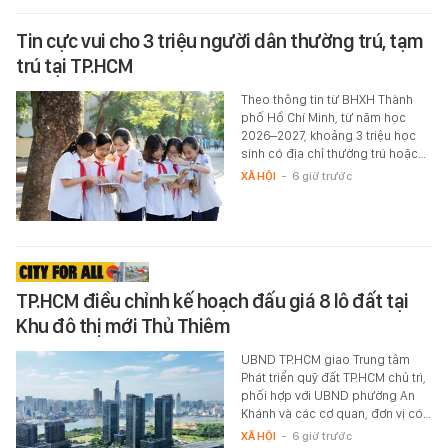
Tin cực vui cho 3 triệu người dân thường trú, tạm
trú tại TP.HCM
Theo thông tin từ BHXH Thành
phố Hồ Chí Minh, từ năm học
2026–2027, khoảng 3 triệu học
sinh có địa chỉ thường trú hoặc…
XÃ HỘI
-
6 giờ trước
TP.HCM điều chỉnh kế hoạch đấu giá 8 lô đất tại
Khu đô thị mới Thủ Thiêm
UBND TP.HCM giao Trung tâm
Phát triển quỹ đất TP.HCM chủ trì,
phối hợp với UBND phường An
Khánh và các cơ quan, đơn vị có…
XÃ HỘI
-
6 giờ trước