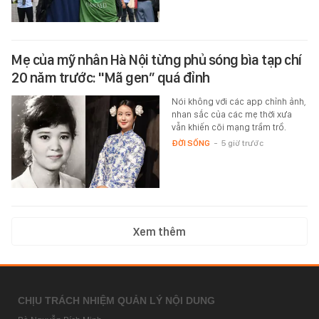
Mẹ của mỹ nhân Hà Nội từng phủ sóng bìa tạp chí
20 năm trước: "Mã gen” quá đỉnh
Nói không với các app chỉnh ảnh,
nhan sắc của các mẹ thời xưa
vẫn khiến cõi mạng trầm trồ.
ĐỜI SỐNG
-
5 giờ trước
Xem thêm
CHỊU TRÁCH NHIỆM QUẢN LÝ NỘI DUNG