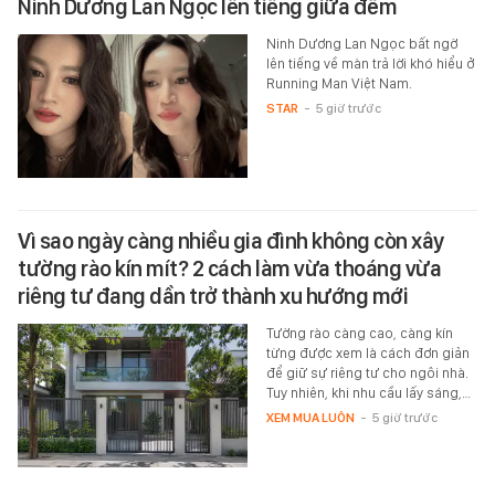
Ninh Dương Lan Ngọc lên tiếng giữa đêm
Ninh Dương Lan Ngọc bất ngờ
lên tiếng về màn trả lời khó hiểu ở
Running Man Việt Nam.
STAR
-
5 giờ trước
Vì sao ngày càng nhiều gia đình không còn xây
tường rào kín mít? 2 cách làm vừa thoáng vừa
riêng tư đang dần trở thành xu hướng mới
Tường rào càng cao, càng kín
từng được xem là cách đơn giản
để giữ sự riêng tư cho ngôi nhà.
Tuy nhiên, khi nhu cầu lấy sáng,…
XEM MUA LUÔN
-
5 giờ trước