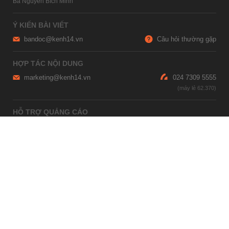
Bà Nguyễn Bích Minh
Ý KIẾN BÀI VIẾT
bandoc@kenh14.vn
Câu hỏi thường gặp
HỢP TÁC NỘI DUNG
marketing@kenh14.vn
024 7309 5555
HỖ TRỢ QUẢNG CÁO
giaitrixahoi@admicro.vn
02473007108
TRỤ SỞ HÀ NỘI
Tầng 21, Tòa nhà Center Building, Hapulico Complex, Số 01, phố
Nguyễn Huy Tưởng, phường Thanh Xuân, thành phố Hà Nội
TRỤ SỞ TP.HỒ CHÍ MINH
Tầng 4, Tòa nhà 123, số 127 Võ Văn Tần, Phường Xuân Hòa, TPHCM