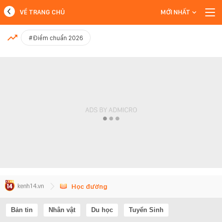
VỀ TRANG CHỦ
MỚI NHẤT
MỚI NHẤT
#Điểm chuẩn 2026
Xem thêm
Học đường
Bản tin
Nhân vật
Du học
Tuyển Sinh