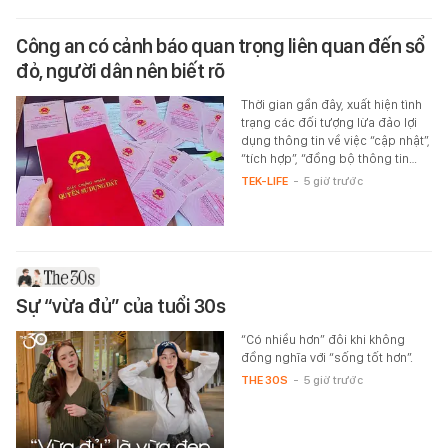
Công an có cảnh báo quan trọng liên quan đến sổ
đỏ, người dân nên biết rõ
Thời gian gần đây, xuất hiện tình
trạng các đối tượng lừa đảo lợi
dụng thông tin về việc “cập nhật”,
“tích hợp”, “đồng bộ thông tin…
TEK-LIFE
-
5 giờ trước
Sự “vừa đủ” của tuổi 30s
“Có nhiều hơn” đôi khi không
đồng nghĩa với “sống tốt hơn”.
THE 30S
-
5 giờ trước