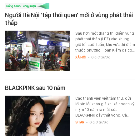
Người Hà Nội 'tập thói quen' mới ở vùng phát thải
thấp
Sau hơn một tháng thí điểm vùng
phát thải thấp (LEZ) vào khung
giờ tối cuối tuần, khu vực thí điểm
thuộc phường Hoàn Kiếm đã có…
XÃ HỘI
-
6 giờ trước
BLACKPINK sau 10 năm
Các thành viên viết tâm thư, gửi
lời xin lỗi khán giả khi kế hoạch kỷ
niệm 10 năm ra mắt của
BLACKPINK gây thất vọng. Cả…
STAR
-
6 giờ trước