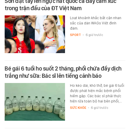
Son đặt tay lên ngực hát quốc ca đầy cảm xúc
trong trận đấu của ĐT Việt Nam
Loạt khoảnh khắc bắt cận nhan
sắc của dàn WAGs Việt đình
đám.
SPORT
-
6 giờ trước
Bé gái 6 tuổi ho suốt 2 tháng, phổi chứa đầy dịch
trắng như sữa: Bác sĩ lên tiếng cảnh báo
Ho kéo dài, khó thở, bé gái 6 tuổi
được phát hiện mắc bệnh phổi
hiếm gặp. Các bác sĩ phải thực
hiện rửa toàn bộ hai bên phổi,…
SỨC KHỎE
-
6 giờ trước