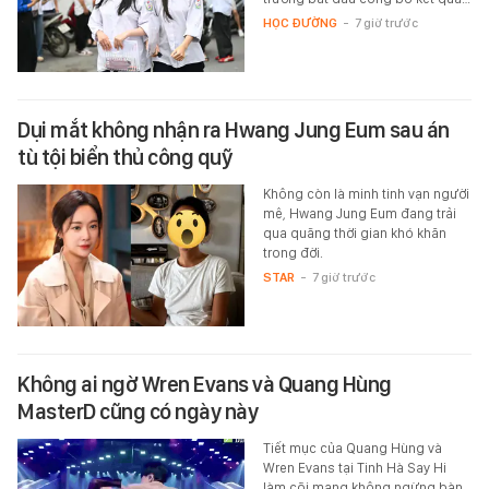
HỌC ĐƯỜNG
-
7 giờ trước
Dụi mắt không nhận ra Hwang Jung Eum sau án
tù tội biển thủ công quỹ
Không còn là minh tinh vạn người
mê, Hwang Jung Eum đang trải
qua quãng thời gian khó khăn
trong đời.
STAR
-
7 giờ trước
Không ai ngờ Wren Evans và Quang Hùng
MasterD cũng có ngày này
Tiết mục của Quang Hùng và
Wren Evans tại Tinh Hà Say Hi
làm cõi mạng không ngừng bàn