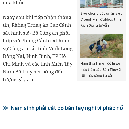
qua khỏi.
2 vợ chồng bác sĩ làm việc
Ngay sau khi tiếp nhận thông
ở bệnh viện đa khoa tỉnh
tin, Phòng Trọng án Cục Cảnh
Kiên Giang tự vẫn
sát hình sự - Bộ Công an phối
hợp với Phòng Cảnh sát hình
sự Công an các tỉnh Vĩnh Long
Đồng Nai, Ninh Bình, TP Hồ
Chí Minh và các tỉnh Miền Tây
Nam thanh niên để lại xe
máy trên cầu Bến Thuỷ 2
Nam Bộ truy xét nóng đối
rồi nhảy sông tự vẫn
tượng gây án.
Nam sinh phải cắt bỏ bàn tay nghi vì pháo nổ