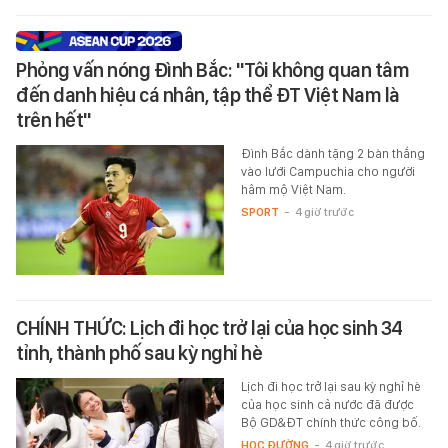
Phỏng vấn nóng Đình Bắc: "Tôi không quan tâm
đến danh hiệu cá nhân, tập thể ĐT Việt Nam là
trên hết"
Đình Bắc dành tặng 2 bàn thắng
vào lưới Campuchia cho người
hâm mộ Việt Nam.
SPORT
-
4 giờ trước
CHÍNH THỨC: Lịch đi học trở lại của học sinh 34
tỉnh, thành phố sau kỳ nghỉ hè
Lịch đi học trở lại sau kỳ nghỉ hè
của học sinh cả nước đã được
Bộ GD&ĐT chính thức công bố.
HỌC ĐƯỜNG
-
4 giờ trước