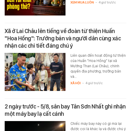
XEM MUA LUÔN
-
4 giờ trước
Xã ở Lai Châu lên tiếng về đoàn từ thiện Huấn
"Hoa Hồng": Trưởng bản và người dân cùng xác
nhận các chi tiết đáng chú ý
Liên quan đến hoạt động từ thiện
của Huấn "Hoa Hồng" tại xã
Mường Than (Lai Châu), chính
quyền địa phương, trưởng bản
và…
XÃ HỘI
-
4 giờ trước
2 ngày trước - 5/8, sân bay Tân Sơn Nhất ghi nhận
một máy bay lạ cất cánh
Chiếc máy bay này có gì mà lại
được coi là khác lạ và được chú ý