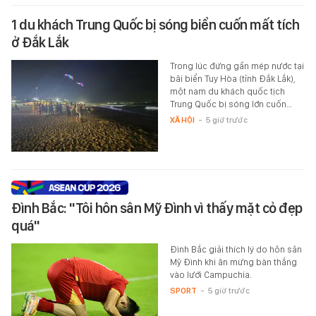
1 du khách Trung Quốc bị sóng biển cuốn mất tích
ở Đắk Lắk
Trong lúc đứng gần mép nước tại
bãi biển Tuy Hòa (tỉnh Đắk Lắk),
một nam du khách quốc tịch
Trung Quốc bị sóng lớn cuốn…
XÃ HỘI
-
5 giờ trước
Đình Bắc: "Tôi hôn sân Mỹ Đình vì thấy mặt cỏ đẹp
quá"
Đình Bắc giải thích lý do hôn sân
Mỹ Đình khi ăn mừng bàn thắng
vào lưới Campuchia.
SPORT
-
5 giờ trước