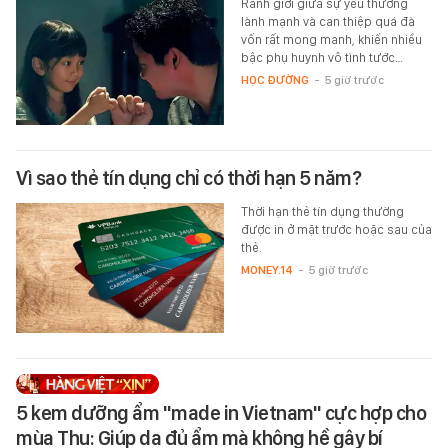
Ranh giới giữa sự yêu thương
lành mạnh và can thiệp quá đà
vốn rất mong manh, khiến nhiều
bậc phụ huynh vô tình tước…
HỌC ĐƯỜNG
-
5 giờ trước
Vì sao thẻ tín dụng chỉ có thời hạn 5 năm?
Thời hạn thẻ tín dụng thường
được in ở mặt trước hoặc sau của
thẻ.
MONEY.14
-
5 giờ trước
5 kem dưỡng ẩm "made in Vietnam" cực hợp cho
mùa Thu: Giúp da đủ ẩm mà không hề gây bí