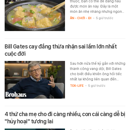
thuộc, bạn có thể dễ dàng nấu
được món ăn này. Đây là một
món ăn nhẹ nhàng nhưng ngon…
ĂN - CHƠI - ĐI
-
5 giờ trước
Bill Gates cay đắng thừa nhận sai lầm lớn nhất
cuộc đời
Sau hơn nửa thế kỷ gắn với những
thành công vang dội, Bill Gates
cho biết điều khiến ông hối tiếc
nhất lại không liên quan đến…
TEK-LIFE
-
5 giờ trước
4 thứ cha mẹ cho đi càng nhiều, con cái càng dễ bị
"hủy hoại" tương lai