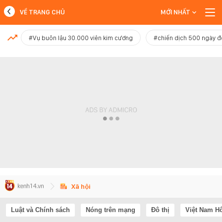
VỀ TRANG CHỦ
MỚI NHẤT
MỚI NHẤT
#Vụ buôn lậu 30.000 viên kim cương
#chiến dịch 500 ngày 
Xem thêm
Xã hội
Luật và Chính sách
Nóng trên mạng
Đô thị
Việt Nam H