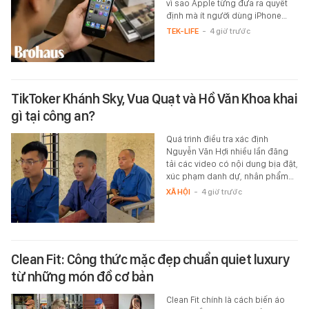
vì sao Apple từng đưa ra quyết
định mà ít người dùng iPhone…
TEK-LIFE
-
4 giờ trước
TikToker Khánh Sky, Vua Quạt và Hồ Văn Khoa khai
gì tại công an?
Quá trình điều tra xác định
Nguyễn Văn Hợi nhiều lần đăng
tải các video có nội dung bịa đặt,
xúc phạm danh dự, nhân phẩm…
XÃ HỘI
-
4 giờ trước
Clean Fit: Công thức mặc đẹp chuẩn quiet luxury
từ những món đồ cơ bản
Clean Fit chính là cách biến áo