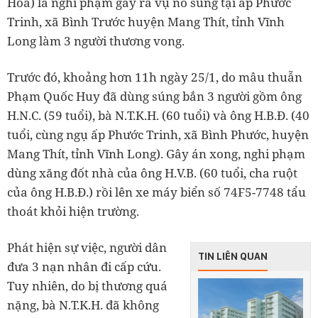
Hòa) là nghi phạm gây ra vụ nổ súng tại ấp Phước
Trinh, xã Bình Trước huyện Mang Thít, tỉnh Vĩnh
Long làm 3 người thương vong.
Trước đó, khoảng hơn 11h ngày 25/1, do mâu thuẫn
Phạm Quốc Huy đã dùng súng bắn 3 người gồm ông
H.N.C. (59 tuổi), bà N.T.K.H. (60 tuổi) và ông H.B.Đ. (40
tuổi, cùng ngụ ấp Phước Trinh, xã Bình Phước, huyện
Mang Thít, tỉnh Vĩnh Long). Gây án xong, nghi phạm
dùng xăng đốt nhà của ông H.V.B. (60 tuổi, cha ruột
của ông H.B.Đ.) rồi lên xe máy biển số 74F5-7748 tẩu
thoát khỏi hiện trường.
Phát hiện sự việc, người dân
TIN LIÊN QUAN
đưa 3 nạn nhân đi cấp cứu.
Tuy nhiên, do bị thương quá
nặng, bà N.T.K.H. đã không