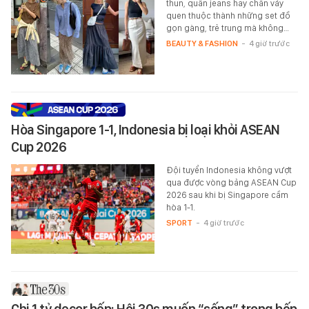
thun, quần jeans hay chân váy
quen thuộc thành những set đồ
gọn gàng, trẻ trung mà không…
BEAUTY & FASHION
-
4 giờ trước
Hòa Singapore 1-1, Indonesia bị loại khỏi ASEAN
Cup 2026
Đội tuyển Indonesia không vượt
qua được vòng bảng ASEAN Cup
2026 sau khi bị Singapore cầm
hòa 1-1.
SPORT
-
4 giờ trước
Chi 1 tỷ decor bếp: Hội 30s muốn “sống” trong bếp