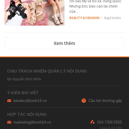
chỉ sau Mỹ và bỏ xa Trung Quốc.
Nhưng bóc báo cáo tài chính
của…
BEAUTY & FASHION
-
4 giờ trước
Xem thêm
CHỊU TRÁCH NHIỆM QUẢN LÝ NỘI DUNG
Bà Nguyễn Bích Minh
Ý KIẾN BÀI VIẾT
bandoc@kenh14.vn
Câu hỏi thường gặp
HỢP TÁC NỘI DUNG
marketing@kenh14.vn
024 7309 5555