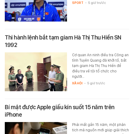
SPORT
-
5 giờ trước
Thi hành lệnh bắt tạm giam Hà Thị Thu Hiền SN
1992
Cơ quan An ninh điều tra Công an
tỉnh Tuyên Quang đã khởi tố, bắt
tạm giam Hà Thị Thu Hiền để
điều tra về tội tổ chức cho
người…
XÃ HỘI
-
5 giờ trước
Bí mật được Apple giấu kín suốt 15 năm trên
iPhone
Phải mất gần 15 năm, một phân
tích mã nguồn mới giúp giải thích