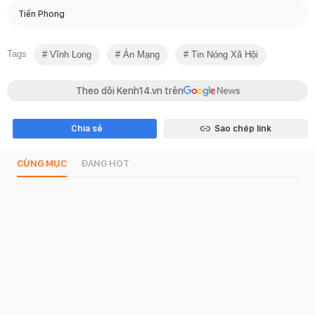
Tiền Phong
Tags
Vĩnh Long
Án Mạng
Tin Nóng Xã Hội
Theo dõi Kenh14.vn trên
Chia sẻ
Sao chép link
CÙNG MỤC
ĐANG HOT