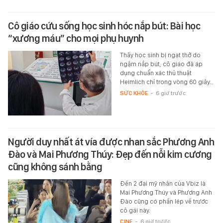
Cô giáo cứu sống học sinh hóc nắp bút: Bài học
“xương máu” cho mọi phụ huynh
Thấy học sinh bị ngạt thở do
ngậm nắp bút, cô giáo đã áp
dụng chuẩn xác thủ thuật
Heimlich chỉ trong vòng 60 giây…
SỨC KHỎE
-
6 giờ trước
Người duy nhất át vía được nhan sắc Phương Anh
Đào và Mai Phương Thúy: Đẹp đến nỗi kim cương
cũng không sánh bằng
Đến 2 đại mỹ nhân của Vbiz là
Mai Phương Thúy và Phương Anh
Đào cũng có phần lép vế trước
cô gái này.
CINE
-
6 giờ trước