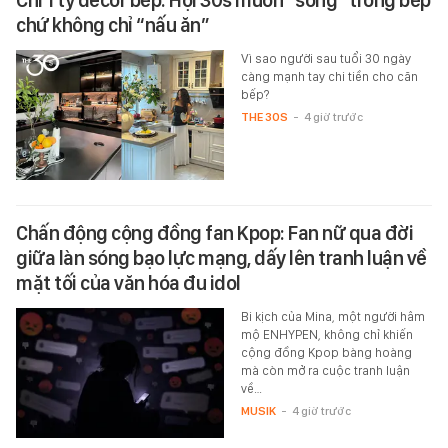
chứ không chỉ “nấu ăn”
Vì sao người sau tuổi 30 ngày
càng mạnh tay chi tiền cho căn
bếp?
THE 30S
-
4 giờ trước
Chấn động cộng đồng fan Kpop: Fan nữ qua đời
giữa làn sóng bạo lực mạng, dấy lên tranh luận về
mặt tối của văn hóa đu idol
Bi kịch của Mina, một người hâm
mộ ENHYPEN, không chỉ khiến
cộng đồng Kpop bàng hoàng
mà còn mở ra cuộc tranh luận
về…
MUSIK
-
4 giờ trước