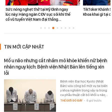
Sức nóng nghẹt thở tại Mỹ Đình ngay
TikToker Khánh S
lúc này: Hàng ngàn CĐV sục sôi khí thế
Khoa khai gì tại 
cổ vũ tuyển Việt Nam đại thắng…
TIN MỚI CẬP NHẬT
Mổ u não nhưng cắt nhầm mô khỏe khiến nữ bệnh
nhân nguy kịch: Bệnh viện Nhật Bản lên tiếng xin
lỗi
Bệnh viện Đại học Kyoto (Nhật
Bản) vừa công bố một vụ tai biến
y khoa nghiêm trọng xảy ra trong
ca phẫu thuật cắt bỏ khối u não,…
THẾ GIỚI ĐÓ ĐÂY
-
6 giờ trước