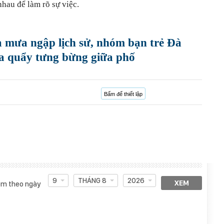
hau để làm rõ sự việc.
a mưa ngập lịch sử, nhóm bạn trẻ Đà
 quẩy tưng bừng giữa phố
Bấm để thiết lập
9
THÁNG 8
2026
XEM
m theo ngày