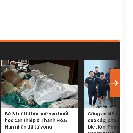
Bé 3 tuổi bị hôn mê sau buổi
Công an kiểm tra 5 
học can thiệp ở Thanh Hóa:
cao cấp, phá chuyê
Nạn nhân đã tử vong
biệt lớn: Phong tỏa