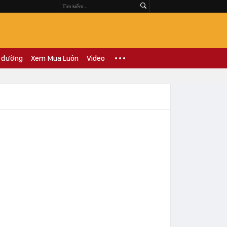
 đường
Xem Mua Luôn
Video