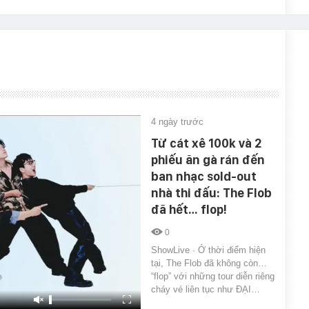
4 ngày trước
Từ cát xê 100k và 2
phiếu ăn gà rán đến
ban nhạc sold-out
nhà thi đấu: The Flob
đã hết… flop!
0
ShowLive · Ở thời điểm hiện
tại, The Flob đã không còn…
“flop” với những tour diễn riêng
cháy vé liên tục như ĐẠI…