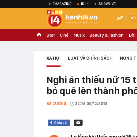
EMAGAZINE
ID.14
SHOWLIVE
3
Star
Ciné
Musik
Beauty & Fashion
Đời
XÃ HỘI
LUẬT VÀ CHÍNH SÁCH
NÓNG T
Nghi án thiếu nữ 15 t
bỏ quê lên thành phố
BÁ CƯỜNG,
22:14 09/12/2018
Chia sẻ
Lo lắng khi thấy con gái 15 