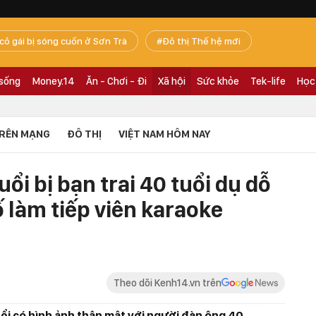
 cô gái bị sóng cuốn ở Sơn Trà
Đô thị Thế hệ mới
 sống
Money.14
Ăn - Chơi - Đi
Xã hội
Sức khỏe
Tek-life
Học
RÊN MẠNG
ĐÔ THỊ
VIỆT NAM HÔM NAY
uổi bị bạn trai 40 tuổi dụ dỗ
 làm tiếp viên karaoke
Theo dõi Kenh14.vn trên
tuổi có hình ảnh thân mật với người đàn ông 40