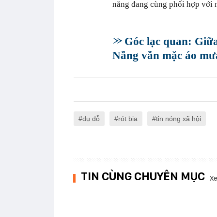
năng đang cùng phối hợp với n
Góc lạc quan: Giữ
Nẵng vẫn mặc áo mưa
dụ dỗ
rót bia
tin nóng xã hội
TIN CÙNG CHUYÊN MỤC
Xe