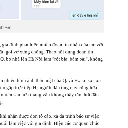
ghi vấn.
, gia đình phát hiện nhiều đoạn tin nhắn của em với
mật, gọi vợ xưng chồng. Theo nội dung đoạn tin
Q. bỏ nhà lên Hà Nội làm "rót bia, bấm bài", không
ện nhiều hình ảnh thân mật của Q. và H.. Lo sợ con
tìm gặp trực tiếp H., người đàn ông này cũng hứa
tuy nhiên sau nửa tháng vẫn không thấy tăm hơi đâu
g.
 khi nhận được đơn tố cáo, xã đã trình báo sự việc
buổi làm việc với gia đình. Hiện các cơ quan chức