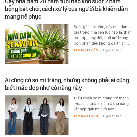
Cây nha đam 28 năm tuổi héo khô suốt 2 năm
bỗng bật chồi, cách xử lý của người bà khiến dân
mạng nể phục
Suốt gần hai năm, cây nha đam
già trong nhà liên tục héo lá, thân
teo tóp, thay đất, tưới nước hay
bón phân đều không cải thiện.…
XEM MUA LUÔN
-
6 giờ trước
Ai cũng có sơ mi trắng, nhưng không phải ai cũng
biết mặc đẹp như cô nàng này
Điều khiến sơ mi trắng trở thành
"vua của tủ đồ" nằm ở khả năng
kết hợp gần như vô hạn.
XEM MUA LUÔN
-
6 giờ trước