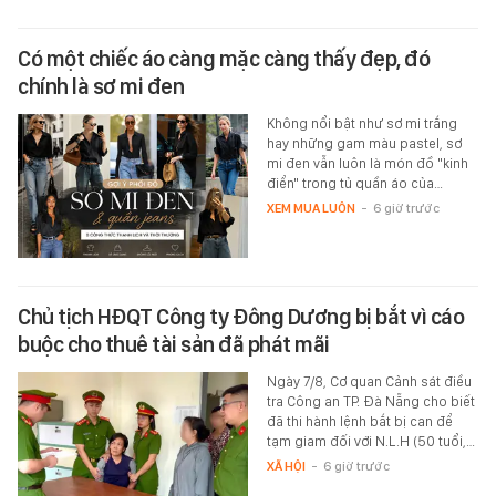
Có một chiếc áo càng mặc càng thấy đẹp, đó
chính là sơ mi đen
Không nổi bật như sơ mi trắng
hay những gam màu pastel, sơ
mi đen vẫn luôn là món đồ "kinh
điển" trong tủ quần áo của…
XEM MUA LUÔN
-
6 giờ trước
Chủ tịch HĐQT Công ty Đông Dương bị bắt vì cáo
buộc cho thuê tài sản đã phát mãi
Ngày 7/8, Cơ quan Cảnh sát điều
tra Công an TP. Đà Nẵng cho biết
đã thi hành lệnh bắt bị can để
tạm giam đối với N.L.H (50 tuổi,…
XÃ HỘI
-
6 giờ trước