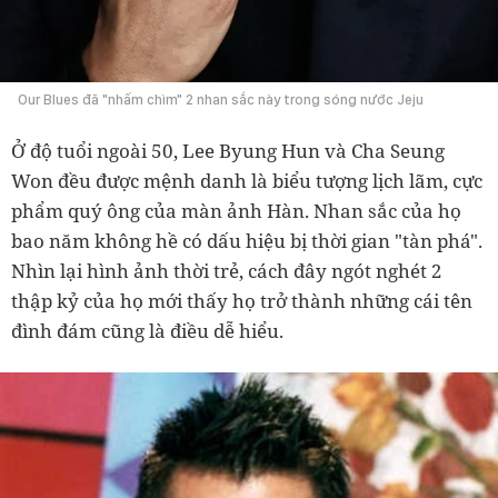
Our Blues đã "nhấm chìm" 2 nhan sắc này trong sóng nước Jeju
Ở độ tuổi ngoài 50, Lee Byung Hun và Cha Seung
Won đều được mệnh danh là biểu tượng lịch lãm, cực
phẩm quý ông của màn ảnh Hàn. Nhan sắc của họ
bao năm không hề có dấu hiệu bị thời gian "tàn phá".
Nhìn lại hình ảnh thời trẻ, cách đây ngót nghét 2
thập kỷ của họ mới thấy họ trở thành những cái tên
đình đám cũng là điều dễ hiểu.