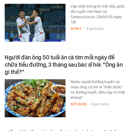
Cập nhật thông tin trận đấu giữa
đội tuyển Việt Nam và
Campuchia lúc 20h00 tối ngày
7/8.
SPORT
-
6 giờ trước
Người đàn ông 50 tuổi ăn cà tím mỗi ngày để
chữa tiểu đường, 3 tháng sau bác sĩ hỏi: "Ông ăn
gì thế?"
Nhiều người thường truyền tai
nhau rằng cà tím là "thần dược"
hạ đường huyết, điều này có thật
không?
SỨC KHỎE
-
6 giờ trước