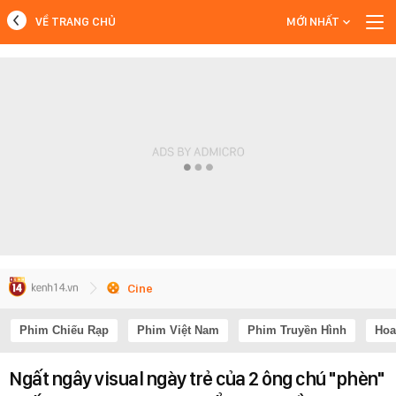
VỀ TRANG CHỦ
MỚI NHẤT
MỚI NHẤT
Xem thêm
Cine
Phim Chiếu Rạp
Phim Việt Nam
Phim Truyền Hình
Hoa
Ngất ngây visual ngày trẻ của 2 ông chú "phèn"