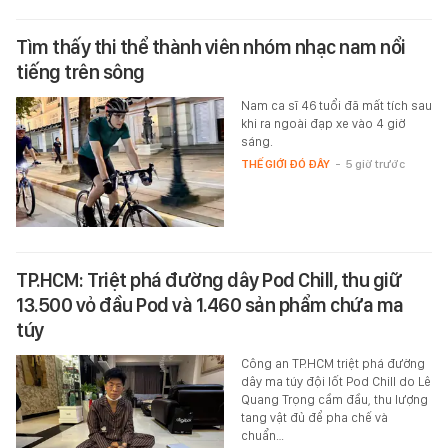
Tìm thấy thi thể thành viên nhóm nhạc nam nổi
tiếng trên sông
Nam ca sĩ 46 tuổi đã mất tích sau
khi ra ngoài đạp xe vào 4 giờ
sáng.
THẾ GIỚI ĐÓ ĐÂY
-
5 giờ trước
TP.HCM: Triệt phá đường dây Pod Chill, thu giữ
13.500 vỏ đầu Pod và 1.460 sản phẩm chứa ma
túy
Công an TP.HCM triệt phá đường
dây ma túy đội lốt Pod Chill do Lê
Quang Trọng cầm đầu, thu lượng
tang vật đủ để pha chế và
chuẩn…