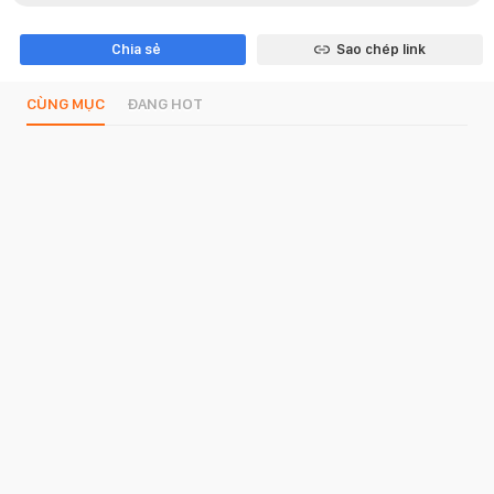
Chia sẻ
Sao chép link
CÙNG MỤC
ĐANG HOT