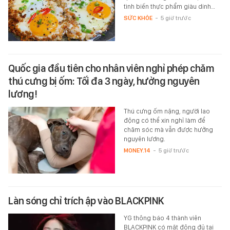
tình biến thực phẩm giàu dinh…
SỨC KHỎE
-
5 giờ trước
Quốc gia đầu tiên cho nhân viên nghỉ phép chăm
thú cưng bị ốm: Tối đa 3 ngày, hưởng nguyên
lương!
Thú cưng ốm nặng, người lao
động có thể xin nghỉ làm để
chăm sóc mà vẫn được hưởng
nguyên lương.
MONEY.14
-
5 giờ trước
Làn sóng chỉ trích ập vào BLACKPINK
YG thông báo 4 thành viên
BLACKPINK có mặt đông đủ tại