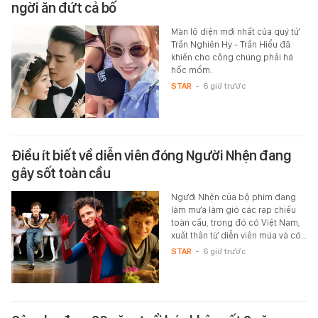
ngời ăn đứt cả bố
Màn lộ diện mới nhất của quý tử
Trần Nghiên Hy - Trần Hiểu đã
khiến cho công chúng phải há
hốc mồm.
STAR
-
6 giờ trước
Điều ít biết về diễn viên đóng Người Nhện đang
gây sốt toàn cầu
Người Nhện của bộ phim đang
làm mưa làm gió các rạp chiếu
toàn cầu, trong đó có Việt Nam,
xuất thân từ diễn viên múa và có…
STAR
-
6 giờ trước