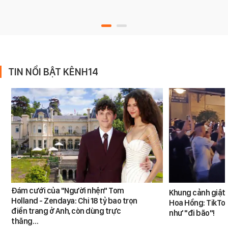
TIN NỔI BẬT KÊNH14
Đám cưới của "Người nhện" Tom
Khung cảnh giật
Holland - Zendaya: Chi 18 tỷ bao trọn
Hoa Hồng: TikTok
điền trang ở Anh, còn dùng trực
như "đi bão"!
thăng…