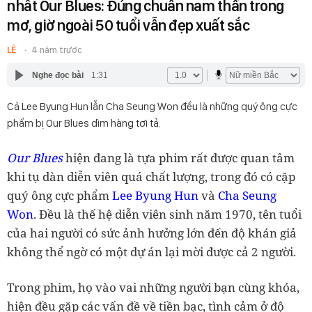
nhất Our Blues: Đúng chuẩn nam thần trong
mơ, giờ ngoài 50 tuổi vẫn đẹp xuất sắc
LỆ
4 năm trước
Nghe đọc bài
1:31
Cả Lee Byung Hun lẫn Cha Seung Won đều là những quý ông cực
phẩm bị Our Blues dìm hàng tơi tả.
Our Blues
hiện đang là tựa phim rất được quan tâm
khi tụ dàn diễn viên quá chất lượng, trong đó có cặp
quý ông cực phẩm
Lee Byung Hun
và
Cha Seung
Won
. Đều là thế hệ diễn viên sinh năm 1970, tên tuổi
của hai người có sức ảnh hưởng lớn đến độ khán giả
không thể ngờ có một dự án lại mời được cả 2 người.
Trong phim, họ vào vai những người bạn cùng khóa,
hiện đều gặp các vấn đề về tiền bạc, tình cảm ở độ