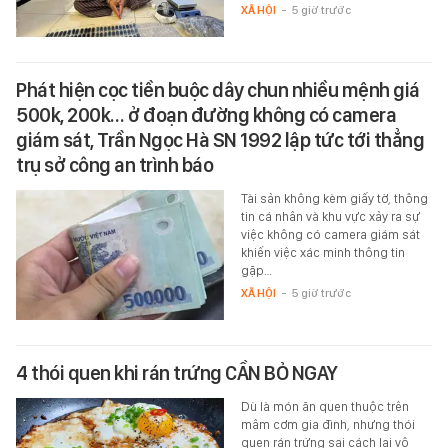
XÃ HỘI
-
5 giờ trước
Phát hiện cọc tiền buộc dây chun nhiều mệnh giá
500k, 200k… ở đoạn đường không có camera
giám sát, Trần Ngọc Hà SN 1992 lập tức tới thẳng
trụ sở công an trình báo
Tài sản không kèm giấy tờ, thông
tin cá nhân và khu vực xảy ra sự
việc không có camera giám sát
khiến việc xác minh thông tin
gặp…
XÃ HỘI
-
5 giờ trước
4 thói quen khi rán trứng CẦN BỎ NGAY
Dù là món ăn quen thuộc trên
mâm cơm gia đình, nhưng thói
quen rán trứng sai cách lại vô