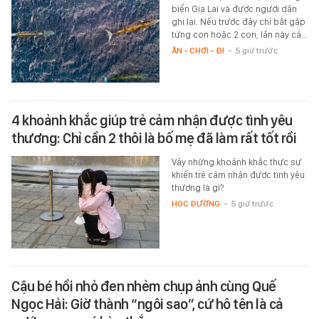
biển Gia Lai và được người dân
ghi lại. Nếu trước đây chỉ bắt gặp
từng con hoặc 2 con, lần này cả…
ĂN - CHƠI - ĐI
-
5 giờ trước
4 khoảnh khắc giúp trẻ cảm nhận được tình yêu
thương: Chỉ cần 2 thôi là bố mẹ đã làm rất tốt rồi
Vậy những khoảnh khắc thực sự
khiến trẻ cảm nhận được tình yêu
thương là gì?
HỌC ĐƯỜNG
-
5 giờ trước
Cậu bé hồi nhỏ đen nhẻm chụp ảnh cùng Quế
Ngọc Hải: Giờ thành “ngôi sao”, cứ hô tên là cả