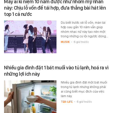
Mấy ai kỉ niệm 10 năm được như nhóm mỹ nhân
này: Chịu lỗ vốn để tái hợp, đưa thẳng bài hát lên
top 1 cả nước
Dù biết trước sẽ lỗ vốn, màn tái
hợp sau gần 10 năm vẫn giúp
nhóm nhạc nữ này tạo nên một
trong những cú lội ngược dòng…
MUSIK
-
6 giờ trước
Nhiều gia đình đặt 1 bát muối vào tủ lạnh, hoá ra vì
những lợi ích này
Nhiều gia đình đặt một bát muối
trong tủ lạnh nhưng không phải
ai cũng biết mục đích của việc
làm này.
TEK-LIFE
-
6 giờ trước