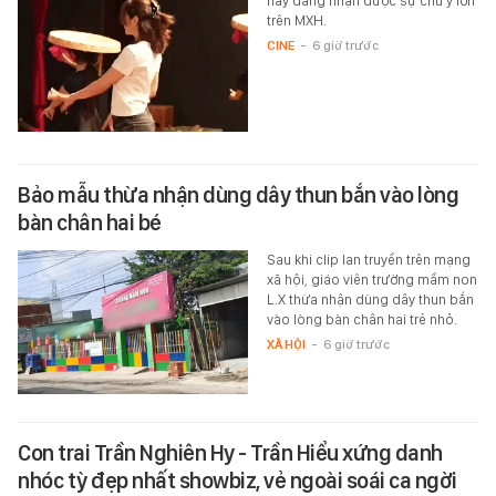
này đang nhận được sự chú ý lớn
trên MXH.
CINE
-
6 giờ trước
Bảo mẫu thừa nhận dùng dây thun bắn vào lòng
bàn chân hai bé
Sau khi clip lan truyền trên mạng
xã hội, giáo viên trường mầm non
L.X thừa nhận dùng dây thun bắn
vào lòng bàn chân hai trẻ nhỏ.
XÃ HỘI
-
6 giờ trước
Con trai Trần Nghiên Hy - Trần Hiểu xứng danh
nhóc tỳ đẹp nhất showbiz, vẻ ngoài soái ca ngời