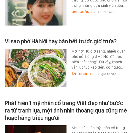
trường, cô được bầu chọn là một
trong những cựu sinh viên tiêu…
HỌC ĐƯỜNG
-
6 giờ trước
Vì sao phở Hà Nội hay bán hết trước giờ trưa?
Mới hơn 10 giờ sáng, nhiều quán
phở nổi tiếng ở Hà Nội đã treo
biển "hết hàng". Dù vậy, khách
vẫn lục tục kéo đến, có người…
ĂN - CHƠI - ĐI
-
6 giờ trước
Phát hiện 1 mỹ nhân cổ trang Việt đẹp như bước
ra từ tranh lụa, một ánh nhìn thoáng qua cũng mê
hoặc hàng triệu người
Nhan sắc của mỹ nhân cổ trang