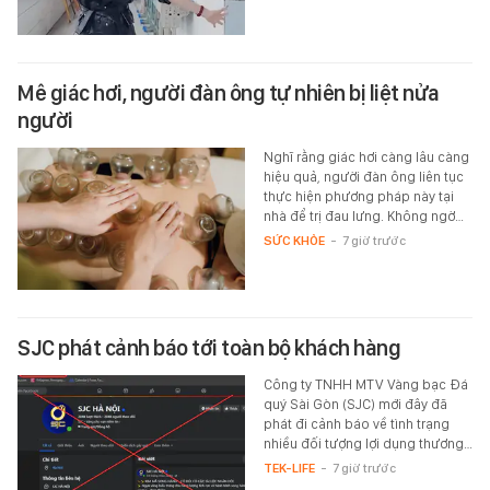
Mê giác hơi, người đàn ông tự nhiên bị liệt nửa
người
Nghĩ rằng giác hơi càng lâu càng
hiệu quả, người đàn ông liên tục
thực hiện phương pháp này tại
nhà để trị đau lưng. Không ngờ…
SỨC KHỎE
-
7 giờ trước
SJC phát cảnh báo tới toàn bộ khách hàng
Công ty TNHH MTV Vàng bạc Đá
quý Sài Gòn (SJC) mới đây đã
phát đi cảnh báo về tình trạng
nhiều đối tượng lợi dụng thương…
TEK-LIFE
-
7 giờ trước