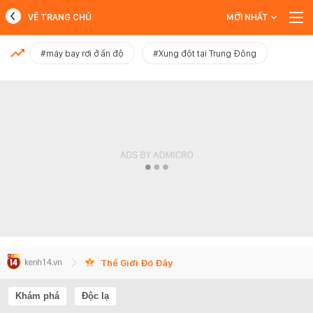
VỀ TRANG CHỦ
MỚI NHẤT
MỚI NHẤT
#máy bay rơi ở ấn độ
#Xung đột tại Trung Đông
Xem thêm
Thế Giới Đó Đây
Khám phá
Độc lạ