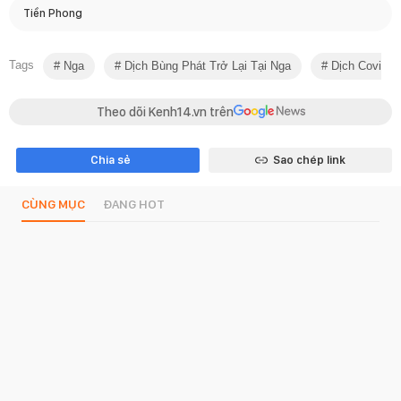
Tiền Phong
Tags
Nga
Dịch Bùng Phát Trở Lại Tại Nga
Dịch Covid-1
Theo dõi Kenh14.vn trên
Chia sẻ
Sao chép link
CÙNG MỤC
ĐANG HOT