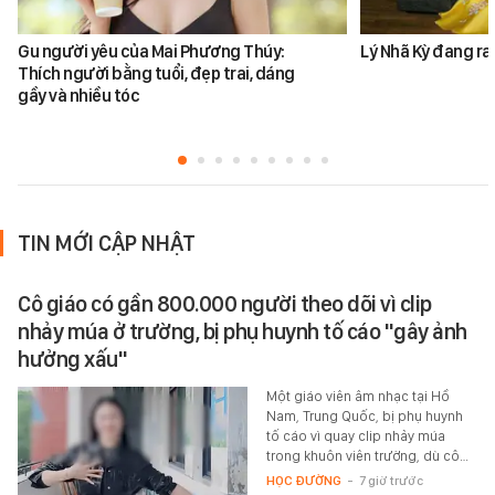
Gu người yêu của Mai Phương Thúy:
Lý Nhã Kỳ đang ra
Thích người bằng tuổi, đẹp trai, dáng
gầy và nhiều tóc
TIN MỚI CẬP NHẬT
Cô giáo có gần 800.000 người theo dõi vì clip
nhảy múa ở trường, bị phụ huynh tố cáo "gây ảnh
hưởng xấu"
Một giáo viên âm nhạc tại Hồ
Nam, Trung Quốc, bị phụ huynh
tố cáo vì quay clip nhảy múa
trong khuôn viên trường, dù cô…
HỌC ĐƯỜNG
-
7 giờ trước