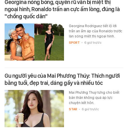
Georgina nóng bỏng, quyến rũ vẫn bị miệt thị
ngoại hình, Ronaldo trấn an cực ấm lòng, đúng là
"chồng quốc dân"
Georgina Rodriguez tiết lộ lời
trấn an ấm áp của Ronaldo trước
làn sóng miệt thị ngoại hình.
SPORT
-
6 giờ trước
Gu người yêu của Mai Phương Thúy: Thích người
bằng tuổi, đẹp trai, dáng gầy và nhiều tóc
Mai Phương Thuý từng cho biết
bản thân không quá áp lực
chuyện kết hôn.
STAR
-
6 giờ trước