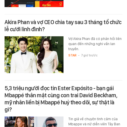
Akira Phan và vợ CEO chia tay sau 3 tháng tổ chức
lễ cưới linh đình?
Vợ Akira Phan đã có phản hồi liên
quan đến những nghi vấn lan
truyền.
STAR
-
7 giờ trước
5,3 triệu người đọc tin Ester Expósito - bạn gái
Mbappé thân mật cùng con trai David Beckham,
mỹ nhân liền bị Mbappé huỷ theo dõi, sự thật là
gì?
Tin giả về chuyện tình cảm của
Mbappe và nữ diễn viên Tây Ban