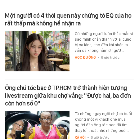
Một người có 4 thói quen này chứng tỏ EQ của họ
rất thấp mà không hề nhận ra
Có những người luôn thắc mắc vì
sao mình chân thành với ai cũng
bị xa lánh, cho đến khi nhận ra
vấn đề không nằm ở người…
HỌC ĐƯỜNG
-
6 giờ trước
Ông chú tóc bạc ở TP.HCM trở thành hiện tượng
livestream giữa khu chợ vắng: "Được hai, ba đơn
còn hơn số 0"
Từ những ngày ngồi chợ cả buổi
không một vị khách ghé mua,
người đàn ông tóc bạc đã tìm
thấy lối thoát nhờ những buổi…
XÃ HỘI
-
6 giờ trước