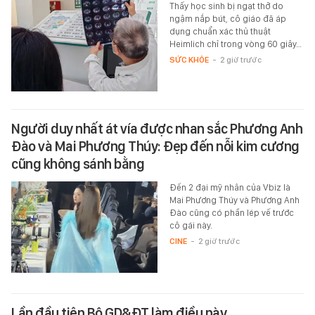
Thấy học sinh bị ngạt thở do
ngậm nắp bút, cô giáo đã áp
dụng chuẩn xác thủ thuật
Heimlich chỉ trong vòng 60 giây…
SỨC KHỎE
-
2 giờ trước
Người duy nhất át vía được nhan sắc Phương Anh
Đào và Mai Phương Thúy: Đẹp đến nỗi kim cương
cũng không sánh bằng
Đến 2 đại mỹ nhân của Vbiz là
Mai Phương Thúy và Phương Anh
Đào cũng có phần lép vế trước
cô gái này.
CINE
-
2 giờ trước
Lần đầu tiên Bộ GD&ĐT làm điều này