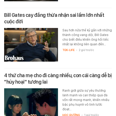
Bill Gates cay đắng thừa nhận sai lầm lớn nhất
cuộc đời
Sau hơn nửa thế kỷ gắn với những
thành công vang dội, Bill Gates
cho biết điều khiến ông hối tiếc
nhất lại không liên quan đến…
TEK-LIFE
-
2 giờ trước
4 thứ cha mẹ cho đi càng nhiều, con cái càng dễ bị
"hủy hoại" tương lai
Ranh giới giữa sự yêu thương
lành mạnh và can thiệp quá đà
vốn rất mong manh, khiến nhiều
bậc phụ huynh vô tình tước
đoạt…
HỌC ĐƯỜNG
-
1 giờ trước