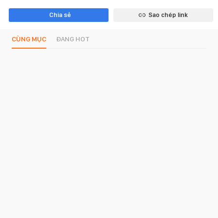
Chia sẻ
Sao chép link
CÙNG MỤC
ĐANG HOT