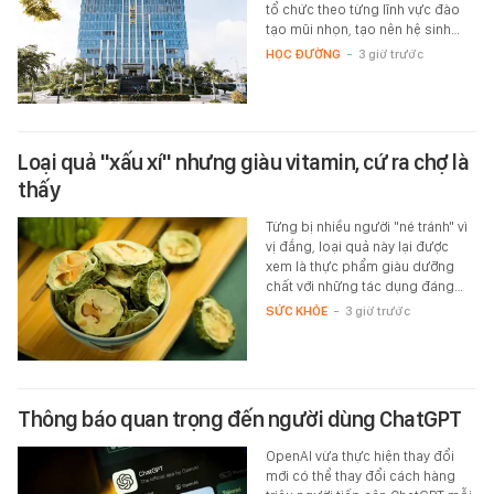
tổ chức theo từng lĩnh vực đào
tạo mũi nhọn, tạo nên hệ sinh…
HỌC ĐƯỜNG
-
3 giờ trước
Loại quả "xấu xí" nhưng giàu vitamin, cứ ra chợ là
thấy
Từng bị nhiều người "né tránh" vì
vị đắng, loại quả này lại được
xem là thực phẩm giàu dưỡng
chất với những tác dụng đáng…
SỨC KHỎE
-
3 giờ trước
Thông báo quan trọng đến người dùng ChatGPT
OpenAI vừa thực hiện thay đổi
mới có thể thay đổi cách hàng