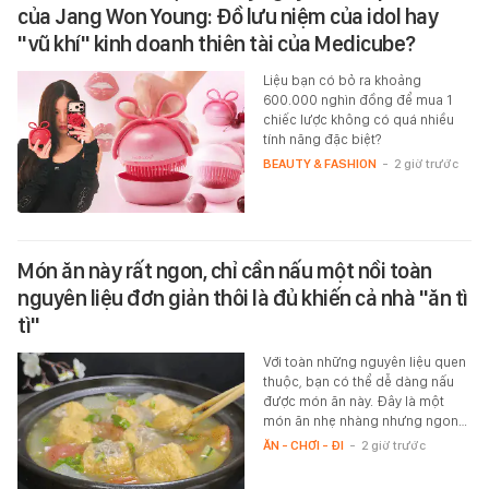
của Jang Won Young: Đồ lưu niệm của idol hay
"vũ khí" kinh doanh thiên tài của Medicube?
Liệu bạn có bỏ ra khoảng
600.000 nghìn đồng để mua 1
chiếc lược không có quá nhiều
tính năng đặc biệt?
BEAUTY & FASHION
-
2 giờ trước
Món ăn này rất ngon, chỉ cần nấu một nồi toàn
nguyên liệu đơn giản thôi là đủ khiến cả nhà "ăn tì
tì"
Với toàn những nguyên liệu quen
thuộc, bạn có thể dễ dàng nấu
được món ăn này. Đây là một
món ăn nhẹ nhàng nhưng ngon…
ĂN - CHƠI - ĐI
-
2 giờ trước