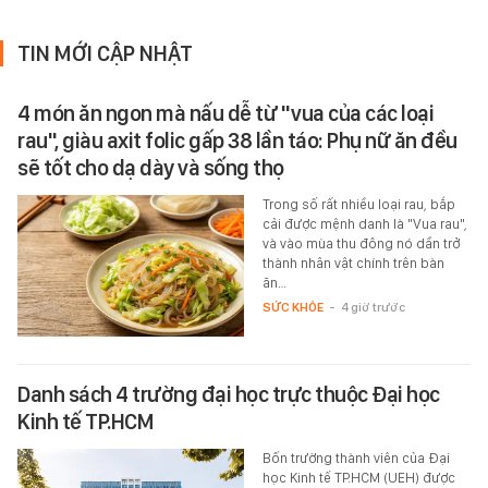
TIN MỚI CẬP NHẬT
4 món ăn ngon mà nấu dễ từ "vua của các loại
rau", giàu axit folic gấp 38 lần táo: Phụ nữ ăn đều
sẽ tốt cho dạ dày và sống thọ
Trong số rất nhiều loại rau, bắp
cải được mệnh danh là "Vua rau",
và vào mùa thu đông nó dần trở
thành nhân vật chính trên bàn
ăn…
SỨC KHỎE
-
4 giờ trước
Danh sách 4 trường đại học trực thuộc Đại học
Kinh tế TP.HCM
Bốn trường thành viên của Đại
học Kinh tế TP.HCM (UEH) được