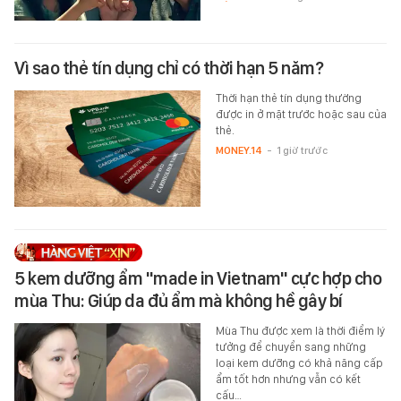
Vì sao thẻ tín dụng chỉ có thời hạn 5 năm?
Thời hạn thẻ tín dụng thường
được in ở mặt trước hoặc sau của
thẻ.
MONEY.14
-
1 giờ trước
5 kem dưỡng ẩm "made in Vietnam" cực hợp cho
mùa Thu: Giúp da đủ ẩm mà không hề gây bí
Mùa Thu được xem là thời điểm lý
tưởng để chuyển sang những
loại kem dưỡng có khả năng cấp
ẩm tốt hơn nhưng vẫn có kết
cấu…