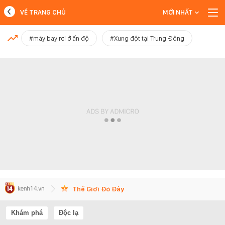
VỀ TRANG CHỦ
MỚI NHẤT
MỚI NHẤT
#máy bay rơi ở ấn độ
#Xung đột tại Trung Đông
Xem thêm
Thế Giới Đó Đây
Khám phá
Độc lạ