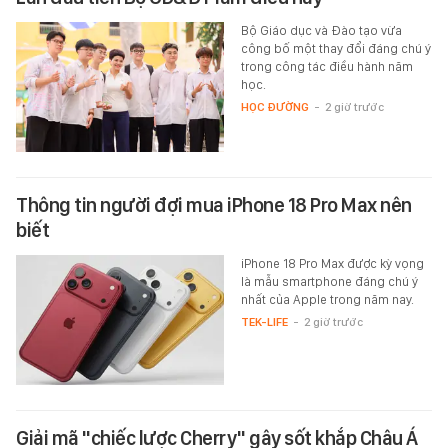
Bộ Giáo dục và Đào tạo vừa
công bố một thay đổi đáng chú ý
trong công tác điều hành năm
học.
HỌC ĐƯỜNG
-
2 giờ trước
Thông tin người đợi mua iPhone 18 Pro Max nên
biết
iPhone 18 Pro Max được kỳ vọng
là mẫu smartphone đáng chú ý
nhất của Apple trong năm nay.
TEK-LIFE
-
2 giờ trước
Giải mã "chiếc lược Cherry" gây sốt khắp Châu Á