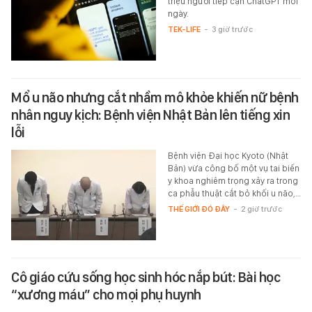
triệu người tiếp cận ChatGPT mỗi
ngày.
TEK-LIFE
-
3 giờ trước
Mổ u não nhưng cắt nhầm mô khỏe khiến nữ bệnh
nhân nguy kịch: Bệnh viện Nhật Bản lên tiếng xin
lỗi
Bệnh viện Đại học Kyoto (Nhật
Bản) vừa công bố một vụ tai biến
y khoa nghiêm trọng xảy ra trong
ca phẫu thuật cắt bỏ khối u não,…
THẾ GIỚI ĐÓ ĐÂY
-
2 giờ trước
Cô giáo cứu sống học sinh hóc nắp bút: Bài học
“xương máu” cho mọi phụ huynh