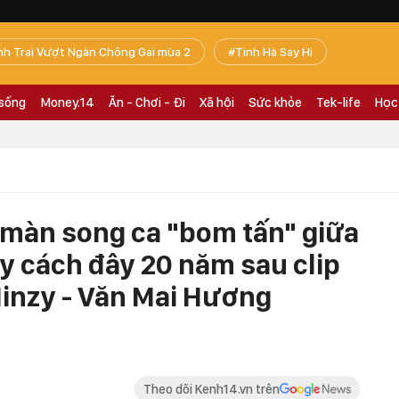
nh Trai Vượt Ngàn Chông Gai mùa 2
Tinh Hà Say Hi
 sống
Money.14
Ăn - Chơi - Đi
Xã hội
Sức khỏe
Tek-life
Học
i màn song ca "bom tấn" giữa
y cách đây 20 năm sau clip
inzy - Văn Mai Hương
Theo dõi Kenh14.vn trên