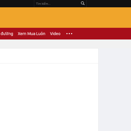
 đường
Xem Mua Luôn
Video