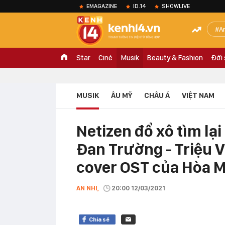
EMAGAZINE
ID.14
SHOWLIVE
A
Star
Ciné
Musik
Beauty & Fashion
Đời
MUSIK
ÂU MỸ
CHÂU Á
VIỆT NAM
Netizen đổ xô tìm lạ
Đan Trường - Triệu V
cover OST của Hòa M
AN NHI,
20:00 12/03/2021
Chia sẻ