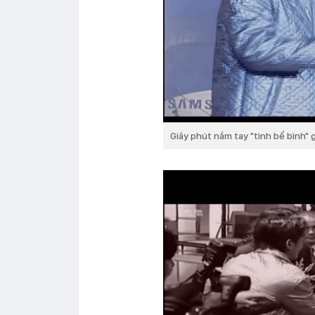
Giây phút nắm tay "tình bể bình" 