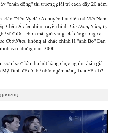
ây "chấn động" thị trường giải trí cách đây 20 năm.
 viên Triệu Vy đã có chuyến lưu diễn tại Việt Nam
hắp Châu Á của phim truyền hình
Tân Dòng Sông Ly
nghệ sĩ được "chọn mặt gửi vàng" để cùng song ca
húc Chờ Nhau
không ai khác chính là "anh Bo" Đan
ỳ đỉnh cao những năm 2000.
ên "cơn bão" lớn thu hút hàng chục nghìn khán giả
a Mỹ Đình để có thể nhìn ngắm nàng Tiểu Yến Tử
[Official]