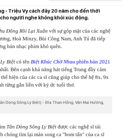
g - Triệu Vy cách đây 20 năm cho đến thời
n cho người nghe không khỏi xúc động.
hu Đông Rồi Lại Xuân
với sự góp mặt của các nghệ
ương, Hoà Minzy, Bùi Công Nam, Anh Tú đã tiếp
hững bản nhạc phim khó quên.
Ly Biệt
có tên
Biệt Khúc Chờ Nhau
phiên bản 2021
nhất. Bên cạnh khả năng hát tiếng Trung đầy cảm
thể hiện của các ca sĩ cũng giúp cho thế hệ 8x, 9x
h từng gắn liền với ký ức tuổi thơ.
ân Dòng Sông Ly Biệt) - Đĩa Than Hồng, Văn Mai Hương,
him
Tân Dòng Sông Ly Biệt
được các nghệ sĩ tái
 chóng tìm lại màn song ca "bom tấn" của ca sĩ