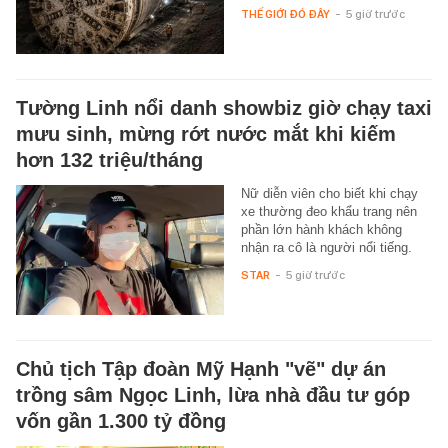
THẾ GIỚI ĐÓ ĐÂY
-
5 giờ trước
Tường Linh nổi danh showbiz giờ chạy taxi
mưu sinh, mừng rớt nước mắt khi kiếm
hơn 132 triệu/tháng
Nữ diễn viên cho biết khi chạy
xe thường đeo khẩu trang nên
phần lớn hành khách không
nhận ra cô là người nổi tiếng.
STAR
-
5 giờ trước
Chủ tịch Tập đoàn Mỹ Hạnh "vẽ" dự án
trồng sâm Ngọc Linh, lừa nhà đầu tư góp
vốn gần 1.300 tỷ đồng