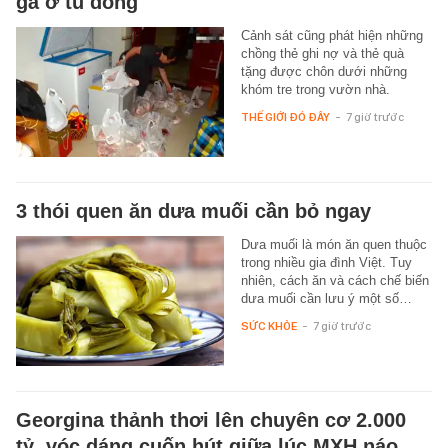
gà ở tủ đông
Cảnh sát cũng phát hiện những
chồng thẻ ghi nợ và thẻ quà
tặng được chôn dưới những
khóm tre trong vườn nhà.
THẾ GIỚI ĐÓ ĐÂY
-
7 giờ trước
3 thói quen ăn dưa muối cần bỏ ngay
Dưa muối là món ăn quen thuộc
trong nhiều gia đình Việt. Tuy
nhiên, cách ăn và cách chế biến
dưa muối cần lưu ý một số…
SỨC KHỎE
-
7 giờ trước
Georgina thảnh thơi lên chuyên cơ 2.000
tỷ, vóc dáng cuốn hút giữa lúc MXH náo