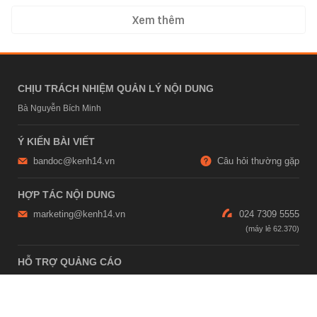
Xem thêm
CHỊU TRÁCH NHIỆM QUẢN LÝ NỘI DUNG
Bà Nguyễn Bích Minh
Ý KIẾN BÀI VIẾT
bandoc@kenh14.vn
Câu hỏi thường gặp
HỢP TÁC NỘI DUNG
marketing@kenh14.vn
024 7309 5555
HỖ TRỢ QUẢNG CÁO
giaitrixahoi@admicro.vn
02473007108