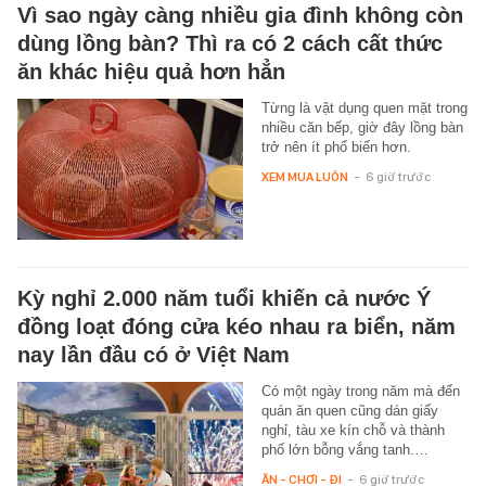
Vì sao ngày càng nhiều gia đình không còn
dùng lồng bàn? Thì ra có 2 cách cất thức
ăn khác hiệu quả hơn hẳn
Từng là vật dụng quen mặt trong
nhiều căn bếp, giờ đây lồng bàn
trở nên ít phổ biến hơn.
XEM MUA LUÔN
-
6 giờ trước
Kỳ nghỉ 2.000 năm tuổi khiến cả nước Ý
đồng loạt đóng cửa kéo nhau ra biển, năm
nay lần đầu có ở Việt Nam
Có một ngày trong năm mà đến
quán ăn quen cũng dán giấy
nghỉ, tàu xe kín chỗ và thành
phố lớn bỗng vắng tanh.…
ĂN - CHƠI - ĐI
-
6 giờ trước