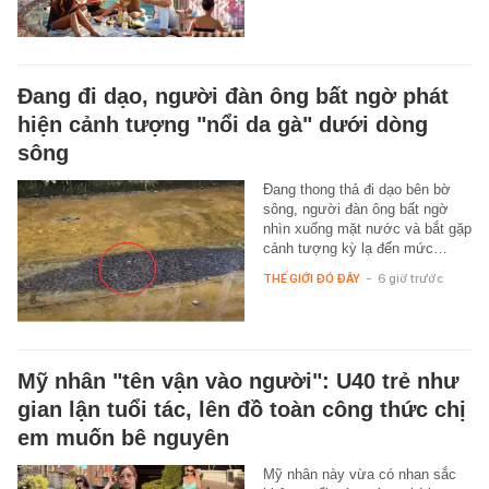
Đang đi dạo, người đàn ông bất ngờ phát
hiện cảnh tượng "nổi da gà" dưới dòng
sông
Đang thong thả đi dạo bên bờ
sông, người đàn ông bất ngờ
nhìn xuống mặt nước và bắt gặp
cảnh tượng kỳ lạ đến mức…
THẾ GIỚI ĐÓ ĐÂY
-
6 giờ trước
Mỹ nhân "tên vận vào người": U40 trẻ như
gian lận tuổi tác, lên đồ toàn công thức chị
em muốn bê nguyên
Mỹ nhân này vừa có nhan sắc