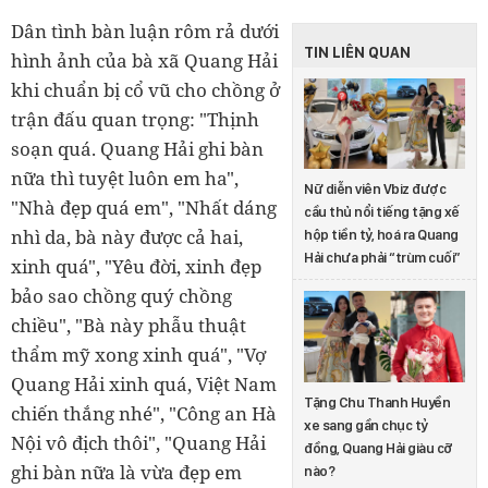
Dân tình bàn luận rôm rả dưới
TIN LIÊN QUAN
hình ảnh của bà xã Quang Hải
khi chuẩn bị cổ vũ cho chồng ở
trận đấu quan trọng: "Thịnh
soạn quá. Quang Hải ghi bàn
nữa thì tuyệt luôn em ha",
Nữ diễn viên Vbiz được
"Nhà đẹp quá em", "Nhất dáng
cầu thủ nổi tiếng tặng xế
nhì da, bà này được cả hai,
hộp tiền tỷ, hoá ra Quang
Hải chưa phải “trùm cuối”
xinh quá", "Yêu đời, xinh đẹp
bảo sao chồng quý chồng
chiều", "Bà này phẫu thuật
thẩm mỹ xong xinh quá", "Vợ
Quang Hải xinh quá, Việt Nam
Tặng Chu Thanh Huyền
chiến thắng nhé", "Công an Hà
xe sang gần chục tỷ
Nội vô địch thôi", "Quang Hải
đồng, Quang Hải giàu cỡ
ghi bàn nữa là vừa đẹp em
nào?