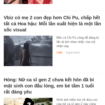
Vbiz có mẹ 2 con đẹp hơn Chi Pu, chấp hết
tất cả Hoa hậu: Mỗi lần xuất hiện là một lần
sốc visual
Đến cả Chi Pu cũng dễ dàng bị
lấn át bởi nhan nhắc của mỹ
nhân này.
CINE
-
6 giờ trước
Hóng: Nữ ca sĩ gen Z chưa kết hôn đã bí
mật sinh con đầu lòng, em bé tầm 1 tuổi
rất đáng yêu
Hình ảnh hiếm hoi về đứa con
của nữ ca sĩ gen Z này cũng