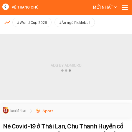
MỚI NHẤT
VỀ TRANG CHỦ
MỚI NHẤT
#World Cup 2026
#Ăn ngủ Pickleball
Xem thêm
Sport
Né Covid-19 ở Thái Lan, Chu Thanh Huyền cổ