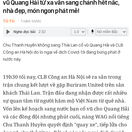
vũ Quang Hải từ xa vẫn sang chảnh hết nấc,
nhà đẹp, món ngon phát mê!
TÚ TÚ
1 năm trước
Nghe đọc bài
2:32
Chu Thanh Huyền không sang Thái Lan cổ vũ Quang Hải và CLB
Công an Hà Nội do lo ngại về dịch Covid-19 đang bùng phát ở
nước này.
19h30 tối nay, CLB Công an Hà Nội sẽ ra sân trong
trận chung kết lượt về gặp Buriram United trên sân
khách Thái Lan. Trận đấu đang nhận được rất nhiều
sự quan tâm từ người hâm mộ Việt Nam từ quê nhà.
Vốn lên kế hoạch sang nước bạn cổ vũ cho Quang Hải
và các đồng đội nhưng phút cuối, nàng WAG nổi tiếng
Chu Thanh Huyền quyết định "quay xe", tiếp lửa cho