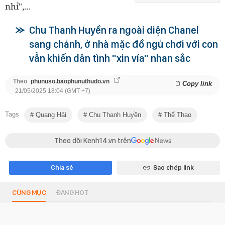
nhỉ",...
Chu Thanh Huyền ra ngoài diện Chanel
sang chảnh, ở nhà mặc đồ ngủ chơi với con
vẫn khiến dân tình "xin vía" nhan sắc
Theo
phunuso.baophunuthudo.vn
Copy link
21/05/2025 18:04 (GMT +7)
Tags
Quang Hải
Chu Thanh Huyền
Thể Thao
Theo dõi Kenh14.vn trên
Chia sẻ
Sao chép link
CÙNG MỤC
ĐANG HOT