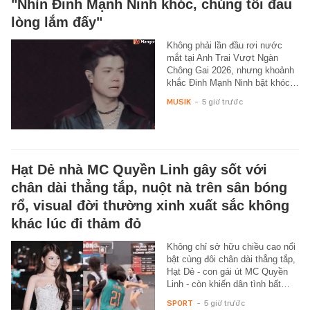
"Nhìn Đinh Mạnh Ninh khóc, chúng tôi đau
lòng lắm đấy"
Không phải lần đầu rơi nước
mắt tại Anh Trai Vượt Ngàn
Chông Gai 2026, nhưng khoảnh
khắc Đinh Mạnh Ninh bật khóc…
MUSIK
-
5 giờ trước
Hạt Dẻ nhà MC Quyền Linh gây sốt với
chân dài thẳng tắp, nuột nà trên sân bóng
rổ, visual đời thường xinh xuất sắc không
khác lúc đi thảm đỏ
Không chỉ sở hữu chiều cao nổi
bật cùng đôi chân dài thẳng tắp,
Hạt Dẻ - con gái út MC Quyền
Linh - còn khiến dân tình bất…
SPORT
-
5 giờ trước