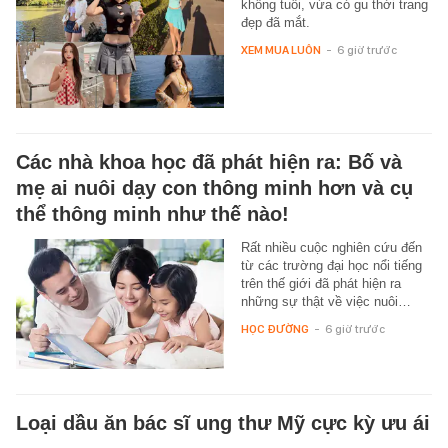
không tuổi, vừa có gu thời trang
đẹp đã mắt.
XEM MUA LUÔN
-
6 giờ trước
Các nhà khoa học đã phát hiện ra: Bố và
mẹ ai nuôi dạy con thông minh hơn và cụ
thể thông minh như thế nào!
Rất nhiều cuộc nghiên cứu đến
từ các trường đại học nổi tiếng
trên thế giới đã phát hiện ra
những sự thật về việc nuôi…
HỌC ĐƯỜNG
-
6 giờ trước
Loại dầu ăn bác sĩ ung thư Mỹ cực kỳ ưu ái