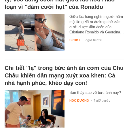
loạn vì "đám cưới hụt" của Ronaldo
Giữa lúc hàng nghìn người hâm
mộ từng đổ ra đường chờ đám
cưới được đồn đoán của
Cristiano Ronaldo và Georgina…
SPORT
-
7 giờ trước
Chi tiết "lạ" trong bức ảnh ăn cơm của Chu
Châu khiến dân mạng xuýt xoa khen: Cả
nhà hạnh phúc, khéo dạy con!
Bạn thấy sao về bức ảnh này?
HỌC ĐƯỜNG
-
7 giờ trước