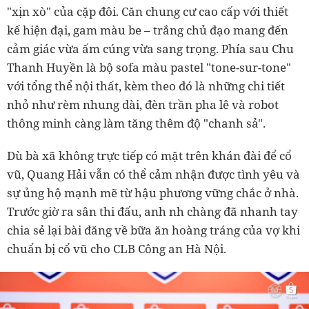
"xịn xò" của cặp đôi. Căn chung cư cao cấp với thiết
kế hiện đại, gam màu be – trắng chủ đạo mang đến
cảm giác vừa ấm cúng vừa sang trọng. Phía sau Chu
Thanh Huyền là bộ sofa màu pastel "tone-sur-tone"
với tổng thể nội thất, kèm theo đó là những chi tiết
nhỏ như rèm nhung dài, đèn trần pha lê và robot
thông minh càng làm tăng thêm độ "chanh sả".
Dù bà xã không trực tiếp có mặt trên khán đài để cổ
vũ, Quang Hải vẫn có thể cảm nhận được tình yêu và
sự ủng hộ mạnh mẽ từ hậu phương vững chắc ở nhà.
Trước giờ ra sân thi đấu, anh nh chàng đã nhanh tay
chia sẻ lại bài đăng về bữa ăn hoàng tráng của vợ khi
chuẩn bị cổ vũ cho CLB Công an Hà Nội.