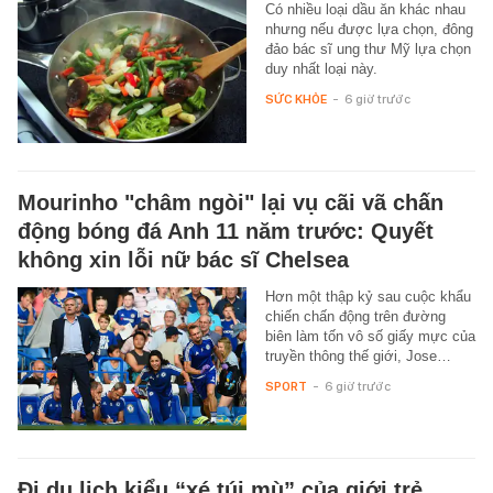
Có nhiều loại dầu ăn khác nhau
nhưng nếu được lựa chọn, đông
đảo bác sĩ ung thư Mỹ lựa chọn
duy nhất loại này.
SỨC KHỎE
-
6 giờ trước
Mourinho "châm ngòi" lại vụ cãi vã chấn
động bóng đá Anh 11 năm trước: Quyết
không xin lỗi nữ bác sĩ Chelsea
Hơn một thập kỷ sau cuộc khẩu
chiến chấn động trên đường
biên làm tốn vô số giấy mực của
truyền thông thế giới, Jose…
SPORT
-
6 giờ trước
Đi du lịch kiểu “xé túi mù” của giới trẻ