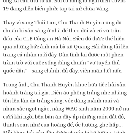
ông xã cầu thủ từ xa. Bởi cô nàng lo ngại dịch Covid-
19 đang diễn biến phức tạp tại xứ chùa Vàng.
Thay vì sang Thái Lan, Chu Thanh Huyền cũng đã
chuẩn bị sẵn sàng ở nhà để theo dõi và cổ vũ trận
đấu của CLB Công an Hà Nội. Điều đó được thể hiện
qua những bức ảnh mà bà xã Quang Hải đăng tải lên
trang cá nhân mới đây. Dân tình lại được một phen
trầm trồ với cuộc sống đúng chuẩn "vợ tuyển thủ
quốc dân" – sang chảnh, đủ đầy, viên mãn hết nấc.
Trong ảnh, Chu Thanh Huyền khoe bữa tiệc hải sản
hoành tráng tại gia. Diện áo phông trắng nhẹ nhàng
tôn lên làn da trắng sáng, vóc dáng mảnh mai và
nhan sắc ngọt ngào, nàng WAG sinh năm 2000 nở nụ
cười khi ngồi bên bàn ăn đầy ắp những món đắt đỏ,
thịnh soạn như cua hoàng đế, ốc hương, ghẹ hấp…
Mỗi khay hải sản đều được chuẩn bị kỹ lưỡng, trình