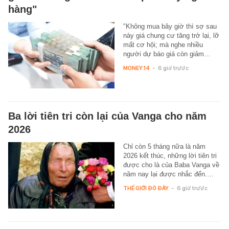
hàng"
"Không mua bây giờ thì sợ sau
này giá chung cư tăng trở lại, lỡ
mất cơ hội; mà nghe nhiều
người dự báo giá còn giảm…
MONEY.14
-
6 giờ trước
Ba lời tiên tri còn lại của Vanga cho năm
2026
Chỉ còn 5 tháng nữa là năm
2026 kết thúc, những lời tiên tri
được cho là của Baba Vanga về
năm nay lại được nhắc đến.…
THẾ GIỚI ĐÓ ĐÂY
-
6 giờ trước