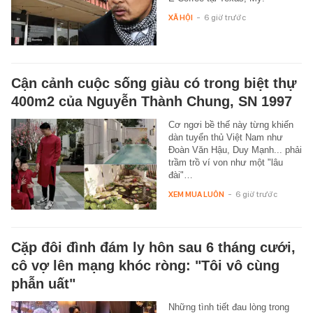
XÃ HỘI
-
6 giờ trước
Cận cảnh cuộc sống giàu có trong biệt thự
400m2 của Nguyễn Thành Chung, SN 1997
Cơ ngơi bề thế này từng khiến
dàn tuyển thủ Việt Nam như
Đoàn Văn Hậu, Duy Mạnh... phải
trầm trồ ví von như một "lâu
đài"…
XEM MUA LUÔN
-
6 giờ trước
Cặp đôi đình đám ly hôn sau 6 tháng cưới,
cô vợ lên mạng khóc ròng: "Tôi vô cùng
phẫn uất"
Những tình tiết đau lòng trong