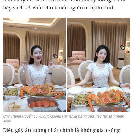
bày sạch sẽ, chỉn chu khiến người ta bị thu hút.
Chu Thanh Huyền cổ vũ cho Quang Hải từ xa bằng bữa tiệc hải sản thịnh
soạn
Điều gây ấn tượng nhất chính là không gian sống