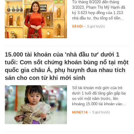
Từ tháng 8/2020 đến tháng
3/2023, Phạm Thị Mỹ Hạnh đã
ký 3.623 hợp đồng của 1.213
nhà đầu tư, thu tổng số tiền…
XÃ HỘI
-
5 giờ trước
15.000 tài khoản của 'nhà đầu tư' dưới 1
tuổi: Cơn sốt chứng khoán bùng nổ tại một
quốc gia châu Á, phụ huynh đua nhau tích
sản cho con từ khi mới sinh
Số tài khoản môi giới của trẻ
dưới 1 tuổi đã tăng gần gấp ba
so với một năm trước, lên
khoảng 15.000 tài khoản vào…
MONEY.14
-
5 giờ trước