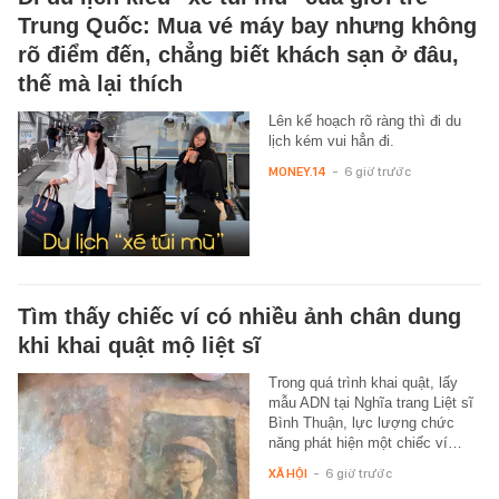
Trung Quốc: Mua vé máy bay nhưng không
rõ điểm đến, chẳng biết khách sạn ở đâu,
thế mà lại thích
Lên kế hoạch rõ ràng thì đi du
lịch kém vui hẳn đi.
MONEY.14
-
6 giờ trước
Tìm thấy chiếc ví có nhiều ảnh chân dung
khi khai quật mộ liệt sĩ
Trong quá trình khai quật, lấy
mẫu ADN tại Nghĩa trang Liệt sĩ
Bình Thuận, lực lượng chức
năng phát hiện một chiếc ví…
XÃ HỘI
-
6 giờ trước