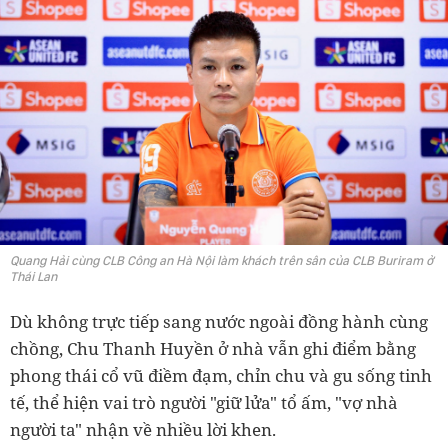
Quang Hải cùng CLB Công an Hà Nội làm khách trên sân của CLB Buriram ở
Thái Lan
Dù không trực tiếp sang nước ngoài đồng hành cùng
chồng, Chu Thanh Huyền ở nhà vẫn ghi điểm bằng
phong thái cổ vũ điềm đạm, chỉn chu và gu sống tinh
tế, thể hiện vai trò người "giữ lửa" tổ ấm, "vợ nhà
người ta" nhận về nhiều lời khen.