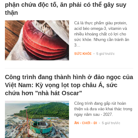
phận chứa độc tố, ăn phải có thể gây suy
thận
Cá là thực phẩm giàu protein,
acid béo omega-3, vitamin và
nhiều khoáng chất có lợi cho
sức khỏe. Nhưng cần tránh ăn
3…
SỨC KHỎE
-
5 giờ trước
Công trình đang thành hình ở đảo ngọc của
Việt Nam: Kỳ vọng lọt top châu Á, sức
chứa hơn "nhà hát Oscar"
Công trình đang gấp rút hoàn
thiện và đưa vào khai thác trong
ngay năm sau - 2027.
ĂN - CHƠI - ĐI
-
5 giờ trước