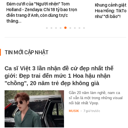
Đám cưới của "Người nhện" Tom
Khung cảnh giật
Holland - Zendaya: Chi 18 tỷ bao trọn
Hoa Hồng: TikTok
điền trang ở Anh, còn dùng trực
như "đi bão"!
thăng…
TIN MỚI CẬP NHẬT
Ca sĩ Việt 3 lần nhận đề cử đẹp nhất thế
giới: Đẹp trai đến mức 1 Hoa hậu nhận
"chồng", 20 năm trẻ đẹp không già
Gần 20 năm làm nghề, nam ca
sĩ vẫn là một trong những visual
nổi bật nhất Vpop.
MUSIK
-
7 giờ trước