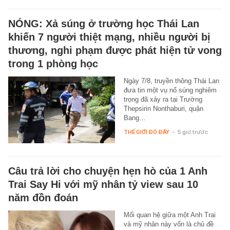
NÓNG: Xả súng ở trường học Thái Lan
khiến 7 người thiệt mạng, nhiều người bị
thương, nghi phạm được phát hiện tử vong
trong 1 phòng học
Ngày 7/8, truyền thông Thái Lan
đưa tin một vụ nổ súng nghiêm
trọng đã xảy ra tại Trường
Thepsirin Nonthaburi, quận
Bang…
THẾ GIỚI ĐÓ ĐÂY
-
5 giờ trước
Câu trả lời cho chuyện hẹn hò của 1 Anh
Trai Say Hi với mỹ nhân tỷ view sau 10
năm đồn đoán
Mối quan hệ giữa một Anh Trai
và mỹ nhân này vốn là chủ đề