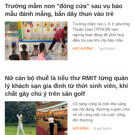
Trường mầm non "đóng cửa" sau vụ bảo
mẫu đánh mắng, bắn dây thun vào trẻ
Trường mầm non L.X ở phường
Thuận Giao (TPHCM) tạm
ngưng hoạt động để phối hợp
điều tra sau khi clip bảo mẫu…
HỌC ĐƯỜNG
-
7 giờ trước
Nữ cán bộ thuế là tiểu thư RMIT từng quản
lý khách sạn gia đình từ thời sinh viên, khí
chất gây chú ý trên sân golf
Cô nàng cũng là một nhà sáng
tạo nội dung, thường xuyên chia
sẻ về công việc và cuộc sống
đời thường.
ĐỜI SỐNG
-
6 giờ trước