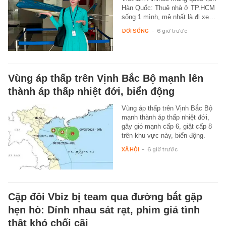
Hàn Quốc: Thuê nhà ở TP.HCM
sống 1 mình, mê nhất là đi xe…
ĐỜI SỐNG
-
6 giờ trước
Vùng áp thấp trên Vịnh Bắc Bộ mạnh lên
thành áp thấp nhiệt đới, biển động
Vùng áp thấp trên Vịnh Bắc Bộ
mạnh thành áp thấp nhiệt đới,
gây gió mạnh cấp 6, giật cấp 8
trên khu vực này, biển động.
XÃ HỘI
-
6 giờ trước
Cặp đôi Vbiz bị team qua đường bắt gặp
hẹn hò: Dính nhau sát rạt, phim giả tình
thật khó chối cãi