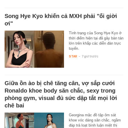
Song Hye Kyo khiến cả MXH phải "ối giời
ơi"
Tình trạng của Song Hye Kyo ở
thời điểm hiện tại đã gây bàn tán
lớn trên khắp các diễn đàn trực
tuyến.
STAR
-
7 giờ trước
Giữa ồn ào bị chê tăng cân, vợ sắp cưới
Ronaldo khoe body săn chắc, sexy trong
phòng gym, visual đủ sức dập tắt mọi lời
chê bai
Georgina mặc đồ tập ôm sát
khoe vóc dáng săn chắc, ngầm
đáp trả loạt bình luận miệt thị