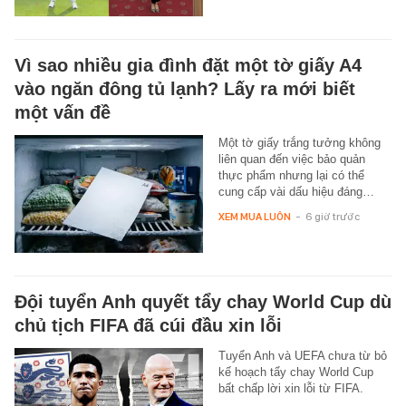
Vì sao nhiều gia đình đặt một tờ giấy A4
vào ngăn đông tủ lạnh? Lấy ra mới biết
một vấn đề
Một tờ giấy trắng tưởng không
liên quan đến việc bảo quản
thực phẩm nhưng lại có thể
cung cấp vài dấu hiệu đáng…
XEM MUA LUÔN
-
6 giờ trước
Đội tuyển Anh quyết tẩy chay World Cup dù
chủ tịch FIFA đã cúi đầu xin lỗi
Tuyển Anh và UEFA chưa từ bỏ
kế hoạch tẩy chay World Cup
bất chấp lời xin lỗi từ FIFA.