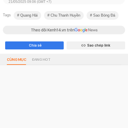
21/05/2025 09:06 (GMT +7)
Tags
Quang Hải
Chu Thanh Huyền
Sao Bóng Đá
Theo dõi Kenh14.vn trên
Chia sẻ
Sao chép link
CÙNG MỤC
ĐANG HOT