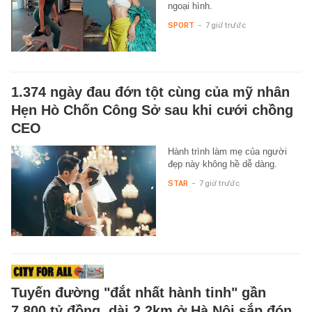
ngoại hình.
SPORT
-
7 giờ trước
1.374 ngày đau đớn tột cùng của mỹ nhân
Hẹn Hò Chốn Công Sở sau khi cưới chồng
CEO
Hành trình làm mẹ của người
đẹp này không hề dễ dàng.
STAR
-
7 giờ trước
Tuyến đường "đắt nhất hành tinh" gần
7.800 tỷ đồng, dài 2,2km ở Hà Nội sắp đón