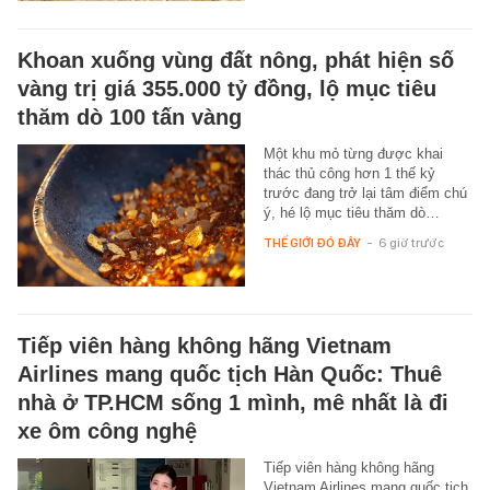
Khoan xuống vùng đất nông, phát hiện số
vàng trị giá 355.000 tỷ đồng, lộ mục tiêu
thăm dò 100 tấn vàng
Một khu mỏ từng được khai
thác thủ công hơn 1 thế kỷ
trước đang trở lại tâm điểm chú
ý, hé lộ mục tiêu thăm dò…
THẾ GIỚI ĐÓ ĐÂY
-
6 giờ trước
Tiếp viên hàng không hãng Vietnam
Airlines mang quốc tịch Hàn Quốc: Thuê
nhà ở TP.HCM sống 1 mình, mê nhất là đi
xe ôm công nghệ
Tiếp viên hàng không hãng
Vietnam Airlines mang quốc tịch