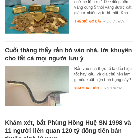
ngờ hé lộ hơn 1.000 đồng tiền
vàng cùng 5 thỏi vàng được cất
giấu ở nhiều vị trí bí mật. Kho…
THẾ GIỚI ĐÓ ĐÂY
-
5 giờ trước
Cuối tháng thấy rắn bò vào nhà, lời khuyên
cho tất cả mọi người lưu ý
Rắn vào nhà thực tế là dấu hiệu
tốt hay xấu, và gia chủ nên làm
gì nếu xuất hiện tình trạng này?
XEM MUA LUÔN
-
5 giờ trước
Khám xét, bắt Phùng Hồng Huệ SN 1998 và
11 người liên quan 120 tỷ đồng tiền bán