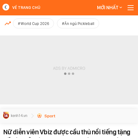
MỚI NHẤT
VỀ TRANG CHỦ
MỚI NHẤT
#World Cup 2026
#Ăn ngủ Pickleball
Xem thêm
Sport
Nữ diễn viên Vbiz được cầu thủ nổi tiếng tặng