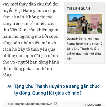
Vậy mới thấy dàn cầu thủ đội
TIN LIÊN QUAN
tuyển Việt Nam giàu và chịu
chơi cỡ nào. Không chỉ tỏa
sáng trên sân cỏ, nhiều cầu
thủ Việt Nam còn khiến người
hâm mộ ngưỡng mộ bởi cuộc
Quang Hải chơi lớn mua
sống hôn nhân viên mãn và
Range Rover hàng chục tỷ
cách họ bày tỏ tình yêu qua
tặng Chu Thanh Huyền,
chỉ với duy nhất một điều
những món quà đắt giá dành
kiện
cho vợ - người bạn đồng hành
thầm lặng phía sau thành
công.
Tặng Chu Thanh Huyền xe sang gần chục
tỷ đồng, Quang Hải giàu cỡ nào?
Theo
phunuso.baophunuthudo.vn
Copy link