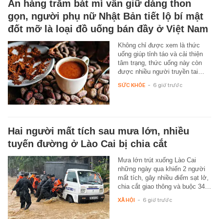
Ăn hàng trăm bát mì vẫn giữ dáng thon
gọn, người phụ nữ Nhật Bản tiết lộ bí mật
đốt mỡ là loại đồ uống bán đầy ở Việt Nam
Không chỉ được xem là thức
uống giúp tỉnh táo và cải thiện
tâm trạng, thức uống này còn
được nhiều người truyền tai…
SỨC KHỎE
-
6 giờ trước
Hai người mất tích sau mưa lớn, nhiều
tuyến đường ở Lào Cai bị chia cắt
Mưa lớn trút xuống Lào Cai
những ngày qua khiến 2 người
mất tích, gây nhiều điểm sạt lở,
chia cắt giao thông và buộc 34…
XÃ HỘI
-
6 giờ trước