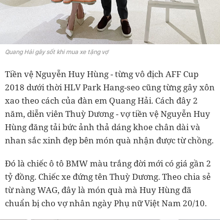
Quang Hải gây sốt khi mua xe tặng vợ
Tiền vệ Nguyễn Huy Hùng - từng vô địch AFF Cup
2018 dưới thời HLV Park Hang-seo cũng từng gây xôn
xao theo cách của đàn em Quang Hải. Cách đây 2
năm, diễn viên Thuỳ Dương - vợ tiền vệ Nguyễn Huy
Hùng đăng tải bức ảnh thả dáng khoe chân dài và
nhan sắc xinh đẹp bên món quà nhận được từ chồng.
Đó là chiếc ô tô BMW màu trắng đời mới có giá gần 2
tỷ đồng. Chiếc xe đứng tên Thuỳ Dương. Theo chia sẻ
từ nàng WAG, đây là món quà mà Huy Hùng đã
chuẩn bị cho vợ nhân ngày Phụ nữ Việt Nam 20/10.