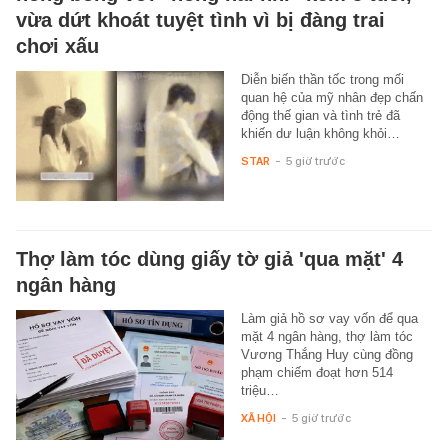
vừa dứt khoát tuyệt tình vì bị đàng trai
chơi xấu
Diễn biến thần tốc trong mối
quan hệ của mỹ nhân đẹp chấn
động thế gian và tình trẻ đã
khiến dư luận không khỏi…
STAR
-
5 giờ trước
Thợ làm tóc dùng giấy tờ giả 'qua mặt' 4
ngân hàng
Làm giả hồ sơ vay vốn để qua
mặt 4 ngân hàng, thợ làm tóc
Vương Thắng Huy cùng đồng
phạm chiếm đoạt hơn 514
triệu…
XÃ HỘI
-
5 giờ trước