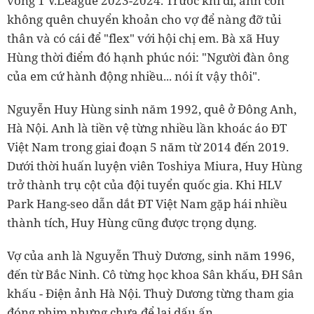
vòng 1 V.League 2023-2024. Trước khi đi, anh còn
không quên chuyển khoản cho vợ để nàng đỡ tủi
thân và có cái để "flex" với hội chị em. Bà xã Huy
Hùng thời điểm đó hạnh phúc nói: "Người đàn ông
của em cứ hành động nhiều... nói ít vậy thôi".
Nguyễn Huy Hùng sinh năm 1992, quê ở Đông Anh,
Hà Nội. Anh là tiền vệ từng nhiều lần khoác áo ĐT
Việt Nam trong giai đoạn 5 năm từ 2014 đến 2019.
Dưới thời huấn luyện viên Toshiya Miura, Huy Hùng
trở thành trụ cột của đội tuyển quốc gia. Khi HLV
Park Hang-seo dẫn dắt ĐT Việt Nam gặp hái nhiều
thành tích, Huy Hùng cũng được trọng dụng.
Vợ của anh là Nguyễn Thuỳ Dương, sinh năm 1996,
đến từ Bắc Ninh. Cô từng học khoa Sân khấu, ĐH Sân
khấu - Điện ảnh Hà Nội. Thuỳ Dương từng tham gia
đóng phim nhưng chưa để lại dấu ấn.