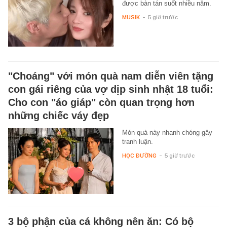
được bàn tán suốt nhiều năm.
MUSIK
-
5 giờ trước
"Choáng" với món quà nam diễn viên tặng
con gái riêng của vợ dịp sinh nhật 18 tuổi:
Cho con "áo giáp" còn quan trọng hơn
những chiếc váy đẹp
Món quà này nhanh chóng gây
tranh luận.
HỌC ĐƯỜNG
-
5 giờ trước
3 bộ phận của cá không nên ăn: Có bộ