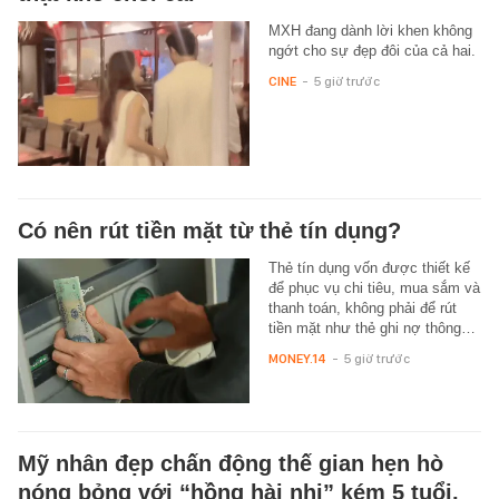
MXH đang dành lời khen không
ngớt cho sự đẹp đôi của cả hai.
CINE
-
5 giờ trước
Có nên rút tiền mặt từ thẻ tín dụng?
Thẻ tín dụng vốn được thiết kế
để phục vụ chi tiêu, mua sắm và
thanh toán, không phải để rút
tiền mặt như thẻ ghi nợ thông…
MONEY.14
-
5 giờ trước
Mỹ nhân đẹp chấn động thế gian hẹn hò
nóng bỏng với “hồng hài nhi” kém 5 tuổi,