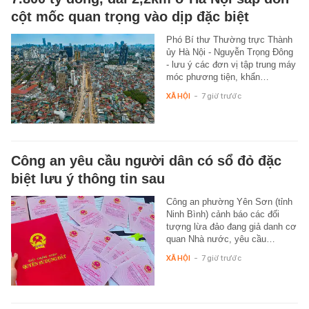
cột mốc quan trọng vào dịp đặc biệt
Phó Bí thư Thường trực Thành
ủy Hà Nội - Nguyễn Trọng Đông
- lưu ý các đơn vị tập trung máy
móc phương tiện, khẩn…
XÃ HỘI
-
7 giờ trước
Công an yêu cầu người dân có sổ đỏ đặc
biệt lưu ý thông tin sau
Công an phường Yên Sơn (tỉnh
Ninh Bình) cảnh báo các đối
tượng lừa đảo đang giả danh cơ
quan Nhà nước, yêu cầu…
XÃ HỘI
-
7 giờ trước