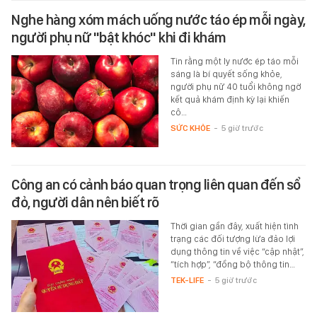
Nghe hàng xóm mách uống nước táo ép mỗi ngày,
người phụ nữ "bật khóc" khi đi khám
Tin rằng một ly nước ép táo mỗi
sáng là bí quyết sống khỏe,
người phụ nữ 40 tuổi không ngờ
kết quả khám định kỳ lại khiến
cô…
SỨC KHỎE
-
5 giờ trước
Công an có cảnh báo quan trọng liên quan đến sổ
đỏ, người dân nên biết rõ
Thời gian gần đây, xuất hiện tình
trạng các đối tượng lừa đảo lợi
dụng thông tin về việc “cập nhật”,
“tích hợp”, “đồng bộ thông tin…
TEK-LIFE
-
5 giờ trước