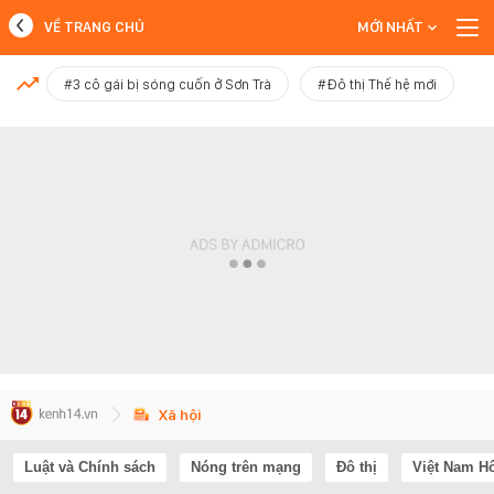
VỀ TRANG CHỦ
MỚI NHẤT
MỚI NHẤT
#3 cô gái bị sóng cuốn ở Sơn Trà
#Đô thị Thế hệ mới
Xem thêm
Xã hội
Luật và Chính sách
Nóng trên mạng
Đô thị
Việt Nam H