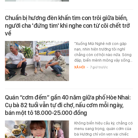
Chuẩn bị hương đèn khấn tìm con trôi giữa biển,
người cha 'đứng tim' khi nghe con từ cõi chết trở
về
"Xuống Mũi Nghê nơi con gặp
nạn, nhìn hiện trường tôi nghĩ
chẳng còn cơ hội nào nữa. Sóng
đập, biển mênh mông vậy sống…
XÃ HỘI
-
7 giờ trước
Quán “cơm đếm” gần 40 năm giữa phố Hòe Nhai:
Cụ bà 82 tuổi vẫn tự đi chợ, nấu cơm mỗi ngày,
bán một tô 18.000-25.000 đồng
Không biển hiệu cầu kỳ, chẳng có
menu sang trọng, quán cơm của
bà Hương chỉ vỏn vẹn vài chiếc