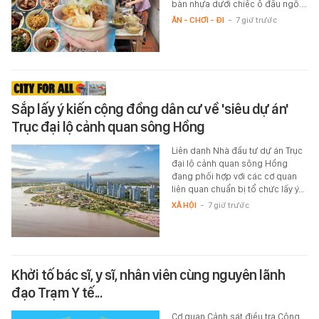
bàn nhựa dưới chiếc ô đầu ngõ.…
ĂN - CHƠI - ĐI
-
7 giờ trước
Sắp lấy ý kiến cộng đồng dân cư về 'siêu dự án'
Trục đại lộ cảnh quan sông Hồng
Liên danh Nhà đầu tư dự án Trục
đại lộ cảnh quan sông Hồng
đang phối hợp với các cơ quan
liên quan chuẩn bị tổ chức lấy ý…
XÃ HỘI
-
7 giờ trước
Khởi tố bác sĩ, y sĩ, nhân viên cùng nguyên lãnh
đạo Trạm Y tế...
Cơ quan Cảnh sát điều tra Công