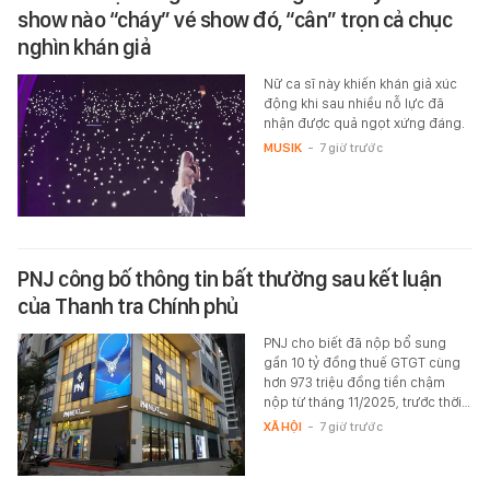
show nào “cháy” vé show đó, “cân” trọn cả chục
nghìn khán giả
Nữ ca sĩ này khiến khán giả xúc
động khi sau nhiều nỗ lực đã
nhận được quả ngọt xứng đáng.
MUSIK
-
7 giờ trước
PNJ công bố thông tin bất thường sau kết luận
của Thanh tra Chính phủ
PNJ cho biết đã nộp bổ sung
gần 10 tỷ đồng thuế GTGT cùng
hơn 973 triệu đồng tiền chậm
nộp từ tháng 11/2025, trước thời…
XÃ HỘI
-
7 giờ trước