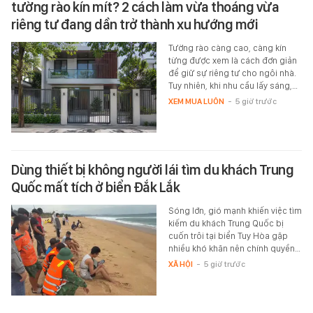
tường rào kín mít? 2 cách làm vừa thoáng vừa
riêng tư đang dần trở thành xu hướng mới
Tường rào càng cao, càng kín
từng được xem là cách đơn giản
để giữ sự riêng tư cho ngôi nhà.
Tuy nhiên, khi nhu cầu lấy sáng,…
XEM MUA LUÔN
-
5 giờ trước
Dùng thiết bị không người lái tìm du khách Trung
Quốc mất tích ở biển Đắk Lắk
Sóng lớn, gió mạnh khiến việc tìm
kiếm du khách Trung Quốc bị
cuốn trôi tại biển Tuy Hòa gặp
nhiều khó khăn nên chính quyền…
XÃ HỘI
-
5 giờ trước