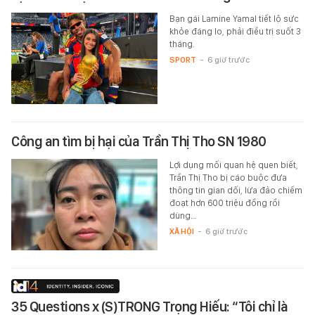
Bạn gái Lamine Yamal tiết lộ sức
khỏe đáng lo, phải điều trị suốt 3
tháng.
SPORT
-
6 giờ trước
Công an tìm bị hại của Trần Thị Tho SN 1980
Lợi dụng mối quan hệ quen biết,
Trần Thị Tho bị cáo buộc đưa
thông tin gian dối, lừa đảo chiếm
đoạt hơn 600 triệu đồng rồi
dùng…
XÃ HỘI
-
6 giờ trước
35 Questions x (S)TRONG Trọng Hiếu: “Tôi chỉ là