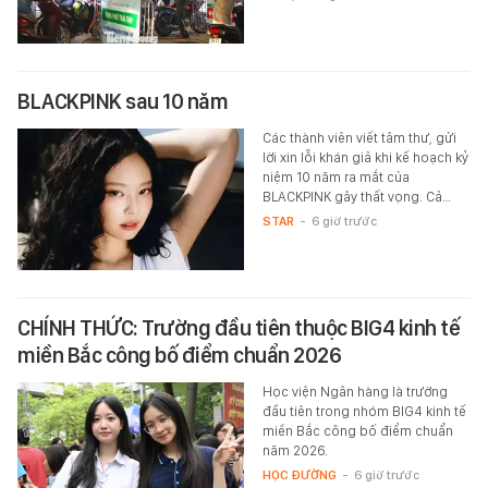
BLACKPINK sau 10 năm
Các thành viên viết tâm thư, gửi
lời xin lỗi khán giả khi kế hoạch kỷ
niệm 10 năm ra mắt của
BLACKPINK gây thất vọng. Cả…
STAR
-
6 giờ trước
CHÍNH THỨC: Trường đầu tiên thuộc BIG4 kinh tế
miền Bắc công bố điểm chuẩn 2026
Học viện Ngân hàng là trường
đầu tiên trong nhóm BIG4 kinh tế
miền Bắc công bố điểm chuẩn
năm 2026.
HỌC ĐƯỜNG
-
6 giờ trước