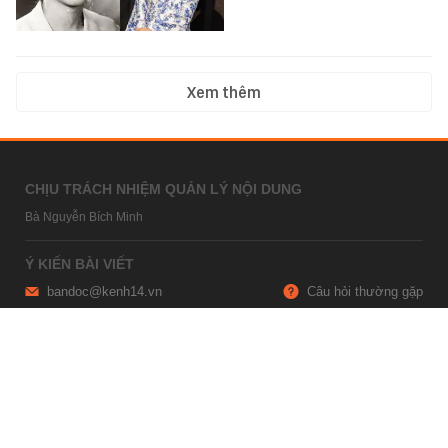
Xem thêm
CHỊU TRÁCH NHIỆM QUẢN LÝ NỘI DUNG
Bà Nguyễn Bích Minh
Ý KIẾN BÀI VIẾT
bandoc@kenh14.vn
Câu hỏi thường gặp
HỢP TÁC NỘI DUNG
marketing@kenh14.vn
024 7309 5555
HỖ TRỢ QUẢNG CÁO