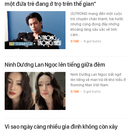
một đứa trẻ đang ở trọ trên thế gian”
(S)TRONG mang đến một cuộc
trò chuyện chân thành, hài hước
nhưng cũng đong đầy những
khoảng lặng sâu sắc về tình
cảm…
STAR
-
6 giờ trước
Ninh Dương Lan Ngọc lên tiếng giữa đêm
Ninh Dương Lan Ngọc bất ngờ
lên tiếng về màn trả lời khó hiểu ở
Running Man Việt Nam.
STAR
-
5 giờ trước
Vì sao ngày càng nhiều gia đình không còn xây