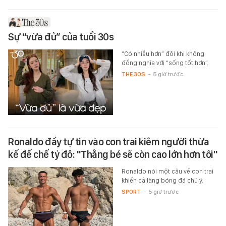
Sự “vừa đủ” của tuổi 30s
“Có nhiều hơn” đôi khi không
đồng nghĩa với “sống tốt hơn”.
THE 30S
-
5 giờ trước
Ronaldo đầy tự tin vào con trai kiêm người thừa
kế đế chế tỷ đô: "Thằng bé sẽ còn cao lớn hơn tôi"
Ronaldo nói một câu về con trai
khiến cả làng bóng đá chú ý.
SPORT
-
5 giờ trước