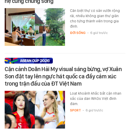
hệ cùng chung sống
Căn biệt thự có sân vườn rộng
rãi, nhiều không gian thư giãn
cho từng thành viên trong gia
đình.
ĐỜI SỐNG
-
6 giờ trước
Cận cảnh Doãn Hải My visual sáng bừng, vợ Xuân
Son đặt tay lên ngực hát quốc ca đầy cảm xúc
trong trận đấu của ĐT Việt Nam
Loạt khoảnh khắc bắt cận nhan
sắc của dàn WAGs Việt đình
đám.
SPORT
-
6 giờ trước