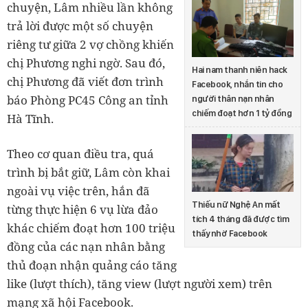
chuyện, Lâm nhiều lần không
trả lời được một số chuyện
riêng tư giữa 2 vợ chồng khiến
chị Phương nghi ngờ. Sau đó,
Hai nam thanh niên hack
chị Phương đã viết đơn trình
Facebook, nhắn tin cho
báo Phòng PC45 Công an tỉnh
người thân nạn nhân
chiếm đoạt hơn 1 tỷ đồng
Hà Tĩnh.
Theo cơ quan điều tra, quá
trình bị bắt giữ, Lâm còn khai
ngoài vụ việc trên, hắn đã
Thiếu nữ Nghệ An mất
từng thực hiện 6 vụ lừa đảo
tích 4 tháng đã được tìm
khác chiếm đoạt hơn 100 triệu
thấy nhờ Facebook
đồng của các nạn nhân bằng
thủ đoạn nhận quảng cáo tăng
like (lượt thích), tăng view (lượt người xem) trên
mạng xã hội Facebook.