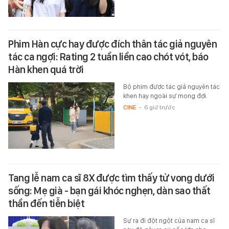
Phim Hàn cực hay được đích thân tác giả nguyên
tác ca ngợi: Rating 2 tuần liền cao chót vót, báo
Hàn khen quá trời
Bộ phim được tác giả nguyên tác
khen hay ngoài sự mong đợi.
CINE
-
6 giờ trước
Tang lễ nam ca sĩ 8X được tìm thấy tử vong dưới
sống: Mẹ già - bạn gái khóc nghẹn, dàn sao thất
thần đến tiễn biệt
Sự ra đi đột ngột của nam ca sĩ