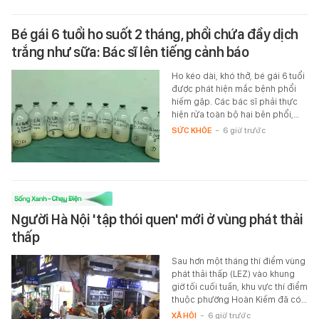
Bé gái 6 tuổi ho suốt 2 tháng, phổi chứa đầy dịch
trắng như sữa: Bác sĩ lên tiếng cảnh báo
Ho kéo dài, khó thở, bé gái 6 tuổi
được phát hiện mắc bệnh phổi
hiếm gặp. Các bác sĩ phải thực
hiện rửa toàn bộ hai bên phổi,…
SỨC KHỎE
-
6 giờ trước
Người Hà Nội 'tập thói quen' mới ở vùng phát thải
thấp
Sau hơn một tháng thí điểm vùng
phát thải thấp (LEZ) vào khung
giờ tối cuối tuần, khu vực thí điểm
thuộc phường Hoàn Kiếm đã có…
XÃ HỘI
-
6 giờ trước