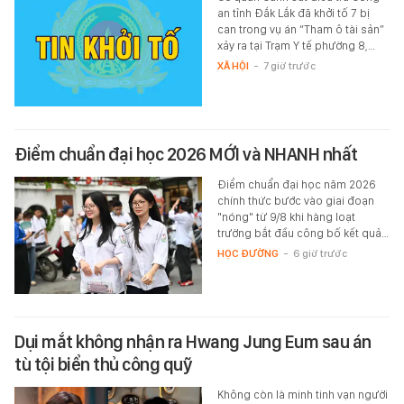
an tỉnh Đắk Lắk đã khởi tố 7 bị
can trong vụ án “Tham ô tài sản”
xảy ra tại Trạm Y tế phường 8,…
XÃ HỘI
-
7 giờ trước
Điểm chuẩn đại học 2026 MỚI và NHANH nhất
Điểm chuẩn đại học năm 2026
chính thức bước vào giai đoạn
"nóng" từ 9/8 khi hàng loạt
trường bắt đầu công bố kết quả…
HỌC ĐƯỜNG
-
6 giờ trước
Dụi mắt không nhận ra Hwang Jung Eum sau án
tù tội biển thủ công quỹ
Không còn là minh tinh vạn người