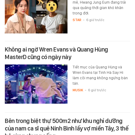
mê, Hwang Jung Eum đang trải
qua quãng thời gian khó khăn
trong đời.
STAR
-
6 giờ trước
Không ai ngờ Wren Evans và Quang Hùng
MasterD cũng có ngày này
Tiết mục của Quang Hùng và
Wren Evans tại Tinh Hà Say Hi
làm cõi mạng không ngừng bàn
tán.
MUSIK
-
6 giờ trước
Bên trong biệt thự 500m2 như khu nghỉ dưỡng
của nam ca sĩ quê Ninh Bình lấy vợ miền Tây, 3 thế