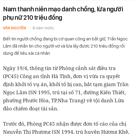
Nam thanh niên mạo danh chồng, lừa người
phụ nữ 210 triệu đồng
VĂN NGUYỄN
8 năm trước
Biết tin người chồng đang bị cơ quan công an bắt giữ, Trần Ngọc
Lâm đã nhắn tin cho người vợ và lừa lấy được 210 triệu đồng rồi
dùng để tiêu xài cá nhân.
Ngày 19/4, thông tin từ Phòng cảnh sát điều tra
(PC45) Công an tỉnh Hà Tĩnh, đơn vị vừa ra quyết
định khởi tố vụ án, khởi tố bị can, bắt tạm giam Trần
Ngọc Lâm (SN 1995, trú tại số 71, đường Kiến Thiết,
phường Phước Hòa, TP.Nha Trang) về tội danh Lừa
đảo chiếm đoạt tài sản.
Trước đó, Phòng PC45 nhận được đơn tố cáo của chị
Nguyễn Thị Phương (SN 1994, trú huyện Hương Khê,