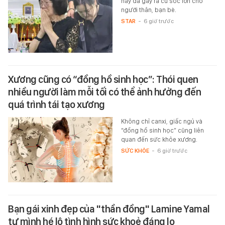
này đã gây ra cú sốc lớn cho
người thân, bạn bè.
STAR
-
6 giờ trước
Xương cũng có “đồng hồ sinh học”: Thói quen
nhiều người làm mỗi tối có thể ảnh hưởng đến
quá trình tái tạo xương
Không chỉ canxi, giấc ngủ và
“đồng hồ sinh học” cũng liên
quan đến sức khỏe xương.
SỨC KHỎE
-
6 giờ trước
Bạn gái xinh đẹp của "thần đồng" Lamine Yamal
tự mình hé lộ tình hình sức khoẻ đáng lo