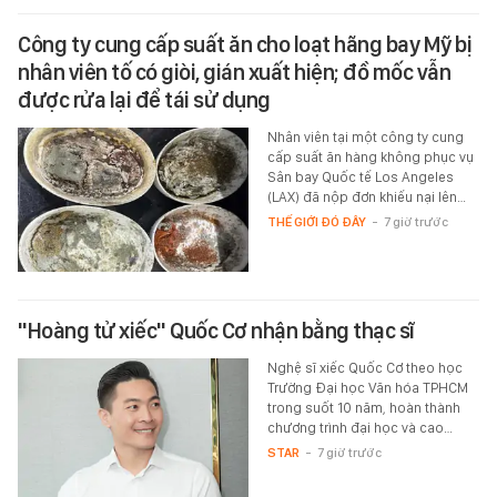
Công ty cung cấp suất ăn cho loạt hãng bay Mỹ bị
nhân viên tố có giòi, gián xuất hiện; đồ mốc vẫn
được rửa lại để tái sử dụng
Nhân viên tại một công ty cung
cấp suất ăn hàng không phục vụ
Sân bay Quốc tế Los Angeles
(LAX) đã nộp đơn khiếu nại lên…
THẾ GIỚI ĐÓ ĐÂY
-
7 giờ trước
"Hoàng tử xiếc" Quốc Cơ nhận bằng thạc sĩ
Nghệ sĩ xiếc Quốc Cơ theo học
Trường Đại học Văn hóa TPHCM
trong suốt 10 năm, hoàn thành
chương trình đại học và cao…
STAR
-
7 giờ trước