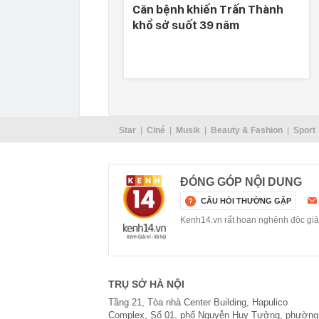
Căn bệnh khiến Trấn Thành
khổ sở suốt 39 năm
Star
Ciné
Musik
Beauty & Fashion
Sport
ĐÓNG GÓP NỘI DUNG
CÂU HỎI THƯỜNG GẶP
Kenh14.vn rất hoan nghênh độc giả g
TRỤ SỞ HÀ NỘI
Tầng 21, Tòa nhà Center Building, Hapulico
Complex, Số 01, phố Nguyễn Huy Tưởng, phường