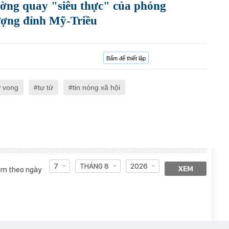
ờng quay "siêu thực" của phóng
hượng đỉnh Mỹ-Triều
Bấm để thiết lập
ử vong
tự tử
tin nóng xã hội
7
THÁNG 8
2026
XEM
m theo ngày