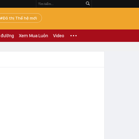
Đô thị Thế hệ mới
 đường
Xem Mua Luôn
Video