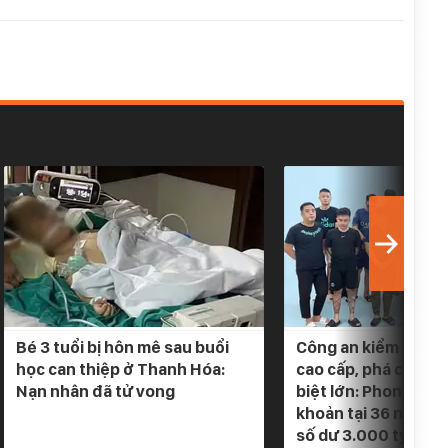
Bé 3 tuổi bị hôn mê sau buổi
Công an kiểm tra 5 
học can thiệp ở Thanh Hóa:
cao cấp, phá chuyê
Nạn nhân đã tử vong
biệt lớn: Phong tỏa
khoản tại 36 ngân h
số dư 3.000 tỷ