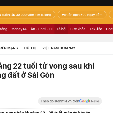
ụ buôn lậu 30.000 viên kim cương
chiến dịch 500 ngày đêm
 sống
Money.14
Ăn - Chơi - Đi
Xã hội
Sức khỏe
Tek-life
Học
RÊN MẠNG
ĐÔ THỊ
VIỆT NAM HÔM NAY
ng 22 tuổi tử vong sau khi
g đất ở Sài Gòn
Theo dõi Kenh14.vn trên
g, nạn nhân khoảng 22 - 25 tuổi, mặc áo khoác