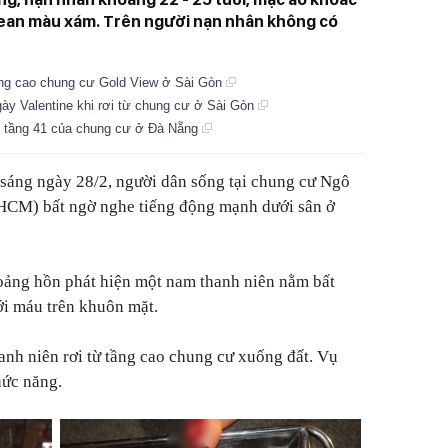
 jean màu xám. Trên người nạn nhân không có
 tầng cao chung cư Gold View ở Sài Gòn
gày Valentine khi rơi từ chung cư ở Sài Gòn
từ tầng 41 của chung cư ở Đà Nẵng
sáng ngày 28/2, người dân sống tại chung cư Ngô
 HCM) bất ngờ nghe tiếng động mạnh dưới sân ở
oảng hồn phát hiện một nam thanh niên nằm bất
ới máu trên khuôn mặt.
anh niên rơi từ tầng cao chung cư xuống đất. Vụ
hức năng.