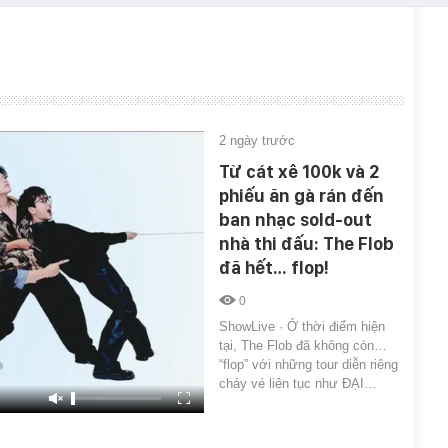
2 ngày trước
Từ cát xê 100k và 2
phiếu ăn gà rán đến
ban nhạc sold-out
nhà thi đấu: The Flob
đã hết… flop!
0
ShowLive · Ở thời điểm hiện
tại, The Flob đã không còn…
“flop” với những tour diễn riêng
cháy vé liên tục như ĐẠI…