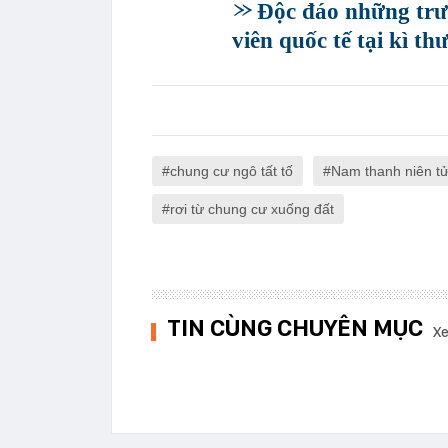
Độc đáo những trư
viên quốc tế tại kì t
chung cư ngô tất tố
Nam thanh niên t
rơi từ chung cư xuống đất
TIN CÙNG CHUYÊN MỤC
Xe