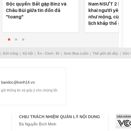
Độc quyền: Bắt gặp Binz và
Nam NSƯT 2 lần đò
Châu Bùi giữa tin đồn đã
khai người yêu SN 
"toang"
như mộng, cùng nh
lịch khắp thế gian
Đời sống
Xã hội
Ăn - Chơi - Đi
Xem Mua Luôn
Thế giới đó đây
Sức 
bandoc@kenh14.vn
ửi thông tin và góp ý cho chúng tôi.
CHỊU TRÁCH NHIỆM QUẢN LÝ NỘI DUNG
Bà Nguyễn Bích Minh