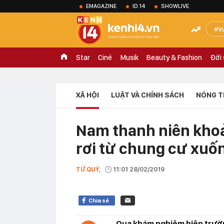
EMAGAZINE
ID.14
SHOWLIVE
V
Star
Ciné
Musik
Beauty & Fashion
Đời
XÃ HỘI
LUẬT VÀ CHÍNH SÁCH
NÓNG T
Nam thanh niên khoả
rơi từ chung cư xuốn
TỨ QUÝ,
11:01 28/02/2019
Chia sẻ
Qua khám nghiệm hiện trườn