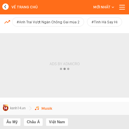
VỀ TRANG CHỦ
MỚI NHẤT
MỚI NHẤT
#Anh Trai Vượt Ngàn Chông Gai mùa 2
#Tinh Hà Say Hi
Xem thêm
Musik
Âu Mỹ
Châu Á
Việt Nam