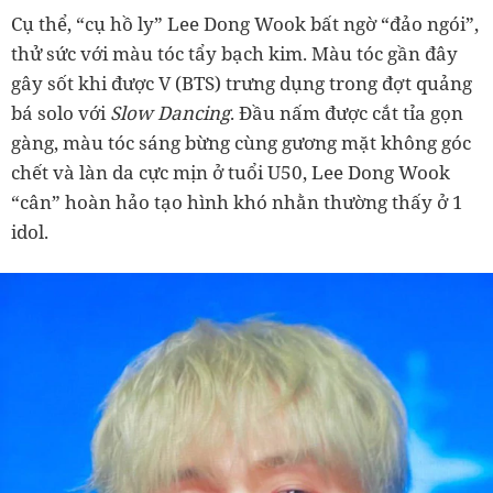
Cụ thể, “cụ hồ ly” Lee Dong Wook bất ngờ “đảo ngói”,
thử sức với màu tóc tẩy bạch kim. Màu tóc gần đây
gây sốt khi được V (BTS) trưng dụng trong đợt quảng
bá solo với
Slow Dancing
. Đầu nấm được cắt tỉa gọn
gàng, màu tóc sáng bừng cùng gương mặt không góc
chết và làn da cực mịn ở tuổi U50, Lee Dong Wook
“cân” hoàn hảo tạo hình khó nhằn thường thấy ở 1
idol.