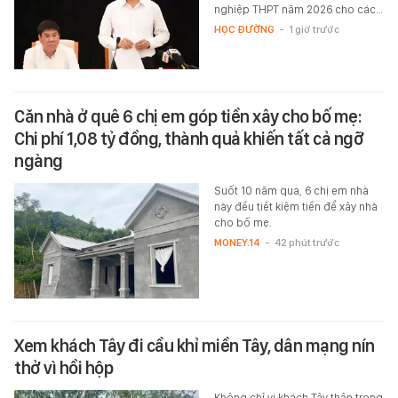
nghiệp THPT năm 2026 cho các…
HỌC ĐƯỜNG
-
1 giờ trước
Căn nhà ở quê 6 chị em góp tiền xây cho bố mẹ:
Chi phí 1,08 tỷ đồng, thành quả khiến tất cả ngỡ
ngàng
Suốt 10 năm qua, 6 chị em nhà
này đều tiết kiệm tiền để xây nhà
cho bố mẹ.
MONEY.14
-
42 phút trước
Xem khách Tây đi cầu khỉ miền Tây, dân mạng nín
thở vì hồi hộp
Không chỉ vị khách Tây thận trọng