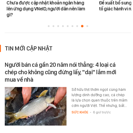
Chưa được cập nhật khoản ngân hàng
Đề xuất bổ sung 
lên ứng dụng VNeID, người dân nên làm
tố giác hành vi rử
gì?
TIN MỚI CẬP NHẬT
Người bán cá gần 20 năm nói thẳng: 4 loại cá
chép cho không cũng đừng lấy, "dại" lắm mới
mua về nhà
Sở hữu thịt thơm ngọt cùng hàm
lượng dinh dưỡng cao, cá chép
là lựa chọn quen thuộc trên mâm
cơm người Việt. Thế nhưng, bất…
SỨC KHỎE
-
6 giờ trước