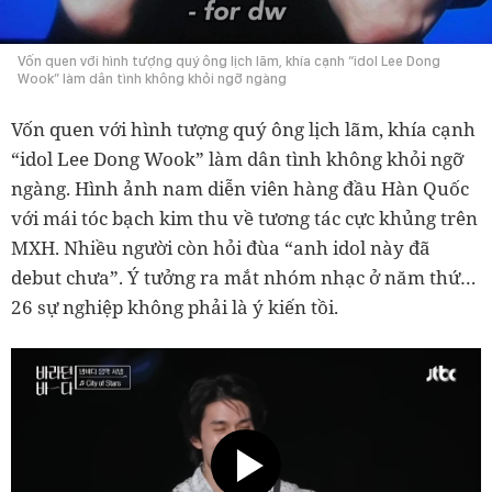
Vốn quen với hình tượng quý ông lịch lãm, khía cạnh “idol Lee Dong
Wook” làm dân tình không khỏi ngỡ ngàng
Vốn quen với hình tượng quý ông lịch lãm, khía cạnh
“idol Lee Dong Wook” làm dân tình không khỏi ngỡ
ngàng. Hình ảnh nam diễn viên hàng đầu Hàn Quốc
với mái tóc bạch kim thu về tương tác cực khủng trên
MXH. Nhiều người còn hỏi đùa “anh idol này đã
debut chưa”. Ý tưởng ra mắt nhóm nhạc ở năm thứ…
26 sự nghiệp không phải là ý kiến tồi.