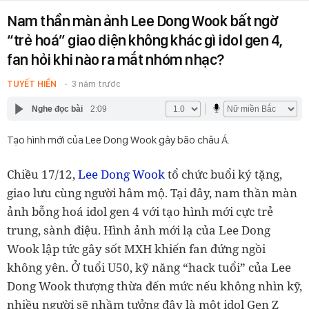
Nam thần màn ảnh Lee Dong Wook bất ngờ
“trẻ hoá” giao diện không khác gì idol gen 4,
fan hỏi khi nào ra mắt nhóm nhạc?
TUYẾT HIỀN
3 năm trước
Nghe đọc bài
2:09
Tạo hình mới của Lee Dong Wook gây bão châu Á.
Chiều 17/12,
Lee Dong Wook
tổ chức buổi ký tặng,
giao lưu cùng người hâm mộ. Tại đây, nam thần màn
ảnh bỗng hoá idol gen 4 với tạo hình mới cực trẻ
trung, sành điệu. Hình ảnh mới lạ của Lee Dong
Wook lập tức gây sốt MXH khiến fan đứng ngồi
không yên. Ở tuổi U50, kỹ năng “hack tuổi” của Lee
Dong Wook thượng thừa đến mức nếu không nhìn kỹ,
nhiều người sẽ nhầm tưởng đây là một idol Gen Z