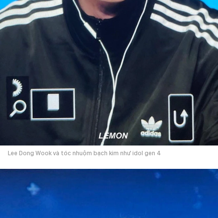
Lee Dong Wook và tóc nhuộm bạch kim như idol gen 4