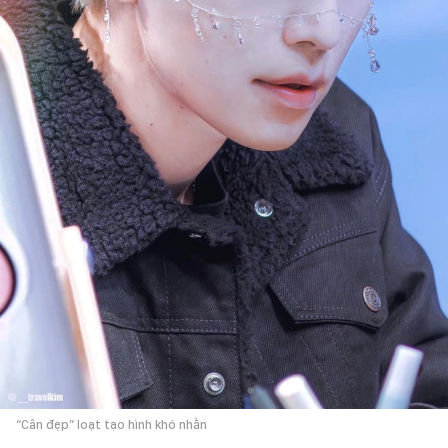
“Cân đẹp” loạt tạo hình khó nhằn