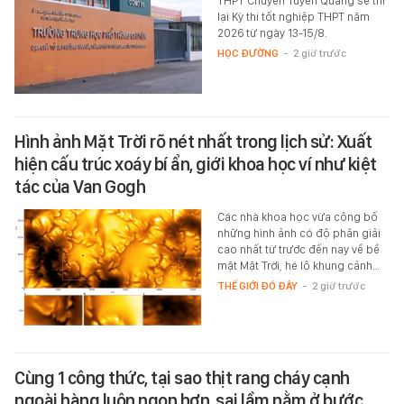
THPT Chuyên Tuyên Quang sẽ thi
lại Kỳ thi tốt nghiệp THPT năm
2026 từ ngày 13-15/8.
HỌC ĐƯỜNG
-
2 giờ trước
Hình ảnh Mặt Trời rõ nét nhất trong lịch sử: Xuất
hiện cấu trúc xoáy bí ẩn, giới khoa học ví như kiệt
tác của Van Gogh
Các nhà khoa học vừa công bố
những hình ảnh có độ phân giải
cao nhất từ trước đến nay về bề
mặt Mặt Trời, hé lộ khung cảnh…
THẾ GIỚI ĐÓ ĐÂY
-
2 giờ trước
Cùng 1 công thức, tại sao thịt rang cháy cạnh
ngoài hàng luôn ngon hơn, sai lầm nằm ở bước