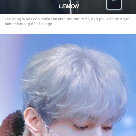
Lee Dong Wook còn chiều fan như idol thứ thiệt, đeo phụ kiện do người
hâm mộ mang đến fansign