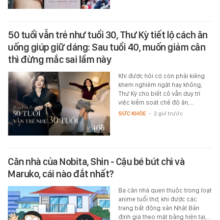
50 tuổi vẫn trẻ như tuổi 30, Thư Kỳ tiết lộ cách ăn
uống giúp giữ dáng: Sau tuổi 40, muốn giảm cân
thì đừng mắc sai lầm này
Khi được hỏi có còn phải kiêng
khem nghiêm ngặt hay không,
Thư Kỳ cho biết cô vẫn duy trì
việc kiểm soát chế độ ăn,…
SỨC KHỎE
-
2 giờ trước
Căn nhà của Nobita, Shin - Cậu bé bút chì và
Maruko, cái nào đắt nhất?
Ba căn nhà quen thuộc trong loạt
anime tuổi thơ, khi được các
trang bất động sản Nhật Bản
định giá theo mặt bằng hiện tại,…