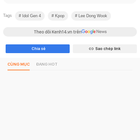
Tags
Idol Gen 4
Kpop
Lee Dong Wook
Theo dõi Kenh14.vn trên
Chia sẻ
Sao chép link
CÙNG MỤC
ĐANG HOT