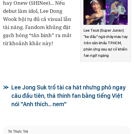
hay Onew (SHINee)... Nếu
debut làm idol, Lee Dong
Wook hội tụ đủ cả visual lẫn
tài năng. Fandom khủng đặt
Lee Teuk (Super Junior)
gạch hóng “tân binh” ra mắt
"ke đầu" ngã chảy máu tay
từ khoảnh khắc này!
trên sân khấu TP.HCM,
phản ứng sau sự cố khiến
fan ngỡ ngàng
Lee Jong Suk trổ tài ca hát nhưng phô ngay
câu đầu tiên, thả thính fan bằng tiếng Việt
nói "Anh thích... nem"
Trí Thức Trẻ