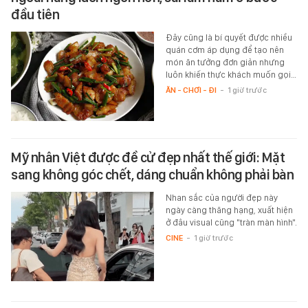
đầu tiên
Đây cũng là bí quyết được nhiều
quán cơm áp dụng để tạo nên
món ăn tưởng đơn giản nhưng
luôn khiến thực khách muốn gọi…
ĂN - CHƠI - ĐI
-
1 giờ trước
Mỹ nhân Việt được đề cử đẹp nhất thế giới: Mặt
sang không góc chết, dáng chuẩn không phải bàn
Nhan sắc của người đẹp này
ngày càng thăng hạng, xuất hiện
ở đâu visual cũng "tràn màn hình".
CINE
-
1 giờ trước