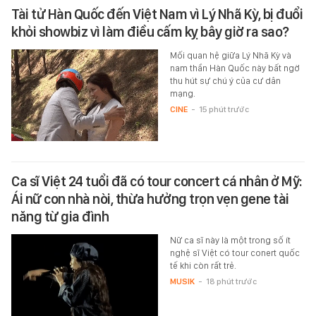
Tài tử Hàn Quốc đến Việt Nam vì Lý Nhã Kỳ, bị đuổi
khỏi showbiz vì làm điều cấm kỵ bây giờ ra sao?
Mối quan hệ giữa Lý Nhã Kỳ và
nam thần Hàn Quốc này bất ngờ
thu hút sự chú ý của cư dân
mạng.
CINE
-
15 phút trước
Ca sĩ Việt 24 tuổi đã có tour concert cá nhân ở Mỹ:
Ái nữ con nhà nòi, thừa hưởng trọn vẹn gene tài
năng từ gia đình
Nữ ca sĩ này là một trong số ít
nghệ sĩ Việt có tour conert quốc
tế khi còn rất trẻ.
MUSIK
-
18 phút trước