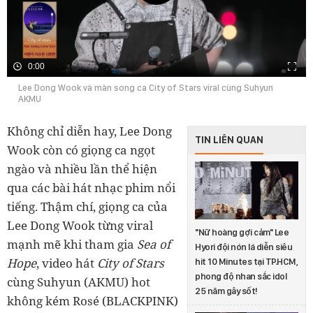
0:00
Lee Dong Wook và màn song ca City of Stars viral cùng Suhyun
AKMU
Không chỉ diễn hay, Lee Dong
TIN LIÊN QUAN
Wook còn có giọng ca ngọt
ngào và nhiều lần thể hiện
qua các bài hát nhạc phim nổi
tiếng. Thậm chí, giọng ca của
Lee Dong Wook từng viral
"Nữ hoàng gợi cảm" Lee
mạnh mẽ khi tham gia
Sea of
Hyori đội nón lá diễn siêu
Hope
, video hát
City of Stars
hit 10 Minutes tại TP.HCM,
phong độ nhan sắc idol
cùng Suhyun (AKMU) hot
25 năm gây sốt!
không kém Rosé (BLACKPINK)