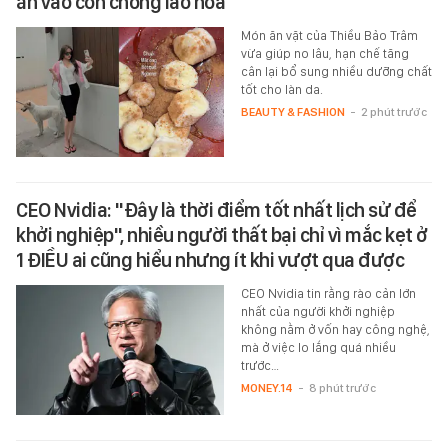
ăn vào còn chống lão hóa
Món ăn vặt của Thiều Bảo Trâm
vừa giúp no lâu, hạn chế tăng
cân lại bổ sung nhiều dưỡng chất
tốt cho làn da.
BEAUTY & FASHION
-
2 phút trước
CEO Nvidia: "Đây là thời điểm tốt nhất lịch sử để
khởi nghiệp", nhiều người thất bại chỉ vì mắc kẹt ở
1 ĐIỀU ai cũng hiểu nhưng ít khi vượt qua được
CEO Nvidia tin rằng rào cản lớn
nhất của người khởi nghiệp
không nằm ở vốn hay công nghệ,
mà ở việc lo lắng quá nhiều
trước…
MONEY.14
-
8 phút trước