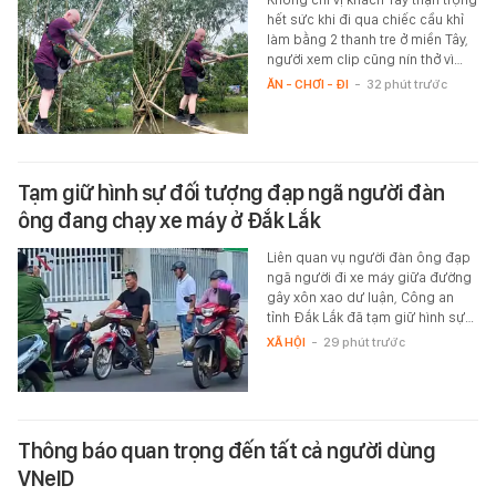
hết sức khi đi qua chiếc cầu khỉ
làm bằng 2 thanh tre ở miền Tây,
người xem clip cũng nín thở vì…
ĂN - CHƠI - ĐI
-
32 phút trước
Tạm giữ hình sự đối tượng đạp ngã người đàn
ông đang chạy xe máy ở Đắk Lắk
Liên quan vụ người đàn ông đạp
ngã người đi xe máy giữa đường
gây xôn xao dư luận, Công an
tỉnh Đắk Lắk đã tạm giữ hình sự…
XÃ HỘI
-
29 phút trước
Thông báo quan trọng đến tất cả người dùng
VNeID