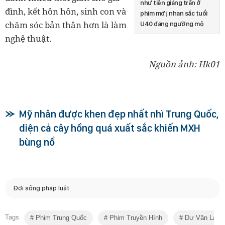
như tiên giáng trần ở
đình, kết hôn hôn, sinh con và
phim mới, nhan sắc tuổi
chăm sóc bản thân hơn là làm
U40 đáng ngưỡng mộ
nghệ thuật.
Nguồn ảnh: Hk01
Mỹ nhân được khen đẹp nhất nhì Trung Quốc,
diện cả cây hồng quá xuất sắc khiến MXH
bùng nổ
Đời sống pháp luật
Tags
Phim Trung Quốc
Phim Truyền Hình
Dư Văn Lạc