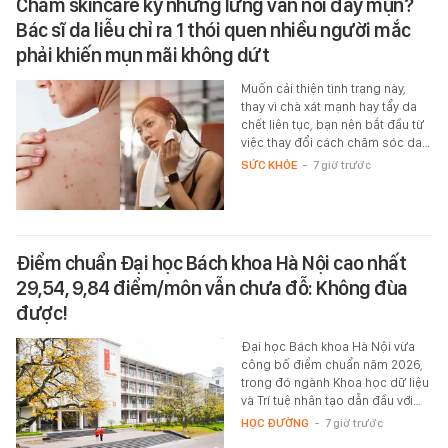
Chăm skincare kỹ nhưng lưng vẫn nổi đầy mụn?
Bác sĩ da liễu chỉ ra 1 thói quen nhiều người mắc
phải khiến mụn mãi không dứt
Muốn cải thiện tình trạng này,
thay vì chà xát mạnh hay tẩy da
chết liên tục, bạn nên bắt đầu từ
việc thay đổi cách chăm sóc da…
SỨC KHỎE
-
7 giờ trước
Điểm chuẩn Đại học Bách khoa Hà Nội cao nhất
29,54, 9,84 điểm/môn vẫn chưa đỗ: Không đùa
được!
Đại học Bách khoa Hà Nội vừa
công bố điểm chuẩn năm 2026,
trong đó ngành Khoa học dữ liệu
và Trí tuệ nhân tạo dẫn đầu với…
HỌC ĐƯỜNG
-
7 giờ trước