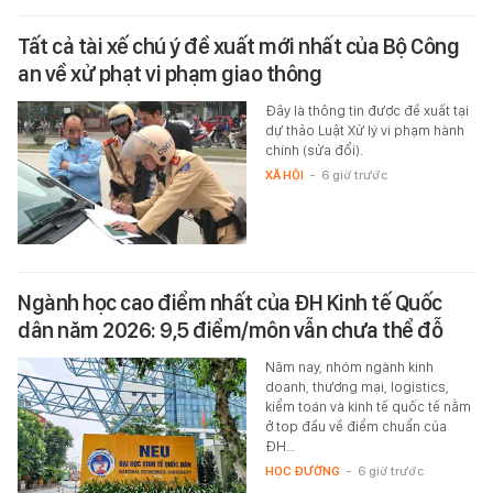
Tất cả tài xế chú ý đề xuất mới nhất của Bộ Công
an về xử phạt vi phạm giao thông
Đây là thông tin được đề xuất tại
dự thảo Luật Xử lý vi phạm hành
chính (sửa đổi).
XÃ HỘI
-
6 giờ trước
Ngành học cao điểm nhất của ĐH Kinh tế Quốc
dân năm 2026: 9,5 điểm/môn vẫn chưa thể đỗ
Năm nay, nhóm ngành kinh
doanh, thương mại, logistics,
kiểm toán và kinh tế quốc tế nằm
ở top đầu về điểm chuẩn của
ĐH…
HỌC ĐƯỜNG
-
6 giờ trước