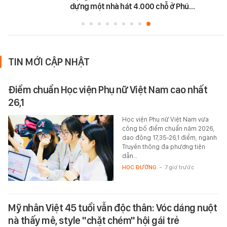
dựng một nhà hát 4.000 chỗ ở Phú…
TIN MỚI CẬP NHẬT
Điểm chuẩn Học viện Phụ nữ Việt Nam cao nhất
26,1
Học viện Phụ nữ Việt Nam vừa
công bố điểm chuẩn năm 2026,
dao động 17,35-26,1 điểm, ngành
Truyền thông đa phương tiện
dẫn…
HỌC ĐƯỜNG
-
7 giờ trước
Mỹ nhân Việt 45 tuổi vẫn độc thân: Vóc dáng nuột
nà thấy mê, style "chặt chém" hội gái trẻ