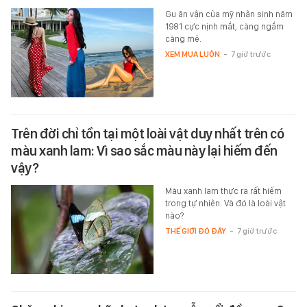
Gu ăn vận của mỹ nhân sinh năm
1981 cực nịnh mắt, càng ngắm
càng mê.
XEM MUA LUÔN
-
7 giờ trước
Trên đời chỉ tồn tại một loài vật duy nhất trên có
màu xanh lam: Vì sao sắc màu này lại hiếm đến
vậy?
Màu xanh lam thực ra rất hiếm
trong tự nhiên. Và đó là loài vật
nào?
THẾ GIỚI ĐÓ ĐÂY
-
7 giờ trước