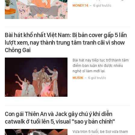
MONEY.14
-
6 giờ trước
Bài hát khổ nhất Việt Nam: Bị bản cover gấp 5 lần
lượt xem, nay thành trung tâm tranh cãi vì show
Chông Gai
Bài hát này tiếp tục trở thành tâm
điểm bàn luận khi được nhiều
nghệ sĩ làm mới lại.
MUSIK
-
6 giờ trước
Con gái Thiên An và Jack gây chú ý khi diễn
catwalk ở tuổi lên 5, visual "sao y bản chính"
Vừa tròn 5 tuổi, bé Sol vừa tham