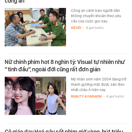
công an
Công an cảnh báo người dân
không chuyển khoản theo yêu
cầu của cuộc gọi sau.
XÃ HỘI
-
6 giờ trước
Nữ chính phim hot 8 nghìn tỷ: Visual tự nhiên như
"tình đầu", ngoài đời cũng rất đơn giản
Mỹ nhân sinh năm 2004 đang trở
thành gương mặt được săn đón
nhất châu Á hiện nay.
BEAUTY & FASHION
-
6 giờ trước
Cô giáo dạy Hoá gây sốt phim giờ vàng, hút triệu