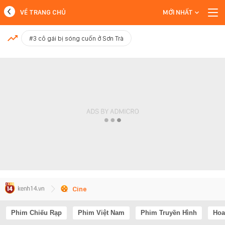
VỀ TRANG CHỦ
MỚI NHẤT
MỚI NHẤT
#3 cô gái bị sóng cuốn ở Sơn Trà
Xem thêm
Cine
Phim Chiếu Rạp
Phim Việt Nam
Phim Truyền Hình
Hoa