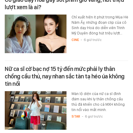
lượt xem là ai?
Chỉ xuất hiện ít phút trong Mùa Hè
Năm Ấy, những đoạn clip của cô
Sinh dạy Hoá do diễn viên Trình
Mỹ Duyên đóng hút triệu lượt…
CINE
-
6 giờ trước
Nữ ca sĩ cờ bạc nợ 15 tỷ đến mức phải ly thân
chồng cầu thủ, nay nhan sắc tàn tạ héo úa không
tin nổi
Màn lộ diện của nữ ca sĩ đình
đám sau khi ly thân chồng cầu
thủ đã khiến cho cả MXH không
tin nổi vào mắt mình.
STAR
-
6 giờ trước