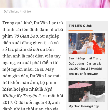
Dư Văn Lạc thời trẻ
Trong quá khứ, Dư Văn Lạc trở
TIN LIÊN QUAN
thành cái tên đình đám nhờ bộ
phim
Vô Gian Đạo.
Sự nghiệp
diễn xuất đáng ghen tị, có vô
số tác phẩm để đời dù bản
thân anh là một diễn viên tay
Sao nhí đẹp nhất Trung
ngang, có xuất phát điểm từ
Quốc bùng nổ nhan sắc
một người mẫu, ca sĩ. Mấy
sau 20 năm, vì 8 tỷ mà bị
khai trừ khỏi showbiz
năm gần đây, Dư Văn Lạc mất
hút khỏi màn ảnh, bộ phim
hiếm hoi gần nhất là
Ngộ
Không Kỳ Truyện 2
, ra mắt hồi
2017. Ở độ tuổi ngoài 40, anh
Mỹ nhân Hoa ngữ đẹp
dành nhiều thời gian cho gia