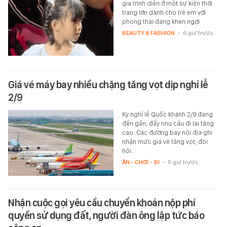
gia trình diễn ở một sự kiện thời
trang lớn dành cho trẻ em với
phong thái đáng khen ngợi.
BEAUTY & FASHION
-
6 giờ trước
Giá vé máy bay nhiều chặng tăng vọt dịp nghỉ lễ
2/9
Kỳ nghỉ lễ Quốc khánh 2/9 đang
đến gần, đẩy nhu cầu đi lại tăng
cao. Các đường bay nội địa ghi
nhận mức giá vé tăng vọt, đòi
hỏi…
ĂN - CHƠI - ĐI
-
6 giờ trước
Nhận cuộc gọi yêu cầu chuyển khoản nộp phí
quyền sử dụng đất, người đàn ông lập tức báo