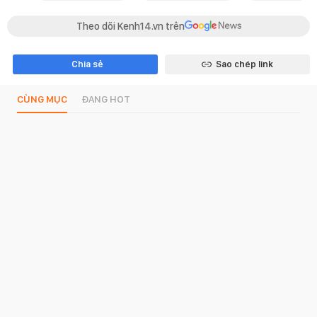
Theo dõi Kenh14.vn trên
Chia sẻ
Sao chép link
CÙNG MỤC
ĐANG HOT