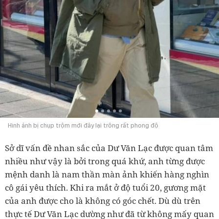
Hình ảnh bị chụp trộm mới đây lại trông rất phong độ
Sở dĩ vấn đề nhan sắc của Dư Văn Lạc được quan tâm
nhiều như vậy là bởi trong quá khứ, anh từng được
mệnh danh là nam thần màn ảnh khiến hàng nghìn
cô gái yêu thích. Khi ra mắt ở độ tuổi 20, gương mặt
của anh được cho là không có góc chết. Dù dù trên
thực tế Dư Văn Lạc dường như đã từ không mấy quan