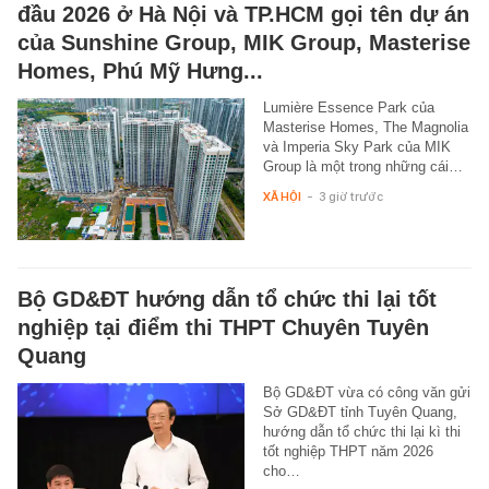
đầu 2026 ở Hà Nội và TP.HCM gọi tên dự án
của Sunshine Group, MIK Group, Masterise
Homes, Phú Mỹ Hưng...
Lumière Essence Park của
Masterise Homes, The Magnolia
và Imperia Sky Park của MIK
Group là một trong những cái…
XÃ HỘI
-
3 giờ trước
Bộ GD&ĐT hướng dẫn tổ chức thi lại tốt
nghiệp tại điểm thi THPT Chuyên Tuyên
Quang
Bộ GD&ĐT vừa có công văn gửi
Sở GD&ĐT tỉnh Tuyên Quang,
hướng dẫn tổ chức thi lại kì thi
tốt nghiệp THPT năm 2026
cho…