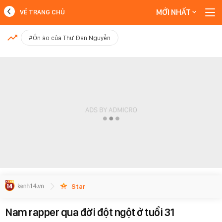
MỚI NHẤT
VỀ TRANG CHỦ
MỚI NHẤT
#Ồn ào của Thư Đan Nguyễn
Xem thêm
Star
Nam rapper qua đời đột ngột ở tuổi 31