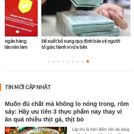
ản ngân hàng
Đề xuất bổ sung quy định bảo vệ người
i dân nên làm
tố giác hành vi rửa tiền
TIN MỚI CẬP NHẬT
Muốn đủ chất mà không lo nóng trong, rôm
sảy: Hãy ưu tiên 3 thực phẩm này thay vì
ăn quá nhiều thịt gà, thịt bò
Lập thu là thời điểm nên đa dạng