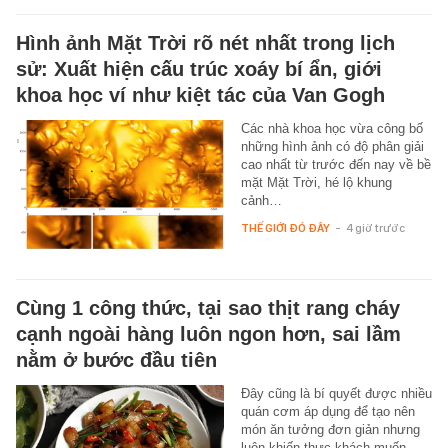
Hình ảnh Mặt Trời rõ nét nhất trong lịch
sử: Xuất hiện cấu trúc xoáy bí ẩn, giới
khoa học ví như kiệt tác của Van Gogh
Các nhà khoa học vừa công bố
những hình ảnh có độ phân giải
cao nhất từ trước đến nay về bề
mặt Mặt Trời, hé lộ khung
cảnh…
THẾ GIỚI ĐÓ ĐÂY
-
4 giờ trước
Cùng 1 công thức, tại sao thịt rang cháy
cạnh ngoài hàng luôn ngon hơn, sai lầm
nằm ở bước đầu tiên
Đây cũng là bí quyết được nhiều
quán cơm áp dụng để tạo nên
món ăn tưởng đơn giản nhưng
luôn khiến thực khách muốn