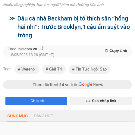
Nhiều đồng nghiệp, bạn bè, người hâm mộ thương tiếc anh
Dâu cả nhà Beckham bị tố thích săn “hồng
hài nhi”: Trước Brooklyn, 1 cậu ấm suýt vào
tròng
Theo
nld.com.vn
Copy link
18/05/2025 13:26 (GMT +7)
Tags
Werenoi
Giải Trí
Tin Tức Ngôi Sao
Theo dõi Kenh14.vn trên
Chia sẻ
Sao chép link
CÙNG MỤC
ĐANG HOT