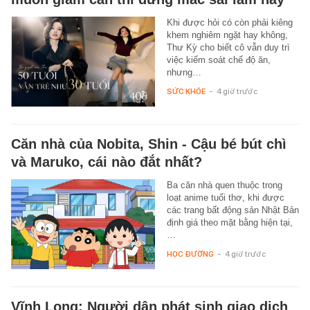
Khi được hỏi có còn phải kiêng
khem nghiêm ngặt hay không,
Thư Kỳ cho biết cô vẫn duy trì
việc kiểm soát chế độ ăn,
nhưng…
SỨC KHỎE
-
4 giờ trước
Căn nhà của Nobita, Shin - Cậu bé bút chì
và Maruko, cái nào đắt nhất?
Ba căn nhà quen thuộc trong
loạt anime tuổi thơ, khi được
các trang bất động sản Nhật Bản
định giá theo mặt bằng hiện tại,
…
HỌC ĐƯỜNG
-
4 giờ trước
Vĩnh Long: Người dân phát sinh giao dịch