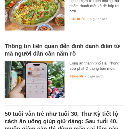
nguồn đạm ưu tiên những thực
phẩm thanh mát và dễ hấp thu
hơn.
SỨC KHỎE
-
5 giờ trước
Thông tin liên quan đến định danh điện tử
mà người dân cần nắm rõ
Công an thành phố Hải Phòng
vừa phát đi thông báo mới.
TEK-LIFE
-
5 giờ trước
50 tuổi vẫn trẻ như tuổi 30, Thư Kỳ tiết lộ
cách ăn uống giúp giữ dáng: Sau tuổi 40,
muốn giảm cân thì đừng mắc sai lầm này