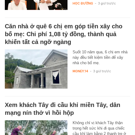
HỌC ĐƯỜNG
-
3 giờ trước
Căn nhà ở quê 6 chị em góp tiền xây cho
bố mẹ: Chi phí 1,08 tỷ đồng, thành quả
khiến tất cả ngỡ ngàng
Suốt 10 năm qua, 6 chị em nhà
này đều tiết kiệm tiền để xây
nhà cho bố mẹ.
MONEY.14
-
3 giờ trước
Xem khách Tây đi cầu khỉ miền Tây, dân
mạng nín thở vì hồi hộp
Không chỉ vị khách Tây thận
trọng hết sức khi đi qua chiếc
cầu khỉ làm bằng 2 thanh tre ở