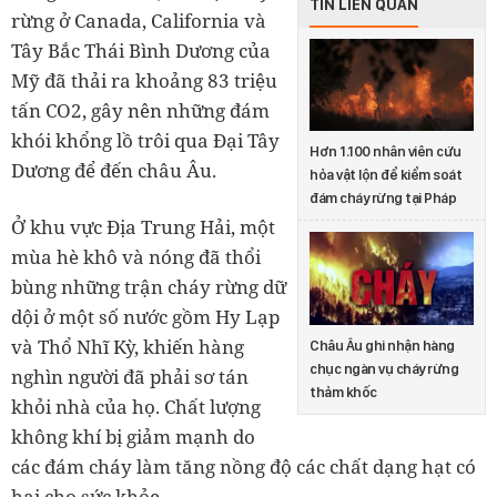
TIN LIÊN QUAN
rừng ở Canada, California và
Tây Bắc Thái Bình Dương của
Mỹ đã thải ra khoảng 83 triệu
tấn CO
2
, gây nên những đám
khói khổng lồ trôi qua Đại Tây
Hơn 1.100 nhân viên cứu
Dương để đến châu Âu.
hỏa vật lộn để kiểm soát
đám cháy rừng tại Pháp
Ở khu vực Địa Trung Hải, một
mùa hè khô và nóng đã thổi
bùng những trận cháy rừng dữ
dội ở một số nước gồm Hy Lạp
và Thổ Nhĩ Kỳ, khiến hàng
Châu Âu ghi nhận hàng
chục ngàn vụ cháy rừng
nghìn người đã phải sơ tán
thảm khốc
khỏi nhà của họ. Chất lượng
không khí bị giảm mạnh do
các đám cháy làm tăng nồng độ các chất dạng hạt có
hại cho sức khỏe.