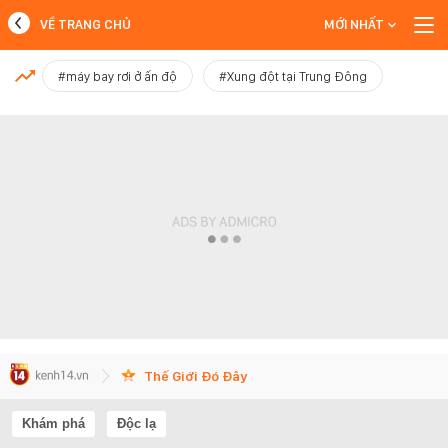
VỀ TRANG CHỦ
MỚI NHẤT
MỚI NHẤT
#máy bay rơi ở ấn độ
#Xung đột tại Trung Đông
Xem thêm
Thế Giới Đó Đây
Khám phá
Độc lạ