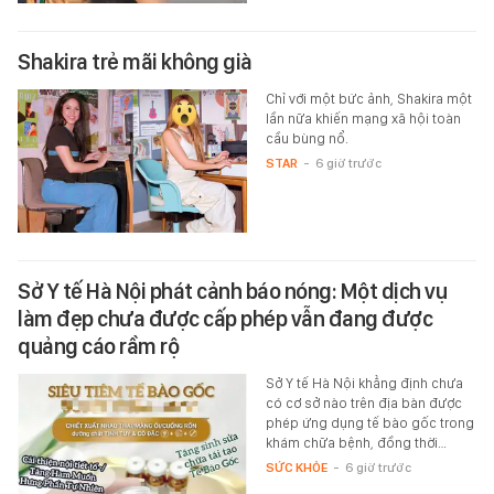
Shakira trẻ mãi không già
Chỉ với một bức ảnh, Shakira một
lần nữa khiến mạng xã hội toàn
cầu bùng nổ.
STAR
-
6 giờ trước
Sở Y tế Hà Nội phát cảnh báo nóng: Một dịch vụ
làm đẹp chưa được cấp phép vẫn đang được
quảng cáo rầm rộ
Sở Y tế Hà Nội khẳng định chưa
có cơ sở nào trên địa bàn được
phép ứng dụng tế bào gốc trong
khám chữa bệnh, đồng thời…
SỨC KHỎE
-
6 giờ trước