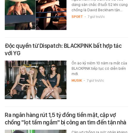
dáng săn chắc ở tuổi 52 khi cùng
chồng là David Beckham tận…
SPORT
-
7 giờ trước
Độc quyền từ Dispatch: BLACKPINK bất hợp tác
với YG
Ồn ào kỷ niệm 10 năm ra mắt của
BLACKPINK tiếp tục có diễn biến
mới.
MUSIK
-
7 giờ trước
Ra ngân hàng rút 1,5 tỷ đồng tiền mặt, cặp vợ
chồng "lọt tầm ngắm" bị công an tìm đến tận nhà
Cặp vợ chồng ra sức phản kháng