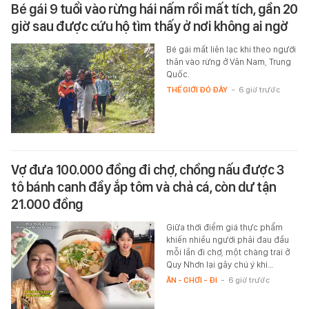
Bé gái 9 tuổi vào rừng hái nấm rồi mất tích, gần 20
giờ sau được cứu hộ tìm thấy ở nơi không ai ngờ
Bé gái mất liên lạc khi theo người
thân vào rừng ở Vân Nam, Trung
Quốc.
THẾ GIỚI ĐÓ ĐÂY
-
6 giờ trước
Vợ đưa 100.000 đồng đi chợ, chồng nấu được 3
tô bánh canh đầy ắp tôm và chả cá, còn dư tận
21.000 đồng
Giữa thời điểm giá thực phẩm
khiến nhiều người phải đau đầu
mỗi lần đi chợ, một chàng trai ở
Quy Nhơn lại gây chú ý khi…
ĂN - CHƠI - ĐI
-
6 giờ trước