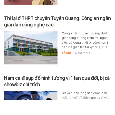
Thi lại ở THPT chuyên Tuyên Quang: Công an ngăn
gian lận công nghệ cao
Công an tỉnh Tuyên Quang được
giao tăng cường kiểm tra, ngăn
việc sử dụng thiết bị công nghệ
cao để gian lận tại kỳ thi lại của…
XÃ HỘI
-
6 giờ trước
Nam ca sĩ sụp đổ hình tượng vì 1 fan qua đời, bị cả
showbiz chỉ trích
Sự việc đau lòng liên quan đến
một fan nữ đã đẩy nam ca sĩ vào
tâm điểm tranh cãi.
MUSIK
-
6 giờ trước