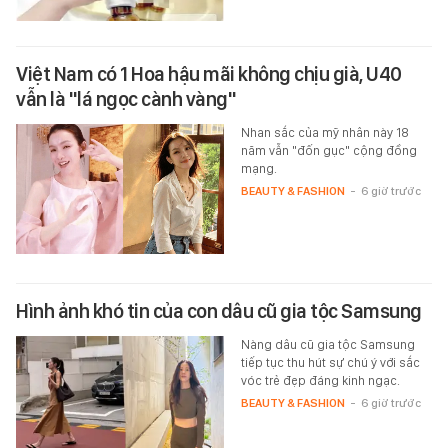
Việt Nam có 1 Hoa hậu mãi không chịu già, U40
vẫn là "lá ngọc cành vàng"
Nhan sắc của mỹ nhân này 18
năm vẫn "đốn gục" cộng đồng
mạng.
BEAUTY & FASHION
-
6 giờ trước
Hình ảnh khó tin của con dâu cũ gia tộc Samsung
Nàng dâu cũ gia tộc Samsung
tiếp tục thu hút sự chú ý với sắc
vóc trẻ đẹp đáng kinh ngạc.
BEAUTY & FASHION
-
6 giờ trước