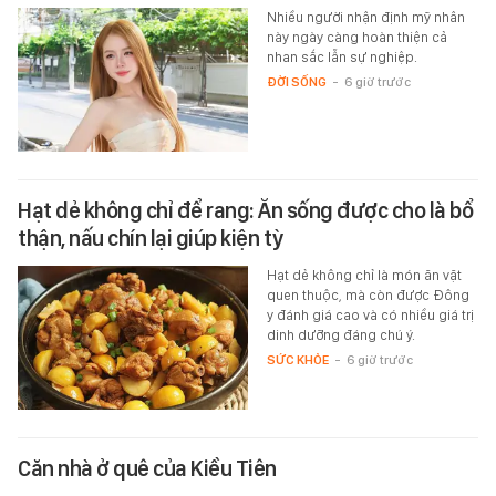
Nhiều người nhận định mỹ nhân
này ngày càng hoàn thiện cả
nhan sắc lẫn sự nghiệp.
ĐỜI SỐNG
-
6 giờ trước
Hạt dẻ không chỉ để rang: Ăn sống được cho là bổ
thận, nấu chín lại giúp kiện tỳ
Hạt dẻ không chỉ là món ăn vặt
quen thuộc, mà còn được Đông
y đánh giá cao và có nhiều giá trị
dinh dưỡng đáng chú ý.
SỨC KHỎE
-
6 giờ trước
Căn nhà ở quê của Kiều Tiên