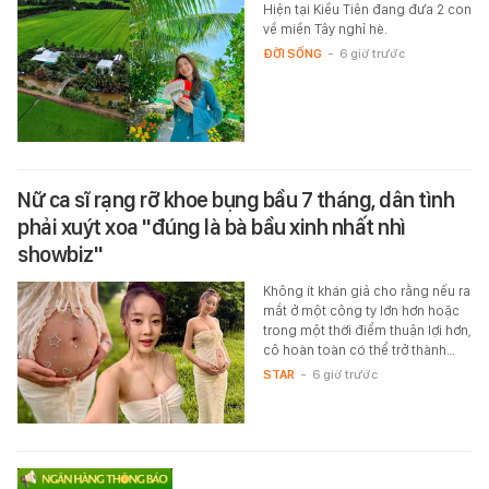
Hiện tại Kiều Tiên đang đưa 2 con
về miền Tây nghỉ hè.
ĐỜI SỐNG
-
6 giờ trước
Nữ ca sĩ rạng rỡ khoe bụng bầu 7 tháng, dân tình
phải xuýt xoa "đúng là bà bầu xinh nhất nhì
showbiz"
Không ít khán giả cho rằng nếu ra
mắt ở một công ty lớn hơn hoặc
trong một thời điểm thuận lợi hơn,
cô hoàn toàn có thể trở thành…
STAR
-
6 giờ trước