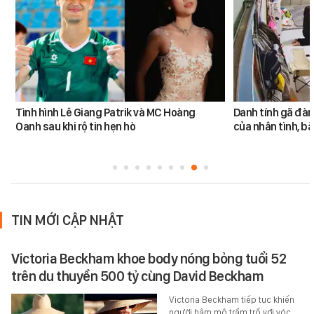
Tình hình Lê Giang Patrik và MC Hoàng
Danh tính gã đàn
Oanh sau khi rộ tin hẹn hò
của nhân tình, b
TIN MỚI CẬP NHẬT
Victoria Beckham khoe body nóng bỏng tuổi 52
trên du thuyền 500 tỷ cùng David Beckham
Victoria Beckham tiếp tục khiến
người hâm mộ trầm trồ với vóc