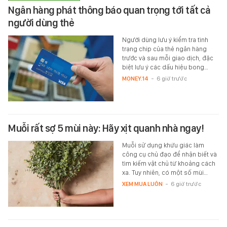
Ngân hàng phát thông báo quan trọng tới tất cả
người dùng thẻ
Người dùng lưu ý kiểm tra tình
trạng chip của thẻ ngân hàng
trước và sau mỗi giao dịch, đặc
biệt lưu ý các dấu hiệu bong…
MONEY.14
-
6 giờ trước
Muỗi rất sợ 5 mùi này: Hãy xịt quanh nhà ngay!
Muỗi sử dụng khứu giác làm
công cụ chủ đạo để nhận biết và
tìm kiếm vật chủ từ khoảng cách
xa. Tuy nhiên, có một số mùi…
XEM MUA LUÔN
-
6 giờ trước