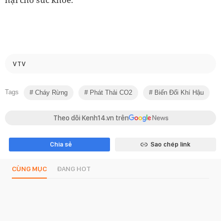
VTV
Tags
Cháy Rừng
Phát Thải CO2
Biến Đổi Khí Hậu
Theo dõi Kenh14.vn trên
Chia sẻ
Sao chép link
CÙNG MỤC
ĐANG HOT