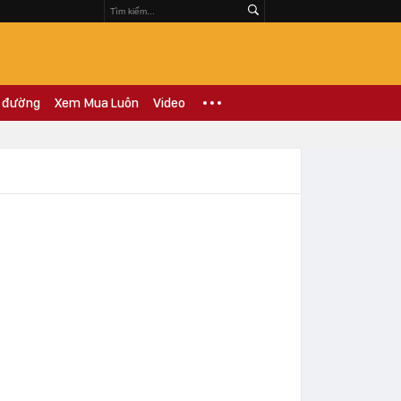
 đường
Xem Mua Luôn
Video