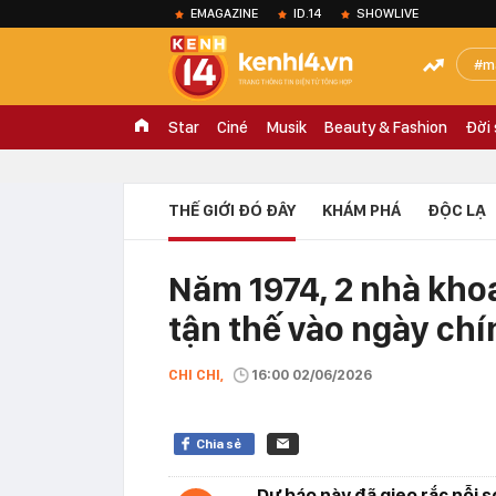
EMAGAZINE
ID.14
SHOWLIVE
m
Star
Ciné
Musik
Beauty & Fashion
Đời
THẾ GIỚI ĐÓ ĐÂY
KHÁM PHÁ
ĐỘC LẠ
Năm 1974, 2 nhà khoa
tận thế vào ngày chí
CHI CHI,
16:00 02/06/2026
Chia sẻ
Dự báo này đã gieo rắc nỗi s