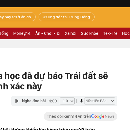
áy bay rơi ở ấn độ
Xung đột tại Trung Đông
 sống
Money.14
Ăn - Chơi - Đi
Xã hội
Sức khỏe
Tek-life
Học
 học đã dự báo Trái đất sẽ
nh xác này
4:09
Nghe đọc bài
Theo dõi Kenh14.vn trên
ợ hãi khủng khiếp lên hàng triệu người trên