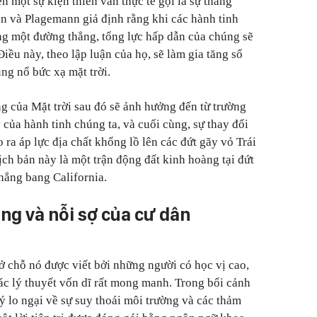
n một sự kiện thiên văn thực tế gọi là sự thẳng
in và Plagemann giả định rằng khi các hành tinh
ng một đường thẳng, tổng lực hấp dẫn của chúng sẽ
Điều này, theo lập luận của họ, sẽ làm gia tăng số
ng nổ bức xạ mặt trời.
g của Mặt trời sau đó sẽ ảnh hưởng đến từ trường
 của hành tinh chúng ta, và cuối cùng, sự thay đổi
 ra áp lực địa chất khổng lồ lên các đứt gãy vỏ Trái
ch bản này là một trận động đất kinh hoàng tại đứt
hẳng bang California.
ng và nỗi sợ của cư dân
ở chỗ nó được viết bởi những người có học vị cao,
các lý thuyết vốn dĩ rất mong manh. Trong bối cảnh
ý lo ngại về sự suy thoái môi trường và các thảm