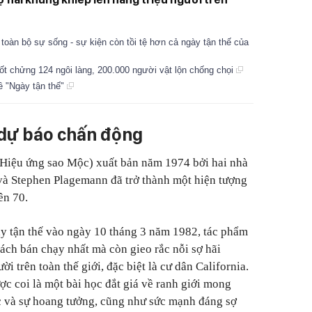
toàn bộ sự sống - sự kiện còn tồi tệ hơn cả ngày tận thế của
uốt chửng 124 ngôi làng, 200.000 người vật lộn chống chọi
ề "Ngày tận thế"
 dự báo chấn động
(Hiệu ứng sao Mộc) xuất bản năm 1974 bởi hai nhà
 và Stephen Plagemann đã trở thành một hiện tượng
ên 70.
ày tận thế vào ngày 10 tháng 3 năm 1982, tác phẩm
sách bán chạy nhất mà còn gieo rắc nỗi sợ hãi
i trên toàn thế giới, đặc biệt là cư dân California.
ược coi là một bài học đắt giá về ranh giới mong
c và sự hoang tưởng, cũng như sức mạnh đáng sợ