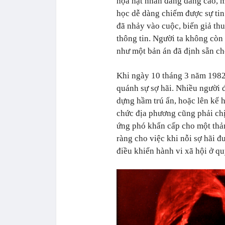
họa hạt nhân đang dâng cao, m
học dễ dàng chiếm được sự tin
đã nhảy vào cuộc, biến giả t
thông tin. Người ta không còn
như một bản án đã định sẵn ch
Khi ngày 10 tháng 3 năm 1982 
quánh sự sợ hãi. Nhiều người 
dựng hầm trú ẩn, hoặc lên kế h
chức địa phương cũng phải chị
ứng phó khẩn cấp cho một thả
ràng cho việc khi nỗi sợ hãi đ
điều khiển hành vi xã hội ở q