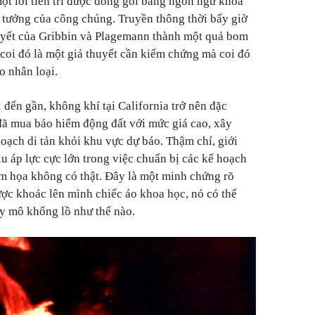
ột lời tiên tri được đóng gói bằng ngôn ngữ khoa
 tưởng của công chúng. Truyền thông thời bấy giờ
huyết của Gribbin và Plagemann thành một quả bom
 coi đó là một giả thuyết cần kiểm chứng mà coi đó
o nhân loại.
đến gần, không khí tại California trở nên đặc
đã mua bảo hiểm động đất với mức giá cao, xây
oạch di tản khỏi khu vực dự báo. Thậm chí, giới
u áp lực cực lớn trong việc chuẩn bị các kế hoạch
m họa không có thật. Đây là một minh chứng rõ
ược khoác lên mình chiếc áo khoa học, nó có thể
uy mô khổng lồ như thế nào.