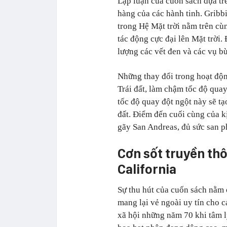
Lập luận của cuốn sách dựa trê
hàng của các hành tinh. Gribb
trong Hệ Mặt trời nằm trên cù
tác động cực đại lên Mặt trời. 
lượng các vết đen và các vụ bù
Những thay đổi trong hoạt độn
Trái đất, làm chậm tốc độ quay
tốc độ quay đột ngột này sẽ tạo
đất. Điểm đến cuối cùng của kị
gãy San Andreas, đủ sức san p
Cơn sốt truyền thô
California
Sự thu hút của cuốn sách nằm 
mang lại vẻ ngoài uy tín cho 
xã hội những năm 70 khi tâm l