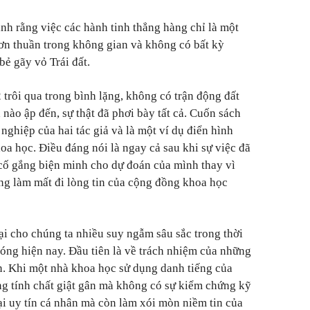
h rằng việc các hành tinh thẳng hàng chỉ là một
ơn thuần trong không gian và không có bất kỳ
bẻ gãy vỏ Trái đất.
trôi qua trong bình lặng, không có trận động đất
nào ập đến, sự thật đã phơi bày tất cả. Cuốn sách
 nghiệp của hai tác giả và là một ví dụ điển hình
oa học. Điều đáng nói là ngay cả sau khi sự việc đã
 cố gắng biện minh cho dự đoán của mình thay vì
àng làm mất đi lòng tin của cộng đồng khoa học
lại cho chúng ta nhiều suy ngẫm sâu sắc trong thời
hóng hiện nay. Đầu tiên là về trách nhiệm của những
n. Khi một nhà khoa học sử dụng danh tiếng của
g tính chất giật gân mà không có sự kiểm chứng kỹ
ại uy tín cá nhân mà còn làm xói mòn niềm tin của