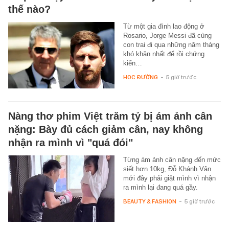
thế nào?
Từ một gia đình lao động ở
Rosario, Jorge Messi đã cùng
con trai đi qua những năm tháng
khó khăn nhất để rồi chứng
kiến…
HỌC ĐƯỜNG
-
5 giờ trước
Nàng thơ phim Việt trăm tỷ bị ám ảnh cân
nặng: Bày đủ cách giảm cân, nay không
nhận ra mình vì "quá đói"
Từng ám ảnh cân nặng đến mức
siết hơn 10kg, Đỗ Khánh Vân
mới đây phải giật mình vì nhận
ra mình lại đang quá gầy.
BEAUTY & FASHION
-
5 giờ trước