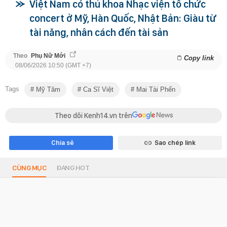
Việt Nam có thủ khoa Nhạc viện tổ chức
concert ở Mỹ, Hàn Quốc, Nhật Bản: Giàu từ
tài năng, nhân cách đến tài sản
Theo
Phụ Nữ Mới
Copy link
08/06/2026 10:50 (GMT +7)
Tags
Mỹ Tâm
Ca Sĩ Việt
Mai Tài Phến
Theo dõi Kenh14.vn trên
Chia sẻ
Sao chép link
CÙNG MỤC
ĐANG HOT