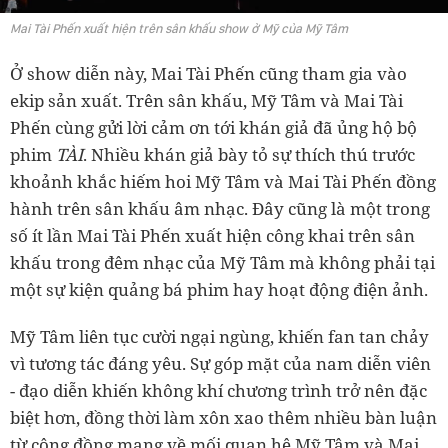
Mai Tài Phến xuất hiện trên sân khấu show ở Mỹ của Mỹ Tâm
Ở show diễn này, Mai Tài Phến cũng tham gia vào
ekip sản xuất. Trên sân khấu, Mỹ Tâm và Mai Tài
Phến cùng gửi lời cảm ơn tới khán giả đã ủng hộ bộ
phim
TÀI
. Nhiều khán giả bày tỏ sự thích thú trước
khoảnh khắc hiếm hoi Mỹ Tâm và Mai Tài Phến đồng
hành trên sân khấu âm nhạc. Đây cũng là một trong
số ít lần Mai Tài Phến xuất hiện công khai trên sân
khấu trong đêm nhạc của Mỹ Tâm mà không phải tại
một sự kiện quảng bá phim hay hoạt động điện ảnh.
Mỹ Tâm liên tục cười ngại ngùng, khiến fan tan chảy
vì tương tác đáng yêu. Sự góp mặt của nam diễn viên
- đạo diễn khiến không khí chương trình trở nên đặc
biệt hơn, đồng thời làm xôn xao thêm nhiều bàn luận
từ cộng đồng mạng về mối quan hệ Mỹ Tâm và Mai