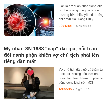
Gan là cơ quan quan trọng của
cơ thể nhưng cũng dễ bị tổn
thương bởi nhiều yếu tố, không
chỉ rượu bia. Đáng lưu ý,…
SỨC KHỎE
-
6 giờ trước
Mỹ nhân SN 1988 “cặp” đại gia, nổi loạn
đòi danh phận khiến vợ chủ tịch phải lên
tiếng dằn mặt
Vợ chủ tịch đã thuê cả thám tử
theo dõi, nhưng tiểu tam nhất
quyết làm loạn khiến cô phải lên
tiếng công khai trên MXH.
ĐỜI SỐNG
-
6 giờ trước