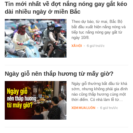
Tin mới nhất về đợt nắng nóng gay gắt kéo
dài nhiều ngày ở miền Bắc
Theo dự báo, từ mai, Bắc Bộ
bắt đầu xuất hiện nắng nóng và
tiếp tục nắng nóng gay gắt từ
ngày 10/8.
XÃ HỘI
-
6 giờ trước
Ngày giỗ nên thắp hương từ mấy giờ?
Ngày giỗ thường bắt đầu từ khá
sớm, nhưng không phải gia đình
nào cũng thắp hương cùng một
thời điểm. Có nhà làm lễ từ…
XEM MUA LUÔN
-
6 giờ trước