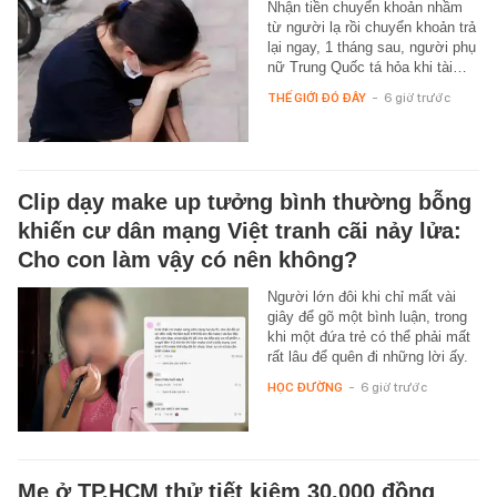
Nhận tiền chuyển khoản nhầm
từ người lạ rồi chuyển khoản trả
lại ngay, 1 tháng sau, người phụ
nữ Trung Quốc tá hỏa khi tài…
THẾ GIỚI ĐÓ ĐÂY
-
6 giờ trước
Clip dạy make up tưởng bình thường bỗng
khiến cư dân mạng Việt tranh cãi nảy lửa:
Cho con làm vậy có nên không?
Người lớn đôi khi chỉ mất vài
giây để gõ một bình luận, trong
khi một đứa trẻ có thể phải mất
rất lâu để quên đi những lời ấy.
HỌC ĐƯỜNG
-
6 giờ trước
Mẹ ở TP.HCM thử tiết kiệm 30.000 đồng