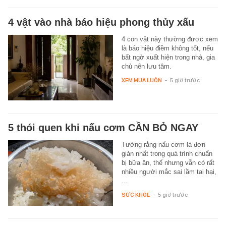
4 vật vào nhà báo hiệu phong thủy xấu
4 con vật này thường được xem
là báo hiệu điềm không tốt, nếu
bất ngờ xuất hiện trong nhà, gia
chủ nên lưu tâm.
XEM MUA LUÔN
-
5 giờ trước
5 thói quen khi nấu cơm CẦN BỎ NGAY
Tưởng rằng nấu cơm là đơn
giản nhất trong quá trình chuẩn
bị bữa ăn, thế nhưng vẫn có rất
nhiều người mắc sai lầm tai hại,
…
SỨC KHỎE
-
5 giờ trước