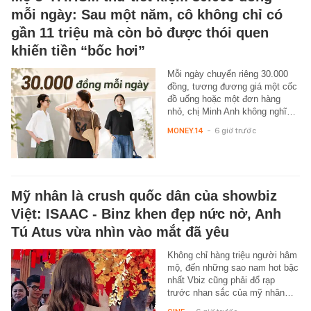
mỗi ngày: Sau một năm, cô không chỉ có
gần 11 triệu mà còn bỏ được thói quen
khiến tiền “bốc hơi”
Mỗi ngày chuyển riêng 30.000
đồng, tương đương giá một cốc
đồ uống hoặc một đơn hàng
nhỏ, chị Minh Anh không nghĩ…
MONEY.14
-
6 giờ trước
Mỹ nhân là crush quốc dân của showbiz
Việt: ISAAC - Binz khen đẹp nức nở, Anh
Tú Atus vừa nhìn vào mắt đã yêu
Không chỉ hàng triệu người hâm
mộ, đến những sao nam hot bậc
nhất Vbiz cũng phải đổ rạp
trước nhan sắc của mỹ nhân…