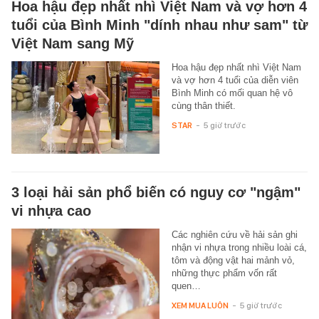
Hoa hậu đẹp nhất nhì Việt Nam và vợ hơn 4
tuổi của Bình Minh "dính nhau như sam" từ
Việt Nam sang Mỹ
Hoa hậu đẹp nhất nhì Việt Nam
và vợ hơn 4 tuổi của diễn viên
Bình Minh có mối quan hệ vô
cùng thân thiết.
STAR
-
5 giờ trước
3 loại hải sản phổ biến có nguy cơ "ngậm"
vi nhựa cao
Các nghiên cứu về hải sản ghi
nhận vi nhựa trong nhiều loài cá,
tôm và động vật hai mảnh vỏ,
những thực phẩm vốn rất
quen…
XEM MUA LUÔN
-
5 giờ trước