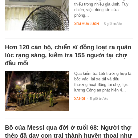
thiếu trong nhiều gia đình. Tuy
nhiên, việc đóng kín cửa
phòng…
XEM MUA LUÔN
-
5 giờ trước
Hơn 120 cán bộ, chiến sĩ đồng loạt ra quân
lúc rạng sáng, kiểm tra 155 người tại chợ
đầu mối
Qua kiểm tra 155 trường hợp là
bốc vác, lái xe tải và tiểu
thương hoạt động tại chợ, lực
lượng Công an phát hiện 4…
XÃ HỘI
-
5 giờ trước
Bố của Messi qua đời ở tuổi 68: Người thợ
thép đã dạy con trai thành huyền thoại như