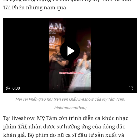
Tài Phến những năm qua.
0:00
Mai Tài Phến giao lưu trên sân khấu liveshow của Mỹ Tâm (clip:
binhtamcamthau)
Tại liveshow, Mỹ Tâm còn trình diễn ca khúc nhạc
phim
TÀI
, nhận được sự hưởng ứng của đông đảo
khán giả. Bộ phim do nữ ca sĩ đầu tư sản xuất và