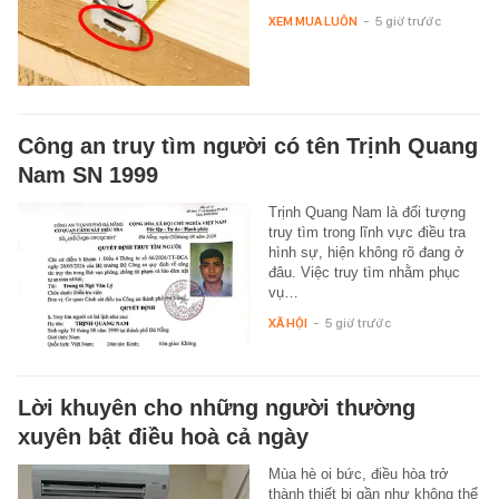
XEM MUA LUÔN
-
5 giờ trước
Công an truy tìm người có tên Trịnh Quang
Nam SN 1999
Trịnh Quang Nam là đối tượng
truy tìm trong lĩnh vực điều tra
hình sự, hiện không rõ đang ở
đâu. Việc truy tìm nhằm phục
vụ…
XÃ HỘI
-
5 giờ trước
Lời khuyên cho những người thường
xuyên bật điều hoà cả ngày
Mùa hè oi bức, điều hòa trở
thành thiết bị gần như không thể