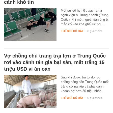
cảnh khó tin
Một sự cố hy hữu xảy ra tại
bệnh viện ở Trùng Khánh (Trung
Quốc), khi một người đàn ông bị
mắc cổ vào khe ghế lúc ngủ…
THẾ GIỚI ĐÓ ĐÂY
-
6 giờ trước
Vợ chồng chủ trang trại lợn ở Trung Quốc
rơi vào cảnh tán gia bại sản, mất trắng 15
triệu USD vì án oan
Sau khi được trả tự do, vợ
chồng nông dân Trung Quốc mất
trắng cơ nghiệp và phải gánh
khoản nợ hơn 30 triệu nhân…
THẾ GIỚI ĐÓ ĐÂY
-
6 giờ trước