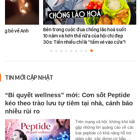
Bên trong cuộc đua chống lão hoá suốt
ùng bỏ về Anh
10 năm và hơn thế nữa của hội chị đẹp
30s: Tiền nhiều chỉ là “tấm vé vào cửa”!
TIN MỚI CẬP NHẬT
“Bí quyết wellness” mới: Cơn sốt Peptide
kéo theo trào lưu tự tiêm tại nhà, cảnh báo
nhiều rủi ro
Trên mạng xã hội, không khó bắt
gặp những lời quảng cáo về các
loại peptide có khả năng hỗ trợ
giảm cân, xây dựng cơ bắp,…