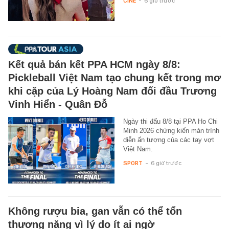
CINE
-
6 giờ trước
Kết quả bán kết PPA HCM ngày 8/8:
Pickleball Việt Nam tạo chung kết trong mơ
khi cặp của Lý Hoàng Nam đối đầu Trương
Vinh Hiển - Quân Đỗ
Ngày thi đấu 8/8 tại PPA Ho Chi
Minh 2026 chứng kiến màn trình
diễn ấn tượng của các tay vợt
Việt Nam.
SPORT
-
6 giờ trước
Không rượu bia, gan vẫn có thể tổn
thương nặng vì lý do ít ai ngờ