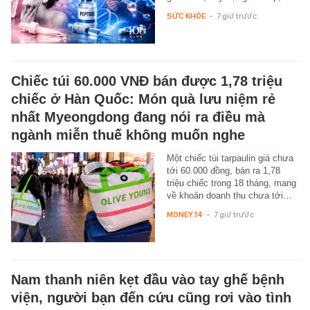
SỨC KHỎE
-
7 giờ trước
Chiếc túi 60.000 VNĐ bán được 1,78 triệu
chiếc ở Hàn Quốc: Món quà lưu niệm rẻ
nhất Myeongdong đang nói ra điều mà
ngành miễn thuế không muốn nghe
Một chiếc túi tarpaulin giá chưa
tới 60.000 đồng, bán ra 1,78
triệu chiếc trong 18 tháng, mang
về khoản doanh thu chưa tới…
MONEY.14
-
7 giờ trước
Nam thanh niên kẹt đầu vào tay ghế bệnh
viện, người bạn đến cứu cũng rơi vào tình