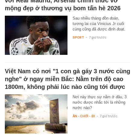
với Real Madrid, Arsenal chính thức vỡ
mộng đẹp ở thương vụ bom tấn hè 2026
Sau nhiều tháng đồn đoán,
tương lai của Vinicius Jr cuối
cùng cũng đã được định đoạt.
SPORT
-
7 giờ trước
Việt Nam có nơi "1 con gà gáy 3 nước cùng
nghe" ở ngay miền Bắc: Nằm trên độ cao
1800m, không phải lúc nào cũng tới được
Nơi này thực sự nằm ở đâu, 3
nước được nhắc tới là những
nước nào?
ĂN - CHƠI - ĐI
-
7 giờ trước