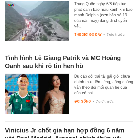
Trung Quốc ngày 6/8 tiếp tục
phát cảnh báo màu xanh khi bão
mạnh Dolphin (cơn bão số 13
của năm nay) đang di chuyển
về…
THẾ GIỚI ĐÓ ĐÂY
-
7 giờ trước
Tình hình Lê Giang Patrik và MC Hoàng
Oanh sau khi rộ tin hẹn hò
Dù cặp đôi trai tài gái giỏi chưa
chính thức lên tiếng, công chúng
vẫn theo dõi mối quan hệ của
của cả hai.
ĐỜI SỐNG
-
7 giờ trước
Vinicius Jr chốt gia hạn hợp đồng 6 năm