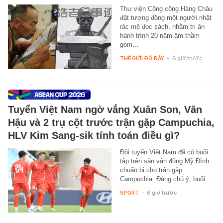
Thư viện Công cộng Hàng Châu
đặt tượng đồng một người nhặt
rác mê đọc sách, nhằm tri ân
hành trình 20 năm âm thầm
gom…
THẾ GIỚI ĐÓ ĐÂY
-
6 giờ trước
Tuyển Việt Nam ngờ vắng Xuân Son, Văn
Hậu và 2 trụ cột trước trận gặp Campuchia,
HLV Kim Sang-sik tính toán điều gì?
Đội tuyển Việt Nam đã có buổi
tập trên sân vận động Mỹ Đình
chuẩn bị cho trận gặp
Campuchia. Đáng chú ý, buổi…
SPORT
-
6 giờ trước