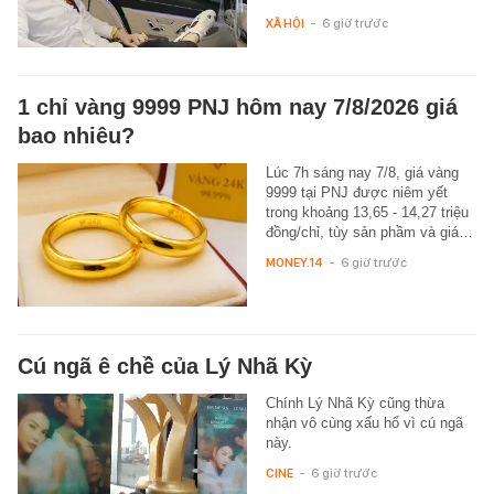
XÃ HỘI
-
6 giờ trước
1 chỉ vàng 9999 PNJ hôm nay 7/8/2026 giá
bao nhiêu?
Lúc 7h sáng nay 7/8, giá vàng
9999 tại PNJ được niêm yết
trong khoảng 13,65 - 14,27 triệu
đồng/chỉ, tùy sản phầm và giá…
MONEY.14
-
6 giờ trước
Cú ngã ê chề của Lý Nhã Kỳ
Chính Lý Nhã Kỳ cũng thừa
nhận vô cùng xấu hổ vì cú ngã
này.
CINE
-
6 giờ trước