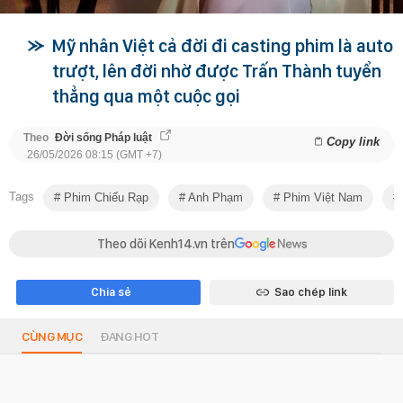
Mỹ nhân Việt cả đời đi casting phim là auto
trượt, lên đời nhờ được Trấn Thành tuyển
thẳng qua một cuộc gọi
Theo
Đời sống Pháp luật
Copy link
26/05/2026 08:15 (GMT +7)
Tags
Phim Chiếu Rạp
Anh Phạm
Phim Việt Nam
Theo dõi Kenh14.vn trên
Chia sẻ
Sao chép link
CÙNG MỤC
ĐANG HOT