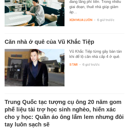
đang lãng phí tiền. Trong nhiều
giai đoạn, thuê nhà giúp giảm
áp…
XEM MUA LUÔN
-
6 giờ trước
Căn nhà ở quê của Vũ Khắc Tiệp
Vũ Khắc Tiệp từng gây bàn tán
khi để lộ căn nhà cấp 4 ở quê.
STAR
-
6 giờ trước
Trung Quốc tạc tượng cụ ông 20 năm gom
phế liệu tài trợ học sinh nghèo, hiến xác
cho y học: Quần áo ông lấm lem nhưng đôi
tay luôn sạch sẽ