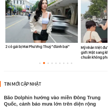
2 cô gái bị Mai Phương Thuý "đánh bại"
Mỹ nhân Việt đư
giới: Mặt sang k
chuẩn không phả
TIN MỚI CẬP NHẬT
Bão Dolphin hướng vào miền Đông Trung
Quốc, cảnh báo mưa lớn trên diện rộng