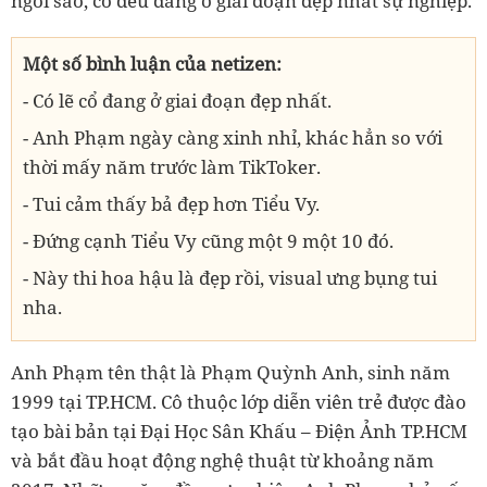
ngôi sao, cô đều đang ở giai đoạn đẹp nhất sự nghiệp.
Một số bình luận của netizen:
- Có lẽ cổ đang ở giai đoạn đẹp nhất.
- Anh Phạm ngày càng xinh nhỉ, khác hẳn so với
thời mấy năm trước làm TikToker.
- Tui cảm thấy bả đẹp hơn Tiểu Vy.
- Đứng cạnh Tiểu Vy cũng một 9 một 10 đó.
- Này thi hoa hậu là đẹp rồi, visual ưng bụng tui
nha.
Anh Phạm tên thật là Phạm Quỳnh Anh, sinh năm
1999 tại TP.HCM. Cô thuộc lớp diễn viên trẻ được đào
tạo bài bản tại Đại Học Sân Khấu – Điện Ảnh TP.HCM
và bắt đầu hoạt động nghệ thuật từ khoảng năm