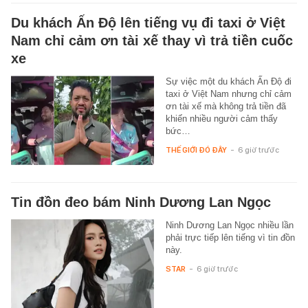
Du khách Ấn Độ lên tiếng vụ đi taxi ở Việt
Nam chỉ cảm ơn tài xế thay vì trả tiền cuốc
xe
Sự việc một du khách Ấn Độ đi
taxi ở Việt Nam nhưng chỉ cảm
ơn tài xế mà không trả tiền đã
khiến nhiều người cảm thấy
bức…
THẾ GIỚI ĐÓ ĐÂY
-
6 giờ trước
Tin đồn đeo bám Ninh Dương Lan Ngọc
Ninh Dương Lan Ngọc nhiều lần
phải trực tiếp lên tiếng vì tin đồn
này.
STAR
-
6 giờ trước