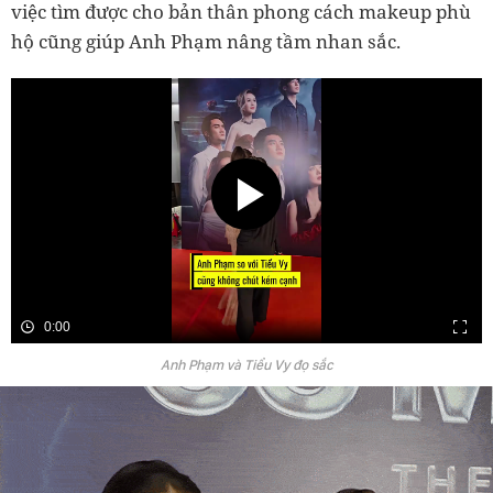
việc tìm được cho bản thân phong cách makeup phù
hộ cũng giúp Anh Phạm nâng tầm nhan sắc.
0:00
Anh Phạm và Tiểu Vy đọ sắc