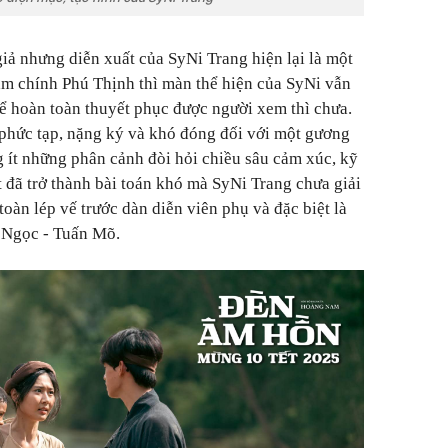
iả nhưng diễn xuất của SyNi Trang hiện lại là một
nam chính Phú Thịnh thì màn thể hiện của SyNi vẫn
ể hoàn toàn thuyết phục được người xem thì chưa.
phức tạp, nặng ký và khó đóng đối với một gương
 ít những phân cảnh đòi hỏi chiều sâu cảm xúc, kỹ
t đã trở thành bài toán khó mà SyNi Trang chưa giải
oàn lép vế trước dàn diễn viên phụ và đặc biệt là
m Ngọc - Tuấn Mõ.