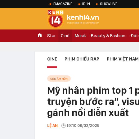
EMAGAZINE
ID.14
SHOWLIVE
Star
Ciné
Musik
Beauty & Fashion
Đời
CINE
PHIM CHIẾU RẠP
PHIM VIỆT NAM
ĐÈN ÂM HỒN
Mỹ nhân phim top 1 
truyện bước ra”, vi
gánh nổi diễn xuất
LỆ AN,
19:10 09/02/2025