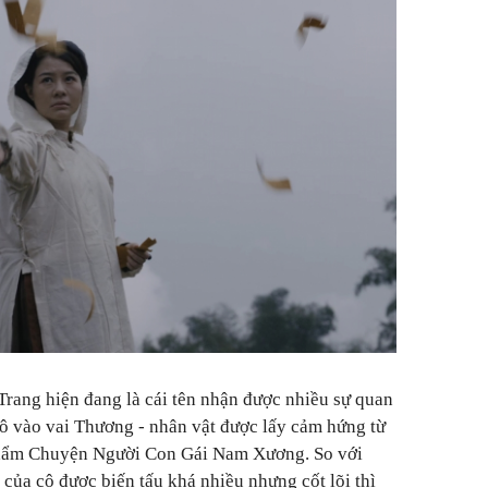
Trang hiện đang là cái tên nhận được nhiều sự quan
cô vào vai Thương - nhân vật được lấy cảm hứng từ
 phẩm Chuyện Người Con Gái Nam Xương. So với
của cô được biến tấu khá nhiều nhưng cốt lõi thì