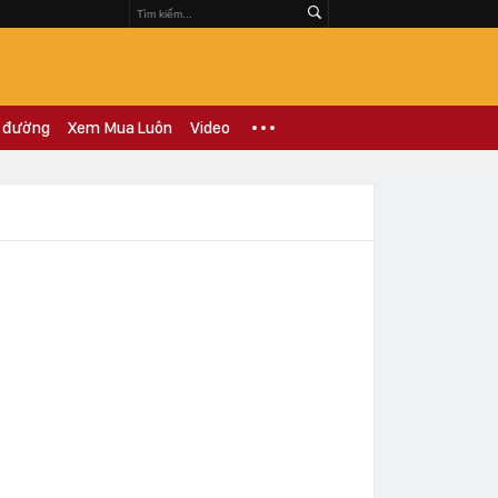
 đường
Xem Mua Luôn
Video