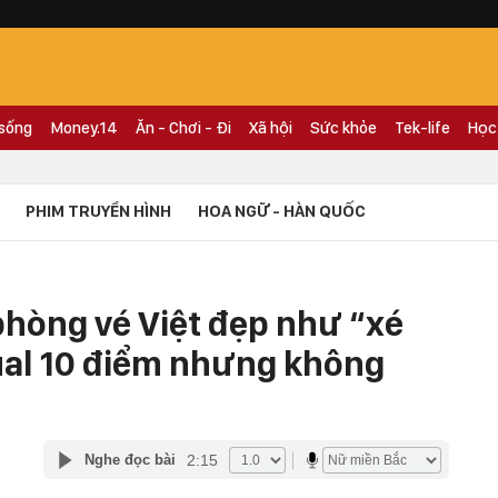
 sống
Money.14
Ăn - Chơi - Đi
Xã hội
Sức khỏe
Tek-life
Học
PHIM TRUYỀN HÌNH
HOA NGỮ - HÀN QUỐC
phòng vé Việt đẹp như “xé
sual 10 điểm nhưng không
2:15
Nghe đọc bài