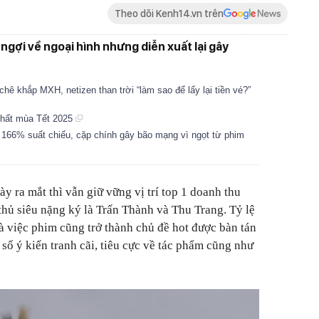
Theo dõi Kenh14.vn trên
ngợi về ngoại hình nhưng diễn xuất lại gây
chê khắp MXH, netizen than trời “làm sao để lấy lại tiền vé?”
nhất mùa Tết 2025
166% suất chiếu, cặp chính gây bão mạng vì ngọt từ phim
ày ra mắt thì vẫn giữ vững vị trí top 1 doanh thu
thủ siêu nặng ký là Trấn Thành và Thu Trang. Tỷ lệ
à việc phim cũng trở thành chủ đề hot được bàn tán
 số ý kiến tranh cãi, tiêu cực về tác phẩm cũng như