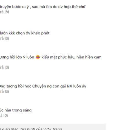
o diện mạo, tạo hình của SyNi Trang