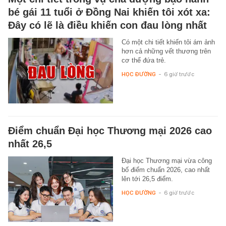
bé gái 11 tuổi ở Đồng Nai khiến tôi xót xa:
Đây có lẽ là điều khiến con đau lòng nhất
Có một chi tiết khiến tôi ám ảnh
hơn cả những vết thương trên
cơ thể đứa trẻ.
HỌC ĐƯỜNG
-
6 giờ trước
Điểm chuẩn Đại học Thương mại 2026 cao
nhất 26,5
Đại học Thương mại vừa công
bố điểm chuẩn 2026, cao nhất
lên tới 26,5 điểm.
HỌC ĐƯỜNG
-
6 giờ trước