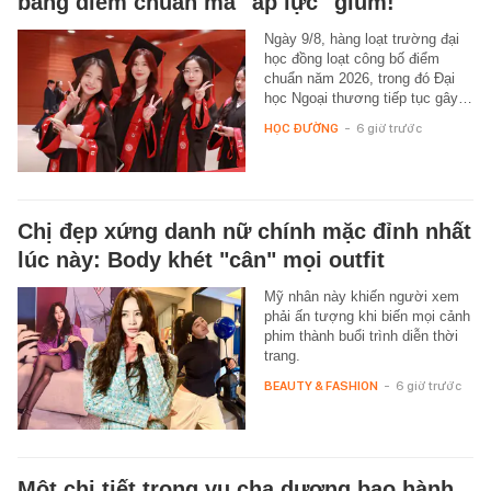
bảng điểm chuẩn mà "áp lực" giùm!
Ngày 9/8, hàng loạt trường đại
học đồng loạt công bố điểm
chuẩn năm 2026, trong đó Đại
học Ngoại thương tiếp tục gây…
HỌC ĐƯỜNG
-
6 giờ trước
Chị đẹp xứng danh nữ chính mặc đỉnh nhất
lúc này: Body khét "cân" mọi outfit
Mỹ nhân này khiến người xem
phải ấn tượng khi biến mọi cảnh
phim thành buổi trình diễn thời
trang.
BEAUTY & FASHION
-
6 giờ trước
Một chi tiết trong vụ cha dượng bạo hành