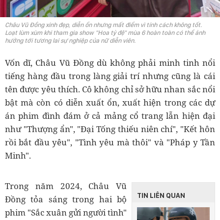
Châu Vũ Đồng xinh đẹp, diễn ổn nhưng mất điểm vì tính cách không tốt.
Loạt lùm xùm khi tham gia show "Hoa tỷ đệ" mùa 6 hoàn toàn có thể ảnh
hưởng tới tương lai sự nghiệp của nữ diễn viên.
Vốn dĩ, Châu Vũ Đồng dù không phải minh tinh nổi
tiếng hàng đầu trong làng giải trí nhưng cũng là cái
tên được yêu thích. Cô không chỉ sở hữu nhan sắc nổi
bật mà còn có diễn xuất ổn, xuất hiện trong các dự
án phim đình đám ở cả mảng cổ trang lẫn hiện đại
như "Thượng ẩn", "Đại Tống thiếu niên chí", "Kết hôn
rồi bắt đầu yêu", "Tình yêu mà thôi" và "Pháp y Tần
Minh".
Trong năm 2024, Châu Vũ
TIN LIÊN QUAN
Đồng tỏa sáng trong hai bộ
phim "Sắc xuân gửi người tình"