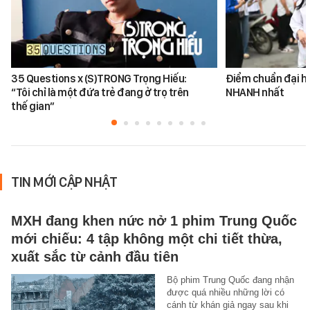
35 Questions x (S)TRONG Trọng Hiếu:
Điểm chuẩn đại h
“Tôi chỉ là một đứa trẻ đang ở trọ trên
NHANH nhất
thế gian”
TIN MỚI CẬP NHẬT
MXH đang khen nức nở 1 phim Trung Quốc
mới chiếu: 4 tập không một chi tiết thừa,
xuất sắc từ cảnh đầu tiên
Bộ phim Trung Quốc đang nhận
được quá nhiều những lời có
cánh từ khán giả ngay sau khi