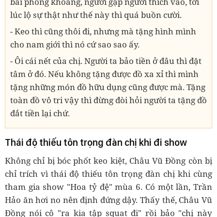
bài phóng khoáng, người gặp người thích vào, tới
lúc lộ sự thật như thế này thì quá buồn cười.
- Keo thì cũng thôi đi, nhưng mà tặng hình mình
cho nam giới thì nó cứ sao sao ấy.
- Ôi cái nết của chị. Người ta bảo tiền ở đâu thì đặt
tâm ở đó. Nếu không tặng được đồ xa xỉ thì mình
tặng những món đồ hữu dụng cũng được mà. Tặng
toàn đồ vô tri vậy thì đừng đòi hỏi người ta tặng đồ
đắt tiền lại chứ.
Thái độ thiếu tôn trọng đàn chị khi đi show
Không chỉ bị bóc phốt keo kiệt, Châu Vũ Đồng còn bị
chỉ trích vì thái độ thiếu tôn trọng đàn chị khi cùng
tham gia show "Hoa tỷ đệ" mùa 6. Có một lần, Trần
Hảo ăn hơi no nên định đứng dậy. Thấy thế, Châu Vũ
Đồng nói cô "ra kia tập squat đi" rồi bảo "chị này