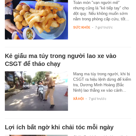
Toàn món "vạn người mê"
nhưng cũng là "kẻ tiếp tay" cho
đột quỵ. Nếu không muốn sớm
nằm trong phòng cấp cứu, tốt…
SỨC KHỎE
-
7 giờ trước
Kẻ giấu ma túy trong người lao xe vào
CSGT để tháo chạy
Mang ma túy trong người, khi bị
CSGT ra hiệu lệnh dừng để kiểm
tra, Dương Minh Hoàng (Bắc
Ninh) lao thẳng xe vào cảnh…
XÃ HỘI
-
7 giờ trước
Lợi ích bất ngờ khi chải tóc mỗi ngày