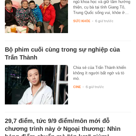
ngủ khoa học và giữ tâm hướng
thiện, cụ bà tại tỉnh Giang Tô,
Trung Quốc sống vui, khỏe ở…
SỨC KHỎE
-
6 giờ trước
Bộ phim cuối cùng trong sự nghiệp của
Trấn Thành
Chia sẻ của Trấn Thành khiến
không ít người bất ngờ và tò
mò.
CINE
-
6 giờ trước
29,7 điểm, tức 9/9 điểm/môn mới đỗ
chương trình này ở Ngoại thương: Nhìn