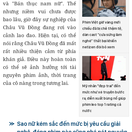
và "Bán thục nam nữ". Thế
nhưng niềm vui chưa được
bao lâu, giờ đây sự nghiệp của
Phim Việt giờ vàng mới
Châu Vũ Đồng đang rơi vào
chiếu đã bị chê thậm tệ,
cảnh lao đao. Hiện tại, có thể
dàn cast “cưa sừng làm
nghé” thất bại khiến
nói rằng Châu Vũ Đồng đã mất
netizen đòi bỏ xem
rất nhiều thiện cảm từ phía
khán giả. Điều này hoàn toàn
có thể sẽ ảnh hưởng tới tài
nguyên phim ảnh, thời trang
của cô nàng trong tương lai.
Mỹ nhân "đẹp trai" đến
mức như xé truyện bước
ra, diễn xuất bùng nổ giúp
phim leo top 1 rating cả
nước
Sao nữ kém sắc đến mức bị yêu cầu giải