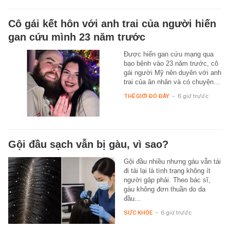
Cô gái kết hôn với anh trai của người hiến
gan cứu mình 23 năm trước
Được hiến gan cứu mạng qua
bạo bệnh vào 23 năm trước, cô
gái người Mỹ nên duyên với anh
trai của ân nhân và có chuyện…
THẾ GIỚI ĐÓ ĐÂY
-
6 giờ trước
Gội đầu sạch vẫn bị gàu, vì sao?
Gội đầu nhiều nhưng gàu vẫn tái
đi tái lại là tình trạng không ít
người gặp phải. Theo bác sĩ,
gàu không đơn thuần do da
đầu…
SỨC KHỎE
-
6 giờ trước