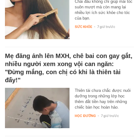
Chải đầu không chỉ giúp mái tóc
suôn mượt mà còn mang lại
nhiều lợi ích sức khỏe cho tóc
của bạn.
SỨC KHỎE
-
7 giờ trước
Mẹ đăng ảnh lên MXH, chê bai con gay gắt,
nhiều người xem xong vội can ngăn:
"Đừng mắng, con chị có khi là thiên tài
đấy!"
Thiên tài chưa chắc được nuôi
dưỡng trong những lớp học
thêm đắt tiền hay trên những
chiếc bàn học hoàn hảo.
HỌC ĐƯỜNG
-
7 giờ trước