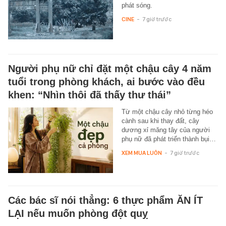
phát sóng.
CINE
-
7 giờ trước
Người phụ nữ chỉ đặt một chậu cây 4 năm
tuổi trong phòng khách, ai bước vào đều
khen: “Nhìn thôi đã thấy thư thái”
Từ một chậu cây nhỏ từng héo
cành sau khi thay đất, cây
dương xỉ măng tây của người
phụ nữ đã phát triển thành bụi…
XEM MUA LUÔN
-
7 giờ trước
Các bác sĩ nói thẳng: 6 thực phẩm ĂN ÍT
LẠI nếu muốn phòng đột quỵ