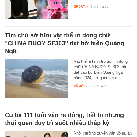
SPORT
-
6 giờ trước
Tìm chủ sở hữu vật thể in dòng chữ
"CHINA BUOY SF303" dạt bờ biển Quảng
Ngãi
Vật thể lạ hình trụ tròn in dòng
chữ CHINA BUOY SF303 trôi
dạt vào bờ biển Quảng Ngãi
năm 2024, cơ quan chức…
XÃ HỘI
-
6 giờ trước
Cụ bà 111 tuổi vẫn ra đồng, tiết lộ những
thói quen duy trì suốt nhiều thập kỷ
Nhờ thường xuyên vận động, ăn