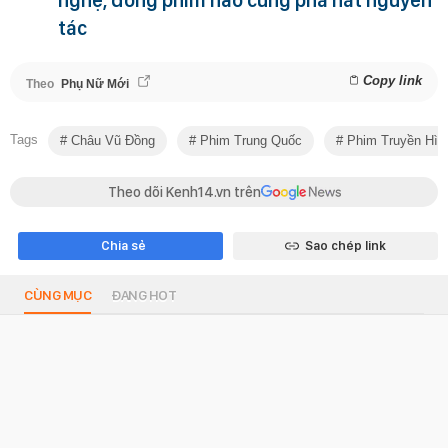
nghệ, đóng phim nào cũng phá nát nguyên
tác
Copy link
Theo
Phụ Nữ Mới
Tags
Châu Vũ Đồng
Phim Trung Quốc
Phim Truyền Hìn
Theo dõi Kenh14.vn trên
Chia sẻ
Sao chép link
CÙNG MỤC
ĐANG HOT