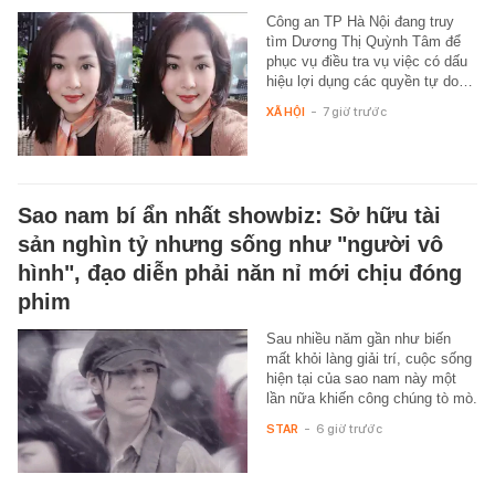
Công an TP Hà Nội đang truy
tìm Dương Thị Quỳnh Tâm để
phục vụ điều tra vụ việc có dấu
hiệu lợi dụng các quyền tự do…
XÃ HỘI
-
7 giờ trước
Sao nam bí ẩn nhất showbiz: Sở hữu tài
sản nghìn tỷ nhưng sống như "người vô
hình", đạo diễn phải năn nỉ mới chịu đóng
phim
Sau nhiều năm gần như biến
mất khỏi làng giải trí, cuộc sống
hiện tại của sao nam này một
lần nữa khiến công chúng tò mò.
STAR
-
6 giờ trước