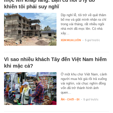
khiến tôi phải suy nghĩ
Dịp nghỉ lễ, tôi trở về quê thăm
bố mẹ và giật mình nhận ra chỉ
trong vài tháng, rất nhiều ngôi
nhà mới đã mọc lên. Có nhà
xây…
XEM MUA LUÔN
-
5 giờ trước
Vì sao nhiều khách Tây đến Việt Nam hiếm
khi mặc cả?
Ở một khu chợ Việt Nam, cảnh
người mua hỏi giá rồi trả xuống
vài nghìn, vài chục nghìn đồng
vốn đã trở thành hình ảnh
quen…
ĂN - CHƠI - ĐI
-
5 giờ trước