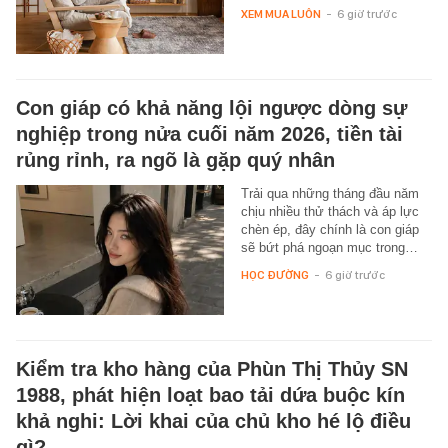
XEM MUA LUÔN
-
6 giờ trước
Con giáp có khả năng lội ngược dòng sự
nghiệp trong nửa cuối năm 2026, tiền tài
rủng rỉnh, ra ngõ là gặp quý nhân
Trải qua những tháng đầu năm
chịu nhiều thử thách và áp lực
chèn ép, đây chính là con giáp
sẽ bứt phá ngoạn mục trong…
HỌC ĐƯỜNG
-
6 giờ trước
Kiểm tra kho hàng của Phùn Thị Thủy SN
1988, phát hiện loạt bao tải dứa buộc kín
khả nghi: Lời khai của chủ kho hé lộ điều
gì?