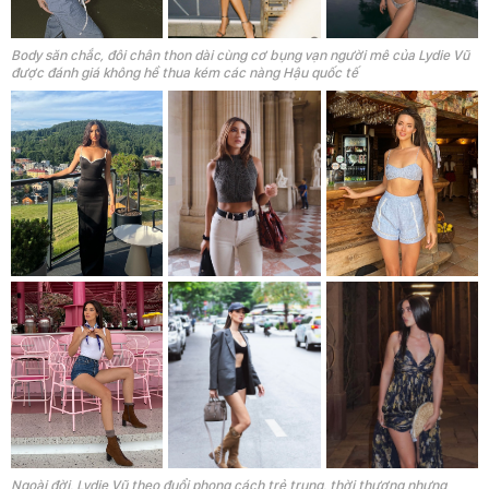
Body săn chắc, đôi chân thon dài cùng cơ bụng vạn người mê của Lydie Vũ
được đánh giá không hề thua kém các nàng Hậu quốc tế
Ngoài đời, Lydie Vũ theo đuổi phong cách trẻ trung, thời thượng nhưng