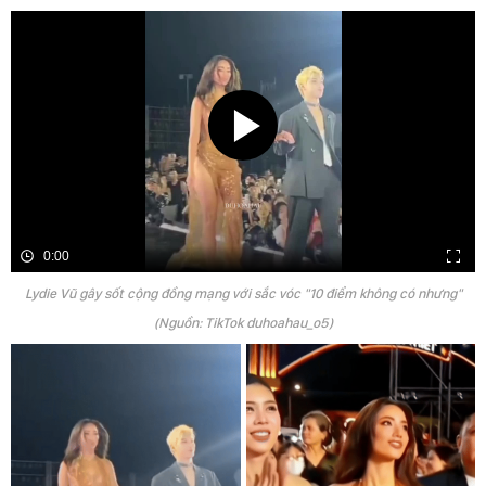
0:00
Lydie Vũ gây sốt cộng đồng mạng với sắc vóc "10 điểm không có nhưng"
(Nguồn: TikTok duhoahau_o5)