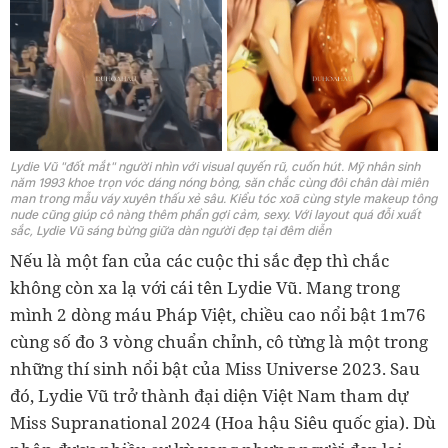
Lydie Vũ "đốt mắt" người nhìn với visual quyến rũ, cuốn hút. Mỹ nhân sinh
năm 1993 khoe trọn vóc dáng nóng bỏng, săn chắc cùng đôi chân dài miên
man trong mẫu váy xuyên thấu xẻ sâu. Kiểu tóc xoã cùng style makeup tông
nude cũng giúp cô nàng thêm phần gợi cảm, sexy. Với layout quá đỗi xuất
sắc, Lydie Vũ sáng bừng giữa dàn người đẹp tại đêm diễn
Nếu là một fan của các cuộc thi sắc đẹp thì chắc
không còn xa lạ với cái tên Lydie Vũ. Mang trong
mình 2 dòng máu Pháp Việt, chiều cao nổi bật 1m76
cùng số đo 3 vòng chuẩn chỉnh, cô từng là một trong
những thí sinh nổi bật của Miss Universe 2023. Sau
đó, Lydie Vũ trở thành đại diện Việt Nam tham dự
Miss Supranational 2024 (Hoa hậu Siêu quốc gia). Dù