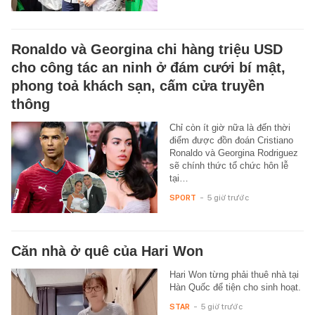
Ronaldo và Georgina chi hàng triệu USD
cho công tác an ninh ở đám cưới bí mật,
phong toả khách sạn, cấm cửa truyền
thông
Chỉ còn ít giờ nữa là đến thời
điểm được đồn đoán Cristiano
Ronaldo và Georgina Rodriguez
sẽ chính thức tổ chức hôn lễ
tại…
SPORT
-
5 giờ trước
Căn nhà ở quê của Hari Won
Hari Won từng phải thuê nhà tại
Hàn Quốc để tiện cho sinh hoạt.
STAR
-
5 giờ trước