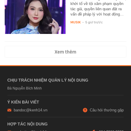
khởi tố về tội xâm phạm quyền
tác giả, quyền liên quan đặt ra
vấn đề pháp lý với hoạt động…
MUSIK
-
5 giờ trước
Xem thêm
CHỊU TRÁCH NHIỆM QUẢN LÝ NỘI DUNG
Bà Nguyễn Bích Minh
Ý KIẾN BÀI VIẾT
bandoc@kenh14.vn
Câu hỏi thường gặp
HỢP TÁC NỘI DUNG