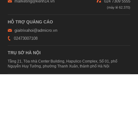
marketing@kenh14.vn
024 7309 5555
HỖ TRỢ QUẢNG CÁO
giaitrixahoi@admicro.vn
02473007108
TRỤ SỞ HÀ NỘI
Tầng 21, Tòa nhà Center Building, Hapulico Complex, Số 01, phố
Nguyễn Huy Tưởng, phường Thanh Xuân, thành phố Hà Nội
TRỤ SỞ TP.HỒ CHÍ MINH
Tầng 4, Tòa nhà 123, số 127 Võ Văn Tần, Phường Xuân Hòa, TPHCM
Giấy phép thiết lập trang thông tin điện tử tổng hợp trên mạng số
2215/GP-TTĐT do Sở Thông tin và Truyền thông Hà Nội cấp ngày 10
tháng 4 năm 2019
© Copyright 2007 - 2026 – Công ty Cổ phần VCCorp