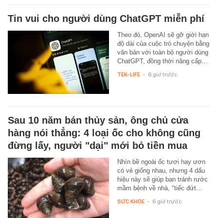
Tin vui cho người dùng ChatGPT miễn phí
Theo đó, OpenAI sẽ gỡ giới hạn
độ dài của cuộc trò chuyện bằng
văn bản với toàn bộ người dùng
ChatGPT, đồng thời nâng cấp…
TEK-LIFE
-
6 giờ trước
Sau 10 năm bán thủy sản, ông chủ cửa
hàng nói thẳng: 4 loại ốc cho không cũng
đừng lấy, người "dại" mới bỏ tiền mua
Nhìn bề ngoài ốc tươi hay ươn
có vẻ giống nhau, nhưng 4 dấu
hiệu này sẽ giúp bạn tránh rước
mầm bệnh về nhà, "tiếc đứt…
SỨC KHỎE
-
6 giờ trước