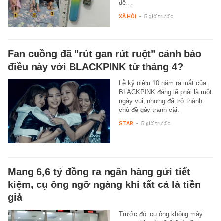
để…
XÃ HỘI
-
5 giờ trước
Fan cuồng đã "rút gan rút ruột" cảnh báo
điều này với BLACKPINK từ tháng 4?
Lễ kỷ niệm 10 năm ra mắt của
BLACKPINK đáng lẽ phải là một
ngày vui, nhưng đã trở thành
chủ đề gây tranh cãi.
STAR
-
5 giờ trước
Mang 6,6 tỷ đồng ra ngân hàng gửi tiết
kiệm, cụ ông ngỡ ngàng khi tất cả là tiền
giả
Trước đó, cụ ông không mảy