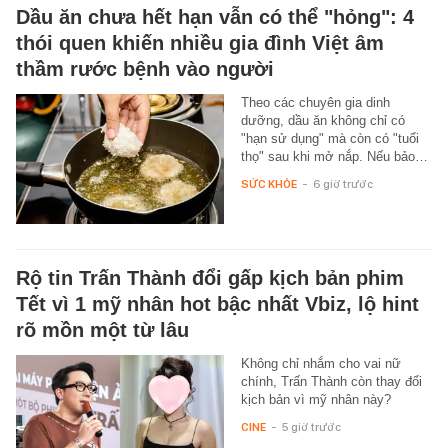
Dầu ăn chưa hết hạn vẫn có thể "hỏng": 4
thói quen khiến nhiều gia đình Việt âm
thầm rước bệnh vào người
Theo các chuyên gia dinh
dưỡng, dầu ăn không chỉ có
"hạn sử dụng" mà còn có "tuổi
thọ" sau khi mở nắp. Nếu bảo…
SỨC KHỎE
-
6 giờ trước
Rộ tin Trấn Thành đổi gấp kịch bản phim
Tết vì 1 mỹ nhân hot bậc nhất Vbiz, lộ hint
rõ mồn một từ lâu
Không chỉ nhắm cho vai nữ
chính, Trấn Thành còn thay đổi
kịch bản vì mỹ nhân này?
CINE
-
5 giờ trước