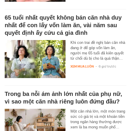
65 tuổi nhất quyết không bán căn nhà duy
nhất để con lấy vốn làm ăn, vài năm sau
quyết định ấy cứu cả gia đình
Khi con trai đề nghị bán căn nhà
đang ở để góp vốn làm ăn,
người mẹ 65 tuổi đã kiên quyết
từ chối dù bị cho là quá thận…
XEM MUA LUÔN
-
6 giờ trước
Trong ba nỗi ám ảnh lớn nhất của phụ nữ,
vì sao một căn nhà riêng luôn đứng đầu?
Một căn nhà lớn, một món trang
sức có giá trị và một khoản tiền
trong ngân hàng thường được
xem là ba mong muốn phổ…