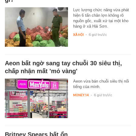
Lực lượng chức năng vừa phát
hiện 6 tấn chân lợn không rõ
nguồn gốc, xuất xứ tại một kho
hàng ở xã Hải Sơn.
XÃ HỘI
-
6 giờ trước
Aeon bất ngờ sang tay chuỗi 30 siêu thị,
chấp nhận mất 'mỏ vàng'
Aeon vừa bán chuỗi siêu thị nổi
tiếng của mình.
MONEY.14
-
6 giờ trước
Britney Spears bất ổn