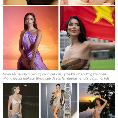
Nhan sắc lai Tây quyến rũ, cuốn hút của Lydie Vũ. Cô thường lựa chọn
những layout makeup tông nude để tôn lên đường nét góc cạnh, nổi bật