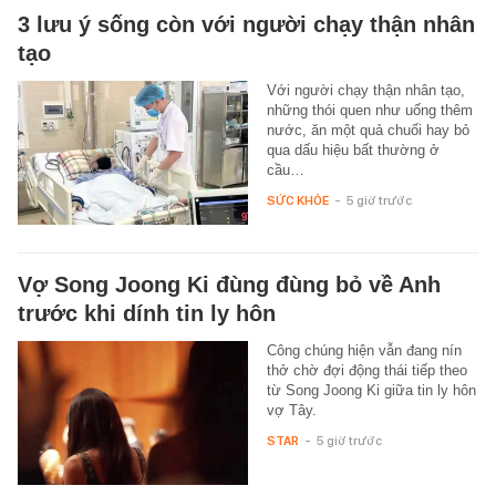
3 lưu ý sống còn với người chạy thận nhân
tạo
Với người chạy thận nhân tạo,
những thói quen như uống thêm
nước, ăn một quả chuối hay bỏ
qua dấu hiệu bất thường ở
cầu…
SỨC KHỎE
-
5 giờ trước
Vợ Song Joong Ki đùng đùng bỏ về Anh
trước khi dính tin ly hôn
Công chúng hiện vẫn đang nín
thở chờ đợi động thái tiếp theo
từ Song Joong Ki giữa tin ly hôn
vợ Tây.
STAR
-
5 giờ trước