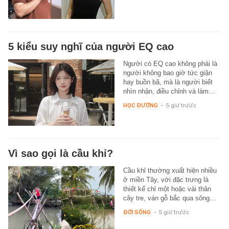
5 kiểu suy nghĩ của người EQ cao
Người có EQ cao không phải là
người không bao giờ tức giận
hay buồn bã, mà là người biết
nhìn nhận, điều chỉnh và làm…
HỌC ĐƯỜNG
-
5 giờ trước
Vì sao gọi là cầu khỉ?
Cầu khỉ thường xuất hiện nhiều
ở miền Tây, với đặc trưng là
thiết kế chỉ một hoặc vài thân
cây tre, ván gỗ bắc qua sông…
ĐỜI SỐNG
-
5 giờ trước