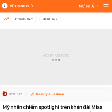
MỚI NHẤT
VỀ TRANG CHỦ
MỚI NHẤT
#trends alert
#B&F Talk
Xem thêm
Beauty & Fashion
Mỹ nhân chiếm spotlight trên khán đài Miss