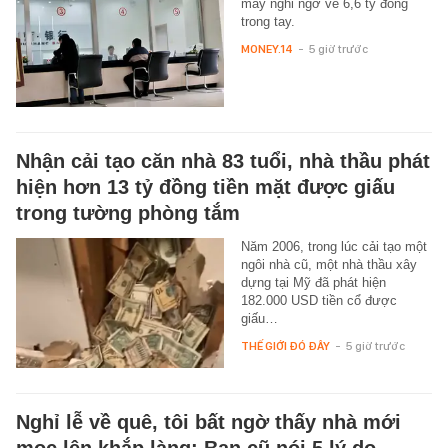
may nghi ngờ về 6,6 tỷ đồng
trong tay.
MONEY.14
-
5 giờ trước
Nhận cải tạo căn nhà 83 tuổi, nhà thầu phát
hiện hơn 13 tỷ đồng tiền mặt được giấu
trong tường phòng tắm
Năm 2006, trong lúc cải tạo một
ngôi nhà cũ, một nhà thầu xây
dựng tại Mỹ đã phát hiện
182.000 USD tiền cổ được
giấu…
THẾ GIỚI ĐÓ ĐÂY
-
5 giờ trước
Nghỉ lễ về quê, tôi bất ngờ thấy nhà mới
mọc lên khắp làng: Bạn cũ nói 5 lý do