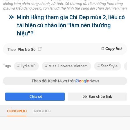
không kém phần sang chảnh, nữ tính. Cô thường ưu tiên những item tông
màu và kiểu dáng basic, tôn lên lợi thế hình thể cùng đôi chân dài miên man
Minh Hằng tham gia Chị Đẹp mùa 2, liệu có
tái hiện cú nhào lộn "làm nên thương
hiệu"?
Copy link
Theo
Phụ Nữ Số
Tags
Lydie Vũ
Miss Universe Vietnam
Star Style
Theo dõi Kenh14.vn trên
Chia sẻ
Sao chép link
CÙNG MỤC
ĐANG HOT