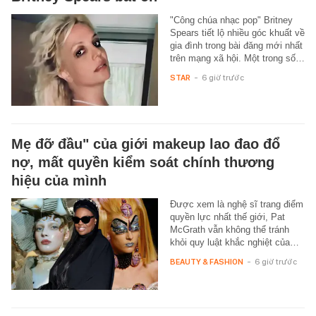
"Công chúa nhạc pop" Britney
Spears tiết lộ nhiều góc khuất về
gia đình trong bài đăng mới nhất
trên mạng xã hội. Một trong số…
STAR
-
6 giờ trước
Mẹ đỡ đầu" của giới makeup lao đao đổ
nợ, mất quyền kiểm soát chính thương
hiệu của mình
Được xem là nghệ sĩ trang điểm
quyền lực nhất thế giới, Pat
McGrath vẫn không thể tránh
khỏi quy luật khắc nghiệt của…
BEAUTY & FASHION
-
6 giờ trước