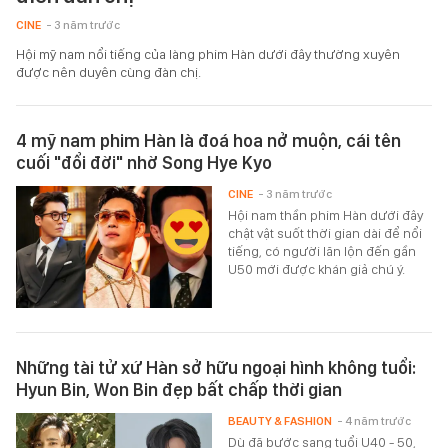
CINE
- 3 năm trước
Hội mỹ nam nổi tiếng của làng phim Hàn dưới đây thường xuyên
được nên duyên cùng đàn chị.
4 mỹ nam phim Hàn là đoá hoa nở muộn, cái tên
cuối "đổi đời" nhờ Song Hye Kyo
CINE
- 3 năm trước
Hội nam thần phim Hàn dưới đây
chật vật suốt thời gian dài để nổi
tiếng, có người lăn lộn đến gần
U50 mới được khán giả chú ý.
Những tài tử xứ Hàn sở hữu ngoại hình không tuổi:
Hyun Bin, Won Bin đẹp bất chấp thời gian
BEAUTY & FASHION
- 4 năm trước
Dù đã bước sang tuổi U40 - 50,