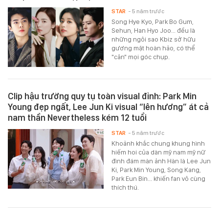
STAR
- 5 năm trước
Song Hye Kyo, Park Bo Gum,
Sehun, Han Hyo Joo... đều là
những ngôi sao Kbiz sở hữu
gương mặt hoàn hảo, có thể
"cân" mọi góc chụp.
Clip hậu trường quy tụ toàn visual đỉnh: Park Min
Young đẹp ngất, Lee Jun Ki visual “lên hương” át cả
nam thần Nevertheless kém 12 tuổi
STAR
- 5 năm trước
Khoảnh khắc chung khung hình
hiếm hoi của dàn mỹ nam mỹ nữ
đình đám màn ảnh Hàn là Lee Jun
Ki, Park Min Young, Song Kang,
Park Eun Bin... khiến fan vô cùng
thích thú.