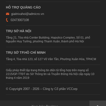
HỖ TRỢ QUẢNG CÁO
giaitrixahoi@admicro.vn
02473007108
TRỤ SỞ HÀ NỘI
Tầng 21, Tòa nhà Center Building, Hapulico Complex, Số 01, phố
Nguyễn Huy Tưởng, phường Thanh Xuân, thành phố Hà Nội
TRỤ SỞ TP.HỒ CHÍ MINH
Tầng 4, Tòa nhà 123, số 127 Võ Văn Tần, Phường Xuân Hòa, TPHCM
Giấy phép thiết lập trang thông tin điện tử tổng hợp trên mạng số
2215/GP-TTĐT do Sở Thông tin và Truyền thông Hà Nội cấp ngày 10
tháng 4 năm 2019
© Copyright 2007 - 2026 – Công ty Cổ phần VCCorp