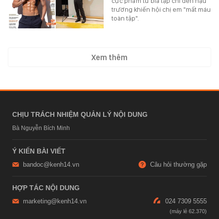
cực phẩm từ bìa tạp chí đến hậu
trường khiến hội chị em "mất máu
toàn tập".
Xem thêm
CHỊU TRÁCH NHIỆM QUẢN LÝ NỘI DUNG
Bà Nguyễn Bích Minh
Ý KIẾN BÀI VIẾT
bandoc@kenh14.vn
Câu hỏi thường gặp
HỢP TÁC NỘI DUNG
marketing@kenh14.vn
024 7309 5555