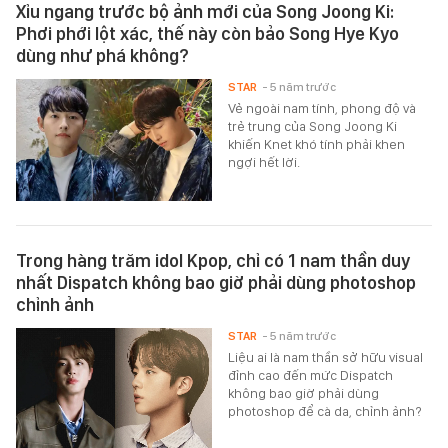
Xỉu ngang trước bộ ảnh mới của Song Joong Ki:
Phơi phới lột xác, thế này còn bảo Song Hye Kyo
dùng như phá không?
STAR
- 5 năm trước
Vẻ ngoài nam tính, phong độ và
trẻ trung của Song Joong Ki
khiến Knet khó tính phải khen
ngợi hết lời.
Trong hàng trăm idol Kpop, chỉ có 1 nam thần duy
nhất Dispatch không bao giờ phải dùng photoshop
chỉnh ảnh
STAR
- 5 năm trước
Liệu ai là nam thần sở hữu visual
đỉnh cao đến mức Dispatch
không bao giờ phải dùng
photoshop để cà da, chỉnh ảnh?