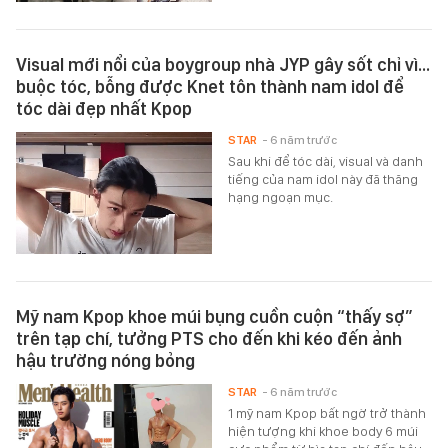
Visual mới nổi của boygroup nhà JYP gây sốt chỉ vì...
buộc tóc, bỗng được Knet tôn thành nam idol để
tóc dài đẹp nhất Kpop
STAR
- 6 năm trước
Sau khi để tóc dài, visual và danh
tiếng của nam idol này đã thăng
hạng ngoạn mục.
Mỹ nam Kpop khoe múi bụng cuồn cuộn “thấy sợ”
trên tạp chí, tưởng PTS cho đến khi kéo đến ảnh
hậu trường nóng bỏng
STAR
- 6 năm trước
1 mỹ nam Kpop bất ngờ trở thành
hiện tượng khi khoe body 6 múi