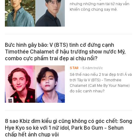
nhưng những nam tài tử này vẫn
khiến công chúng say mê.
Bức hình gây bão: V (BTS) tình cờ đứng cạnh
Timothée Chalamet ở hậu trường show nước Mỹ,
combo cực phẩm trai đẹp ai chịu nổi?
STAR
- 5 năm trước
Sẽ thế nào nếu 2 trai đẹp trời Á và
trời Tây là V (BTS) - Timothée
Chalamet (Call Me By Your Name)
đọ sắc cạnh nhau?
8 sao Kbiz dìm kiểu gì cũng không có góc chết: Song
Hye Kyo so kè với 1 nữ idol, Park Bo Gum - Sehun
chấp hết ảnh chụp vội