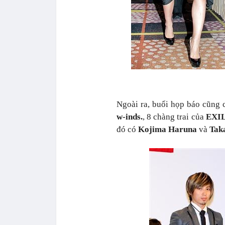
Ngoài ra, buổi họp báo cũng 
w-inds.
, 8 chàng trai của
EXI
đó có
Kojima Haruna
và
Tak