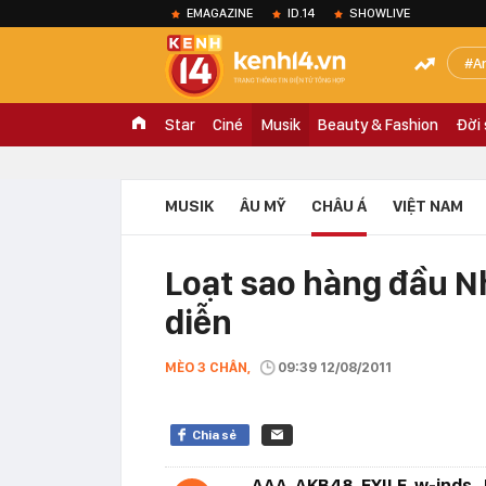
EMAGAZINE
ID.14
SHOWLIVE
A
Star
Ciné
Musik
Beauty & Fashion
Đời
MUSIK
ÂU MỸ
CHÂU Á
VIỆT NAM
Loạt sao hàng đầu N
diễn
MÈO 3 CHÂN,
09:39 12/08/2011
Chia sẻ
AAA, AKB48, EXILE, w-inds., 