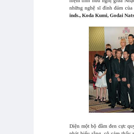
niệm tình hữu nghị giữa Nhậ
những nghệ sĩ đình đám của 
inds., Koda Kumi, Godai Nat
Diện một bộ đầm đen cực qu
phát biểu rằng, cô cảm thấy 