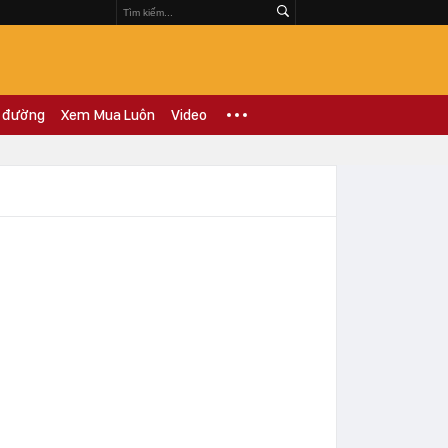
 đường
Xem Mua Luôn
Video