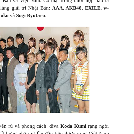
t Bản và Việt Nam. Có mặt trong buổi họp báo là
làng giải trí Nhật Bản:
AAA, AKB48, EXILE, w-
suko
và
Sugi Ryotaro
.
yến rũ và phong cách, diva
Koda Kumi
rạng ngời
rất hưng phấn vì lần đầu tiên được sang Việt Nam