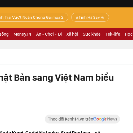
nh Trai Vượt Ngàn Chông Gai mùa 2
Tinh Hà Say Hi
 sống
Money.14
Ăn - Chơi - Đi
Xã hội
Sức khỏe
Tek-life
Học
hật Bản sang Việt Nam biểu
Theo dõi Kenh14.vn trên
Koda Kumi, Godai Natsuko, Sugi Ryotaro... sẽ