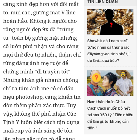
TIN LIÊN QUAN
càng xinh đẹp hơn với đôi mắt
to, mũi cao, gương mặt V-line
hoàn hảo. Không ít người cho
rằng người đẹp 9x đã "trùng
tu" toàn bộ gương mặt nhưng
Showbiz có 1 nam ca sĩ
cô luôn phủ nhận và cho rằng
từng nhận cả thùng rác
mọi thứ đều tự nhiên, thậm chí
đầy vàng vào sinh nhật, lí
do là vì… quá béo?
từng đăng ảnh mẹ ruột để
chứng minh "di truyền tốt".
Nhưng khán giả nhanh chóng
chỉ ra tấm ảnh mẹ cô có dấu
hiệu photoshop, càng khiến tin
Nam thần Hoàn Châu
đồn thêm phần xác thực. Tuy
Cách Cách muốn bỏ hết
vậy, không thể phủ nhận Cúc
tài sản 350 tỷ: "Tiền nhiều
Tịnh Y luôn biết cách tận dụng
để làm gì, tôi không cần
tiền!"
makeup và ánh sáng để tôn
lên nhan sắc giúp cô dễ dàng