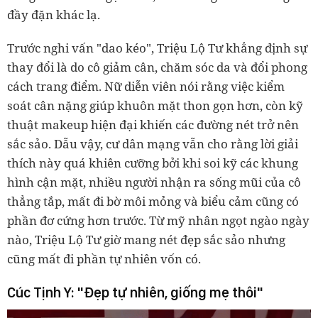
đầy đặn khác lạ.
Trước nghi vấn "dao kéo", Triệu Lộ Tư khẳng định sự
thay đổi là do cô giảm cân, chăm sóc da và đổi phong
cách trang điểm. Nữ diễn viên nói rằng việc kiểm
soát cân nặng giúp khuôn mặt thon gọn hơn, còn kỹ
thuật makeup hiện đại khiến các đường nét trở nên
sắc sảo. Dẫu vậy, cư dân mạng vẫn cho rằng lời giải
thích này quá khiên cưỡng bởi khi soi kỹ các khung
hình cận mặt, nhiều người nhận ra sống mũi của cô
thẳng tắp, mất đi bờ môi mỏng và biểu cảm cũng có
phần đơ cứng hơn trước. Từ mỹ nhân ngọt ngào ngày
nào, Triệu Lộ Tư giờ mang nét đẹp sắc sảo nhưng
cũng mất đi phần tự nhiên vốn có.
Cúc Tịnh Y: "Đẹp tự nhiên, giống mẹ thôi"