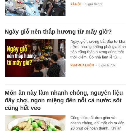
XÃ HỘI
-
5 giờ trước
Ngày giỗ nên thắp hương từ mấy giờ?
Ngày giỗ thường bắt đầu từ khá
sớm, nhưng không phải gia đình
nào cũng thắp hương cùng một
thời điểm. Có nhà làm lễ từ…
XEM MUA LUÔN
-
5 giờ trước
Món ăn này làm nhanh chóng, nguyên liệu
đầy chợ, ngon miệng đến nỗi cả nước sốt
cũng hết veo
Công thức rất đơn giản và
nhanh chóng, chỉ mất chưa đến
20 phút để hoàn thành. Khi ăn