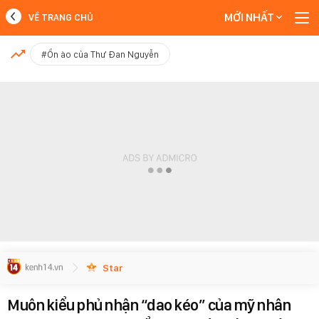
MỚI NHẤT
VỀ TRANG CHỦ
MỚI NHẤT
#Ồn ào của Thư Đan Nguyễn
Xem thêm
Star
Muôn kiểu phủ nhận “dao kéo” của mỹ nhân