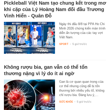
Pickleball Việt Nam tạo chung kết trong mơ
khi cặp của Lý Hoàng Nam đối đầu Trương
Vinh Hiển - Quân Đỗ
Ngày thi đấu 8/8 tại PPA Ho Chi
Minh 2026 chứng kiến màn trình
diễn ấn tượng của các tay vợt
Việt Nam.
SPORT
-
5 giờ trước
Không rượu bia, gan vẫn có thể tổn
thương nặng vì lý do ít ai ngờ
Gan là cơ quan quan trọng của
cơ thể nhưng cũng dễ bị tổn
thương bởi nhiều yếu tố, không
chỉ rượu bia. Đáng lưu ý,…
SỨC KHỎE
-
5 giờ trước