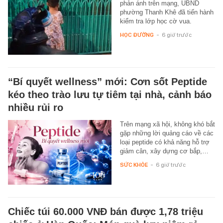
phản ánh trên mạng, UBND
phường Thanh Khê đã tiến hành
kiểm tra lớp học cờ vua.
HỌC ĐƯỜNG
-
6 giờ trước
“Bí quyết wellness” mới: Cơn sốt Peptide
kéo theo trào lưu tự tiêm tại nhà, cảnh báo
nhiều rủi ro
Trên mạng xã hội, không khó bắt
gặp những lời quảng cáo về các
loại peptide có khả năng hỗ trợ
giảm cân, xây dựng cơ bắp,…
SỨC KHỎE
-
6 giờ trước
Chiếc túi 60.000 VNĐ bán được 1,78 triệu