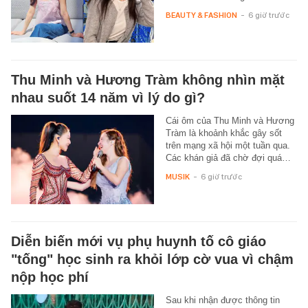
BEAUTY & FASHION
-
6 giờ trước
Thu Minh và Hương Tràm không nhìn mặt
nhau suốt 14 năm vì lý do gì?
Cái ôm của Thu Minh và Hương
Tràm là khoảnh khắc gây sốt
trên mạng xã hội một tuần qua.
Các khán giả đã chờ đợi quá…
MUSIK
-
6 giờ trước
Diễn biến mới vụ phụ huynh tố cô giáo
"tống" học sinh ra khỏi lớp cờ vua vì chậm
nộp học phí
Sau khi nhận được thông tin