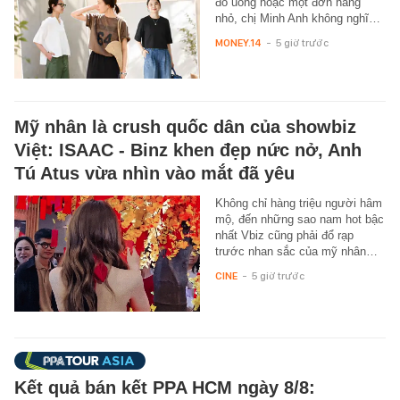
đồ uống hoặc một đơn hàng
nhỏ, chị Minh Anh không nghĩ…
MONEY.14
-
5 giờ trước
Mỹ nhân là crush quốc dân của showbiz
Việt: ISAAC - Binz khen đẹp nức nở, Anh
Tú Atus vừa nhìn vào mắt đã yêu
Không chỉ hàng triệu người hâm
mộ, đến những sao nam hot bậc
nhất Vbiz cũng phải đổ rạp
trước nhan sắc của mỹ nhân…
CINE
-
5 giờ trước
Kết quả bán kết PPA HCM ngày 8/8: