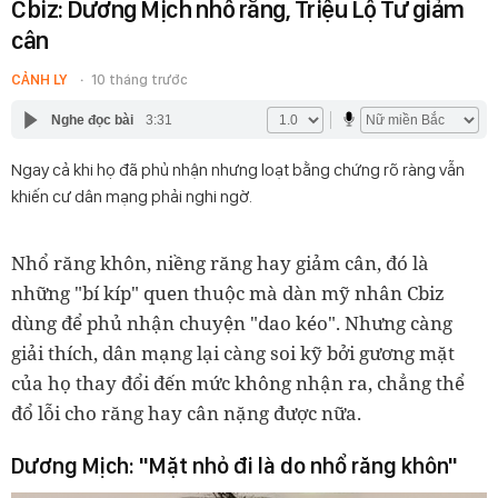
Cbiz: Dương Mịch nhổ răng, Triệu Lộ Tư giảm
cân
CẢNH LY
10 tháng trước
Nghe đọc bài
3:31
Ngay cả khi họ đã phủ nhận nhưng loạt bằng chứng rõ ràng vẫn
khiến cư dân mạng phải nghi ngờ.
Nhổ răng khôn, niềng răng hay giảm cân, đó là
những "bí kíp" quen thuộc mà dàn mỹ nhân Cbiz
dùng để phủ nhận chuyện "dao kéo". Nhưng càng
giải thích, dân mạng lại càng soi kỹ bởi gương mặt
của họ thay đổi đến mức không nhận ra, chẳng thể
đổ lỗi cho răng hay cân nặng được nữa.
Dương Mịch: "Mặt nhỏ đi là do nhổ răng khôn"