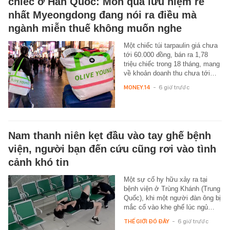
chiếc ở Hàn Quốc: Món quà lưu niệm rẻ
nhất Myeongdong đang nói ra điều mà
ngành miễn thuế không muốn nghe
Một chiếc túi tarpaulin giá chưa
tới 60.000 đồng, bán ra 1,78
triệu chiếc trong 18 tháng, mang
về khoản doanh thu chưa tới…
MONEY.14
-
6 giờ trước
Nam thanh niên kẹt đầu vào tay ghế bệnh
viện, người bạn đến cứu cũng rơi vào tình
cảnh khó tin
Một sự cố hy hữu xảy ra tại
bệnh viện ở Trùng Khánh (Trung
Quốc), khi một người đàn ông bị
mắc cổ vào khe ghế lúc ngủ…
THẾ GIỚI ĐÓ ĐÂY
-
6 giờ trước