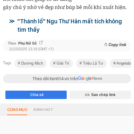
gây chú ý nhờ vẻ đẹp như búp bê mỗi khi xuất hiện.
"Thánh lố" Ngu Thư Hân mất tích không
tìm thấy
Theo
Phụ Nữ Số
Copy link
11/10/2025 13:19 (GMT +7)
Tags
Dương Mịch
Giải Trí
Triệu Lộ Tư
Angelaba
Theo dõi Kenh14.vn trên
Chia sẻ
Sao chép link
CÙNG MỤC
ĐANG HOT