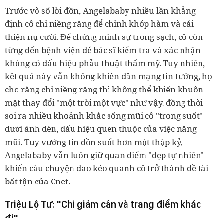
Trước vô số lời đồn, Angelababy nhiều lần khẳng
định cô chỉ niềng răng để chỉnh khớp hàm và cải
thiện nụ cười. Để chứng minh sự trong sạch, cô còn
từng đến bệnh viện để bác sĩ kiểm tra và xác nhận
không có dấu hiệu phẫu thuật thẩm mỹ. Tuy nhiên,
kết quả này vẫn không khiến dân mạng tin tưởng, họ
cho rằng chỉ niềng răng thì không thể khiến khuôn
mặt thay đổi "một trời một vực" như vậy, đồng thời
soi ra nhiều khoảnh khắc sống mũi cô "trong suốt"
dưới ánh đèn, dấu hiệu quen thuộc của việc nâng
mũi. Tuy vướng tin đồn suốt hơn một thập kỷ,
Angelababy vẫn luôn giữ quan điểm "đẹp tự nhiên"
khiến câu chuyện dao kéo quanh cô trở thành đề tài
bất tận của Cnet.
Triệu Lộ Tư: "Chỉ giảm cân và trang điểm khác
đi"