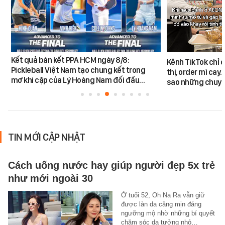
Kết quả bán kết PPA HCM ngày 8/8:
Kênh TikTok chỉ c
Pickleball Việt Nam tạo chung kết trong
thị, order mì cay…
mơ khi cặp của Lý Hoàng Nam đối đầu…
sao những chuyệ
TIN MỚI CẬP NHẬT
Cách uống nước hay giúp người đẹp 5x trẻ
như mới ngoài 30
Ở tuổi 52, Oh Na Ra vẫn giữ
được làn da căng mịn đáng
ngưỡng mộ nhờ những bí quyết
chăm sóc da tưởng nhỏ…