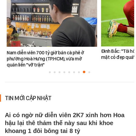
Đình Bắc: "Tôi hô
Nam diễn viên 700 tỷ giờ bán cà phê ở
mặt cỏ đẹp quá"
phường Hoà Hưng (TP.HCM), vừa mở
quán liền "vỡ trận"
TIN MỚI CẬP NHẬT
Ai có ngờ nữ diễn viên 2K7 xinh hơn Hoa
hậu lại thê thảm thế này sau khi khoe
khoang 1 đôi bông tai 8 tỷ