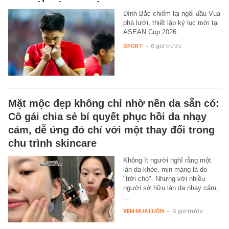
Đình Bắc chiếm lại ngôi đầu Vua
phá lưới, thiết lập kỷ lục mới tại
ASEAN Cup 2026.
SPORT
-
6 giờ trước
Mặt mộc đẹp không chỉ nhờ nền da sẵn có:
Cô gái chia sẻ bí quyết phục hồi da nhạy
cảm, dễ ửng đỏ chỉ với một thay đổi trong
chu trình skincare
Không ít người nghĩ rằng một
làn da khỏe, mịn màng là do
"trời cho". Nhưng với nhiều
người sở hữu làn da nhạy cảm,
…
XEM MUA LUÔN
-
6 giờ trước