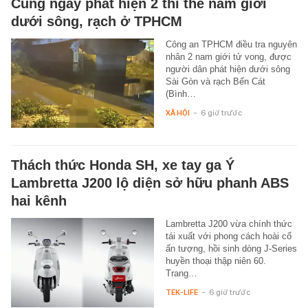
Cùng ngày phát hiện 2 thi thể nam giới
dưới sông, rạch ở TPHCM
Công an TPHCM điều tra nguyên
nhân 2 nam giới tử vong, được
người dân phát hiện dưới sông
Sài Gòn và rạch Bến Cát
(Bình…
XÃ HỘI
-
6 giờ trước
Thách thức Honda SH, xe tay ga Ý
Lambretta J200 lộ diện sở hữu phanh ABS
hai kênh
Lambretta J200 vừa chính thức
tái xuất với phong cách hoài cổ
ấn tượng, hồi sinh dòng J-Series
huyền thoại thập niên 60.
Trang…
TEK-LIFE
-
6 giờ trước