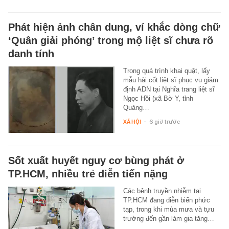
Phát hiện ảnh chân dung, ví khắc dòng chữ
‘Quân giải phóng’ trong mộ liệt sĩ chưa rõ
danh tính
Trong quá trình khai quật, lấy
mẫu hài cốt liệt sĩ phục vụ giám
định ADN tại Nghĩa trang liệt sĩ
Ngọc Hồi (xã Bờ Y, tỉnh
Quảng…
XÃ HỘI
-
6 giờ trước
Sốt xuất huyết nguy cơ bùng phát ở
TP.HCM, nhiều trẻ diễn tiến nặng
Các bệnh truyền nhiễm tại
TP.HCM đang diễn biến phức
tạp, trong khi mùa mưa và tựu
trường đến gần làm gia tăng…