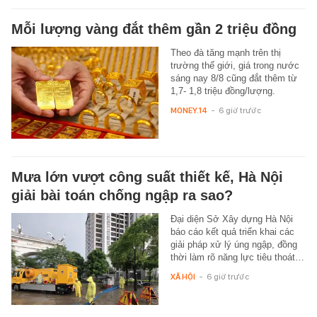
Mỗi lượng vàng đắt thêm gần 2 triệu đồng
Theo đà tăng mạnh trên thị
trường thế giới, giá trong nước
sáng nay 8/8 cũng đắt thêm từ
1,7- 1,8 triệu đồng/lượng.
MONEY.14
-
6 giờ trước
Mưa lớn vượt công suất thiết kế, Hà Nội
giải bài toán chống ngập ra sao?
Đại diện Sở Xây dựng Hà Nội
báo cáo kết quả triển khai các
giải pháp xử lý úng ngập, đồng
thời làm rõ năng lực tiêu thoát…
XÃ HỘI
-
6 giờ trước