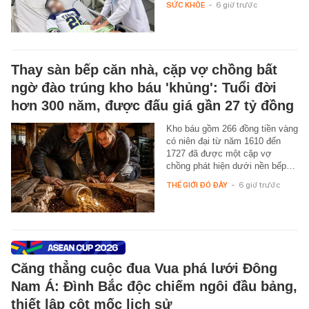
SỨC KHỎE
-
6 giờ trước
Thay sàn bếp căn nhà, cặp vợ chồng bất
ngờ đào trúng kho báu 'khủng': Tuổi đời
hơn 300 năm, được đấu giá gần 27 tỷ đồng
Kho báu gồm 266 đồng tiền vàng
có niên đại từ năm 1610 đến
1727 đã được một cặp vợ
chồng phát hiện dưới nền bếp…
THẾ GIỚI ĐÓ ĐÂY
-
6 giờ trước
Căng thẳng cuộc đua Vua phá lưới Đông
Nam Á: Đình Bắc độc chiếm ngôi đầu bảng,
thiết lập cột mốc lịch sử