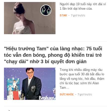
Người đẹp 19 tuổi này rớt đài vì
1 lần trót dại khoe của.
STAR
-
7 giờ trước
"Hiệu trưởng Tam" của làng nhạc: 75 tuổi
tóc vẫn đen bóng, phong độ khiến trai trẻ
"chạy dài" nhờ 3 bí quyết đơn giản
Trong khi nhiều đấng mày râu
bước qua tuổi 30 đã bắt đầu lo
lắng về rụng tóc, hói đầu, thậm
chí là tóc bạc sớm thì Alan
Tam…
SỨC KHỎE
-
7 giờ trước