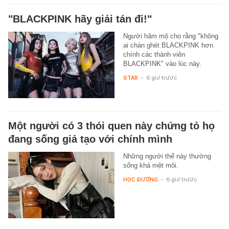
"BLACKPINK hãy giải tán đi!"
Người hâm mộ cho rằng "không
ai chán ghét BLACKPINK hơn
chính các thành viên
BLACKPINK" vào lúc này.
STAR
-
6 giờ trước
Một người có 3 thói quen này chứng tỏ họ
đang sống giả tạo với chính mình
Những người thế này thường
sống khá mệt mỏi.
HỌC ĐƯỜNG
-
6 giờ trước