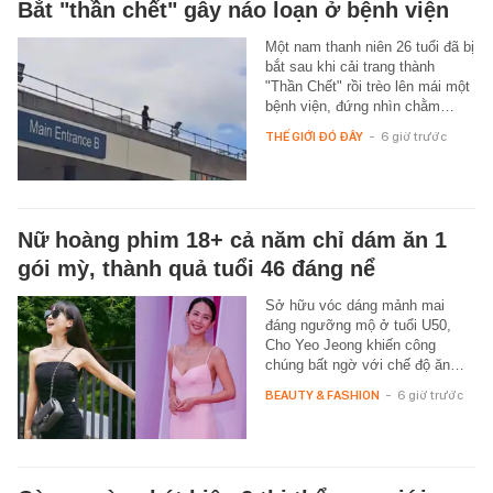
Bắt "thần chết" gây náo loạn ở bệnh viện
Một nam thanh niên 26 tuổi đã bị
bắt sau khi cải trang thành
"Thần Chết" rồi trèo lên mái một
bệnh viện, đứng nhìn chằm…
THẾ GIỚI ĐÓ ĐÂY
-
6 giờ trước
Nữ hoàng phim 18+ cả năm chỉ dám ăn 1
gói mỳ, thành quả tuổi 46 đáng nể
Sở hữu vóc dáng mảnh mai
đáng ngưỡng mộ ở tuổi U50,
Cho Yeo Jeong khiến công
chúng bất ngờ với chế độ ăn…
BEAUTY & FASHION
-
6 giờ trước