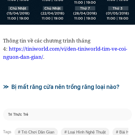
Thông tin về các chương trình tháng
https://tiniworld.com/vi/den-tiniworld-tim-ve-coi-
4:
nguon-dan-gian/
.
Bị mất răng cửa nên trồng răng loại nào?
Trí Thức Trẻ
Tags
Trò Chơi Dân Gian
Loại Hình Nghệ Thuật
Bài Học