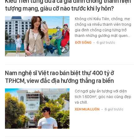
Kiều Tiên từng đưa cả gia đình chồng thành hiện
tượng mạng, giàu cỡ nào trước khi ly hôn?
Không chỉ Kiều Tiên, chồng, mẹ
chồng và nhiều thành viên trong
gia đình chồng cũng từng trở
thành những gương mặt quen…
ĐỜI SỐNG
-
6 giờ trước
Nam nghệ sĩ Việt rao bán biệt thự 400 tỷ ở
TP.HCM, view đắc địa hướng thẳng ra biển
Cơ ngơi gây ấn tượng với diện
tích 1.600m², góc nào cũng đẹp
và chill.
XEM MUA LUÔN
-
6 giờ trước