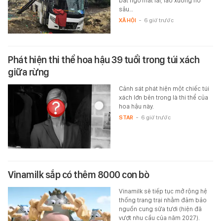
bất ngờ mất lái, lao xuống hố
sâu…
XÃ HỘI
-
6 giờ trước
Phát hiện thi thể hoa hậu 39 tuổi trong túi xách
giữa rừng
Cảnh sát phát hiện một chiếc túi
xách lớn bên trong là thi thể của
hoa hậu này.
STAR
-
6 giờ trước
Vinamilk sắp có thêm 8000 con bò
Vinamilk sẽ tiếp tục mở rộng hệ
thống trang trại nhằm đảm bảo
nguồn cung sữa tươi (hiện đã
vượt nhu cầu của năm 2027).