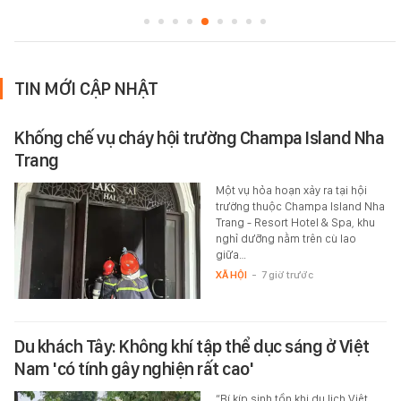
TIN MỚI CẬP NHẬT
Khống chế vụ cháy hội trường Champa Island Nha
Trang
Một vụ hỏa hoạn xảy ra tại hội
trường thuộc Champa Island Nha
Trang - Resort Hotel & Spa, khu
nghỉ dưỡng nằm trên cù lao
giữa…
XÃ HỘI
-
7 giờ trước
Du khách Tây: Không khí tập thể dục sáng ở Việt
Nam 'có tính gây nghiện rất cao'
“Bí kíp sinh tồn khi du lịch Việt