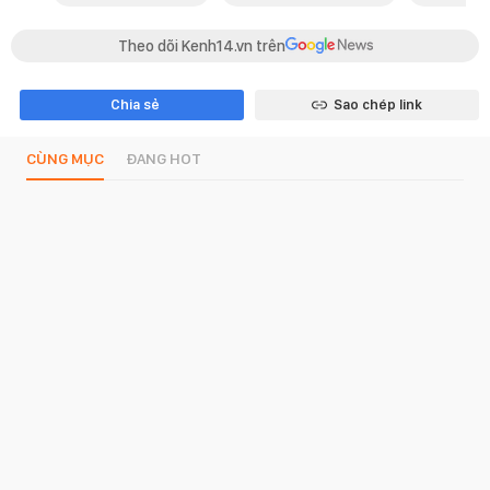
Theo dõi Kenh14.vn trên
Chia sẻ
Sao chép link
CÙNG MỤC
ĐANG HOT