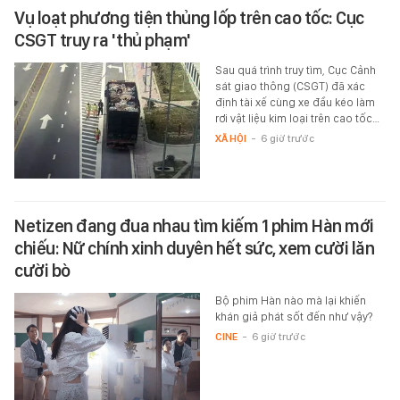
Vụ loạt phương tiện thủng lốp trên cao tốc: Cục
CSGT truy ra 'thủ phạm'
Sau quá trình truy tìm, Cục Cảnh
sát giao thông (CSGT) đã xác
định tài xế cùng xe đầu kéo làm
rơi vật liệu kim loại trên cao tốc…
XÃ HỘI
-
6 giờ trước
Netizen đang đua nhau tìm kiếm 1 phim Hàn mới
chiếu: Nữ chính xinh duyên hết sức, xem cười lăn
cười bò
Bộ phim Hàn nào mà lại khiến
khán giả phát sốt đến như vậy?
CINE
-
6 giờ trước