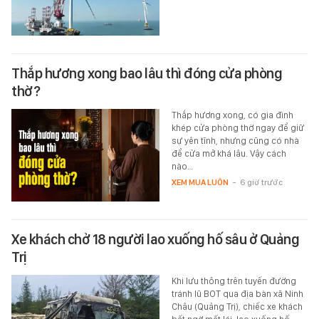
Thắp hương xong bao lâu thì đóng cửa phòng
thờ?
Thắp hương xong, có gia đình
khép cửa phòng thờ ngay để giữ
sự yên tĩnh, nhưng cũng có nhà
để cửa mở khá lâu. Vậy cách
nào…
XEM MUA LUÔN
-
6 giờ trước
Xe khách chở 18 người lao xuống hố sâu ở Quảng
Trị
Khi lưu thông trên tuyến đường
tránh lũ BOT qua địa bàn xã Ninh
Châu (Quảng Trị), chiếc xe khách