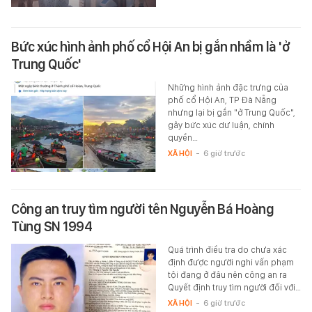
Bức xúc hình ảnh phố cổ Hội An bị gắn nhầm là 'ở
Trung Quốc'
Những hình ảnh đặc trưng của
phố cổ Hội An, TP Đà Nẵng
nhưng lại bị gắn "ở Trung Quốc",
gây bức xúc dư luận, chính
quyền…
XÃ HỘI
-
6 giờ trước
Công an truy tìm người tên Nguyễn Bá Hoàng
Tùng SN 1994
Quá trình điều tra do chưa xác
định được người nghi vấn phạm
tội đang ở đâu nên công an ra
Quyết định truy tìm người đối với…
XÃ HỘI
-
6 giờ trước