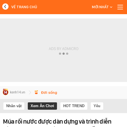
VỀ TRANG CHỦ
MỚI NHẤT
MỚI NHẤT
Xem thêm
Đời sống
Nhân vật
Xem Ăn Chơi
HOT TREND
Yêu
Múa rối nước được dàn dựng và trình diễn