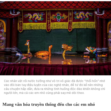
Các nhân vật rối nước tưởng như vô tri vô giác đã được “thổi hồn” nhờ
vào đôi bàn tay điêu luyện của các nghệ nhân, để từ đó kể nên những
câu chuyện hấp dẫn, đưa ra những tình huống độc đáo khiến không chỉ
người lớn, mà cả các em nhỏ cũng phải say mê dõi theo.
Mang văn hóa truyền thống đến cho các em nhỏ