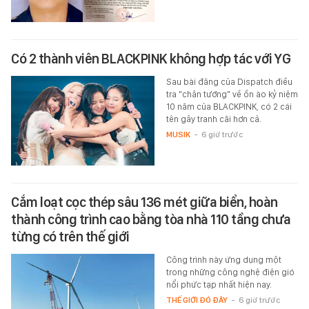
Có 2 thành viên BLACKPINK không hợp tác với YG
Sau bài đăng của Dispatch điều
tra "chân tướng" về ồn ào kỷ niệm
10 năm của BLACKPINK, có 2 cái
tên gây tranh cãi hơn cả.
MUSIK
-
6 giờ trước
Cắm loạt cọc thép sâu 136 mét giữa biển, hoàn
thành công trình cao bằng tòa nhà 110 tầng chưa
từng có trên thế giới
Công trình này ứng dụng một
trong những công nghệ điện gió
nổi phức tạp nhất hiện nay.
THẾ GIỚI ĐÓ ĐÂY
-
6 giờ trước