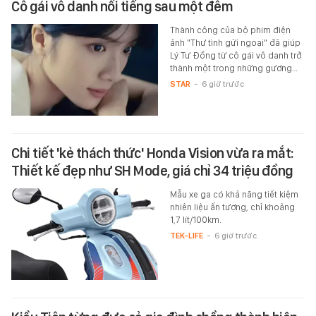
Cô gái vô danh nổi tiếng sau một đêm
Thành công của bộ phim điện
ảnh "Thư tình gửi ngoại" đã giúp
Lý Tư Đồng từ cô gái vô danh trở
thành một trong những gương…
STAR
-
6 giờ trước
Chi tiết 'kẻ thách thức' Honda Vision vừa ra mắt:
Thiết kế đẹp như SH Mode, giá chỉ 34 triệu đồng
Mẫu xe ga có khả năng tiết kiệm
nhiên liệu ấn tượng, chỉ khoảng
1,7 lít/100km.
TEK-LIFE
-
6 giờ trước