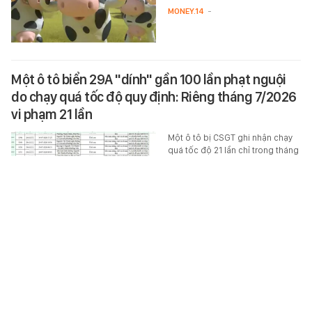
MONEY.14
-
Một ô tô biển 29A "dính" gần 100 lần phạt nguội
do chạy quá tốc độ quy định: Riêng tháng 7/2026
vi phạm 21 lần
Một ô tô bị CSGT ghi nhận chạy
quá tốc độ 21 lần chỉ trong tháng
7. Tra cứu trên ứng dụng
VNeTraffic cho thấy, phương tiện
này hiện có tổng cộng 98 lỗi
phạt nguội đang ở trạng thái
"chưa xử phạt".
XÃ HỘI
-
Giây phút học sinh hoảng sợ lẩn trốn kẻ xả súng ở
trường học Thái Lan