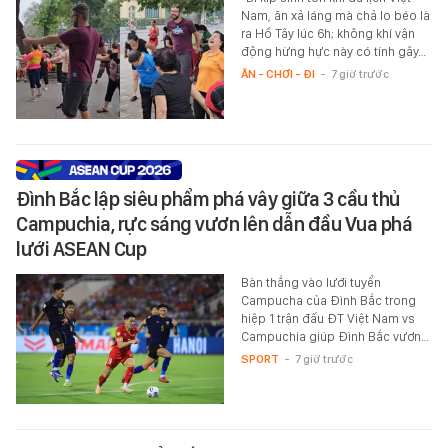
Nam, ăn xả láng mà chả lo béo là
ra Hồ Tây lúc 6h; không khí vận
động hừng hực này có tính gây…
ĂN - CHƠI - ĐI
-
7 giờ trước
Đình Bắc lập siêu phẩm phá vây giữa 3 cầu thủ
Campuchia, rực sáng vươn lên dẫn đầu Vua phá
lưới ASEAN Cup
Bàn thắng vào lưới tuyển
Campucha của Đình Bắc trong
hiệp 1 trận đấu ĐT Việt Nam vs
Campuchia giúp Đình Bắc vươn…
SPORT
-
7 giờ trước