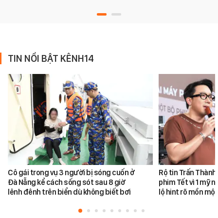
TIN NỔI BẬT KÊNH14
Cô gái trong vụ 3 người bị sóng cuốn ở
Rộ tin Trấn Thành
Đà Nẵng kể cách sống sót sau 8 giờ
phim Tết vì 1 mỹ n
lênh đênh trên biển dù không biết bơi
lộ hint rõ mồn một