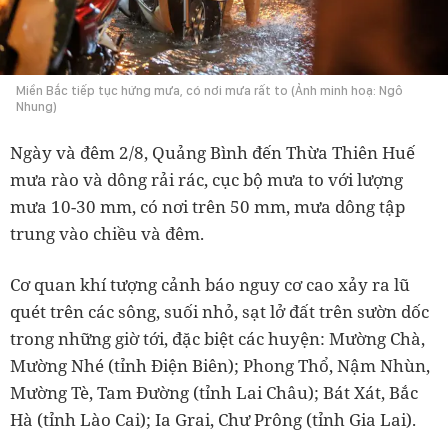
Miền Bắc tiếp tục hứng mưa, có nơi mưa rất to (Ảnh minh hoạ: Ngô
Nhung)
Ngày và đêm 2/8, Quảng Bình đến Thừa Thiên Huế
mưa rào và dông rải rác, cục bộ mưa to với lượng
mưa 10-30 mm, có nơi trên 50 mm, mưa dông tập
trung vào chiều và đêm.
Cơ quan khí tượng cảnh báo nguy cơ cao xảy ra lũ
quét trên các sông, suối nhỏ, sạt lở đất trên sườn dốc
trong những giờ tới, đặc biệt các huyện: Mường Chà,
Mường Nhé (tỉnh Điện Biên); Phong Thổ, Nậm Nhùn,
Mường Tè, Tam Đường (tỉnh Lai Châu); Bát Xát, Bắc
Hà (tỉnh Lào Cai); Ia Grai, Chư Prông (tỉnh Gia Lai).