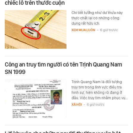
chiếc lỗ trên thước cuộn
Chi tiết tưởng như dư thừa này
thực chất lại có những công
dụng rất hữu ích.
XEM MUA LUÔN
-
6 giờ trước
Công an truy tìm người có tên Trịnh Quang Nam
SN 1999
Trịnh Quang Nam là đối tượng
truy tìm trong lĩnh vực điều tra
hình sự, hiện không rõ đang ở
đâu. Việc truy tìm nhằm phục vụ…
XÃ HỘI
-
6 giờ trước