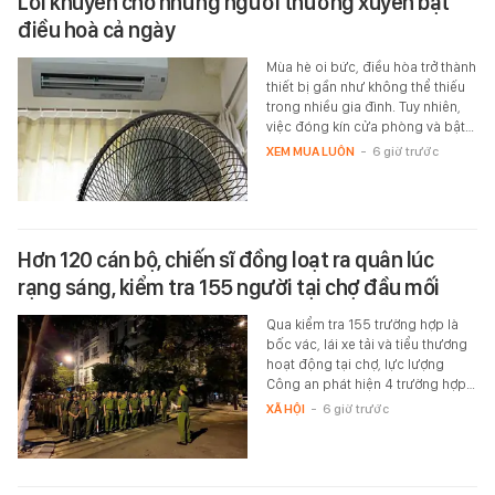
Lời khuyên cho những người thường xuyên bật
điều hoà cả ngày
Mùa hè oi bức, điều hòa trở thành
thiết bị gần như không thể thiếu
trong nhiều gia đình. Tuy nhiên,
việc đóng kín cửa phòng và bật…
XEM MUA LUÔN
-
6 giờ trước
Hơn 120 cán bộ, chiến sĩ đồng loạt ra quân lúc
rạng sáng, kiểm tra 155 người tại chợ đầu mối
Qua kiểm tra 155 trường hợp là
bốc vác, lái xe tải và tiểu thương
hoạt động tại chợ, lực lượng
Công an phát hiện 4 trường hợp…
XÃ HỘI
-
6 giờ trước