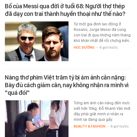
Bố của Messi qua đời ở tuổi 68: Người thợ thép
đã dạy con trai thành huyền thoại như thế nào?
Từ một gia đình lao động ở
Rosario, Jorge Messi đã cùng
con trai đi qua những năm tháng
khó khăn nhất để rồi chứng kiến…
HỌC ĐƯỜNG
-
6 giờ trước
Nàng thơ phim Việt trăm tỷ bị ám ảnh cân nặng:
Bày đủ cách giảm cân, nay không nhận ra mình vì
"quá đói"
Từng ám ảnh cân nặng đến mức
siết hơn 10kg, Đỗ Khánh Vân mới
đây phải giật mình vì nhận ra
mình lại đang quá gầy.
BEAUTY & FASHION
-
6 giờ trước