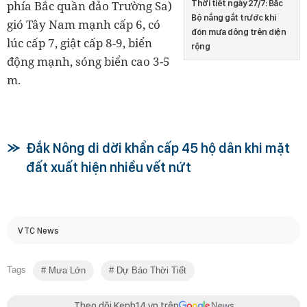
Thời tiết ngày 27/7: Bắc
phía Bắc quần đảo Trường Sa)
Bộ nắng gắt trước khi
gió Tây Nam mạnh cấp 6, có
đón mưa dông trên diện
lúc cấp 7, giật cấp 8-9, biển
rộng
động mạnh, sóng biển cao 3-5
m.
Đắk Nông di dời khẩn cấp 45 hộ dân khi mặt
đất xuất hiện nhiều vết nứt
VTC News
Tags
Mưa Lớn
Dự Báo Thời Tiết
Theo dõi Kenh14.vn trên