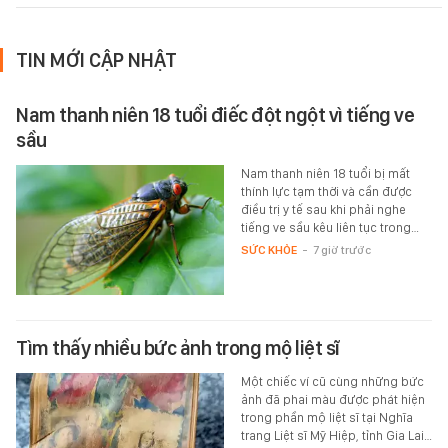
TIN MỚI CẬP NHẬT
Nam thanh niên 18 tuổi điếc đột ngột vì tiếng ve
sầu
Nam thanh niên 18 tuổi bị mất
thính lực tạm thời và cần được
điều trị y tế sau khi phải nghe
tiếng ve sầu kêu liên tục trong…
SỨC KHỎE
-
7 giờ trước
Tìm thấy nhiều bức ảnh trong mộ liệt sĩ
Một chiếc ví cũ cùng những bức
ảnh đã phai màu được phát hiện
trong phần mộ liệt sĩ tại Nghĩa
trang Liệt sĩ Mỹ Hiệp, tỉnh Gia Lai…