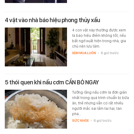
4 vật vào nhà báo hiệu phong thủy xấu
4 con vật này thường được xem
là báo hiệu điềm không tốt, nếu
bất ngờ xuất hiện trong nhà, gia
chủ nên lưu tâm.
XEM MUA LUÔN
-
6 giờ trước
5 thói quen khi nấu cơm CẦN BỎ NGAY
Tưởng rằng nấu cơm là đơn giản
nhất trong quá trình chuẩn bị bữa
ăn, thế nhưng vẫn có rất nhiều
người mắc sai lầm tai hại, tàn
phá…
SỨC KHỎE
-
6 giờ trước