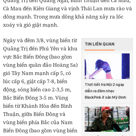
Quảng Trị đến Quảng Ngãi, Bình Thuận đến Cà Mau,
Cà Mau đến Kiên Giang và vịnh Thái Lan mưa rào và
dông mạnh. Trong mưa dông khả năng xảy ra lốc
xoáy và gió giật mạnh.
Ngày và đêm 3/8, vùng biển từ
TIN LIÊN QUAN
Quảng Trị đến Phú Yên và khu
vực Bắc Biển Đông (bao gồm
vùng biển quần đảo Hoàng Sa)
gió Tây Nam mạnh cấp 5, có
lúc cấp 6, giật cấp 7-8, biển
Thời tiết Hà Nội 2 ngày
động, sóng biển cao 2-3,5 m,
diễn ra đêm nhạc
Bắc Biển Đông 3-5 m. Vùng
BlackPink ở sân Mỹ Đình
biển từ Khánh Hòa đến Bình
Thuận, giữa Biển Đông và
vùng biển phía Bắc của Nam
Biển Đông (bao gồm vùng biển