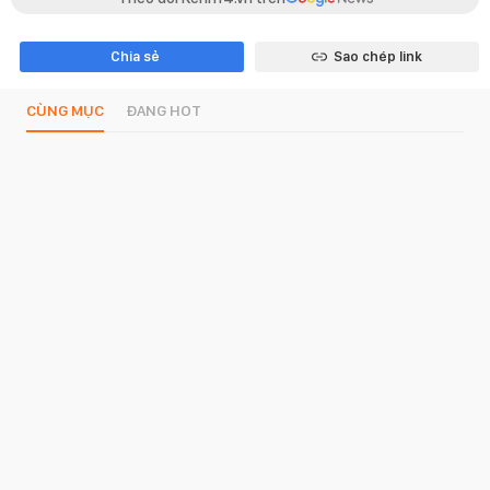
Chia sẻ
Sao chép link
CÙNG MỤC
ĐANG HOT