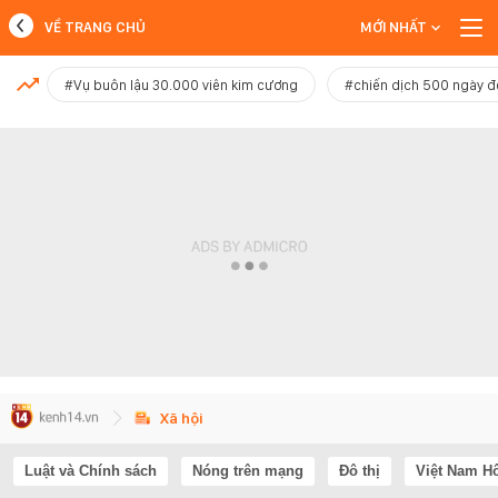
VỀ TRANG CHỦ
MỚI NHẤT
MỚI NHẤT
#Vụ buôn lậu 30.000 viên kim cương
#chiến dịch 500 ngày 
Xem thêm
Xã hội
Luật và Chính sách
Nóng trên mạng
Đô thị
Việt Nam H