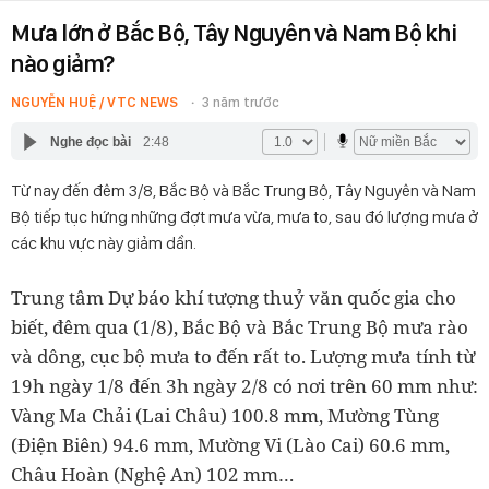
Mưa lớn ở Bắc Bộ, Tây Nguyên và Nam Bộ khi
nào giảm?
NGUYỄN HUỆ / VTC NEWS
3 năm trước
Nghe đọc bài
2:48
Từ nay đến đêm 3/8, Bắc Bộ và Bắc Trung Bộ, Tây Nguyên và Nam
Bộ tiếp tục hứng những đợt mưa vừa, mưa to, sau đó lượng mưa ở
các khu vực này giảm dần.
Trung tâm Dự báo khí tượng thuỷ văn quốc gia cho
biết, đêm qua (1/8), Bắc Bộ và Bắc Trung Bộ mưa rào
và dông, cục bộ mưa to đến rất to. Lượng mưa tính từ
19h ngày 1/8 đến 3h ngày 2/8 có nơi trên 60 mm như:
Vàng Ma Chải (Lai Châu) 100.8 mm, Mường Tùng
(Điện Biên) 94.6 mm, Mường Vi (Lào Cai) 60.6 mm,
Châu Hoàn (Nghệ An) 102 mm…