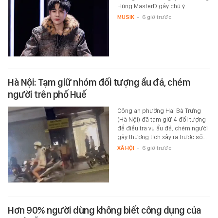
Hùng MasterD gây chú ý.
MUSIK
-
6 giờ trước
Hà Nội: Tạm giữ nhóm đối tượng ẩu đả, chém
người trên phố Huế
Công an phường Hai Bà Trưng
(Hà Nội) đã tạm giữ 4 đối tượng
để điều tra vụ ẩu đả, chém người
gây thương tích xảy ra trước số…
XÃ HỘI
-
6 giờ trước
Hơn 90% người dùng không biết công dụng của