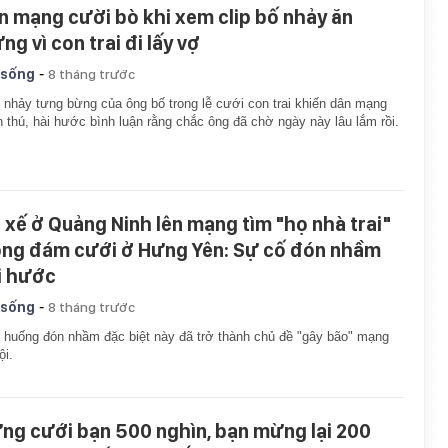
n mạng cười bò khi xem clip bố nhảy ăn
ng vì con trai đi lấy vợ
-
 sống
8 tháng trước
 nhảy tưng bừng của ông bố trong lễ cưới con trai khiến dân mạng
h thú, hài hước bình luận rằng chắc ông đã chờ ngày này lâu lắm rồi.
i xế ở Quảng Ninh lên mạng tìm "họ nhà trai"
ong đám cưới ở Hưng Yên: Sự cố đón nhầm
i hước
-
 sống
8 tháng trước
 huống đón nhầm đặc biệt này đã trở thành chủ đề "gây bão" mạng
ội.
ng cưới bạn 500 nghìn, bạn mừng lại 200