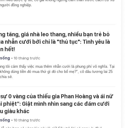
người đồng nghiệp.
ng tăng, giá nhà leo thang, nhiều bạn trẻ bỏ
a nhẫn cưới bởi chỉ là "thủ tục": Tình yêu là
n hết!
-
 sống
10 tháng trước
ng tôi cảm thấy việc mua thêm nhẫn cưới là phung phí vô nghĩa. Tại
không dùng tiền đó mua thứ gì đó cho bố mẹ?", cô dâu tương lai 25
 chia sẻ.
 sự 0 vàng của thiếu gia Phan Hoàng và ái nữ
ài phiệt”: Giật mình nhìn sang các đám cưới
êu giàu khác
-
 sống
10 tháng trước