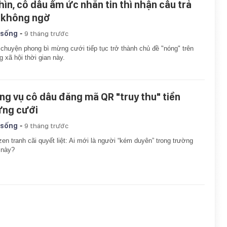
hìn, cô dâu ấm ức nhắn tin thì nhận câu trả
i không ngờ
-
 sống
9 tháng trước
chuyện phong bì mừng cưới tiếp tục trở thành chủ đề "nóng" trên
 xã hội thời gian này.
ng vụ cô dâu đăng mã QR "truy thu" tiền
ng cưới
-
 sống
9 tháng trước
zen tranh cãi quyết liệt: Ai mới là người “kém duyên” trong trường
 này?