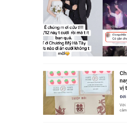
Ch
na
vị 
Đời
Với 
cảm 