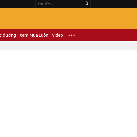
c đường
Xem Mua Luôn
Video