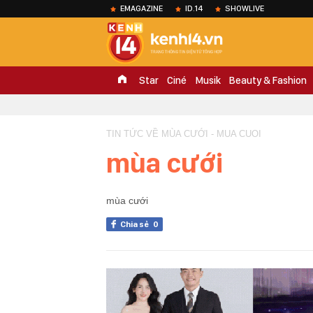
EMAGAZINE
ID.14
SHOWLIVE
Star
Ciné
Musik
Beauty & Fashion
TIN TỨC VỀ MÙA CƯỚI - MUA CUOI
mùa cưới
mùa cưới
Chia sẻ
0