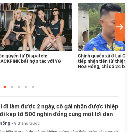
c quyền từ Dispatch:
Chính quyền xã ở Lai Ch
ACKPINK bất hợp tác với YG
tiếp nhận tiền từ thiện c
Hoa Hồng, chỉ có 24 bồn
i đi làm được 2 ngày, cô gái nhận được thiệp
ới kẹp tờ 500 nghìn đồng cùng một lời dặn
-
 sống
9 tháng trước
tìm hiểu được lý do, cô gái không ngừng cảm thán trước cách cư xử