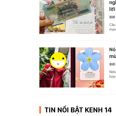
ng
lờ
Đời
Câu 
mạng
Nó
mừ
Đời
Neti
hợp
TIN NỔI BẬT KENH 14