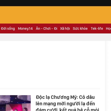
Đời sống
Money.14
Ăn - Chơi - Đi
Xã hội
Sức khỏe
Tek-life
Họ
Độc lạ Chương Mỹ: Cô dâu
lên mạng mời người lạ đến
đám cưới, kết quả bê cỗ mỏi