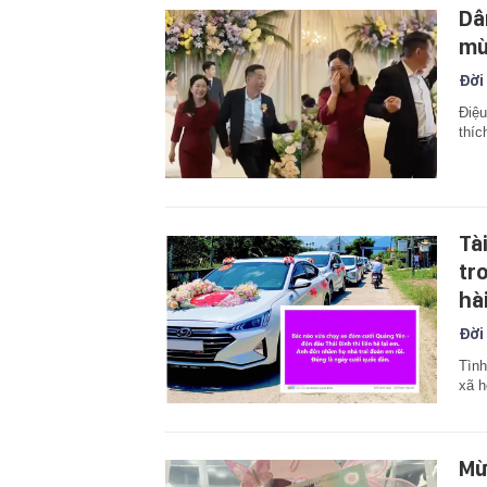
Dâ
mừ
Đời
Điệu
thíc
Tà
tr
hà
Đời
Tình
xã h
Mừ