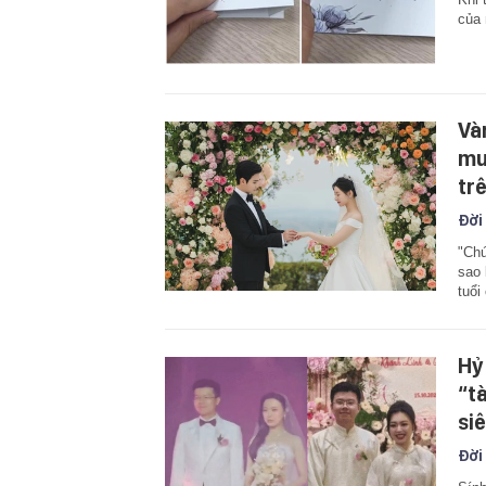
của 
Và
mu
trê
Đời
"Chú
sao 
tuổi
Hỷ
“t
si
Đời