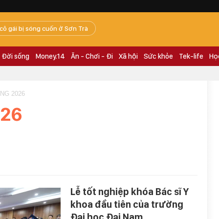
 cô gái bị sóng cuốn ở Sơn Trà
Đời sống
Money.14
Ăn - Chơi - Đi
Xã hội
Sức khỏe
Tek-life
Họ
ANG 2026
026
Lễ tốt nghiệp khóa Bác sĩ Y
khoa đầu tiên của trường
Đại học Đại Nam