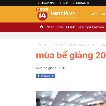
EMAGAZINE
ID.14
SHOWLIVE
3
Star
Ciné
Musik
Beauty & Fashion
TIN TỨC VỀ MÙA BẾ GIẢNG 2026 - MUA BE GI
mùa bế giảng 2
mùa bế giảng 2026
Chia sẻ
0