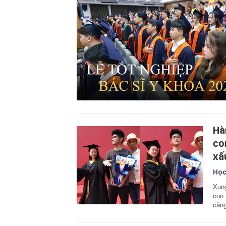
Hà
co
xấ
Học
Xung
con 
căng