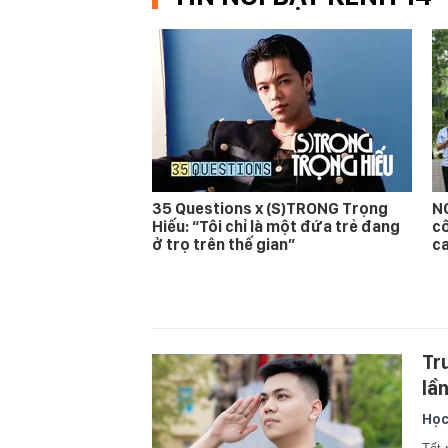
35 Questions x (S)TRONG Trọng
NÓ
Hiếu: “Tôi chỉ là một đứa trẻ đang
cô
ở trọ trên thế gian”
ca
Tr
lầ
Học