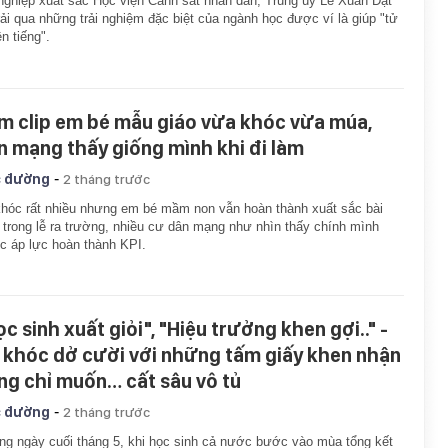
nghiệp xuất sắc Học viện Cảnh sát nhân dân, Trung úy Lê Xuân Đạt
rải qua những trải nghiệm đặc biệt của ngành học được ví là giúp "tử
ên tiếng".
m clip em bé mẫu giáo vừa khóc vừa múa,
n mạng thấy giống mình khi đi làm
-
 đường
2 tháng trước
hóc rất nhiều nhưng em bé mầm non vẫn hoàn thành xuất sắc bài
trong lễ ra trường, nhiều cư dân mạng như nhìn thấy chính mình
c áp lực hoàn thành KPI.
c sinh xuất giỏi", "Hiệu trưởng khen gợi.." -
 khóc dở cười với những tấm giấy khen nhận
ng chỉ muốn… cất sâu vô tủ
-
 đường
2 tháng trước
g ngày cuối tháng 5, khi học sinh cả nước bước vào mùa tổng kết