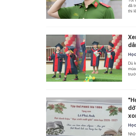
Tốt 
đã t
thi l
Xe
dâ
Học
Dù k
múa 
trướ
"Họ
dở
xo
Học
Nhữn