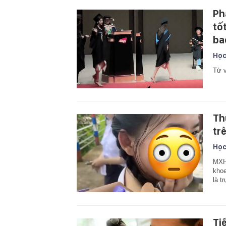
Ph
tố
ba
Học
Từ v
Th
tr
Học
MXH 
khoe
là t
Ti