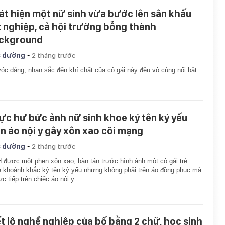
át hiện một nữ sinh vừa bước lên sân khấu
t nghiệp, cả hội trường bỗng thành
ckground
-
 đường
2 tháng trước
óc dáng, nhan sắc đến khí chất của cô gái này đều vô cùng nổi bật.
ực hư bức ảnh nữ sinh khoe ký tên kỷ yếu
ên áo nội y gây xôn xao cõi mạng
-
 đường
2 tháng trước
được một phen xôn xao, bàn tán trước hình ảnh một cô gái trẻ
 khoảnh khắc ký tên kỷ yếu nhưng không phải trên áo đồng phục mà
rực tiếp trên chiếc áo nội y.
ết lộ nghề nghiệp của bố bằng 2 chữ, học sinh