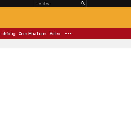
c đường
Xem Mua Luôn
Video