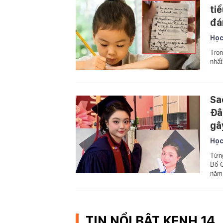
ti
đá
Học
Tron
nhất
Sa
Đâ
gâ
Học
Từng
Bố Ơ
năm 
TIN NỔI BẬT KENH 14