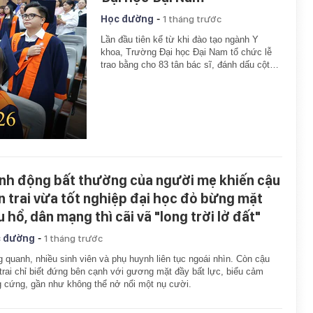
-
Học đường
1 tháng trước
Lần đầu tiên kể từ khi đào tạo ngành Y
khoa, Trường Đại học Đại Nam tổ chức lễ
trao bằng cho 83 tân bác sĩ, đánh dấu cột…
nh động bất thường của người mẹ khiến cậu
n trai vừa tốt nghiệp đại học đỏ bừng mặt
u hổ, dân mạng thì cãi vã "long trời lở đất"
-
 đường
1 tháng trước
 quanh, nhiều sinh viên và phụ huynh liên tục ngoái nhìn. Còn cậu
trai chỉ biết đứng bên cạnh với gương mặt đầy bất lực, biểu cảm
 cứng, gần như không thể nở nổi một nụ cười.