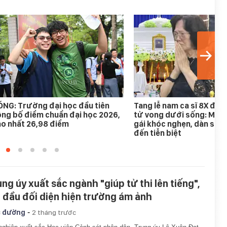
NG: Trường đại học đầu tiên
Tang lễ nam ca sĩ 8X đượ
ng bố điểm chuẩn đại học 2026,
tử vong dưới sống: Mẹ gi
o nhất 26,98 điểm
gái khóc nghẹn, dàn sao 
đến tiễn biệt
ung úy xuất sắc ngành "giúp tử thi lên tiếng",
n đầu đối diện hiện trường ám ảnh
-
 đường
2 tháng trước