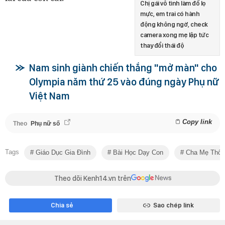
Chị gái vô tình làm đổ lọ
mực, em trai có hành
động không ngờ, check
camera xong mẹ lập tức
thay đổi thái độ
Nam sinh giành chiến thắng "mở màn" cho
Olympia năm thứ 25 vào đúng ngày Phụ nữ
Việt Nam
Copy link
Theo
Phụ nữ số
Tags
Giáo Dục Gia Đình
Bài Học Dạy Con
Cha Mẹ Thôn
Theo dõi Kenh14.vn trên
Chia sẻ
Sao chép link