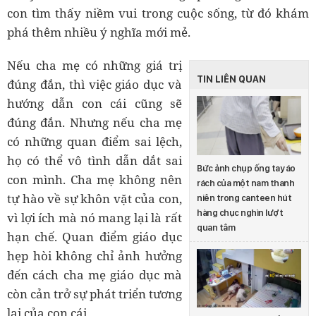
con tìm thấy niềm vui trong cuộc sống, từ đó khám
phá thêm nhiều ý nghĩa mới mẻ.
Nếu cha mẹ có những giá trị
TIN LIÊN QUAN
đúng đắn, thì việc giáo dục và
hướng dẫn con cái cũng sẽ
đúng đắn. Nhưng nếu cha mẹ
có những quan điểm sai lệch,
họ có thể vô tình dẫn dắt sai
Bức ảnh chụp ống tay áo
con mình. Cha mẹ không nên
rách của một nam thanh
tự hào về sự khôn vặt của con,
niên trong canteen hút
hàng chục nghìn lượt
vì lợi ích mà nó mang lại là rất
quan tâm
hạn chế. Quan điểm giáo dục
hẹp hòi không chỉ ảnh hưởng
đến cách cha mẹ giáo dục mà
còn cản trở sự phát triển tương
lai của con cái.