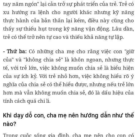
tay năm ngón" lại cản trở sự phát triển của trẻ. Trẻ có
xu hướng ra lệnh cho người khác nhưng kỹ năng
thực hành của bản thân lại kém, điều này cũng cho
thấy sự thiếu hụt trong kỹ năng vận động. Lâu dần,
trẻ có thể trở nên tự cao và thiếu khả năng tự lập.
- Thứ ba:
Có những cha mẹ cho rằng việc con "giữ
của" và "không chia sẻ" là khôn ngoan, nhưng thực
tế, với trẻ lớn, việc không muốn chia sẻ là biểu hiện
của sự ích kỷ. Với trẻ nhỏ hơn, việc không hiểu rõ ý
nghĩa của chia sẻ có thể hiểu được, nhưng nếu trẻ lớn
hơn mà vẫn không muốn chia sẻ, đó là dấu hiệu của
tính cách quá chi li.
Khi dạy dỗ con, cha mẹ nên hướng dẫn như thế
nào?
Trong cuộc sống gia đình, cha mẹ nên cho con có