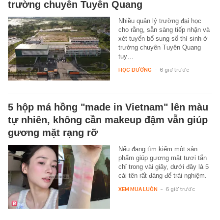
trường chuyên Tuyên Quang
Nhiều quản lý trường đại học
cho rằng, sẵn sàng tiếp nhận và
xét tuyển bổ sung số thí sinh ở
trường chuyên Tuyên Quang
tuy…
HỌC ĐƯỜNG
-
6 giờ trước
5 hộp má hồng "made in Vietnam" lên màu
tự nhiên, không cần makeup đậm vẫn giúp
gương mặt rạng rỡ
Nếu đang tìm kiếm một sản
phẩm giúp gương mặt tươi tắn
chỉ trong vài giây, dưới đây là 5
cái tên rất đáng để trải nghiệm.
XEM MUA LUÔN
-
6 giờ trước