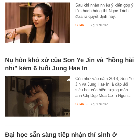
Sau khi nhận nhiều ý kiến góp ý
từ khách hàng thì Ngọc Trinh
đưa ra quyết định này.
STAR
-
6 giờ trước
Nụ hôn khó xử của Son Ye Jin và "hồng hài
nhi" kém 6 tuổi Jung Hae In
Còn nhớ vào năm 2018, Son Ye
Jin và Jung Hae In là cặp đôi
siêu hot của hiện tượng màn
ảnh Chị Đẹp Mua Cơm Ngon…
STAR
-
6 giờ trước
Đại học sẵn sàng tiếp nhận thí sinh ở