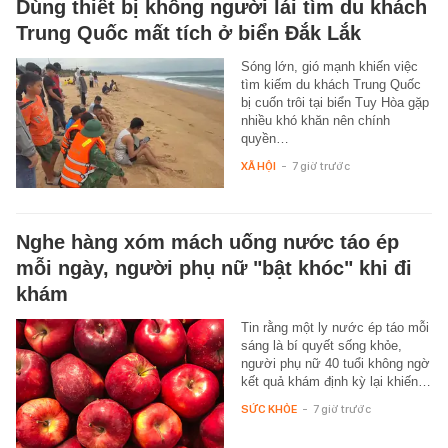
Dùng thiết bị không người lái tìm du khách
Trung Quốc mất tích ở biển Đắk Lắk
Sóng lớn, gió mạnh khiến việc
tìm kiếm du khách Trung Quốc
bị cuốn trôi tại biển Tuy Hòa gặp
nhiều khó khăn nên chính
quyền…
XÃ HỘI
-
7 giờ trước
Nghe hàng xóm mách uống nước táo ép
mỗi ngày, người phụ nữ "bật khóc" khi đi
khám
Tin rằng một ly nước ép táo mỗi
sáng là bí quyết sống khỏe,
người phụ nữ 40 tuổi không ngờ
kết quả khám định kỳ lại khiến…
SỨC KHỎE
-
7 giờ trước