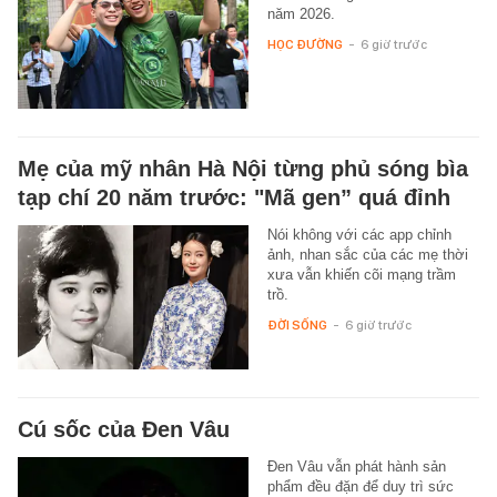
năm 2026.
HỌC ĐƯỜNG
-
6 giờ trước
Mẹ của mỹ nhân Hà Nội từng phủ sóng bìa
tạp chí 20 năm trước: "Mã gen” quá đỉnh
Nói không với các app chỉnh
ảnh, nhan sắc của các mẹ thời
xưa vẫn khiến cõi mạng trầm
trồ.
ĐỜI SỐNG
-
6 giờ trước
Cú sốc của Đen Vâu
Đen Vâu vẫn phát hành sản
phẩm đều đặn để duy trì sức