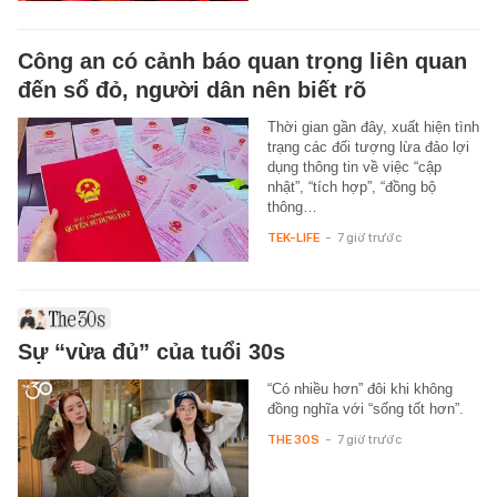
Công an có cảnh báo quan trọng liên quan
đến sổ đỏ, người dân nên biết rõ
Thời gian gần đây, xuất hiện tình
trạng các đối tượng lừa đảo lợi
dụng thông tin về việc “cập
nhật”, “tích hợp”, “đồng bộ
thông…
TEK-LIFE
-
7 giờ trước
Sự “vừa đủ” của tuổi 30s
“Có nhiều hơn” đôi khi không
đồng nghĩa với “sống tốt hơn”.
THE 30S
-
7 giờ trước