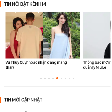
TIN NỔI BẬT KÊNH14
Vũ Thuý Quỳnh xác nhận đang mang
Thông báo mới n
thai?
quản lý Miu Lê
TIN MỚI CẬP NHẬT