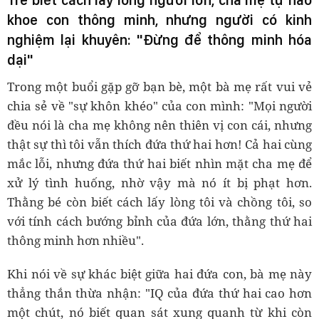
Trẻ biết cách lấy lòng người lớn, cha mẹ tự hào
khoe con thông minh, nhưng người có kinh
nghiệm lại khuyên: "Đừng để thông minh hóa
dại"
Trong một buổi gặp gỡ bạn bè, một bà mẹ rất vui vẻ
chia sẻ về "sự khôn khéo" của con mình: "Mọi người
đều nói là cha mẹ không nên thiên vị con cái, nhưng
thật sự thì tôi vẫn thích đứa thứ hai hơn! Cả hai cùng
mắc lỗi, nhưng đứa thứ hai biết nhìn mặt cha mẹ để
xử lý tình huống, nhờ vậy mà nó ít bị phạt hơn.
Thằng bé còn biết cách lấy lòng tôi và chồng tôi, so
với tính cách bướng bỉnh của đứa lớn, thằng thứ hai
thông minh hơn nhiều".
Khi nói về sự khác biệt giữa hai đứa con, bà mẹ này
thẳng thắn thừa nhận: "IQ của đứa thứ hai cao hơn
một chút, nó biết quan sát xung quanh từ khi còn