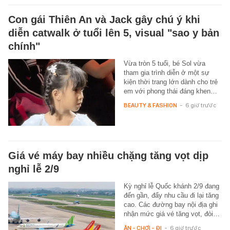
Con gái Thiên An và Jack gây chú ý khi
diễn catwalk ở tuổi lên 5, visual "sao y bản
chính"
Vừa tròn 5 tuổi, bé Sol vừa
tham gia trình diễn ở một sự
kiện thời trang lớn dành cho trẻ
em với phong thái đáng khen…
BEAUTY & FASHION
-
6 giờ trước
Giá vé máy bay nhiều chặng tăng vọt dịp
nghỉ lễ 2/9
Kỳ nghỉ lễ Quốc khánh 2/9 đang
đến gần, đẩy nhu cầu đi lại tăng
cao. Các đường bay nội địa ghi
nhận mức giá vé tăng vọt, đòi…
ĂN - CHƠI - ĐI
-
6 giờ trước