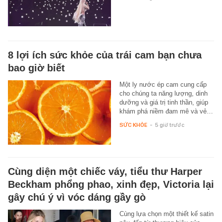
8 lợi ích sức khỏe của trái cam bạn chưa
bao giờ biết
Một ly nước ép cam cung cấp
cho chúng ta năng lượng, dinh
dưỡng và giá trị tinh thần, giúp
khám phá niềm đam mê và vẻ…
SỨC KHỎE
-
5 giờ trước
Cùng diện một chiếc váy, tiểu thư Harper
Beckham phổng phao, xinh đẹp, Victoria lại
gây chú ý vì vóc dáng gầy gò
Cùng lựa chọn một thiết kế satin