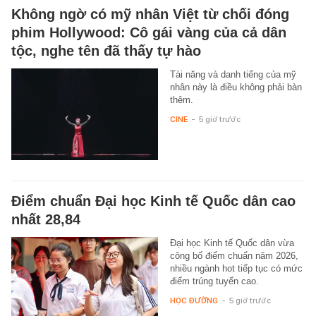
Không ngờ có mỹ nhân Việt từ chối đóng
phim Hollywood: Cô gái vàng của cả dân
tộc, nghe tên đã thấy tự hào
Tài năng và danh tiếng của mỹ
nhân này là điều không phải bàn
thêm.
CINE
-
5 giờ trước
Điểm chuẩn Đại học Kinh tế Quốc dân cao
nhất 28,84
Đại học Kinh tế Quốc dân vừa
công bố điểm chuẩn năm 2026,
nhiều ngành hot tiếp tục có mức
điểm trúng tuyển cao.
HỌC ĐƯỜNG
-
5 giờ trước