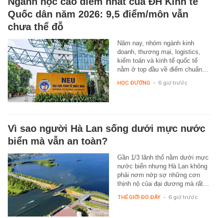
Ngành học cao điểm nhất của ĐH Kinh tế
Quốc dân năm 2026: 9,5 điểm/môn vẫn
chưa thể đỗ
Năm nay, nhóm ngành kinh
doanh, thương mại, logistics,
kiểm toán và kinh tế quốc tế
nằm ở top đầu về điểm chuẩn…
HỌC ĐƯỜNG
-
6 giờ trước
Vì sao người Hà Lan sống dưới mực nước
biển mà vẫn an toàn?
Gần 1/3 lãnh thổ nằm dưới mực
nước biển nhưng Hà Lan không
phải nơm nớp sợ những cơn
thịnh nộ của đại dương mà rất…
THẾ GIỚI ĐÓ ĐÂY
-
6 giờ trước