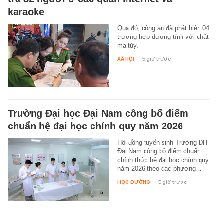
karaoke
Qua đó, công an đã phát hiện 04
trường hợp dương tính với chất
ma túy.
XÃ HỘI
-
5 giờ trước
Trường Đại học Đại Nam công bố điểm
chuẩn hệ đại học chính quy năm 2026
Hội đồng tuyển sinh Trường ĐH
Đại Nam công bố điểm chuẩn
chính thức hệ đại học chính quy
năm 2026 theo các phương…
HỌC ĐƯỜNG
-
5 giờ trước