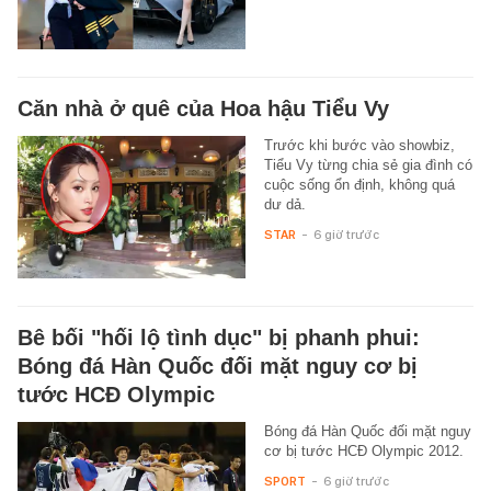
Căn nhà ở quê của Hoa hậu Tiểu Vy
Trước khi bước vào showbiz,
Tiểu Vy từng chia sẻ gia đình có
cuộc sống ổn định, không quá
dư dả.
STAR
-
6 giờ trước
Bê bối "hối lộ tình dục" bị phanh phui:
Bóng đá Hàn Quốc đối mặt nguy cơ bị
tước HCĐ Olympic
Bóng đá Hàn Quốc đối mặt nguy
cơ bị tước HCĐ Olympic 2012.
SPORT
-
6 giờ trước