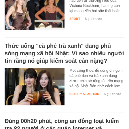
nâu đến từ thương hiệu của
Victoria Beckham, hai mẹ con
lại mang đến hai sắc thái hoàn…
SPORT
-
5 giờ trước
Thức uống "cà phê trà xanh" đang phủ
sóng mạng xã hội Nhật: Vì sao nhiều người
tin rằng nó giúp kiểm soát cân nặng?
Một công thức đồ uống chỉ gồm
cà phê đen và trà xanh đang
được chia sẻ rộng rãi trên mạng
xã hội Nhật Bản nhờ cách làm…
BEAUTY & FASHION
-
5 giờ trước
Đúng 00h20 phút, công an đồng loạt kiểm
tra 82 người ở các quán internet và