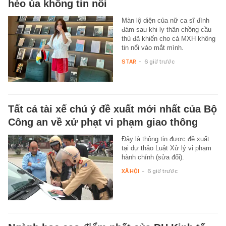
héo úa không tin nổi
Màn lộ diện của nữ ca sĩ đình
đám sau khi ly thân chồng cầu
thủ đã khiến cho cả MXH không
tin nổi vào mắt mình.
STAR
-
6 giờ trước
Tất cả tài xế chú ý đề xuất mới nhất của Bộ
Công an về xử phạt vi phạm giao thông
Đây là thông tin được đề xuất
tại dự thảo Luật Xử lý vi phạm
hành chính (sửa đổi).
XÃ HỘI
-
6 giờ trước