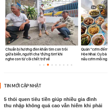
Chuẩn bị hương đèn khấn tìm con trôi
Quán “cơm đếm”
giữa biển, người cha 'đứng tim' khi
Hòe Nhai: Cụ bà 8
nghe con từ cõi chết trở về
nấu cơm mỗi ngà
TIN MỚI CẬP NHẬT
5 thói quen tiêu tiền giúp nhiều gia đình
thu nhập không quá cao vẫn hiếm khi phải