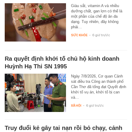
Giàu sắt, vitamin A và nhiều
dưỡng chất, gan lợn có thể là
một phần của chế độ ăn đa
dạng. Tuy nhiên, đây không
phải…
SỨC KHỎE
-
6 giờ trước
Ra quyết định khởi tố chủ hộ kinh doanh
Huỳnh Hạ Thi SN 1995
Ngày 7/8/2026, Cơ quan Cảnh
sát điều tra Công an thành phố
Cần Thơ đã tống đạt Quyết định
khởi tố vụ án, khởi tố bị can
và…
XÃ HỘI
-
6 giờ trước
Truy đuổi kẻ gây tai nạn rồi bỏ chạy, cảnh