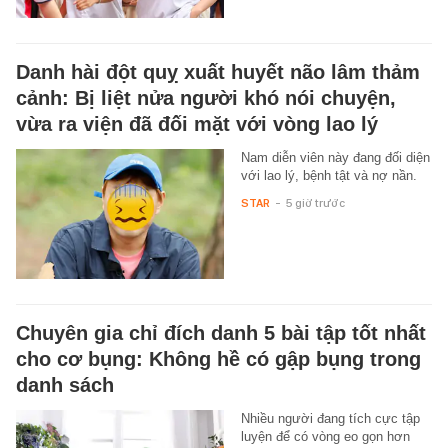
Danh hài đột quỵ xuất huyết não lâm thảm
cảnh: Bị liệt nửa người khó nói chuyện,
vừa ra viện đã đối mặt với vòng lao lý
Nam diễn viên này đang đối diện
với lao lý, bệnh tật và nợ nần.
STAR
-
5 giờ trước
Chuyên gia chỉ đích danh 5 bài tập tốt nhất
cho cơ bụng: Không hề có gập bụng trong
danh sách
Nhiều người đang tích cực tập
luyện để có vòng eo gọn hơn