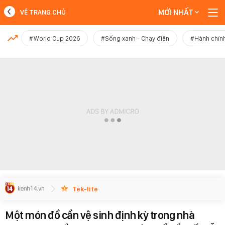
MỚI NHẤT
VỀ TRANG CHỦ
MỚI NHẤT
#World Cup 2026
#Sống xanh - Chạy điện
#Hành chính
Xem thêm
Tek-life
Một món đồ cần vệ sinh định kỳ trong nhà