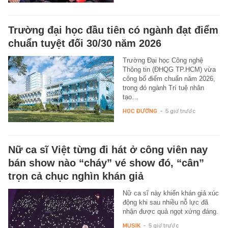
Trường đại học đầu tiên có ngành đạt điểm
chuẩn tuyệt đối 30/30 năm 2026
Trường Đại học Công nghệ
Thông tin (ĐHQG TP.HCM) vừa
công bố điểm chuẩn năm 2026,
trong đó ngành Trí tuệ nhân
tạo…
HỌC ĐƯỜNG
-
5 giờ trước
Nữ ca sĩ Việt từng đi hát ở công viên nay
bán show nào “cháy” vé show đó, “cân”
trọn cả chục nghìn khán giả
Nữ ca sĩ này khiến khán giả xúc
động khi sau nhiều nỗ lực đã
nhận được quả ngọt xứng đáng.
MUSIK
-
5 giờ trước