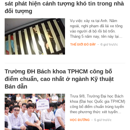
sát phát hiện cảnh tượng khó tin trong nhà
đối tượng
Vụ việc xảy ra tại Anh. Năm
ngoái, nghi phạm đã lái xe tông
vào người đi bộ rồi bỏ trốn.
Tháng 5 năm nay, tên này lại…
THẾ GIỚI ĐÓ ĐÂY
-
6 giờ trước
Trường ĐH Bách khoa TPHCM công bố
điểm chuẩn, cao nhất ở ngành Kỹ thuật
Bán dẫn
Trưa 9/8, Trường Đại học Bách
khoa (Đại học Quốc gia TPHCM)
công bố điểm chuẩn trúng tuyển
theo phương thức xét tuyển…
HỌC ĐƯỜNG
-
5 giờ trước