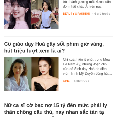
trở thành gương mặt được săn
đón nhất châu Á hiện nay.
BEAUTY & FASHION
-
6 giờ trước
Cô giáo dạy Hoá gây sốt phim giờ vàng,
hút triệu lượt xem là ai?
Chỉ xuất hiện ít phút trong Mùa
Hè Năm Ấy, những đoạn clip
của cô Sinh dạy Hoá do diễn
viên Trình Mỹ Duyên đóng hút…
CINE
-
6 giờ trước
Nữ ca sĩ cờ bạc nợ 15 tỷ đến mức phải ly
thân chồng cầu thủ, nay nhan sắc tàn tạ