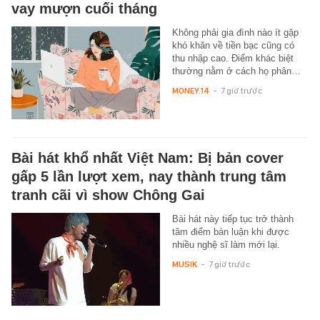
vay mượn cuối tháng
Không phải gia đình nào ít gặp
khó khăn về tiền bạc cũng có
thu nhập cao. Điểm khác biệt
thường nằm ở cách họ phân…
MONEY.14
-
7 giờ trước
Bài hát khổ nhất Việt Nam: Bị bản cover
gấp 5 lần lượt xem, nay thành trung tâm
tranh cãi vì show Chông Gai
Bài hát này tiếp tục trở thành
tâm điểm bàn luận khi được
nhiều nghệ sĩ làm mới lại.
MUSIK
-
7 giờ trước