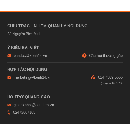
CHỊU TRÁCH NHIỆM QUẢN LÝ NỘI DUNG
Bà Nguyễn Bích Minh
Ý KIẾN BÀI VIẾT
bandoc@kenh14.vn
Câu hỏi thường gặp
HỢP TÁC NỘI DUNG
marketing@kenh14.vn
024 7309 5555
HỖ TRỢ QUẢNG CÁO
giaitrixahoi@admicro.vn
02473007108
TRỤ SỞ HÀ NỘI