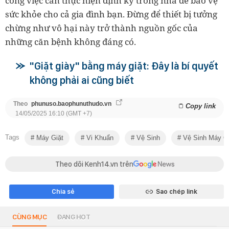
công việc cần thực hiện định kỳ trong nhà để bảo vệ
sức khỏe cho cả gia đình bạn. Đừng để thiết bị tưởng
chừng như vô hại này trở thành nguồn gốc của
những căn bệnh không đáng có.
"Giặt giày" bằng máy giặt: Đây là bí quyết
không phải ai cũng biết
Theo
phunuso.baophunuthudo.vn
Copy link
14/05/2025 16:10 (GMT +7)
Tags
Máy Giặt
Vi Khuẩn
Vệ Sinh
Vệ Sinh Máy Gi
Theo dõi Kenh14.vn trên
Chia sẻ
Sao chép link
CÙNG MỤC
ĐANG HOT