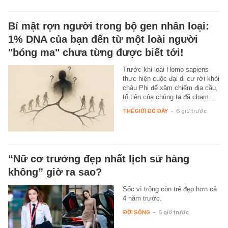
Bí mật rợn người trong bộ gen nhân loại:
1% DNA của bạn đến từ một loài người
"bóng ma" chưa từng được biết tới!
Trước khi loài Homo sapiens
thực hiện cuộc đại di cư rời khỏi
châu Phi để xâm chiếm địa cầu,
tổ tiên của chúng ta đã chạm…
THẾ GIỚI ĐÓ ĐÂY
-
6 giờ trước
“Nữ cơ trưởng đẹp nhất lịch sử hàng
không” giờ ra sao?
Sốc vì trông còn trẻ đẹp hơn cả
4 năm trước.
ĐỜI SỐNG
-
6 giờ trước