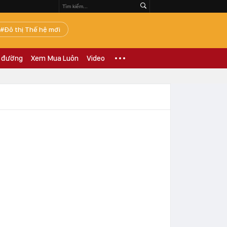
Đô thị Thế hệ mới
 đường
Xem Mua Luôn
Video