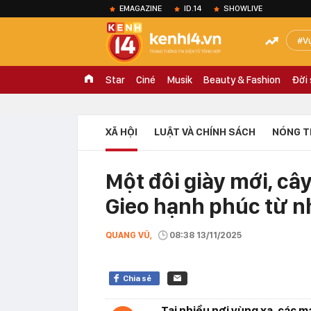
EMAGAZINE
ID.14
SHOWLIVE
V
Star
Ciné
Musik
Beauty & Fashion
Đời
XÃ HỘI
LUẬT VÀ CHÍNH SÁCH
NÓNG T
Một đôi giày mới, c
Gieo hạnh phúc từ n
QUANG VŨ,
08:38 13/11/2025
Chia sẻ
Tại nhiều nơi vùng xa, các 