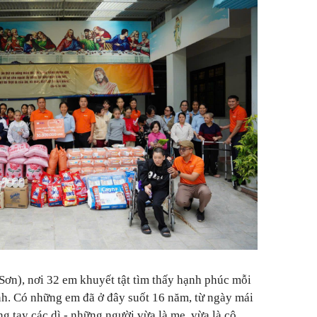
ơn), nơi 32 em khuyết tật tìm thấy hạnh phúc mỗi
h. Có những em đã ở đây suốt 16 năm, từ ngày mái
ng tay các dì - những người vừa là mẹ, vừa là cô