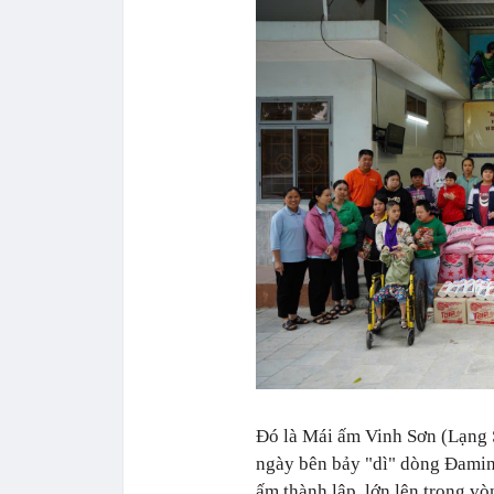
Đó là Mái ấm Vinh Sơn (Lạng S
ngày bên bảy "dì" dòng Đamin
ấm thành lập, lớn lên trong vò