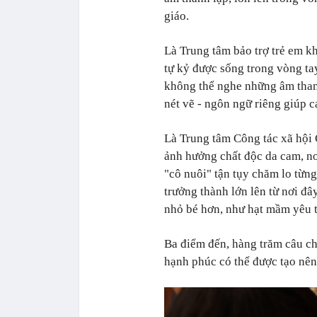
giáo.
Là Trung tâm bảo trợ trẻ em k
tự kỷ được sống trong vòng ta
không thể nghe những âm than
nét vẽ - ngôn ngữ riêng giúp 
Là Trung tâm Công tác xã hội
ảnh hưởng chất độc da cam, nơ
"cô nuôi" tận tụy chăm lo từn
trưởng thành lớn lên từ nơi đâ
nhỏ bé hơn, như hạt mầm yêu 
Ba điểm đến, hàng trăm câu ch
hạnh phúc có thể được tạo nê