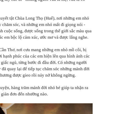
huyết tật Chùa Long Thọ (Huế), nơi những em nhỏ
y chăm sóc, và những em nhỏ mất đi giọng nói -
h cuộc sống, được sống trong thế giới sắc màu qua
các em bộc lộ cảm xúc, ước mơ và được lắng nghe.
 Cần Thơ, nơi cưu mang những em nhỏ mồ côi, bị
i hạnh phúc của các em hiện lên qua hình ảnh các
g giấc ngủ, từng bước đi đầu đời. Có những người
y đã quay lại để tiếp tục chăm sóc những mảnh đời
thương được gieo rồi nảy nở không ngừng.
uyện, hàng trăm mảnh đời nhỏ bé giúp ta nhận ra
n giản đơn đến nhường nào.