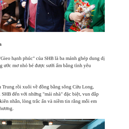
m
 "Gieo hạnh phúc" của SHB là ba mảnh ghép dung dị
g ước mơ nhỏ bé được sưởi ấm bằng tình yêu
n Trung rồi xuôi về đồng bằng sông Cửu Long,
i SHB đến với những "mái nhà" đặc biệt, vun đắp
kiên nhẫn, lòng trắc ẩn và niềm tin rằng mỗi em
thương.