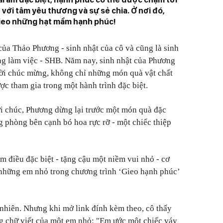
với tâm yêu thương và sự sẻ chia. Ở nơi đó,
gieo những hạt mầm hạnh phúc!
của Thảo Phương - sinh nhật của cô và cũng là sinh
ng làm việc - SHB. Năm nay, sinh nhật của Phương
lời chúc mừng, không chỉ những món quà vật chất
ợc tham gia trong một hành trình đặc biệt.
ời chúc, Phương dừng lại trước một món quà đặc
g phòng bên cạnh bó hoa rực rỡ - một chiếc thiệp
àm điều đặc biệt - tặng cậu một niềm vui nhỏ - cơ
 những em nhỏ trong chương trình ‘Gieo hạnh phúc’
nhiên. Nhưng khi mở link đính kèm theo, cô thấy
g chữ viết của một em nhỏ: "Em ước một chiếc váy