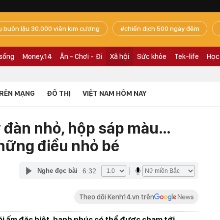
ụ buôn lậu 30.000 viên kim cương
chiến dịch 500 ngày đêm
 sống
Money.14
Ăn - Chơi - Đi
Xã hội
Sức khỏe
Tek-life
Học
RÊN MẠNG
ĐÔ THỊ
VIỆT NAM HÔM NAY
ây đàn nhỏ, hộp sáp màu…
hững điều nhỏ bé
6:32
Nghe đọc bài
Theo dõi Kenh14.vn trên
mái ấm đặc biệt, hạnh phúc có thể được chạm tới