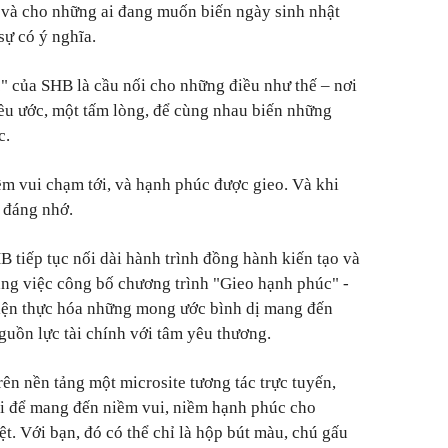
a và cho những ai đang muốn biến ngày sinh nhật
sự có ý nghĩa.
 của SHB là cầu nối cho những điều như thế – nơi
iều ước, một tấm lòng, để cùng nhau biến những
c.
ềm vui chạm tới, và hạnh phúc được gieo. Và khi
t đáng nhớ.
B tiếp tục nối dài hành trình đồng hành kiến tạo và
bằng việc công bố chương trình "Gieo hạnh phúc" -
iện thực hóa những mong ước bình dị mang đến
uồn lực tài chính với tâm yêu thương.
ên nền tảng một microsite tương tác trực tuyến,
đi để mang đến niềm vui, niềm hạnh phúc cho
t. Với bạn, đó có thể chỉ là hộp bút màu, chú gấu