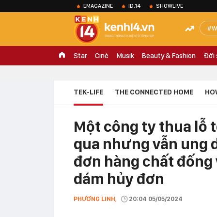
EMAGAZINE
ID.14
SHOWLIVE
W
Star
Ciné
Musik
Beauty & Fashion
Đời
TEK-LIFE
THE CONNECTED HOME
HO
Một công ty thua lỗ 
qua nhưng vẫn ung d
đơn hàng chất đống
dám hủy đơn
PHƯƠNG LINH,
20:04 05/05/2024