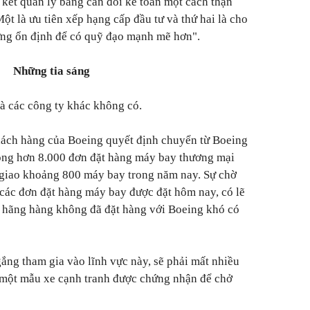
kết quản lý bảng cân đối kế toán một cách thận
Một là ưu tiên xếp hạng cấp đầu tư và thứ hai là cho
ng ổn định để có quỹ đạo mạnh mẽ hơn".
Những tia sáng
à các công ty khác không có.
khách hàng của Boeing quyết định chuyển từ Boeing
đọng hơn 8.000 đơn đặt hàng máy bay thương mại
 giao khoảng 800 máy bay trong năm nay. Sự chờ
 các đơn đặt hàng máy bay được đặt hôm nay, có lẽ
ác hãng hàng không đã đặt hàng với Boeing khó có
ắng tham gia vào lĩnh vực này, sẽ phải mất nhiều
 một mẫu xe cạnh tranh được chứng nhận để chở