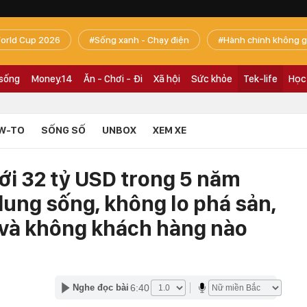
orld Cup 2026
Sống xanh - Chạy điện
Hành chính không g
 sống
Money.14
Ăn - Chơi - Đi
Xã hội
Sức khỏe
Tek-life
Học
W-TO
SỐNG SỐ
UNBOX
XEM XE
tới 32 tỷ USD trong 5 năm
ung sống, không lo phá sản,
 và không khách hàng nào
6:40
Nghe đọc bài