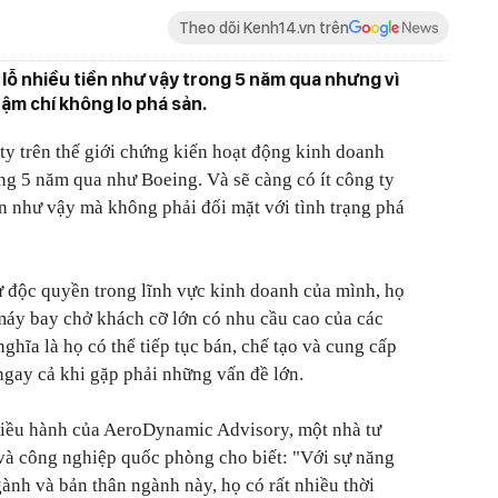
Theo dõi Kenh14.vn trên
 lỗ nhiều tiền như vậy trong 5 năm qua nhưng vì
hậm chí không lo phá sản.
 ty trên thế giới chứng kiến hoạt động kinh doanh
òng 5 năm qua như Boeing. Và sẽ càng có ít công ty
lớn như vậy mà không phải đối mặt với tình trạng phá
ư độc quyền trong lĩnh vực kinh doanh của mình, họ
 máy bay chở khách cỡ lớn có nhu cầu cao của các
hĩa là họ có thể tiếp tục bán, chế tạo và cung cấp
ngay cả khi gặp phải những vấn đề lớn.
điều hành của AeroDynamic Advisory, một nhà tư
và công nghiệp quốc phòng cho biết: "Với sự năng
gành và bản thân ngành này, họ có rất nhiều thời