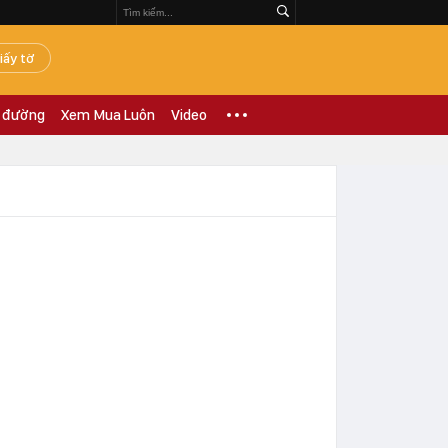
iấy tờ
 đường
Xem Mua Luôn
Video