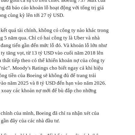
 bao gồm cả sự cố trên chiếc Boeing 737 Max của
g đã báo cáo khoản lỗ hoạt động với tổng trị giá
ong cùng kỳ lên tới 27 tỷ USD.
 kết quả tài chính, không có công ty nào khác trong
g 5 năm qua. Chỉ có hai công ty là Uber và nhà
l đang tiến gần đến mức lỗ đó. Và khoản lỗ lớn như
ty tăng vọt, từ 13 tỷ USD vào cuối năm 2018 lên
 thất tiếp theo có thể khiến khoản nợ của công ty
i "rác". Moody's Ratings cho biết ngay cả khi hiệu
dòng tiền của Boeing sẽ không đủ để trang trải
vào năm 2025 và 8 tỷ USD đến hạn vào năm 2026.
h xoay các khoản nợ mới để bù đắp cho những
 chính của mình, Boeing đã chỉ ra nhận xét của
 gần đây của các nhà đầu tư.