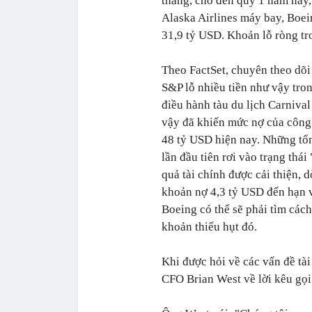
tháng, cho đến quý 1 năm nay,
Alaska Airlines máy bay, Boein
31,9 tỷ USD. Khoản lỗ ròng tr
Theo FactSet, chuyên theo dõi
S&P lỗ nhiều tiền như vậy tron
điều hành tàu du lịch Carniva
vậy đã khiến mức nợ của công 
48 tỷ USD hiện nay. Những tổn
lần đầu tiên rơi vào trạng thá
quả tài chính được cải thiện, 
khoản nợ 4,3 tỷ USD đến hạn 
Boeing có thể sẽ phải tìm các
khoản thiếu hụt đó.
Khi được hỏi về các vấn đề tài
CFO Brian West về lời kêu gọi