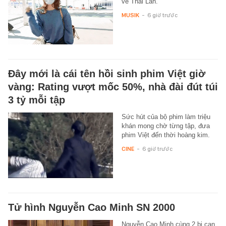
về Thái Lan.
MUSIK
-
6 giờ trước
Đây mới là cái tên hồi sinh phim Việt giờ
vàng: Rating vượt mốc 50%, nhà đài đút túi
3 tỷ mỗi tập
Sức hút của bộ phim làm triệu
khán mong chờ từng tập, đưa
phim Việt đến thời hoàng kim.
CINE
-
6 giờ trước
Tử hình Nguyễn Cao Minh SN 2000
Nguyễn Cao Minh cùng 2 bị can