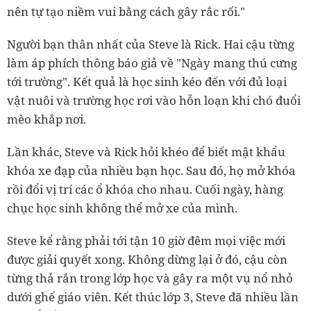
nên tự tạo niềm vui bằng cách gây rắc rối."
Người bạn thân nhất của Steve là Rick. Hai cậu từng
làm áp phích thông báo giả về "Ngày mang thú cưng
tới trường". Kết quả là học sinh kéo đến với đủ loại
vật nuôi và trường học rơi vào hỗn loạn khi chó đuổi
mèo khắp nơi.
Lần khác, Steve và Rick hỏi khéo để biết mật khẩu
khóa xe đạp của nhiều bạn học. Sau đó, họ mở khóa
rồi đổi vị trí các ổ khóa cho nhau. Cuối ngày, hàng
chục học sinh không thể mở xe của mình.
Steve kể rằng phải tới tận 10 giờ đêm mọi việc mới
được giải quyết xong. Không dừng lại ở đó, cậu còn
từng thả rắn trong lớp học và gây ra một vụ nổ nhỏ
dưới ghế giáo viên. Kết thúc lớp 3, Steve đã nhiều lần