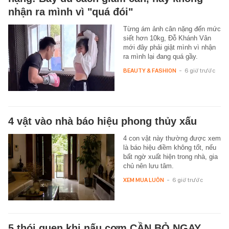
nhận ra mình vì "quá đói"
Từng ám ảnh cân nặng đến mức
siết hơn 10kg, Đỗ Khánh Vân
mới đây phải giật mình vì nhận
ra mình lại đang quá gầy.
BEAUTY & FASHION
-
6 giờ trước
4 vật vào nhà báo hiệu phong thủy xấu
4 con vật này thường được xem
là báo hiệu điềm không tốt, nếu
bất ngờ xuất hiện trong nhà, gia
chủ nên lưu tâm.
XEM MUA LUÔN
-
6 giờ trước
5 thói quen khi nấu cơm CẦN BỎ NGAY