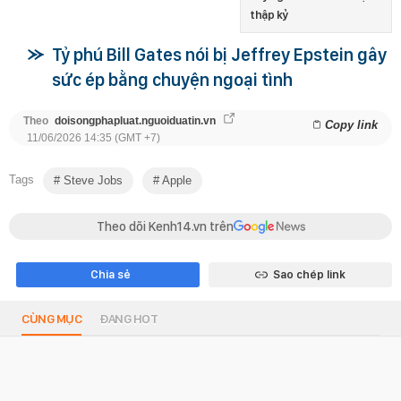
thập kỷ
Tỷ phú Bill Gates nói bị Jeffrey Epstein gây
sức ép bằng chuyện ngoại tình
Theo
doisongphapluat.nguoiduatin.vn
Copy link
11/06/2026 14:35 (GMT +7)
Tags
Steve Jobs
Apple
Theo dõi Kenh14.vn trên
Chia sẻ
Sao chép link
CÙNG MỤC
ĐANG HOT