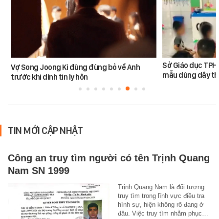
Sở Giáo dục TPHC
Vợ Song Joong Ki đùng đùng bỏ về Anh
mẫu dùng dây th
trước khi dính tin ly hôn
TIN MỚI CẬP NHẬT
Công an truy tìm người có tên Trịnh Quang
Nam SN 1999
Trịnh Quang Nam là đối tượng
truy tìm trong lĩnh vực điều tra
hình sự, hiện không rõ đang ở
đâu. Việc truy tìm nhằm phục…