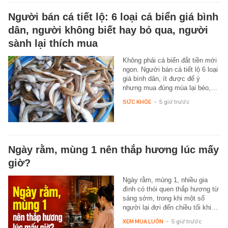
Người bán cá tiết lộ: 6 loại cá biển giá bình
dân, người không biết hay bỏ qua, người
sành lại thích mua
Không phải cá biển đắt tiền mới
ngon. Người bán cá tiết lộ 6 loại
giá bình dân, ít được để ý
nhưng mua đúng mùa lại béo,…
SỨC KHỎE
-
5 giờ trước
Ngày rằm, mùng 1 nên thắp hương lúc mấy
giờ?
Ngày rằm, mùng 1, nhiều gia
đình có thói quen thắp hương từ
sáng sớm, trong khi một số
người lại đợi đến chiều tối khi…
XEM MUA LUÔN
-
5 giờ trước