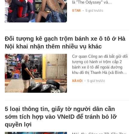
là "The Odyssey" và…
STAR
-
5 giờ trước
Đối tượng kê gạch trộm bánh xe ô tô ở Hà
Nội khai nhận thêm nhiều vụ khác
Cơ quan Công an đã bắt giữ đối
tượng có hành vi trộm cắp 2
bánh xe ô tô để ngoài đường
khu đô thị Thanh Hà (xã Bình…
XÃ HỘI
-
5 giờ trước
5 loại thông tin, giấy tờ người dân cần
sớm tích hợp vào VNeID để tránh bỏ lỡ
quyền lợi