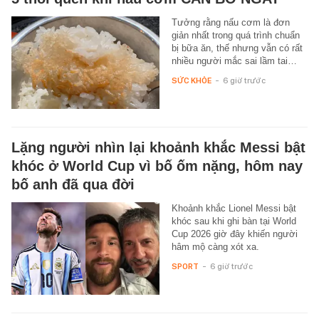
Tưởng rằng nấu cơm là đơn
giản nhất trong quá trình chuẩn
bị bữa ăn, thế nhưng vẫn có rất
nhiều người mắc sai lầm tai…
SỨC KHỎE
-
6 giờ trước
Lặng người nhìn lại khoảnh khắc Messi bật
khóc ở World Cup vì bố ốm nặng, hôm nay
bố anh đã qua đời
Khoảnh khắc Lionel Messi bật
khóc sau khi ghi bàn tại World
Cup 2026 giờ đây khiến người
hâm mộ càng xót xa.
SPORT
-
6 giờ trước