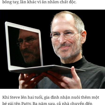
bỏng tay, lần khác vì ăn nhầm chất độc.
Khi Steve lên hai tuổi, gia đình nhận nuôi thêm một
bé gái tên Patty. Ba năm sau, cả nhà chuyển đến