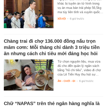
khác bị tuyên án tử hình trong
vụ án mua bán trái phép 56,5kg
ma túy liên tỉnh và xuyên quốc…
XÃ HỘI
-
6 giờ trước
Chàng trai đi chợ 136.000 đồng nấu trọn
mâm cơm: Mỗi tháng chỉ dành 3 triệu tiền
ăn nhưng cách chi tiêu mới đáng học hỏi
Từ chọn nguyên liệu, mua vừa
đủ cho đến quản lý ngân sách
bằng "hũ chi tiêu", video đi chợ
của Lê Tiến Huy thu hút sự…
ĂN - CHƠI - ĐI
-
6 giờ trước
Chữ “NAPAS” trên thẻ ngân hàng nghĩa là