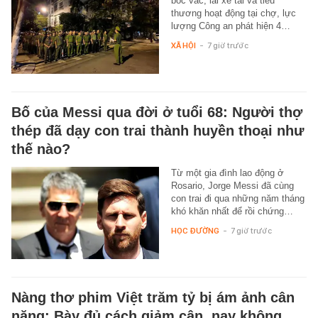
bốc vác, lái xe tải và tiểu
thương hoạt động tại chợ, lực
lượng Công an phát hiện 4…
XÃ HỘI
-
7 giờ trước
Bố của Messi qua đời ở tuổi 68: Người thợ
thép đã dạy con trai thành huyền thoại như
thế nào?
Từ một gia đình lao động ở
Rosario, Jorge Messi đã cùng
con trai đi qua những năm tháng
khó khăn nhất để rồi chứng…
HỌC ĐƯỜNG
-
7 giờ trước
Nàng thơ phim Việt trăm tỷ bị ám ảnh cân
nặng: Bày đủ cách giảm cân, nay không