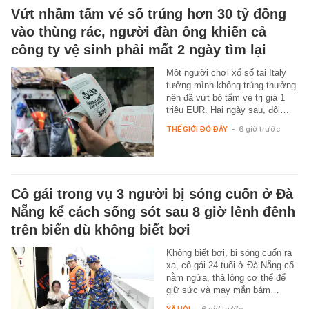
Vứt nhầm tấm vé số trúng hơn 30 tỷ đồng
vào thùng rác, người đàn ông khiến cả
công ty vệ sinh phải mất 2 ngày tìm lại
Một người chơi xổ số tại Italy
tưởng mình không trúng thưởng
nên đã vứt bỏ tấm vé trị giá 1
triệu EUR. Hai ngày sau, đội…
THẾ GIỚI ĐÓ ĐÂY
-
6 giờ trước
Cô gái trong vụ 3 người bị sóng cuốn ở Đà
Nẵng kể cách sống sót sau 8 giờ lênh đênh
trên biển dù không biết bơi
Không biết bơi, bị sóng cuốn ra
xa, cô gái 24 tuổi ở Đà Nẵng cố
nằm ngửa, thả lỏng cơ thể để
giữ sức và may mắn bám…
XÃ HỘI
-
6 giờ trước