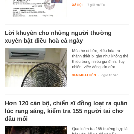
XÃ HỘI
-
7 giờ trước
Lời khuyên cho những người thường
xuyên bật điều hoà cả ngày
Mùa hè oi bức, điều hòa trở
thành thiết bị gần như không thể
thiếu trong nhiều gia đình. Tuy
nhiên, việc đóng kín cửa…
XEM MUA LUÔN
-
7 giờ trước
Hơn 120 cán bộ, chiến sĩ đồng loạt ra quân
lúc rạng sáng, kiểm tra 155 người tại chợ
đầu mối
Qua kiểm tra 155 trường hợp là