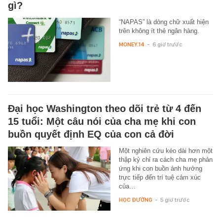
gì?
“NAPAS” là dòng chữ xuất hiện
trên không ít thẻ ngân hàng.
MONEY.14
-
6 giờ trước
Đại học Washington theo dõi trẻ từ 4 đến
15 tuổi: Một câu nói của cha mẹ khi con
buồn quyết định EQ của con cả đời
Một nghiên cứu kéo dài hơn một
thập kỷ chỉ ra cách cha mẹ phản
ứng khi con buồn ảnh hưởng
trực tiếp đến trí tuệ cảm xúc
của…
HỌC ĐƯỜNG
-
5 giờ trước