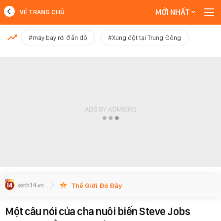
MỚI NHẤT
VỀ TRANG CHỦ
MỚI NHẤT
#máy bay rơi ở ấn độ
#Xung đột tại Trung Đông
Xem thêm
Thế Giới Đó Đây
Một câu nói của cha nuôi biến Steve Jobs