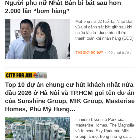
Người phụ nữ Nhật Bản bị bắt sau hơn
2.000 lần “bom hàng”
Một phụ nữ 32 tuổi tại Nhật Bản
vừa bị cảnh sát bắt giữ sau khi
nhiều lần lợi dụng hình thức
thanh toán khi nhận hàng (COD)
…
THẾ GIỚI ĐÓ ĐÂY
-
40 phút trước
Top 10 dự án chung cư hút khách nhất nửa
đầu 2026 ở Hà Nội và TP.HCM gọi tên dự án
của Sunshine Group, MIK Group, Masterise
Homes, Phú Mỹ Hưng...
Lumière Essence Park của
Masterise Homes, The Magnolia
và Imperia Sky Park của MIK
Group là một trong những cái…