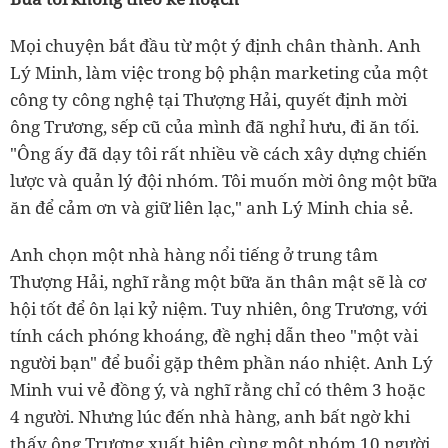
Mọi chuyện bắt đầu từ một ý định chân thành. Anh
Lý Minh, làm việc trong bộ phận marketing của một
công ty công nghệ tại Thượng Hải, quyết định mời
ông Trương, sếp cũ của mình đã nghỉ hưu, đi ăn tối.
"Ông ấy đã dạy tôi rất nhiều về cách xây dựng chiến
lược và quản lý đội nhóm. Tôi muốn mời ông một bữa
ăn để cảm ơn và giữ liên lạc," anh Lý Minh chia sẻ.
Anh chọn một nhà hàng nổi tiếng ở trung tâm
Thượng Hải, nghĩ rằng một bữa ăn thân mật sẽ là cơ
hội tốt để ôn lại kỷ niệm. Tuy nhiên, ông Trương, với
tính cách phóng khoáng, đề nghị dẫn theo "một vài
người bạn" để buổi gặp thêm phần náo nhiệt. Anh Lý
Minh vui vẻ đồng ý, và nghĩ rằng chỉ có thêm 3 hoặc
4 người. Nhưng lúc đến nhà hàng, anh bất ngờ khi
thấy ông Trương xuất hiện cùng một nhóm 10 người,