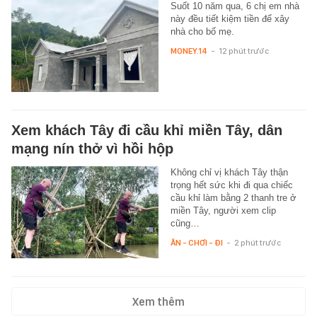
Suốt 10 năm qua, 6 chị em nhà
này đều tiết kiệm tiền để xây
nhà cho bố mẹ.
MONEY.14
-
12 phút trước
Xem khách Tây đi cầu khỉ miền Tây, dân
mạng nín thở vì hồi hộp
Không chỉ vị khách Tây thận
trọng hết sức khi đi qua chiếc
cầu khỉ làm bằng 2 thanh tre ở
miền Tây, người xem clip
cũng…
ĂN - CHƠI - ĐI
-
2 phút trước
Xem thêm