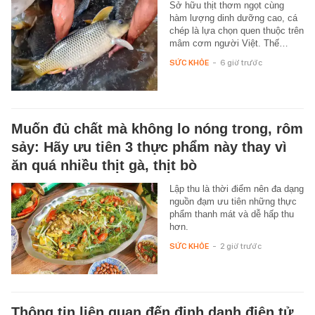
Sở hữu thịt thơm ngọt cùng
hàm lượng dinh dưỡng cao, cá
chép là lựa chọn quen thuộc trên
mâm cơm người Việt. Thế…
SỨC KHỎE
-
6 giờ trước
Muốn đủ chất mà không lo nóng trong, rôm
sảy: Hãy ưu tiên 3 thực phẩm này thay vì
ăn quá nhiều thịt gà, thịt bò
Lập thu là thời điểm nên đa dạng
nguồn đạm ưu tiên những thực
phẩm thanh mát và dễ hấp thu
hơn.
SỨC KHỎE
-
2 giờ trước
Thông tin liên quan đến định danh điện tử