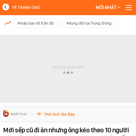
MỚI NHẤT
VỀ TRANG CHỦ
MỚI NHẤT
#máy bay rơi ở ấn độ
#Xung đột tại Trung Đông
Xem thêm
Thế Giới Đó Đây
Mời sếp cũ đi ăn nhưng ông kéo theo 10 người