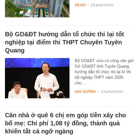
XÃ HỘI
-
29 phút trước
Bộ GD&ĐT hướng dẫn tổ chức thi lại tốt
nghiệp tại điểm thi THPT Chuyên Tuyên
Quang
Bộ GD&ĐT vừa có công văn gửi
Sở GD&ĐT tỉnh Tuyên Quang,
hướng dẫn tổ chức thi lại kì thi
tốt nghiệp THPT năm 2026
cho…
HỌC ĐƯỜNG
-
23 phút trước
Căn nhà ở quê 6 chị em góp tiền xây cho
bố mẹ: Chi phí 1,08 tỷ đồng, thành quả
khiến tất cả ngỡ ngàng