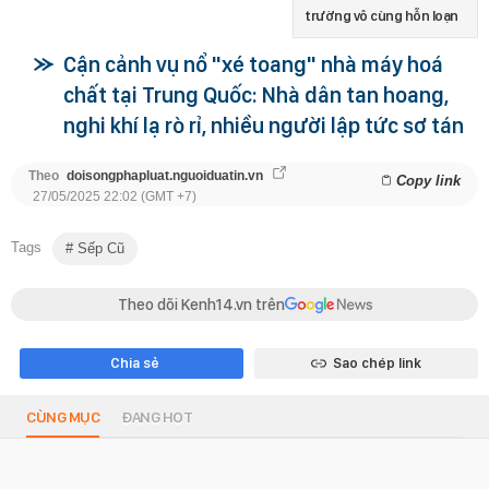
trường vô cùng hỗn loạn
Cận cảnh vụ nổ "xé toang" nhà máy hoá
chất tại Trung Quốc: Nhà dân tan hoang,
nghi khí lạ rò rỉ, nhiều người lập tức sơ tán
Theo
doisongphapluat.nguoiduatin.vn
Copy link
27/05/2025 22:02 (GMT +7)
Tags
Sếp Cũ
Theo dõi Kenh14.vn trên
Chia sẻ
Sao chép link
CÙNG MỤC
ĐANG HOT