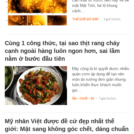
cao nhất từ trước đến nay về bề
mặt Mặt Trời, hé lộ khung
cảnh…
THẾ GIỚI ĐÓ ĐÂY
-
1 giờ trước
Cùng 1 công thức, tại sao thịt rang cháy
cạnh ngoài hàng luôn ngon hơn, sai lầm
nằm ở bước đầu tiên
Đây cũng là bí quyết được nhiều
quán cơm áp dụng để tạo nên
món ăn tưởng đơn giản nhưng
luôn khiến thực khách muốn
gọi…
ĂN - CHƠI - ĐI
-
1 giờ trước
Mỹ nhân Việt được đề cử đẹp nhất thế
giới: Mặt sang không góc chết, dáng chuẩn