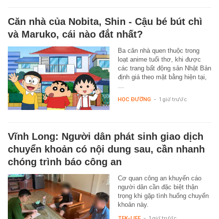
Căn nhà của Nobita, Shin - Cậu bé bút chì
và Maruko, cái nào đắt nhất?
Ba căn nhà quen thuộc trong
loạt anime tuổi thơ, khi được
các trang bất động sản Nhật Bản
định giá theo mặt bằng hiện tại,
…
HỌC ĐƯỜNG
-
1 giờ trước
Vĩnh Long: Người dân phát sinh giao dịch
chuyển khoản có nội dung sau, cần nhanh
chóng trình báo công an
Cơ quan công an khuyến cáo
người dân cần đặc biệt thận
trọng khi gặp tình huống chuyển
khoản này.
TEK-LIFE
-
1 giờ trước