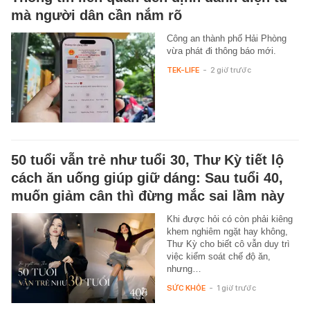
mà người dân cần nắm rõ
Công an thành phố Hải Phòng
vừa phát đi thông báo mới.
TEK-LIFE
-
2 giờ trước
50 tuổi vẫn trẻ như tuổi 30, Thư Kỳ tiết lộ
cách ăn uống giúp giữ dáng: Sau tuổi 40,
muốn giảm cân thì đừng mắc sai lầm này
Khi được hỏi có còn phải kiêng
khem nghiêm ngặt hay không,
Thư Kỳ cho biết cô vẫn duy trì
việc kiểm soát chế độ ăn,
nhưng…
SỨC KHỎE
-
1 giờ trước