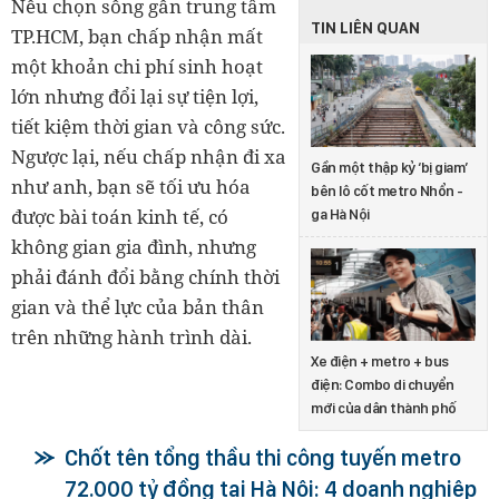
Nếu chọn sống gần trung tâm
TIN LIÊN QUAN
TP.HCM, bạn chấp nhận mất
một khoản chi phí sinh hoạt
lớn nhưng đổi lại sự tiện lợi,
tiết kiệm thời gian và công sức.
Ngược lại, nếu chấp nhận đi xa
Gần một thập kỷ ‘bị giam’
như anh, bạn sẽ tối ưu hóa
bên lô cốt metro Nhổn -
được bài toán kinh tế, có
ga Hà Nội
không gian gia đình, nhưng
phải đánh đổi bằng chính thời
gian và thể lực của bản thân
trên những hành trình dài.
Xe điện + metro + bus
điện: Combo di chuyển
mới của dân thành phố
Chốt tên tổng thầu thi công tuyến metro
72.000 tỷ đồng tại Hà Nội: 4 doanh nghiệp