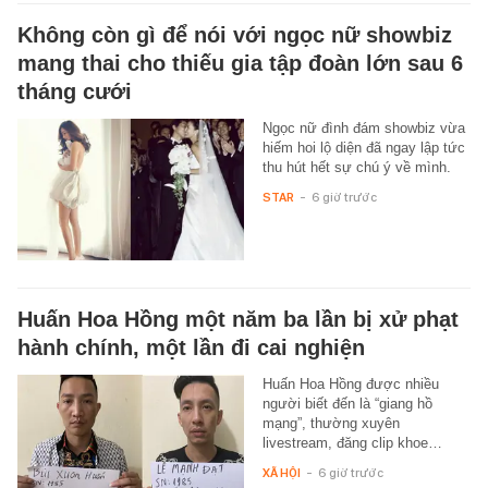
Không còn gì để nói với ngọc nữ showbiz
mang thai cho thiếu gia tập đoàn lớn sau 6
tháng cưới
Ngọc nữ đình đám showbiz vừa
hiếm hoi lộ diện đã ngay lập tức
thu hút hết sự chú ý về mình.
STAR
-
6 giờ trước
Huấn Hoa Hồng một năm ba lần bị xử phạt
hành chính, một lần đi cai nghiện
Huấn Hoa Hồng được nhiều
người biết đến là “giang hồ
mạng”, thường xuyên
livestream, đăng clip khoe…
XÃ HỘI
-
6 giờ trước