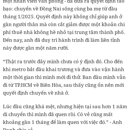
một nhân viên văn phòng - đã đưa ra quyết định táo
bạo: chuyển về Đồng Nai sống cùng ba mẹ từ đầu
tháng 1/2025. Quyết định này không chỉ giúp anh ở
gần người thân mà còn cắt giảm được một khoản chi
phí thuê nhà không hề nhỏ tại trung tâm thành phố.
Đến nay, anh đã duy trì hành trình đi làm liên tỉnh
này được gần một năm rưỡi.
“Thật ra trước đây mình chưa có ý định đó. Cho đến
khi metro bắt đầu khai trương và đưa vào vận hành
một thời gian thì mình mới đi thử. Ban đầu mình vẫn
đi từ TP.HCM về Biên Hòa, sau thấy cũng ổn nên mới
quyết định chuyển về nhà ở.
Lúc đầu cũng khá mệt, nhưng hiện tại sau hơn 1 năm
di chuyển thì mình đã quen rồi. Có vẻ cũng mất
khoảng gần 1 tháng để làm quen với việc đó.” - Anh
Danh chia sẻ.