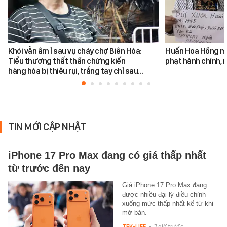
Khói vẫn âm ỉ sau vụ cháy chợ Biên Hòa:
Huấn Hoa Hồng mộ
Tiểu thương thất thần chứng kiến
phạt hành chính, m
hàng hóa bị thiêu rụi, trắng tay chỉ sau…
TIN MỚI CẬP NHẬT
iPhone 17 Pro Max đang có giá thấp nhất
từ trước đến nay
Giá iPhone 17 Pro Max đang
được nhiều đại lý điều chỉnh
xuống mức thấp nhất kể từ khi
mở bán.
TEK-LIFE
-
7 giờ trước