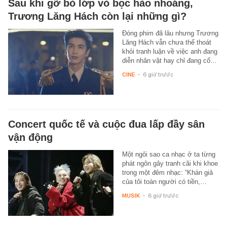
Sau khi gỡ bỏ lớp vỏ bọc hào nhoáng,
Trương Lăng Hách còn lại những gì?
Đóng phim đã lâu nhưng Trương
Lăng Hách vẫn chưa thể thoát
khỏi tranh luận về việc anh đang
diễn nhân vật hay chỉ đang cố…
CINE
-
6 giờ trước
Concert quốc tế và cuộc đua lấp đầy sân
vận động
Một ngôi sao ca nhạc ở ta từng
phát ngôn gây tranh cãi khi khoe
trong một đêm nhạc: “Khán giả
của tôi toàn người có tiền,…
MUSIK
-
6 giờ trước