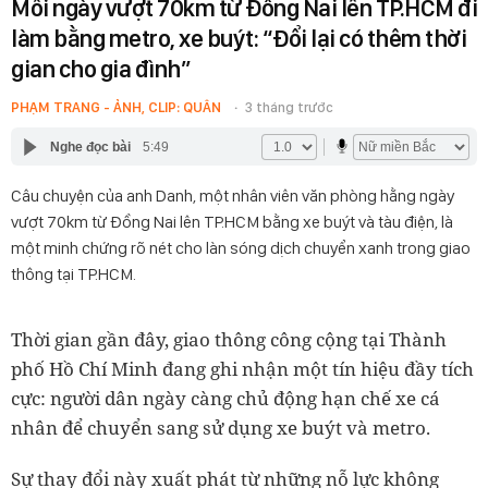
Mỗi ngày vượt 70km từ Đồng Nai lên TP.HCM đi
làm bằng metro, xe buýt: “Đổi lại có thêm thời
gian cho gia đình”
PHẠM TRANG - ẢNH, CLIP: QUÂN
3 tháng trước
Nghe đọc bài
5:49
Câu chuyện của anh Danh, một nhân viên văn phòng hằng ngày
vượt 70km từ Đồng Nai lên TP.HCM bằng xe buýt và tàu điện, là
một minh chứng rõ nét cho làn sóng dịch chuyển xanh trong giao
thông tại TP.HCM.
Thời gian gần đây, giao thông công cộng tại Thành
phố Hồ Chí Minh đang ghi nhận một tín hiệu đầy tích
cực: người dân ngày càng chủ động hạn chế xe cá
nhân để chuyển sang sử dụng xe buýt và metro.
Sự thay đổi này xuất phát từ những nỗ lực không