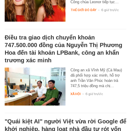
Công chúa Leonor tiếp tục…
THẾ GIỚI ĐÓ ĐÂY
-
6 giờ trước
Điều tra giao dịch chuyển khoản
747.500.000 đồng của Nguyễn Thị Phương
Hoa đến tài khoản LPBank, công an khẩn
trương xác minh
Công an xã Vĩnh Mỹ (Cà Mau)
đã phối hợp xác minh, hỗ trợ
anh Trần Văn Phúc hoàn trả
747,5 triệu đồng mà chị…
XÃ HỘI
-
6 giờ trước
"Quái kiệt AI" người Việt vừa rời Google để
khởi nghiệp, hàng loạt nhà đầu tư rót vốn