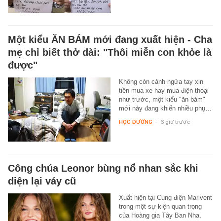
Một kiểu ĂN BÁM mới đang xuất hiện - Cha
mẹ chỉ biết thở dài: "Thôi miễn con khỏe là
được"
Không còn cảnh ngửa tay xin
tiền mua xe hay mua điện thoại
như trước, một kiểu "ăn bám"
mới này đang khiến nhiều phụ…
HỌC ĐƯỜNG
-
6 giờ trước
Công chúa Leonor bùng nổ nhan sắc khi
diện lại váy cũ
Xuất hiện tại Cung điện Marivent
trong một sự kiện quan trọng
của Hoàng gia Tây Ban Nha,