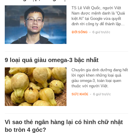
TS Lê Viết Quốc, người Việt
Nam được mệnh danh là “Quái
kiệt AI” tại Google vừa quyết
định rời công ty để thành lập…
ĐỜI SỐNG
-
6 giờ trước
9 loại quả giàu omega-3 bậc nhất
Chuyên gia dinh dưỡng đang hết
lời ngợi khen những loại quả
giàu omega-3, toàn loại quen
thuộc với người Việt.
SỨC KHỎE
-
6 giờ trước
Vì sao thẻ ngân hàng lại có hình chữ nhật
bo tròn 4 góc?