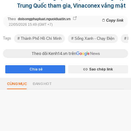
Trung Quốc tham gia, Vinaconex vắng mặt
Theo
doisongphapluat.nguoiduatin.vn
Copy link
22/05/2026 15:49 (GMT +7)
Tags
Thành Phố Hồ Chí Minh
Sống Xanh - Chạy Điện
Me
Theo dõi Kenh14.vn trên
Chia sẻ
Sao chép link
CÙNG MỤC
ĐANG HOT