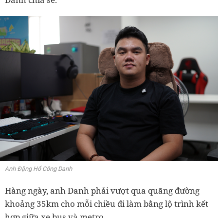
Anh Đặng Hồ Công Danh
Hàng ngày, anh Danh phải vượt qua quãng đường
khoảng 35km cho mỗi chiều đi làm bằng lộ trình kết
hợp giữa xe bus và metro.