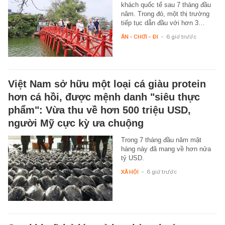
khách quốc tế sau 7 tháng đầu
năm. Trong đó, một thị trường
tiếp tục dẫn đầu với hơn 3…
ĂN - CHƠI - ĐI
-
6 giờ trước
Việt Nam sở hữu một loại cá giàu protein
hơn cá hồi, được mệnh danh "siêu thực
phẩm": Vừa thu về hơn 500 triệu USD,
người Mỹ cực kỳ ưa chuộng
Trong 7 tháng đầu năm mặt
hàng này đã mang về hơn nửa
tỷ USD.
XÃ HỘI
-
6 giờ trước