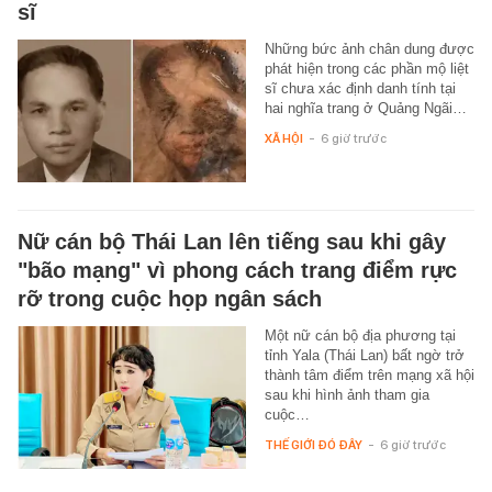
sĩ
Những bức ảnh chân dung được
phát hiện trong các phần mộ liệt
sĩ chưa xác định danh tính tại
hai nghĩa trang ở Quảng Ngãi…
XÃ HỘI
-
6 giờ trước
Nữ cán bộ Thái Lan lên tiếng sau khi gây
"bão mạng" vì phong cách trang điểm rực
rỡ trong cuộc họp ngân sách
Một nữ cán bộ địa phương tại
tỉnh Yala (Thái Lan) bất ngờ trở
thành tâm điểm trên mạng xã hội
sau khi hình ảnh tham gia
cuộc…
THẾ GIỚI ĐÓ ĐÂY
-
6 giờ trước