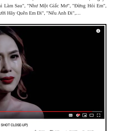
ải Làm Sau", "Như Một Giấc Mơ", "Đừng Hỏi Em",
ười Hãy Quên Em Đi", "Nếu Anh Đi",…