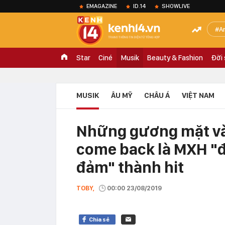
EMAGAZINE
ID.14
SHOWLIVE
A
Star
Ciné
Musik
Beauty & Fashion
Đời
MUSIK
ÂU MỸ
CHÂU Á
VIỆT NAM
Những gương mặt vàn
come back là MXH "đi
đảm" thành hit
TOBY,
00:00 23/08/2019
Chia sẻ