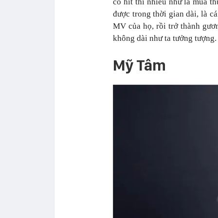
có hit thì nhiều như lá mùa th
được trong thời gian dài, là 
MV của họ, rồi trở thành gươ
không dài như ta tưởng tượng.
Mỹ Tâm