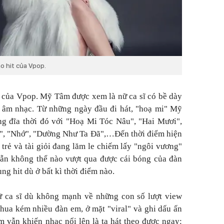
o hit của Vpop.
 của Vpop. Mỹ Tâm được xem là nữ ca sĩ có bề dày
g âm nhạc. Từ những ngày đầu đi hát, "hoạ mi" Mỹ
ng đĩa thời đó với "Hoạ Mi Tóc Nâu", "Hai Mươi",
n", "Nhớ", "Dường Như Ta Đã",…Đến thời điểm hiện
 trẻ và tài giỏi đang lăm le chiếm lấy "ngôi vương"
vẫn không thể nào vượt qua được cái bóng của đàn
ng hit dù ở bất kì thời điểm nào.
 ca sĩ dù không mạnh về những con số lượt view
ua kém nhiều đàn em, ở mặt "viral" và ghi dấu ấn
 vẫn khiến nhạc nổi lên là ta hát theo được ngay: