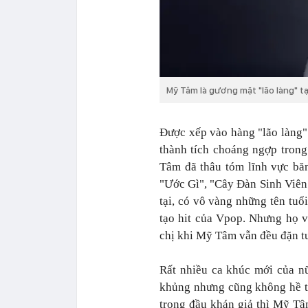
Mỹ Tâm là gương mặt "lão làng" tạ
Được xếp vào hàng "lão làng"
thành tích choáng ngợp tron
Tâm đã thâu tóm lĩnh vực bă
"Ước Gì", "Cây Đàn Sinh Viê
tại, có vô vàng những tên tuổi
tạo hit của Vpop. Nhưng họ 
chị khi Mỹ Tâm vẫn đều đặn tu
Rất nhiều
ca khúc mới của nữ
khủng nhưng cũng không hề th
trong đầu khán giả thì Mỹ Tâm