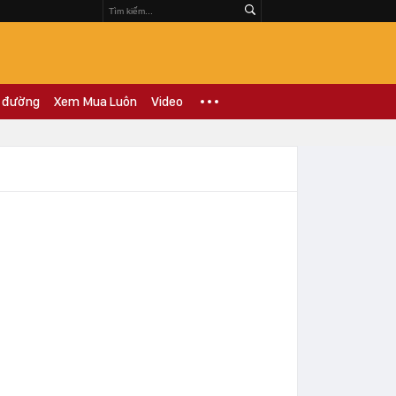
 đường
Xem Mua Luôn
Video