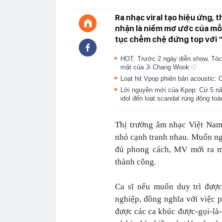
Ra nhạc viral tạo hiệu ứng,
nhận là niềm mơ ước của mỗ
tục chễm chệ đứng top với “l
HOT: Trước 2 ngày diễn show, Tóc 
mặt của Ji Chang Wook
Loạt hit Vpop phiên bản acoustic: 
Lời nguyền mới của Kpop: Cứ 5 năm
idol đến loạt scandal rúng động t
Thị trường âm nhạc Việt Nam
nhỏ cạnh tranh nhau. Muốn ngh
đủ phong cách, MV mới ra mỗ
thành công.
Ca sĩ nếu muốn duy trì được
nghiệp, đồng nghĩa với việc ph
được các ca khúc được-gọi-là-h