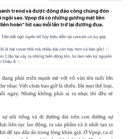
 thành trend và được đông đảo công chúng đón
i ngôi sao. Vpop đã có những gương mặt liên
iên hoàn” hit sau mỗi lần trở lại đường đua.
Tiên bất ngờ tuyên bố hủy biểu diễn tại concert có sự góp
Chỉ là hát cover thôi mà nhiều bài còn hay hơn cả bản gốc!
 1 lần lại xảy ra những biến động lớn, từ làm nên kỷ nguyên
oàn Châu Á
 đang phát triển mạnh mẽ với vô vàn tên tuổi lớn
e nhạc Việt chưa bao giờ là thiếu. Đủ mọi thể loại,
i ngày. Nhưng không phải ai ra nhạc thì đều sẽ
 sự nổi tiếng và đi đường dài trên con đường sự
ải liên tục lao động, ra sản phẩm và ít nhất tạo ra
it để tạo dấu ấn trong lòng khán giả. Ở Vpop, ca sĩ