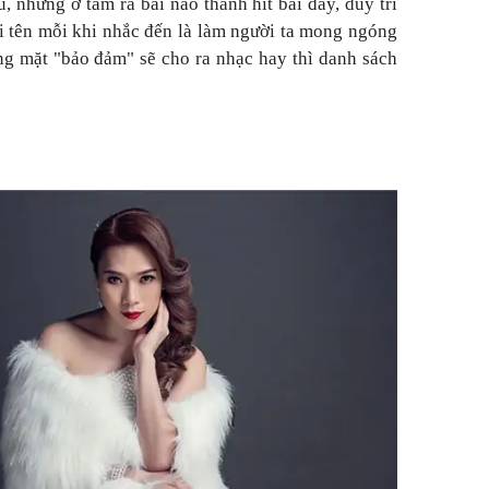
u, nhưng ở tầm ra bài nào thành hit bài đấy, duy trì
cái tên mỗi khi nhắc đến là làm người ta mong ngóng
ng mặt "bảo đảm" sẽ cho ra nhạc hay thì danh sách