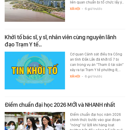
liên quan chuẩn bị tổ chức lấy ý…
XÃ HỘI
-
6 giờ trước
Khởi tố bác sĩ, y sĩ, nhân viên cùng nguyên lãnh
đạo Trạm Y tế...
Cơ quan Cảnh sát điều tra Công
an tỉnh Đắk Lắk đã khởi tố 7 bị
can trong vụ án “Tham ô tài sản”
xảy ra tại Trạm Y tế phường 8,…
XÃ HỘI
-
6 giờ trước
Điểm chuẩn đại học 2026 MỚI và NHANH nhất
Điểm chuẩn đại học năm 2026
chính thức bước vào giai đoạn
"nóng" từ 9/8 khi hàng loạt