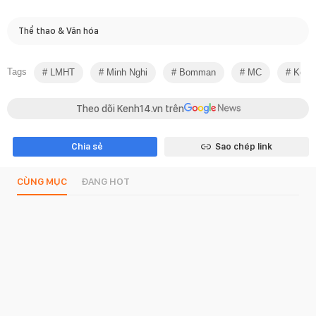
Thể thao & Văn hóa
Tags
LMHT
Minh Nghi
Bomman
MC
Kết 
Theo dõi Kenh14.vn trên
Chia sẻ
Sao chép link
CÙNG MỤC
ĐANG HOT