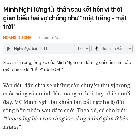
Minh Nghi từng tủi thân sau kết hôn vì thời
gian biểu hai vợ chồng như "mặt trăng - mặt
trời"
HOÀNG DƯƠNG
3 năm trước
Nghe đọc bài
2:11
May mắn rằng, ông xã của Minh Nghi cực tâm lý, chỉ cần nhìn sắc
mặt của vợ là "bắt được bệnh".
Vẫn đều đặn chia sẻ những câu chuyện thú vị trong
cuộc sống của mình lên mạng xã hội, tuy nhiên mới
đây, MC Minh Nghi lại khiến fan bất ngờ hé lộ đời
sống hôn nhân sau đám cưới. Theo đó, cô cho biết:
"Cuộc sống bận rộn càng lúc càng ít thời gian ở bên
nhau!".