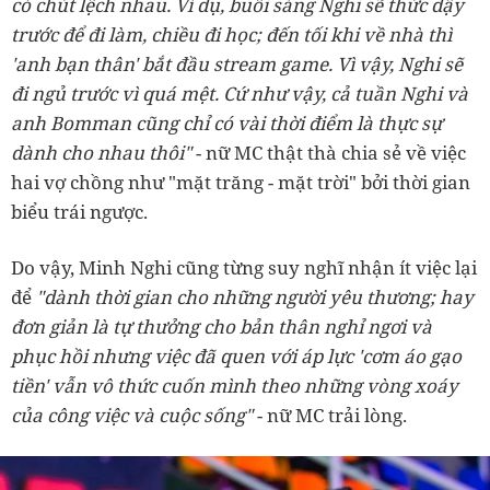
có chút lệch nhau. Ví dụ, buổi sáng Nghi sẽ thức dậy
trước để đi làm, chiều đi học; đến tối khi về nhà thì
'anh bạn thân' bắt đầu stream game. Vì vậy, Nghi sẽ
đi ngủ trước vì quá mệt. Cứ như vậy, cả tuần Nghi và
anh Bomman cũng chỉ có vài thời điểm là thực sự
dành cho nhau thôi"
- nữ MC thật thà chia sẻ về việc
hai vợ chồng như "mặt trăng - mặt trời" bởi thời gian
biểu trái ngược.
Do vậy, Minh Nghi cũng từng suy nghĩ nhận ít việc lại
để
"dành thời gian cho những người yêu thương; hay
đơn giản là tự thưởng cho bản thân nghỉ ngơi và
phục hồi nhưng việc đã quen với áp lực 'cơm áo gạo
tiền' vẫn vô thức cuốn mình theo những vòng xoáy
của công việc và cuộc sống"
- nữ MC trải lòng.