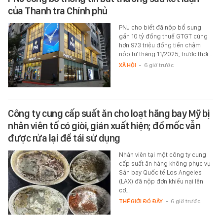
của Thanh tra Chính phủ
PNJ cho biết đã nộp bổ sung
gần 10 tỷ đồng thuế GTGT cùng
hơn 973 triệu đồng tiền chậm
nộp từ tháng 11/2025, trước thời…
XÃ HỘI
-
6 giờ trước
Công ty cung cấp suất ăn cho loạt hãng bay Mỹ bị
nhân viên tố có giòi, gián xuất hiện; đồ mốc vẫn
được rửa lại để tái sử dụng
Nhân viên tại một công ty cung
cấp suất ăn hàng không phục vụ
Sân bay Quốc tế Los Angeles
(LAX) đã nộp đơn khiếu nại lên
cơ…
THẾ GIỚI ĐÓ ĐÂY
-
6 giờ trước