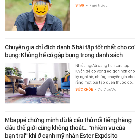
STAR
-
7 giờ trước
Chuyên gia chỉ đích danh 5 bài tập tốt nhất cho cơ
bụng: Không hề có gập bụng trong danh sách
Nhiều người đang tích cực tập
luyện để có vòng eo gọn hơn cho
kỳ nghỉ hè, nhưng chuyên gia cho
rằng một bài tập quen thuộc có…
SỨC KHỎE
-
7 giờ trước
Mbappé chứng minh dù là cầu thủ nổi tiếng hàng
đầu thế giới cũng không thoát... "nhiệm vụ của
bạn trai" khi ở cạnh mỹ nhân Ester Expósito