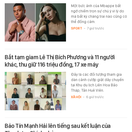
Một bức ảnh của Mbappe bất
ngờ chiếm trọn sự chú ý vì lý do
mà bất kỳ chàng trai nào cũng có
thể đồng cảm.
SPORT
-
7 giờ trước
Bắt tạm giam Lê Thị Bích Phương và 11 người
khác, thu giữ 116 triệu đồng, 17 xe máy
Đây là các đối tượng tham gia
dàn cảnh cướp giật dây chuyền
tại Khu du lịch Liên Hoa Bảo
Tháp, Tân Huê Viên.
XÃ HỘI
-
6 giờ trước
Bảo Tín Mạnh Hải lên tiếng sau kết luận của