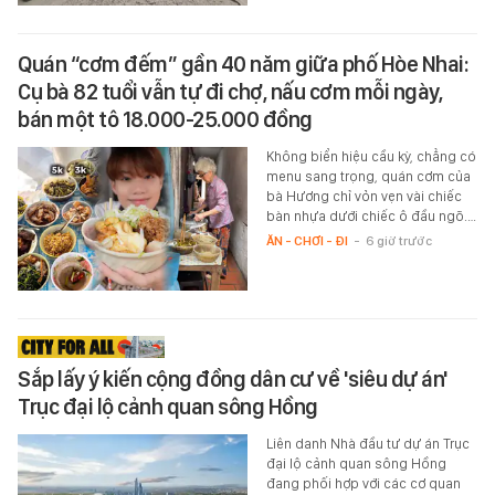
Quán “cơm đếm” gần 40 năm giữa phố Hòe Nhai:
Cụ bà 82 tuổi vẫn tự đi chợ, nấu cơm mỗi ngày,
bán một tô 18.000-25.000 đồng
Không biển hiệu cầu kỳ, chẳng có
menu sang trọng, quán cơm của
bà Hương chỉ vỏn vẹn vài chiếc
bàn nhựa dưới chiếc ô đầu ngõ.…
ĂN - CHƠI - ĐI
-
6 giờ trước
Sắp lấy ý kiến cộng đồng dân cư về 'siêu dự án'
Trục đại lộ cảnh quan sông Hồng
Liên danh Nhà đầu tư dự án Trục
đại lộ cảnh quan sông Hồng
đang phối hợp với các cơ quan