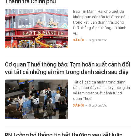
Thanh tra Chính phủ
Bảo Tín Mạnh Hải cho biết đã
khắc phục các tồn tại được nêu
trong kết luận thanh tra, đồng
thời khẳng định không có hành
vi…
XÃ HỘI
-
6 giờ trước
Cơ quan Thuế thông báo: Tạm hoãn xuất cảnh đối
với tất cả những ai nằm trong danh sách sau đây
Tất cả các cá nhân trong danh
sách sau đây cần chú ý thông tin
về tạm hoãn xuất cảnh từ cơ
quan Thuế.
XÃ HỘI
-
6 giờ trước
PNJ công bố thông tin bất thường sau kết luận