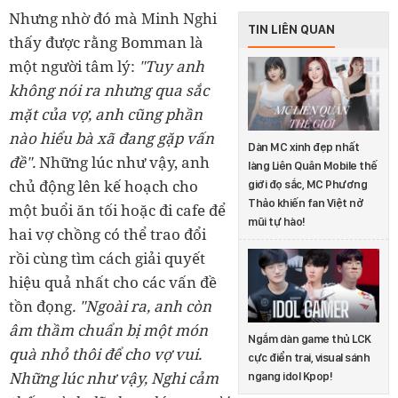
Nhưng nhờ đó mà Minh Nghi
TIN LIÊN QUAN
thấy được rằng Bomman là
một người tâm lý:
"Tuy anh
không nói ra nhưng qua sắc
mặt của vợ, anh cũng phần
nào hiểu bà xã đang gặp vấn
Dàn MC xinh đẹp nhất
đề".
Những lúc như vậy, anh
làng Liên Quân Mobile thế
chủ động lên kế hoạch cho
giới đọ sắc, MC Phương
Thảo khiến fan Việt nở
một buổi ăn tối hoặc đi cafe để
mũi tự hào!
hai vợ chồng có thể trao đổi
rồi cùng tìm cách giải quyết
hiệu quả nhất cho các vấn đề
tồn đọng
. "Ngoài ra, anh còn
âm thầm chuẩn bị một món
Ngắm dàn game thủ LCK
quà nhỏ thôi để cho vợ vui.
cực điển trai, visual sánh
Những lúc như vậy, Nghi cảm
ngang idol Kpop!