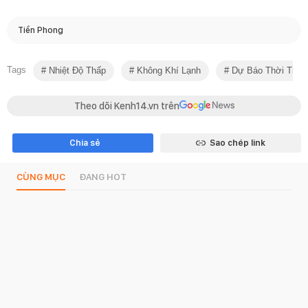
Tiền Phong
Tags
Nhiệt Độ Thấp
Không Khí Lạnh
Dự Báo Thời Tiết
Theo dõi Kenh14.vn trên
Chia sẻ
Sao chép link
CÙNG MỤC
ĐANG HOT