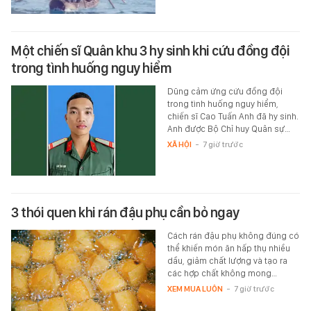
Một chiến sĩ Quân khu 3 hy sinh khi cứu đồng đội
trong tình huống nguy hiểm
Dũng cảm ứng cứu đồng đội
trong tình huống nguy hiểm,
chiến sĩ Cao Tuấn Anh đã hy sinh.
Anh được Bộ Chỉ huy Quân sự…
XÃ HỘI
-
7 giờ trước
3 thói quen khi rán đậu phụ cần bỏ ngay
Cách rán đậu phụ không đúng có
thể khiến món ăn hấp thụ nhiều
dầu, giảm chất lượng và tạo ra
các hợp chất không mong…
XEM MUA LUÔN
-
7 giờ trước