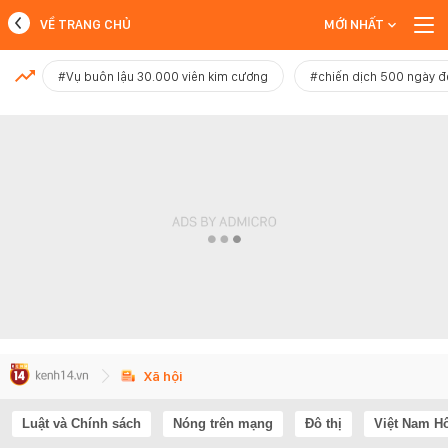
VỀ TRANG CHỦ
MỚI NHẤT
MỚI NHẤT
#Vụ buôn lậu 30.000 viên kim cương
#chiến dịch 500 ngày 
Xem thêm
Xã hội
Luật và Chính sách
Nóng trên mạng
Đô thị
Việt Nam H