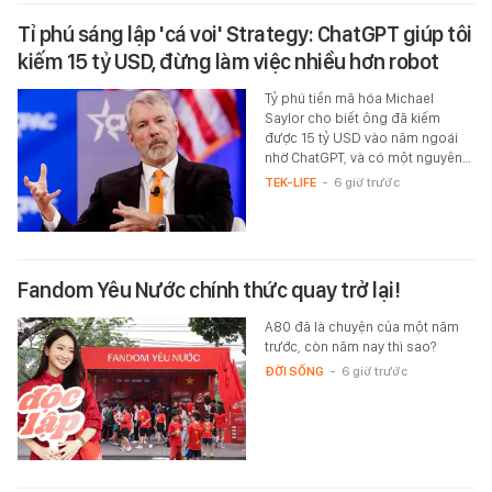
Tỉ phú sáng lập 'cá voi' Strategy: ChatGPT giúp tôi
kiếm 15 tỷ USD, đừng làm việc nhiều hơn robot
Tỷ phú tiền mã hóa Michael
Saylor cho biết ông đã kiếm
được 15 tỷ USD vào năm ngoái
nhờ ChatGPT, và có một nguyên…
TEK-LIFE
-
6 giờ trước
Fandom Yêu Nước chính thức quay trở lại!
A80 đã là chuyện của một năm
trước, còn năm nay thì sao?
ĐỜI SỐNG
-
6 giờ trước