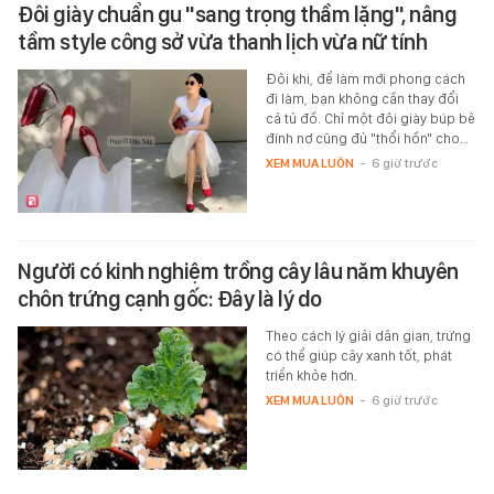
Đôi giày chuẩn gu "sang trọng thầm lặng", nâng
tầm style công sở vừa thanh lịch vừa nữ tính
Đôi khi, để làm mới phong cách
đi làm, bạn không cần thay đổi
cả tủ đồ. Chỉ một đôi giày búp bê
đính nơ cũng đủ "thổi hồn" cho…
XEM MUA LUÔN
-
6 giờ trước
Người có kinh nghiệm trồng cây lâu năm khuyên
chôn trứng cạnh gốc: Đây là lý do
Theo cách lý giải dân gian, trứng
có thể giúp cây xanh tốt, phát
triển khỏe hơn.
XEM MUA LUÔN
-
6 giờ trước