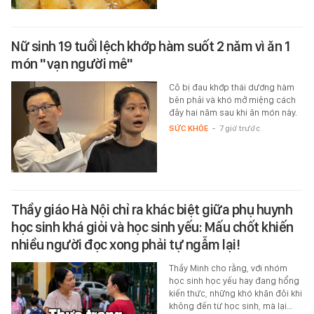
Nữ sinh 19 tuổi lệch khớp hàm suốt 2 năm vì ăn 1
món "vạn người mê"
Cô bị đau khớp thái dương hàm
bên phải và khó mở miệng cách
đây hai năm sau khi ăn món này.
SỨC KHỎE
-
7 giờ trước
Thầy giáo Hà Nội chỉ ra khác biệt giữa phụ huynh
học sinh khá giỏi và học sinh yếu: Mấu chốt khiến
nhiều người đọc xong phải tự ngẫm lại!
Thầy Minh cho rằng, với nhóm
học sinh học yếu hay đang hổng
kiến thức, những khó khăn đôi khi
không đến từ học sinh, mà lại…