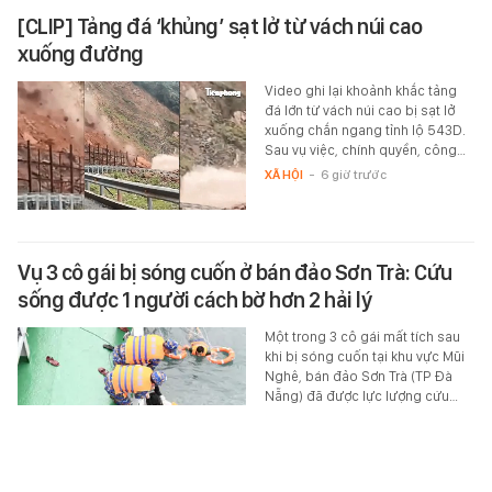
[CLIP] Tảng đá ‘khủng’ sạt lở từ vách núi cao
xuống đường
Video ghi lại khoảnh khắc tảng
đá lớn từ vách núi cao bị sạt lở
xuống chắn ngang tỉnh lộ 543D.
Sau vụ việc, chính quyền, công…
XÃ HỘI
-
6 giờ trước
Vụ 3 cô gái bị sóng cuốn ở bán đảo Sơn Trà: Cứu
sống được 1 người cách bờ hơn 2 hải lý
Một trong 3 cô gái mất tích sau
khi bị sóng cuốn tại khu vực Mũi
Nghê, bán đảo Sơn Trà (TP Đà
Nẵng) đã được lực lượng cứu…
XÃ HỘI
-
6 giờ trước