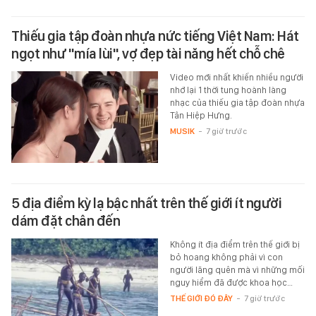
Thiếu gia tập đoàn nhựa nức tiếng Việt Nam: Hát
ngọt như "mía lùi", vợ đẹp tài năng hết chỗ chê
Video mới nhất khiến nhiều người
nhớ lại 1 thời tung hoành làng
nhạc của thiếu gia tập đoàn nhựa
Tân Hiệp Hưng.
MUSIK
-
7 giờ trước
5 địa điểm kỳ lạ bậc nhất trên thế giới ít người
dám đặt chân đến
Không ít địa điểm trên thế giới bị
bỏ hoang không phải vì con
người lãng quên mà vì những mối
nguy hiểm đã được khoa học…
THẾ GIỚI ĐÓ ĐÂY
-
7 giờ trước