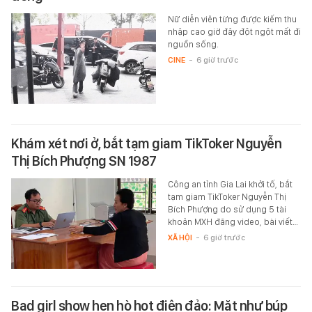
Nữ diễn viên từng được kiếm thu
nhập cao giờ đây đột ngột mất đi
nguồn sống.
CINE
-
6 giờ trước
Khám xét nơi ở, bắt tạm giam TikToker Nguyễn
Thị Bích Phượng SN 1987
Công an tỉnh Gia Lai khởi tố, bắt
tạm giam TikToker Nguyễn Thị
Bích Phượng do sử dụng 5 tài
khoản MXH đăng video, bài viết…
XÃ HỘI
-
6 giờ trước
Bad girl show hẹn hò hot điên đảo: Mặt như búp