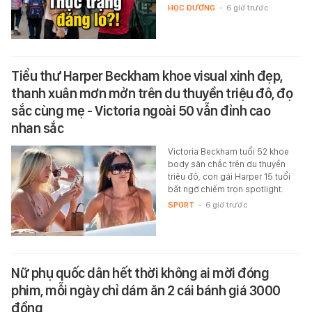
HỌC ĐƯỜNG
-
6 giờ trước
Tiểu thư Harper Beckham khoe visual xinh đẹp,
thanh xuân mơn mởn trên du thuyền triệu đô, đọ
sắc cùng mẹ - Victoria ngoài 50 vẫn đỉnh cao
nhan sắc
Victoria Beckham tuổi 52 khoe
body săn chắc trên du thuyền
triệu đô, con gái Harper 15 tuổi
bất ngờ chiếm trọn spotlight.
SPORT
-
6 giờ trước
Nữ phụ quốc dân hết thời không ai mời đóng
phim, mỗi ngày chỉ dám ăn 2 cái bánh giá 3000
đồng