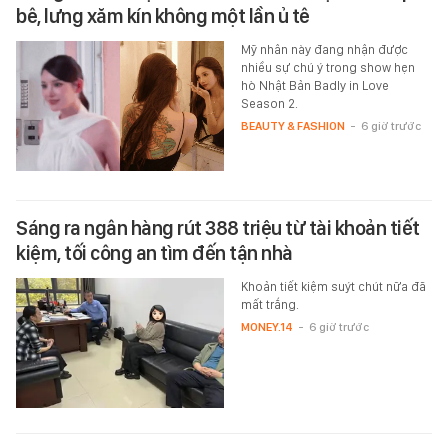
bê, lưng xăm kín không một lần ủ tê
Mỹ nhân này đang nhận được
nhiều sự chú ý trong show hẹn
hò Nhật Bản Badly in Love
Season 2.
BEAUTY & FASHION
-
6 giờ trước
Sáng ra ngân hàng rút 388 triệu từ tài khoản tiết
kiệm, tối công an tìm đến tận nhà
Khoản tiết kiệm suýt chút nữa đã
mất trắng.
MONEY.14
-
6 giờ trước