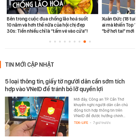
Bên trong cuộc đua chống lão hoá suốt
Xuân Đức (18 tuổi)
10 năm và hơn thế nữa của hội chị đẹp
ai mà khiến Top 1
30s: Tiền nhiều chỉ là “tấm vé vào cửa”!
"bở hơi tai" mới
TIN MỚI CẬP NHẬT
5 loại thông tin, giấy tờ người dân cần sớm tích
hợp vào VNeID để tránh bỏ lỡ quyền lợi
Mới đây, Công an TP. Cần Thơ
khuyến nghị người dân cần chủ
động tích hợp thông tin trên
VNeID để được hưởng chính…
TEK-LIFE
-
7 giờ trước