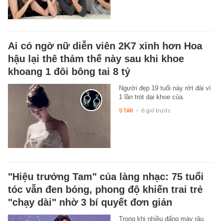
Ai có ngờ nữ diễn viên 2K7 xinh hơn Hoa
hậu lại thê thảm thế này sau khi khoe
khoang 1 đôi bông tai 8 tỷ
Người đẹp 19 tuổi này rớt đài vì
1 lần trót dại khoe của.
STAR
-
6 giờ trước
"Hiệu trưởng Tam" của làng nhạc: 75 tuổi
tóc vẫn đen bóng, phong độ khiến trai trẻ
"chạy dài" nhờ 3 bí quyết đơn giản
Trong khi nhiều đấng mày râu