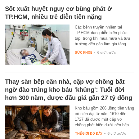
Sốt xuất huyết nguy cơ bùng phát ở
TP.HCM, nhiều trẻ diễn tiến nặng
Các bệnh truyền nhiễm tại
TP.HCM đang diễn biến phức
tạp, trong khi mùa mưa và tựu
trường đến gần làm gia tăng…
SỨC KHỎE
-
6 giờ trước
Thay sàn bếp căn nhà, cặp vợ chồng bất
ngờ đào trúng kho báu 'khủng': Tuổi đời
hơn 300 năm, được đấu giá gần 27 tỷ đồng
Kho báu gồm 266 đồng tiền vàng
có niên đại từ năm 1610 đến
1727 đã được một cặp vợ
chồng phát hiện dưới nền bếp…
THẾ GIỚI ĐÓ ĐÂY
-
6 giờ trước