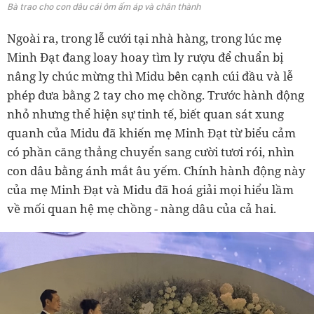
Bà trao cho con dâu cái ôm ấm áp và chân thành
Ngoài ra, trong lễ cưới tại nhà hàng, trong lúc mẹ
Minh Đạt đang loay hoay tìm ly rượu để chuẩn bị
nâng ly chúc mừng thì Midu bên cạnh cúi đầu và lễ
phép đưa bằng 2 tay cho mẹ chồng. Trước hành động
nhỏ nhưng thể hiện sự tinh tế, biết quan sát xung
quanh của Midu đã khiến mẹ Minh Đạt từ biểu cảm
có phần căng thẳng chuyển sang cười tươi rói, nhìn
con dâu bằng ánh mắt âu yếm. Chính hành động này
của mẹ Minh Đạt và Midu đã hoá giải mọi hiểu lầm
về mối quan hệ mẹ chồng - nàng dâu của cả hai.