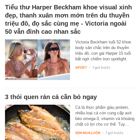
Tiểu thư Harper Beckham khoe visual xinh
đẹp, thanh xuân mơn mởn trên du thuyền
triệu đô, đọ sắc cùng mẹ - Victoria ngoài
50 vẫn đỉnh cao nhan sắc
Victoria Beckham tuổi 52 khoe
body săn chắc trên du thuyền
triệu đô, con gái Harper 15 tuổi
bất ngờ chiếm trọn spotlight.
SPORT
-
7 giờ trước
3 thói quen rán cá cần bỏ ngay
Cá là thực phẩm giàu protein,
nhiều loại cá còn cung cấp axit
béo omega-3, vitamin và khoáng
chất có lợi cho cơ thể. Tuy…
XEM MUA LUÔN
-
7 giờ trước