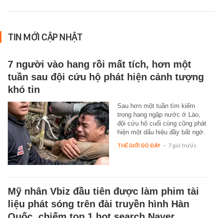
TIN MỚI CẬP NHẬT
7 người vào hang rồi mất tích, hơn một
tuần sau đội cứu hộ phát hiện cảnh tượng
khó tin
Sau hơn một tuần tìm kiếm
trong hang ngập nước ở Lào,
đội cứu hộ cuối cùng cũng phát
hiện một dấu hiệu đầy bất ngờ.
THẾ GIỚI ĐÓ ĐÂY
-
7 giờ trước
Mỹ nhân Vbiz đầu tiên được làm phim tài
liệu phát sóng trên đài truyền hình Hàn
Quốc, chiếm top 1 hot search Naver