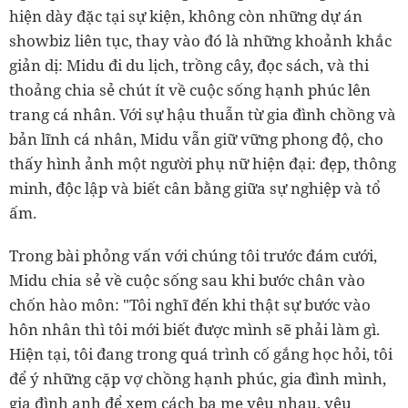
hiện dày đặc tại sự kiện, không còn những dự án
showbiz liên tục, thay vào đó là những khoảnh khắc
giản dị: Midu đi du lịch, trồng cây, đọc sách, và thi
thoảng chia sẻ chút ít về cuộc sống hạnh phúc lên
trang cá nhân. Với sự hậu thuẫn từ gia đình chồng và
bản lĩnh cá nhân, Midu vẫn giữ vững phong độ, cho
thấy hình ảnh một người phụ nữ hiện đại: đẹp, thông
minh, độc lập và biết cân bằng giữa sự nghiệp và tổ
ấm.
Trong bài phỏng vấn với chúng tôi trước đám cưới,
Midu chia sẻ về cuộc sống sau khi bước chân vào
chốn hào môn: "Tôi nghĩ đến khi thật sự bước vào
hôn nhân thì tôi mới biết được mình sẽ phải làm gì.
Hiện tại, tôi đang trong quá trình cố gắng học hỏi, tôi
để ý những cặp vợ chồng hạnh phúc, gia đình mình,
gia đình anh để xem cách ba mẹ yêu nhau, yêu