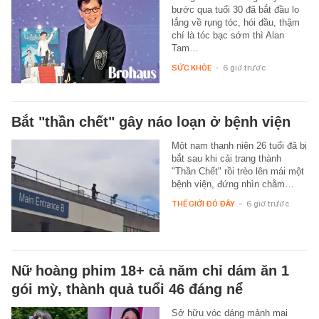
bước qua tuổi 30 đã bắt đầu lo
lắng về rụng tóc, hói đầu, thậm
chí là tóc bạc sớm thì Alan
Tam…
SỨC KHỎE
-
6 giờ trước
Bắt "thần chết" gây náo loạn ở bệnh viện
Một nam thanh niên 26 tuổi đã bị
bắt sau khi cải trang thành
"Thần Chết" rồi trèo lên mái một
bệnh viện, đứng nhìn chằm…
THẾ GIỚI ĐÓ ĐÂY
-
6 giờ trước
Nữ hoàng phim 18+ cả năm chỉ dám ăn 1
gói mỳ, thành quả tuổi 46 đáng nể
Sở hữu vóc dáng mảnh mai