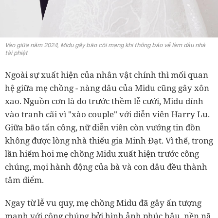
Vào giữa năm 2024, Midu gây bão cõi mạng khi thông báo về làm dâu nhà
tài phiệt
Ngoài sự xuất hiện của nhân vật chính thì mối quan
hệ giữa mẹ chồng - nàng dâu của Midu cũng gây xôn
xao. Nguồn cơn là do trước thềm lễ cưới, Midu dính
vào tranh cãi vì "xào couple" với diễn viên Harry Lu.
Giữa bão tấn công, nữ diễn viên còn vướng tin đồn
không được lòng nhà thiếu gia Minh Đạt. Vì thế, trong
lần hiếm hoi mẹ chồng Midu xuất hiện trước công
chúng, mọi hành động của bà và con dâu đều thành
tâm điểm.
Ngay từ lễ vu quy, mẹ chồng Midu đã gây ấn tượng
mạnh với công chúng bởi hình ảnh phúc hậu, nền nã.