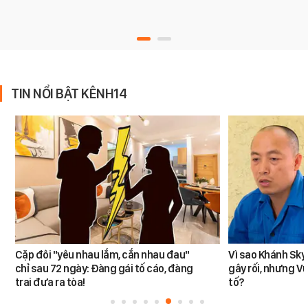
TIN NỔI BẬT KÊNH14
Cặp đôi "yêu nhau lắm, cắn nhau đau"
Vì sao Khánh Sky
chỉ sau 72 ngày: Đàng gái tố cáo, đàng
gây rối, nhưng V
trai đưa ra tòa!
tố?