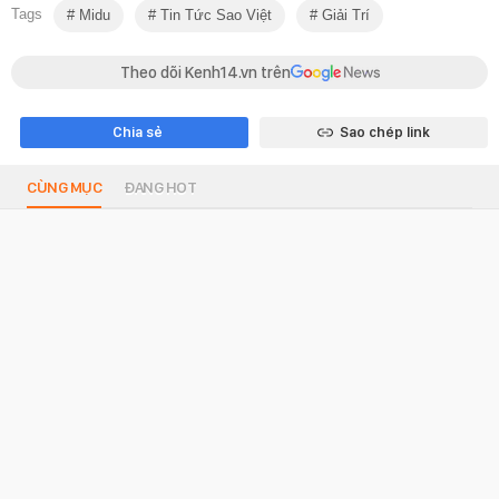
Tags
Midu
Tin Tức Sao Việt
Giải Trí
Theo dõi Kenh14.vn trên
Chia sẻ
Sao chép link
CÙNG MỤC
ĐANG HOT