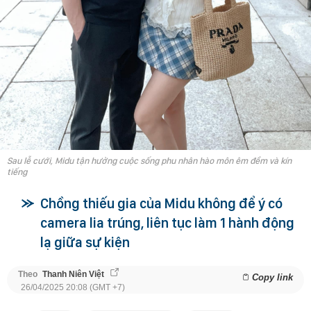
Sau lễ cưới, Midu tận hưởng cuộc sống phu nhân hào môn êm đềm và kín
tiếng
Chồng thiếu gia của Midu không để ý có
camera lia trúng, liên tục làm 1 hành động
lạ giữa sự kiện
Theo
Thanh Niên Việt
Copy link
26/04/2025 20:08 (GMT +7)