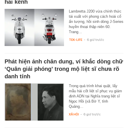
hai kênh
Lambretta J200 vừa chính thức
tái xuất với phong cách hoài cổ
ấn tượng, hồi sinh dòng J-Series
huyền thoại thập niên 60.
Trang…
TEK-LIFE
-
6 giờ trước
Phát hiện ảnh chân dung, ví khắc dòng chữ
‘Quân giải phóng’ trong mộ liệt sĩ chưa rõ
danh tính
Trong quá trình khai quật, lấy
mẫu hài cốt liệt sĩ phục vụ giám
định ADN tại Nghĩa trang liệt sĩ
Ngọc Hồi (xã Bờ Y, tỉnh
Quảng…
XÃ HỘI
-
6 giờ trước