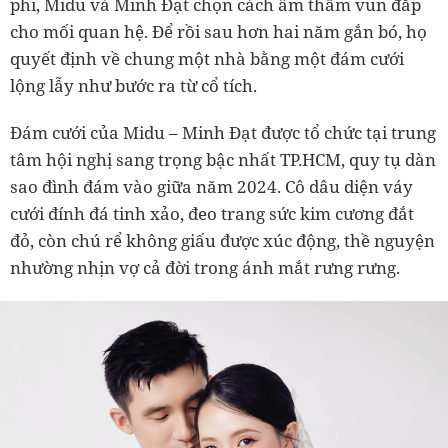
phi, Midu và Minh Đạt chọn cách âm thầm vun đắp
cho mối quan hệ. Để rồi sau hơn hai năm gắn bó, họ
quyết định về chung một nhà bằng một đám cưới
lộng lẫy như bước ra từ cổ tích.
Đám cưới của Midu – Minh Đạt được tổ chức tại trung
tâm hội nghị sang trọng bậc nhất TP.HCM, quy tụ dàn
sao đình đám vào giữa năm 2024. Cô dâu diện váy
cưới đính đá tinh xảo, đeo trang sức kim cương đắt
đỏ, còn chú rể không giấu được xúc động, thề nguyện
nhường nhịn vợ cả đời trong ánh mắt rưng rưng.