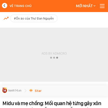
MỚI NHẤT
VỀ TRANG CHỦ
MỚI NHẤT
#Ồn ào của Thư Đan Nguyễn
Xem thêm
Star
Midu và mẹ chồng: Mối quan hệ từng gây xôn