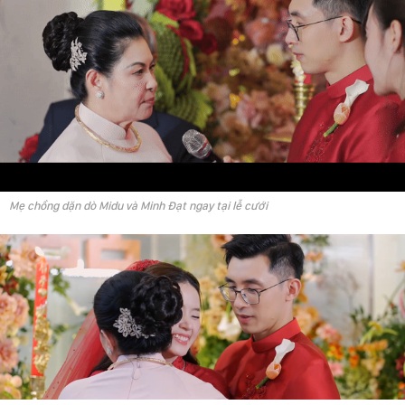
Mẹ chồng dặn dò Midu và Minh Đạt ngay tại lễ cưới