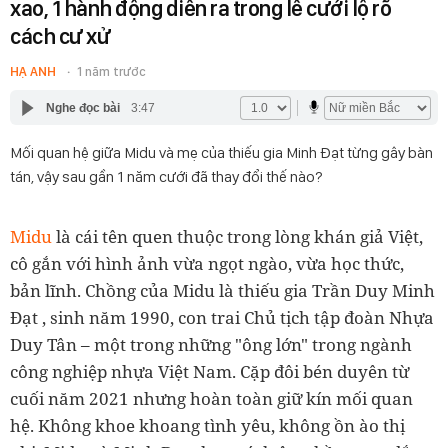
xao, 1 hành động diễn ra trong lễ cưới lộ rõ
cách cư xử
HẠ ANH
1 năm trước
Nghe đọc bài
3:47
Mối quan hệ giữa Midu và mẹ của thiếu gia Minh Đạt từng gây bàn
tán, vậy sau gần 1 năm cưới đã thay đổi thế nào?
Midu
là cái tên quen thuộc trong lòng khán giả Việt,
cô gắn với hình ảnh vừa ngọt ngào, vừa học thức,
bản lĩnh. Chồng của Midu là thiếu gia
Trần Duy Minh
Đạt
, sinh năm 1990, con trai Chủ tịch tập đoàn Nhựa
Duy Tân – một trong những "ông lớn" trong ngành
công nghiệp nhựa Việt Nam. Cặp đôi bén duyên từ
cuối năm 2021 nhưng hoàn toàn giữ kín mối quan
hệ. Không khoe khoang tình yêu, không ồn ào thị