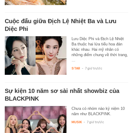
Cuộc đấu giữa Địch Lệ Nhiệt Ba và Lưu
Diệc Phi
Lưu Diệc Phi và Địch Lệ Nhiệt
Ba thuộc hai lứa tiểu hoa đán
khác nhau. Hai mỹ nhân có
những điểm chung về thời trang,
…
STAR
-
7 giờ trước
Sự kiện 10 năm sơ sài nhất showbiz của
BLACKPINK
Chưa có nhóm nào kỷ niệm 10
năm như BLACKPINK.
MUSIK
-
7 giờ trước