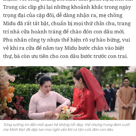
Trong các clip ghi lại những khoảnh khắc trong ngày
trọng đại của cặp đôi, dễ dàng nhận ra, mẹ chồng
Midu đã rất tất bật, chuẩn bị mọi thứ chỉn chu, trang
trí nhà cửa hoành tráng để chào đón con dâu mới.
Phu nhân công ty nhựa thể hiện rõ sự hào hứng, vui
vẻ khi ra cửa để nắm tay Midu bước chân vào biệt
thự, bà còn ưu tiên cho con dâu bước trước con trai.
Từng vướng tin đồn mối quan hệ không tốt đẹp, thế nhưng trong đám cưới
mẹ Minh Đạt đã dập tan mọi nghi vấn khi ra tận cửa đón con dâu