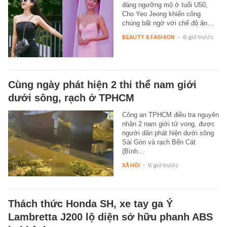
đáng ngưỡng mộ ở tuổi U50,
Cho Yeo Jeong khiến công
chúng bất ngờ với chế độ ăn…
BEAUTY & FASHION
-
6 giờ trước
Cùng ngày phát hiện 2 thi thể nam giới
dưới sông, rạch ở TPHCM
Công an TPHCM điều tra nguyên
nhân 2 nam giới tử vong, được
người dân phát hiện dưới sông
Sài Gòn và rạch Bến Cát
(Bình…
XÃ HỘI
-
6 giờ trước
Thách thức Honda SH, xe tay ga Ý
Lambretta J200 lộ diện sở hữu phanh ABS