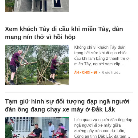
Xem khách Tây đi cầu khỉ miền Tây, dân
mạng nín thở vì hồi hộp
Không chỉ vị khách Tây thận
trọng hết sức khi đi qua chiếc
cầu khỉ làm bằng 2 thanh tre ở
miền Tây, người xem clip…
ĂN - CHƠI - ĐI
-
6 giờ trước
Tạm giữ hình sự đối tượng đạp ngã người
đàn ông đang chạy xe máy ở Đắk Lắk
Liên quan vụ người đàn ông đạp
ngã người đi xe máy giữa
đường gây xôn xao dư luận,
Công an tỉnh Đắk Lắk đã tạm…