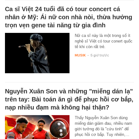
Ca sĩ Việt 24 tuổi đã có tour concert cá
nhân ở Mỹ: Ái nữ con nhà nòi, thừa hưởng
trọn vẹn gene tài năng từ gia đình
Nữ ca sĩ này là một trong số ít
nghệ sĩ Việt có tour conert quốc
tế khi còn rất trẻ.
MUSIK
-
5 giờ trước
Nguyễn Xuân Son và những "miếng dán lạ"
trên tay: Bài toán ăn gì để phục hồi cơ bắp,
nạp nhiều đạm mà không hại thận?
Thấy Nguyễn Xuân Son dùng
miếng dán giảm đau, nhiều nam
giới tưởng đó là "cứu tinh" để
phục hồi cơ bắp. Tuy nhiên,…