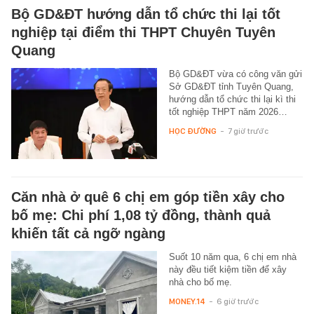
Bộ GD&ĐT hướng dẫn tổ chức thi lại tốt
nghiệp tại điểm thi THPT Chuyên Tuyên
Quang
Bộ GD&ĐT vừa có công văn gửi
Sở GD&ĐT tỉnh Tuyên Quang,
hướng dẫn tổ chức thi lại kì thi
tốt nghiệp THPT năm 2026…
HỌC ĐƯỜNG
-
7 giờ trước
Căn nhà ở quê 6 chị em góp tiền xây cho
bố mẹ: Chi phí 1,08 tỷ đồng, thành quả
khiến tất cả ngỡ ngàng
Suốt 10 năm qua, 6 chị em nhà
này đều tiết kiệm tiền để xây
nhà cho bố mẹ.
MONEY.14
-
6 giờ trước