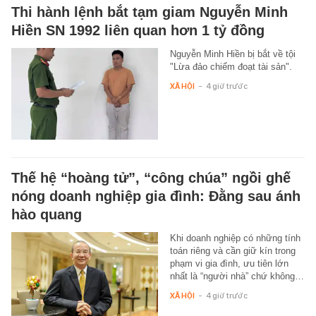
Thi hành lệnh bắt tạm giam Nguyễn Minh
Hiền SN 1992 liên quan hơn 1 tỷ đồng
Nguyễn Minh Hiền bị bắt về tội
"Lừa đảo chiếm đoạt tài sản".
XÃ HỘI
-
4 giờ trước
Thế hệ “hoàng tử”, “công chúa” ngồi ghế
nóng doanh nghiệp gia đình: Đằng sau ánh
hào quang
Khi doanh nghiệp có những tính
toán riêng và cần giữ kín trong
phạm vi gia đình, ưu tiên lớn
nhất là “người nhà” chứ không…
XÃ HỘI
-
4 giờ trước