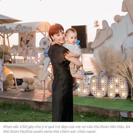
Nhan sắc U50 gây chú ý vì quá trẻ đẹp của mẹ vợ cầu thủ Đoàn Văn Hậu, bà
Mai Đoàn thường xuyên sang nhà chăm sóc cháu ngoại