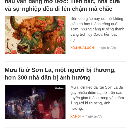
hậu vận đáng mơ ước: Tiền bạc, nhà cửa
và sự nghiệp đều đi lên chậm mà chắc
Bốn con giáp này có thể không
giàu có hay thành công quá
sớm, nhưng càng trưởng thành
càng tích lũy được tiền bạc,
sự…
XEM MUA LUÔN
-
4 giờ trước
Mưa lũ ở Sơn La, một người bị thương,
hơn 300 nhà dân bị ảnh hưởng
Mưa lớn kéo dài tại Sơn La đã
gây nhiều điểm sạt lở trên các
tuyến giao thông trọng yếu, làm
1 người bị thương, ảnh
hưởng…
XÃ HỘI
-
4 giờ trước