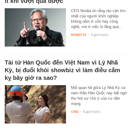
ít khi vượt qua được
CEO Nvidia tin rằng rào cản lớn
nhất của người khởi nghiệp
không nằm ở vốn hay công
nghệ, mà ở việc lo lắng quá…
MONEY.14
-
5 giờ trước
Tài tử Hàn Quốc đến Việt Nam vì Lý Nhã
Kỳ, bị đuổi khỏi showbiz vì làm điều cấm
kỵ bây giờ ra sao?
Mối quan hệ giữa Lý Nhã Kỳ và
nam thần Hàn Quốc này bất ngờ
thu hút sự chú ý của cư dân
mạng.
CINE
-
5 giờ trước