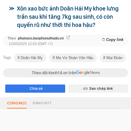
Xôn xao bức ảnh Doãn Hải My khoe lưng
trần sau khi tăng 7kg sau sinh, có còn
quyến rũ như thời thi hoa hậu?
Theo
phunuso.baophunuthudo.vn
Copy link
12/05/2025 12:03 (GMT +7)
Tags
Doãn Hải My
Mẹ Vợ Đoàn Văn Hậu
Mai Đoàn
Theo dõi Kenh14.vn trên
Chia sẻ
Sao chép link
CÙNG MỤC
ĐANG HOT