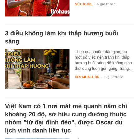
SỨC KHỎE
-
5 giờ trước
3 điều không làm khi thắp hương buổi
sáng
Theo quan niệm dân gian, có
một số việc nên tránh khi thắp
hương buổi sáng để không gian
thờ cúng luôn gọn gàng, trang…
XEM MUA LUÔN
-
5 giờ trước
Việt Nam có 1 nơi mát mẻ quanh năm chỉ
khoảng 20 độ, sở hữu cung đường thuộc
nhóm "tứ đại đỉnh đèo", được Oscar du
lịch vinh danh liên tục