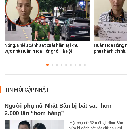
Nóng: Nhiều cảnh sát xuất hiện tại khu
Huấn Hoa Hồng mộ
vực nhà Huấn "Hoa Hồng" ở Hà Nội
phạt hành chính, m
TIN MỚI CẬP NHẬT
Người phụ nữ Nhật Bản bị bắt sau hơn
2.000 lần “bom hàng”
Một phụ nữ 32 tuổi tại Nhật Bản
vừa bị cảnh sát bắt giữ sau khi