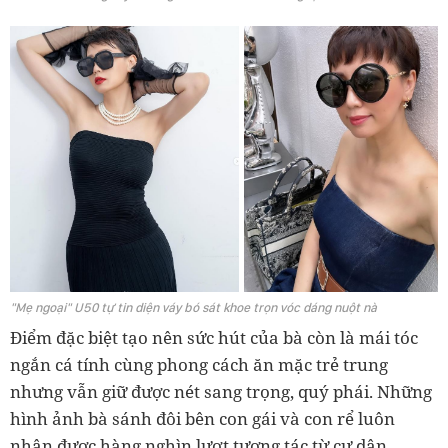
"Mẹ ngoại" U50 tự tin diện váy bó sát khoe trọn vóc dáng nuột nà
Điểm đặc biệt tạo nên sức hút của bà còn là mái tóc
ngắn cá tính cùng phong cách ăn mặc trẻ trung
nhưng vẫn giữ được nét sang trọng, quý phái. Những
hình ảnh bà sánh đôi bên con gái và con rể luôn
nhận được hàng nghìn lượt tương tác từ cư dân