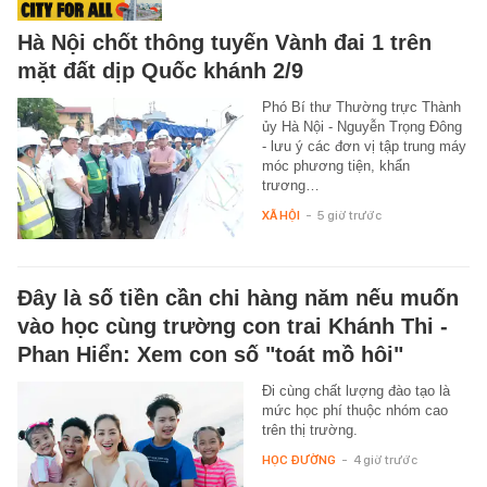
Hà Nội chốt thông tuyến Vành đai 1 trên
mặt đất dịp Quốc khánh 2/9
Phó Bí thư Thường trực Thành
ủy Hà Nội - Nguyễn Trọng Đông
- lưu ý các đơn vị tập trung máy
móc phương tiện, khẩn
trương…
XÃ HỘI
-
5 giờ trước
Đây là số tiền cần chi hàng năm nếu muốn
vào học cùng trường con trai Khánh Thi -
Phan Hiển: Xem con số "toát mồ hôi"
Đi cùng chất lượng đào tạo là
mức học phí thuộc nhóm cao
trên thị trường.
HỌC ĐƯỜNG
-
4 giờ trước