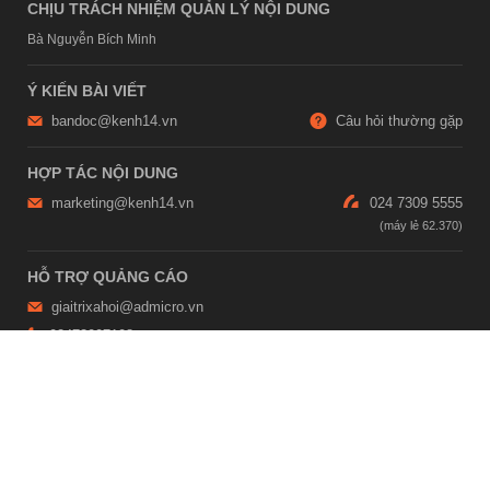
CHỊU TRÁCH NHIỆM QUẢN LÝ NỘI DUNG
Bà Nguyễn Bích Minh
Ý KIẾN BÀI VIẾT
bandoc@kenh14.vn
Câu hỏi thường gặp
HỢP TÁC NỘI DUNG
marketing@kenh14.vn
024 7309 5555
HỖ TRỢ QUẢNG CÁO
giaitrixahoi@admicro.vn
02473007108
TRỤ SỞ HÀ NỘI
Tầng 21, Tòa nhà Center Building, Hapulico Complex, Số 01, phố
Nguyễn Huy Tưởng, phường Thanh Xuân, thành phố Hà Nội
TRỤ SỞ TP.HỒ CHÍ MINH