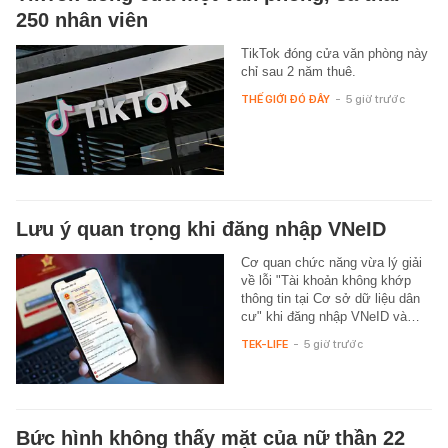
250 nhân viên
TikTok đóng cửa văn phòng này
chỉ sau 2 năm thuê.
THẾ GIỚI ĐÓ ĐÂY
-
5 giờ trước
Lưu ý quan trọng khi đăng nhập VNeID
Cơ quan chức năng vừa lý giải
về lỗi "Tài khoản không khớp
thông tin tại Cơ sở dữ liệu dân
cư" khi đăng nhập VNeID và…
TEK-LIFE
-
5 giờ trước
Bức hình không thấy mặt của nữ thần 22