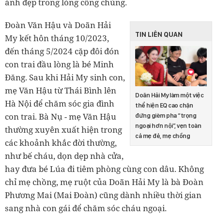
ảnh đẹp trong lòng công chúng.
Đoàn Văn Hậu và Doãn Hải
TIN LIÊN QUAN
My kết hôn tháng 10/2023,
đến tháng 5/2024 cặp đôi đón
con trai đầu lòng là bé Minh
Đăng. Sau khi Hải My sinh con,
mẹ Văn Hậu từ Thái Bình lên
Doãn Hải My làm một việc
Hà Nội để chăm sóc gia đình
thể hiện EQ cao chặn
con trai. Bà Nụ - mẹ Văn Hậu
đứng gièm pha “trọng
ngoại hơn nội”, vẹn toàn
thường xuyên xuất hiện trong
cả mẹ đẻ, mẹ chồng
các khoảnh khắc đời thường,
như bế cháu, dọn dẹp nhà cửa,
hay đưa bé Lúa đi tiêm phòng cùng con dâu. Không
chỉ mẹ chồng, mẹ ruột của Doãn Hải My là bà Đoàn
Phương Mai (Mai Đoàn) cũng dành nhiều thời gian
sang nhà con gái để chăm sóc cháu ngoại.