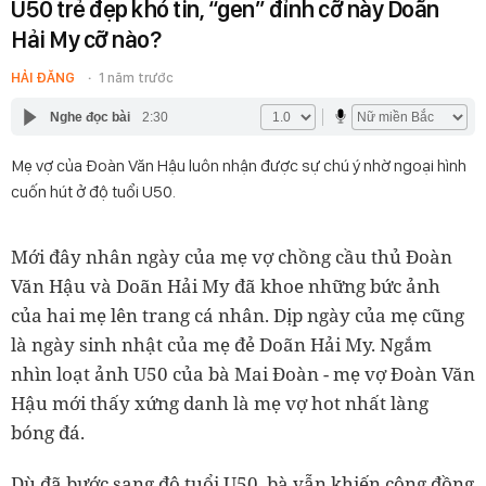
U50 trẻ đẹp khó tin, “gen” đỉnh cỡ này Doãn
Hải My cỡ nào?
HẢI ĐĂNG
1 năm trước
Nghe đọc bài
2:30
Mẹ vợ của Đoàn Văn Hậu luôn nhận được sự chú ý nhờ ngoại hình
cuốn hút ở độ tuổi U50.
Mới đây nhân ngày của mẹ vợ chồng cầu thủ Đoàn
Văn Hậu và Doãn Hải My đã khoe những bức ảnh
của hai mẹ lên trang cá nhân. Dịp ngày của mẹ cũng
là ngày sinh nhật của mẹ đẻ Doãn Hải My. Ngắm
nhìn loạt ảnh U50 của bà Mai Đoàn - mẹ vợ Đoàn Văn
Hậu mới thấy xứng danh là mẹ vợ hot nhất làng
bóng đá.
Dù đã bước sang độ tuổi U50, bà vẫn khiến cộng đồng