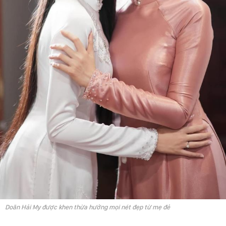
Doãn Hải My được khen thừa hưởng mọi nét đẹp từ mẹ đẻ