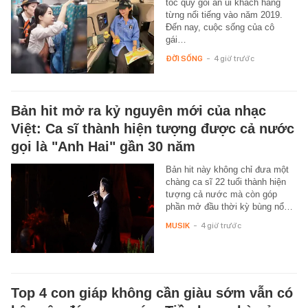
tốc quỳ gối an ủi khách hàng
từng nổi tiếng vào năm 2019.
Đến nay, cuộc sống của cô
gái…
ĐỜI SỐNG
-
4 giờ trước
Bản hit mở ra kỷ nguyên mới của nhạc
Việt: Ca sĩ thành hiện tượng được cả nước
gọi là "Anh Hai" gần 30 năm
Bản hit này không chỉ đưa một
chàng ca sĩ 22 tuổi thành hiện
tượng cả nước mà còn góp
phần mở đầu thời kỳ bùng nổ…
MUSIK
-
4 giờ trước
Top 4 con giáp không cần giàu sớm vẫn có