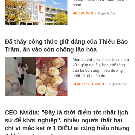
nhọn
HỌC ĐƯỜNG
-
6 giờ trước
Đã thấy công thức giữ dáng của Thiều Bảo
Trâm, ăn vào còn chống lão hóa
Món ăn vặt của Thiều Bảo Trâm
vừa giúp no lâu, hạn chế tăng
cân lại bổ sung nhiều dưỡng
chất tốt cho làn da.
BEAUTY & FASHION
-
6 giờ trước
CEO Nvidia: "Đây là thời điểm tốt nhất lịch
sử để khởi nghiệp", nhiều người thất bại
chỉ vì mắc kẹt ở 1 ĐIỀU ai cũng hiểu nhưng