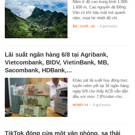
Nằm ở độ cao trung bình 1.000-
1.600 m, Cao nguyên đá Đồng
Văn có khí hậu mát mẻ quanh
năm, mùa hè nhiệt độ chỉ…
ĂN - CHƠI - ĐI
-
5 giờ trước
Lãi suất ngân hàng 6/8 tại Agribank,
Vietcombank, BIDV, VietinBank, MB,
Sacombank, HDBank,...
Khảo sát lãi suất huy động trực
tuyến niêm yết tại 34 ngân hàng
ngày 6/8 cho thấy ACB vẫn dẫn
đầu với mức 7,8%/năm cho…
MONEY.14
-
5 giờ trước
TikTok đóng cửa một văn phòng, sa thải