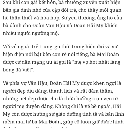
Sau khi con gái kết hôn, bà thường xuyên xuất hiện
bên gia đình nhỏ của cặp đôi trẻ, cho thấy mối quan
hệ thân thiết và hòa hợp. Sự yêu thương, ủng hộ của
bà dành cho Đoàn Văn Hậu và Doãn Hải My khiến
nhiều người ngưỡng mộ.
Với vẻ ngoài trẻ trung, gu thời trang hiện đại và sự
hiện diện nổi bật bên con rể nổi tiếng, bà Mai Đoàn
được cư dân mạng ưu ái gọi là "mẹ vợ hot nhất làng
bóng đá Việt".
Về phía vợ Văn Hậu, Doãn Hải My được khen ngợi là
người đẹp dịu dàng, thanh lịch và rất đằm thắm,
những nét đẹp được cho là thừa hưởng trọn vẹn từ
người mẹ duyên dáng. Không chỉ là vẻ bề ngoài, Hải
My còn được hưởng sự giáo dưỡng tinh tế và bản lĩnh
mềm mại từ bà Mai Đoàn, giúp cô luôn giữ được hình