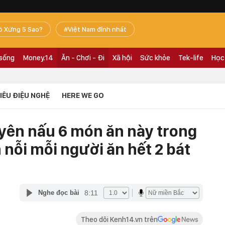
ó Xứng 5 Sao?
Việt Nam đỉnh nhất
 sống
Money.14
Ăn - Chơi - Đi
Xã hội
Sức khỏe
Tek-life
Học
TIÊU ĐIỆU NGHỆ
HERE WE GO
uyên nấu 6 món ăn này trong
nỗi mỗi người ăn hết 2 bát
8:11
Nghe đọc bài
Theo dõi Kenh14.vn trên