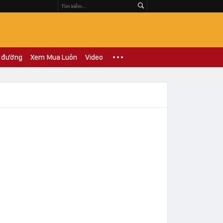
 đường
Xem Mua Luôn
Video