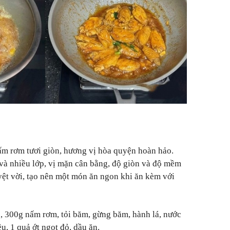
ấm rơm tươi giòn, hương vị hòa quyện hoàn hảo.
và nhiều lớp, vị mặn cân bằng, độ giòn và độ mềm
ệt vời, tạo nên một món ăn ngon khi ăn kèm với
ò, 300g nấm rơm, tỏi băm, gừng băm, hành lá, nước
êu, 1 quả ớt ngọt đỏ, dầu ăn.