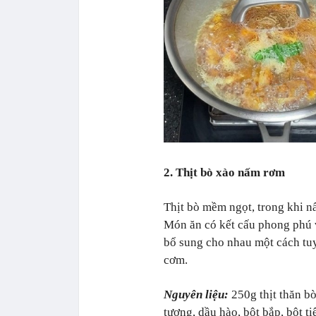
2. Thịt bò xào nấm rơm
Thịt bò mềm ngọt, trong khi n
Món ăn có kết cấu phong phú 
bổ sung cho nhau một cách tuy
cơm.
Nguyên liệu:
250g thịt thăn b
tương, dầu hào, bột bắp, bột ti