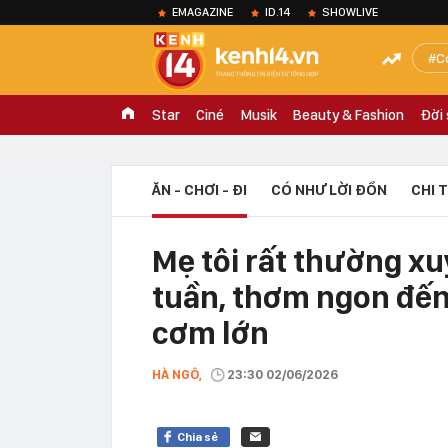
EMAGAZINE
ID.14
SHOWLIVE
C
Star
Ciné
Musik
Beauty & Fashion
Đời
ĂN - CHƠI - ĐI
CÓ NHƯ LỜI ĐỒN
CHI 
Mẹ tôi rất thường x
tuần, thơm ngon đến 
cơm lớn
HÀ NGÔ,
23:30 02/06/2026
Chia sẻ