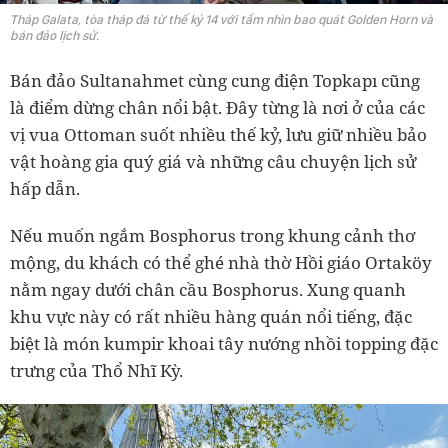
Tháp Galata, tòa tháp đá từ thế kỷ 14 với tầm nhìn bao quát Golden Horn và
bán đảo lịch sử.
Bán đảo Sultanahmet cùng cung điện Topkapı cũng
là điểm dừng chân nổi bật. Đây từng là nơi ở của các
vị vua Ottoman suốt nhiều thế kỷ, lưu giữ nhiều bảo
vật hoàng gia quý giá và những câu chuyện lịch sử
hấp dẫn.
Nếu muốn ngắm Bosphorus trong khung cảnh thơ
mộng, du khách có thể ghé nhà thờ Hồi giáo Ortaköy
nằm ngay dưới chân cầu Bosphorus. Xung quanh
khu vực này có rất nhiều hàng quán nổi tiếng, đặc
biệt là món kumpir khoai tây nướng nhồi topping đặc
trưng của Thổ Nhĩ Kỳ.