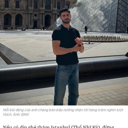
Mỗi bài đăng của anh chàng bán bắp nướng nhận tới hàng trăm nghìn lượt
thích. Ảnh: IGNV
Nếu có dịp ghé thăm Istanbul (Thổ Nhĩ Kỳ), đừng