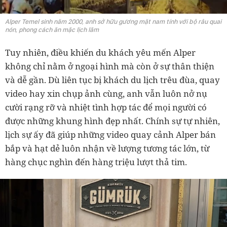
Alper Temel sinh năm 2000, anh sở hữu gương mặt nam tính với bộ râu quai
nón, phong cách ăn mặc lịch lãm
Tuy nhiên, điều khiến du khách yêu mến Alper
không chỉ nằm ở ngoại hình mà còn ở sự thân thiện
và dễ gần. Dù liên tục bị khách du lịch trêu đùa, quay
video hay xin chụp ảnh cùng, anh vẫn luôn nở nụ
cười rạng rỡ và nhiệt tình hợp tác để mọi người có
được những khung hình đẹp nhất. Chính sự tự nhiên,
lịch sự ấy đã giúp những video quay cảnh Alper bán
bắp và hạt dẻ luôn nhận về lượng tương tác lớn, từ
hàng chục nghìn đến hàng triệu lượt thả tim.