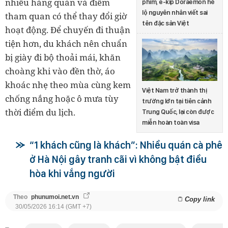
nhiều hàng quán và điểm
phim, ê-kíp Doraemon hé
lộ nguyên nhân viết sai
tham quan có thể thay đổi giờ
tên đặc sản Việt
hoạt động. Để chuyến đi thuận
tiện hơn, du khách nên chuẩn
bị giày đi bộ thoải mái, khăn
choàng khi vào đền thờ, áo
khoác nhẹ theo mùa cùng kem
Việt Nam trở thành thị
chống nắng hoặc ô mưa tùy
trường lớn tại tiên cảnh
thời điểm du lịch.
Trung Quốc, lại còn được
miễn hoàn toàn visa
“1 khách cũng là khách”: Nhiều quán cà phê
ở Hà Nội gây tranh cãi vì không bật điều
hòa khi vắng người
Theo
phunumoi.net.vn
Copy link
30/05/2026 16:14 (GMT +7)