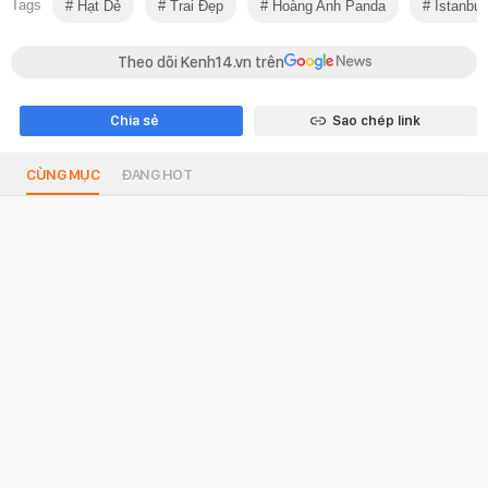
Tags
Hạt Dẻ
Trai Đẹp
Hoàng Anh Panda
Istanbul
Theo dõi Kenh14.vn trên
Chia sẻ
Sao chép link
CÙNG MỤC
ĐANG HOT