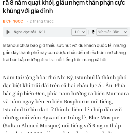
rã 8 năm quạt khói, giấu nhẹm thân phận cực
khủng với gia đình
BÍCH NGỌC
2 tháng trước
Nghe đọc bài
6:11
Istanbul chưa bao giờ thiếu sức hút với du khách quốc tế, nhưng
gần đây thành phố này còn được nhắc đến nhiều hơn nhờ chàng
trai bán bắp nướng đẹp trai nổi tiếng trên mạng xã hội.
Nằm tại Cộng hòa Thổ Nhĩ Kỳ, Istanbul là thành phố
đặc biệt khi trải dài trên cả hai châu lục Á - Âu. Phía
bắc giáp biển Đen, phía nam hướng ra biển Marmara
và nằm ngay bên eo biển Bosphorus nổi tiếng,
Istanbul từ lâu đã trở thành điểm đến hấp dẫn với
những mái vòm Byzantine tráng lệ, Blue Mosque
(Sultan Ahmed Mosque) nổi tiếng với 6 ngọn tháp