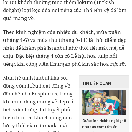
lỡ. Du khách thường mua thêm lokum (Turkish
delight) loại kẹo dẻo nổi tiếng của Thổ Nhĩ Kỳ để làm
quà mang về.
Theo kinh nghiệm của nhiều du khách, mùa xuân
(tháng 4-6) và mùa thu (tháng 9-11) là thời điểm đẹp
nhất để khám phá Istanbul nhờ thời tiết mát mẻ, dễ
chịu. Đặc biệt tháng 4 còn có Lễ hội hoa tulip nổi
tiếng, khi công viên Emirgan phủ kín sắc hoa rực rỡ.
Mùa hè tại Istanbul khá sôi
TIN LIÊN QUAN
động với nhiều hoạt động về
đêm bên bờ Bosphorus, trong
khi mùa đông mang vẻ đẹp cổ
tích với những đợt tuyết phủ
hiếm hoi. Du khách cũng nên
Đưa cảnh Nobita ngồi ghế
lưu ý thời gian Ramadan vì
nhựa ăn cơm tấm lên