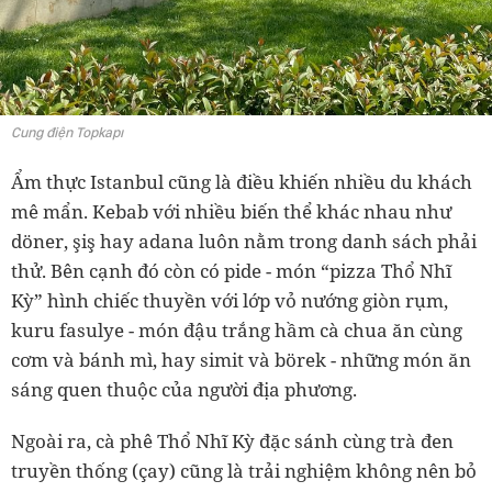
Cung điện Topkapı
Ẩm thực Istanbul cũng là điều khiến nhiều du khách
mê mẩn. Kebab với nhiều biến thể khác nhau như
döner, şiş hay adana luôn nằm trong danh sách phải
thử. Bên cạnh đó còn có pide - món “pizza Thổ Nhĩ
Kỳ” hình chiếc thuyền với lớp vỏ nướng giòn rụm,
kuru fasulye - món đậu trắng hầm cà chua ăn cùng
cơm và bánh mì, hay simit và börek - những món ăn
sáng quen thuộc của người địa phương.
Ngoài ra, cà phê Thổ Nhĩ Kỳ đặc sánh cùng trà đen
truyền thống (çay) cũng là trải nghiệm không nên bỏ