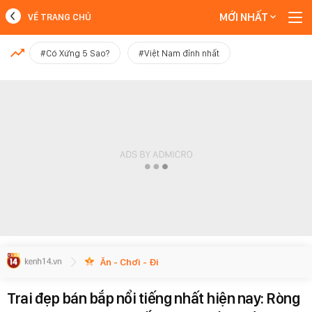
MỚI NHẤT
VỀ TRANG CHỦ
MỚI NHẤT
#Có Xứng 5 Sao?
#Việt Nam đỉnh nhất
Xem thêm
Ăn - Chơi - Đi
Trai đẹp bán bắp nổi tiếng nhất hiện nay: Ròng