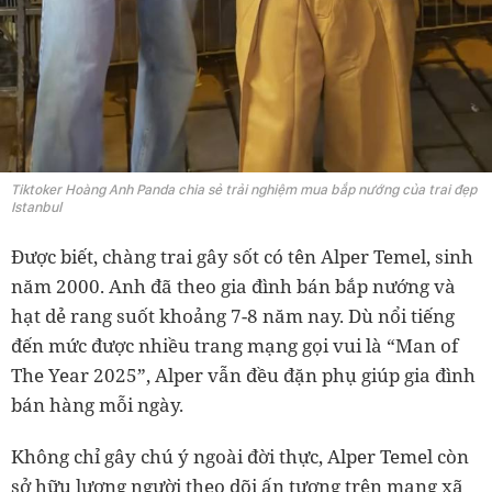
Tiktoker Hoàng Anh Panda chia sẻ trải nghiệm mua bắp nướng của trai đẹp
Istanbul
Được biết, chàng trai gây sốt có tên Alper Temel, sinh
năm 2000. Anh đã theo gia đình bán bắp nướng và
hạt dẻ rang suốt khoảng 7-8 năm nay. Dù nổi tiếng
đến mức được nhiều trang mạng gọi vui là “Man of
The Year 2025”, Alper vẫn đều đặn phụ giúp gia đình
bán hàng mỗi ngày.
Không chỉ gây chú ý ngoài đời thực, Alper Temel còn
sở hữu lượng người theo dõi ấn tượng trên mạng xã