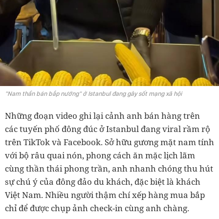
"Nam thần bán bắp nướng" ở Istanbul đang gây sốt mạng xã hội
Những đoạn video ghi lại cảnh anh bán hàng trên
các tuyến phố đông đúc ở Istanbul đang viral rầm rộ
trên TikTok và Facebook. Sở hữu gương mặt nam tính
với bộ râu quai nón, phong cách ăn mặc lịch lãm
cùng thần thái phong trần, anh nhanh chóng thu hút
sự chú ý của đông đảo du khách, đặc biệt là khách
Việt Nam. Nhiều người thậm chí xếp hàng mua bắp
chỉ để được chụp ảnh check-in cùng anh chàng.