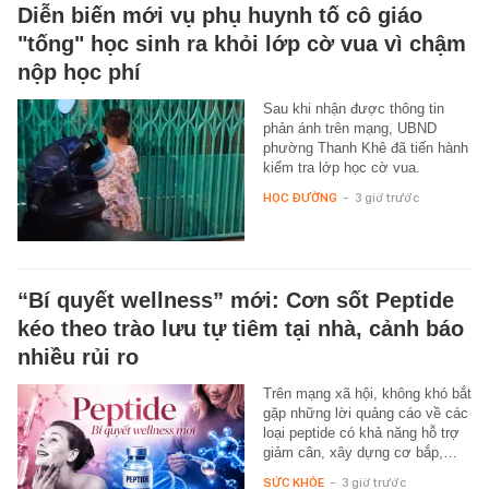
Diễn biến mới vụ phụ huynh tố cô giáo
"tống" học sinh ra khỏi lớp cờ vua vì chậm
nộp học phí
Sau khi nhận được thông tin
phản ánh trên mạng, UBND
phường Thanh Khê đã tiến hành
kiểm tra lớp học cờ vua.
HỌC ĐƯỜNG
-
3 giờ trước
“Bí quyết wellness” mới: Cơn sốt Peptide
kéo theo trào lưu tự tiêm tại nhà, cảnh báo
nhiều rủi ro
Trên mạng xã hội, không khó bắt
gặp những lời quảng cáo về các
loại peptide có khả năng hỗ trợ
giảm cân, xây dựng cơ bắp,…
SỨC KHỎE
-
3 giờ trước