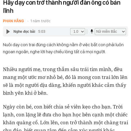
Hãy dạy con trở thành người đàn ông có bản
lĩnh
PHAN HẰNG
1 năm trước
Nghe đọc bài
5:03
Nuôi dạy con trai đúng cách không nằm ở việc bắt con phải luôn
ngoan ngoãn, nghe lời hay chiều lòng tất cả mọi người.
Nhiều người mẹ, trong thẳm sâu trái tim mình, đều
mang một ước mơ nhỏ bé, đó là mong con trai lớn lên
sẽ là một người dịu dàng, khiến người khác cảm thấy
bình yên khi ở bên.
Ngày còn bé, con biết chia sẻ viên kẹo cho bạn. Trời
lạnh, con lặng lẽ đưa cho bạn học bên cạnh một chiếc
khăn quàng cổ. Lớn lên, con trở thành một chàng trai
chu đáo, biết quan tâm đến cảm xúc người khác.