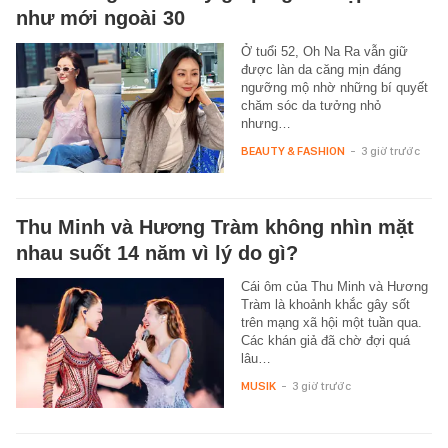
như mới ngoài 30
Ở tuổi 52, Oh Na Ra vẫn giữ
được làn da căng mịn đáng
ngưỡng mộ nhờ những bí quyết
chăm sóc da tưởng nhỏ
nhưng…
BEAUTY & FASHION
-
3 giờ trước
Thu Minh và Hương Tràm không nhìn mặt
nhau suốt 14 năm vì lý do gì?
Cái ôm của Thu Minh và Hương
Tràm là khoảnh khắc gây sốt
trên mạng xã hội một tuần qua.
Các khán giả đã chờ đợi quá
lâu…
MUSIK
-
3 giờ trước