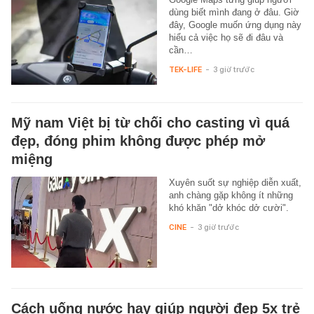
dùng biết mình đang ở đâu. Giờ
đây, Google muốn ứng dụng này
hiểu cả việc họ sẽ đi đâu và
cần…
TEK-LIFE
-
3 giờ trước
Mỹ nam Việt bị từ chối cho casting vì quá
đẹp, đóng phim không được phép mở
miệng
Xuyên suốt sự nghiệp diễn xuất,
anh chàng gặp không ít những
khó khăn "dở khóc dở cười".
CINE
-
3 giờ trước
Cách uống nước hay giúp người đẹp 5x trẻ