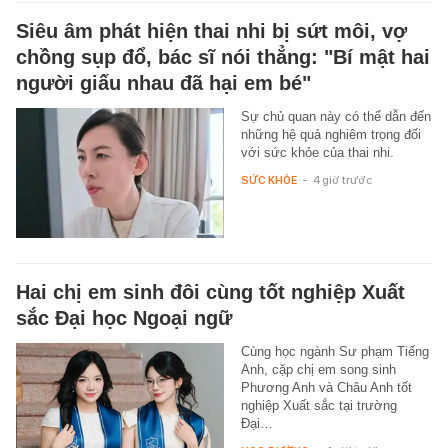
Siêu âm phát hiện thai nhi bị sứt môi, vợ
chồng sụp đổ, bác sĩ nói thẳng: "Bí mật hai
người giấu nhau đã hại em bé"
Sự chủ quan này có thể dẫn đến
những hệ quả nghiêm trọng đối
với sức khỏe của thai nhi.
SỨC KHỎE
-
4 giờ trước
Hai chị em sinh đôi cùng tốt nghiệp Xuất
sắc Đại học Ngoại ngữ
Cùng học ngành Sư phạm Tiếng
Anh, cặp chị em song sinh
Phương Anh và Châu Anh tốt
nghiệp Xuất sắc tại trường
Đại…