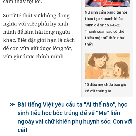
cảm thấy tội lỗi.
Nữ sinh cầm bảng tại hội
Sự tử tế thật sự không đồng
thao tạo khoảnh khắc
nghĩa với việc phải hy sinh
"kinh diễm" có 1-0-2:
mình để làm hài lòng người
Thanh xuân sao có thể
thiếu một nữ thần như
khác. Biết đặt giới hạn là cách
thế?
để con vừa giữ được lòng tốt,
vừa giữ được chính mình.
10 điều mẹ chưa bao giờ
kể với chúng ta
Bài tiếng Việt yêu cầu tả "Ai thế nào", học
sinh tiểu học bốc trúng đề về "Mẹ" liền
ngoáy vài chữ khiến phụ huynh sốc: Con với
cái!