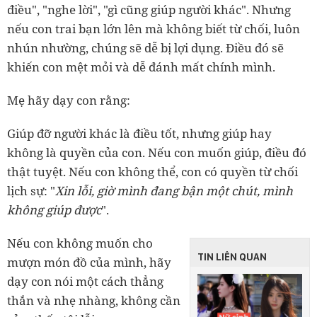
điều", "nghe lời", "gì cũng giúp người khác". Nhưng
nếu con trai bạn lớn lên mà không biết từ chối, luôn
nhún nhường, chúng sẽ dễ bị lợi dụng. Điều đó sẽ
khiến con mệt mỏi và dễ đánh mất chính mình.
Mẹ hãy dạy con rằng:
Giúp đỡ người khác là điều tốt, nhưng giúp hay
không là quyền của con. Nếu con muốn giúp, điều đó
thật tuyệt. Nếu con không thể, con có quyền từ chối
lịch sự: "
Xin lỗi, giờ mình đang bận một chút, mình
không giúp được
".
Nếu con không muốn cho
TIN LIÊN QUAN
mượn món đồ của mình, hãy
dạy con nói một cách thẳng
thắn và nhẹ nhàng, không cần