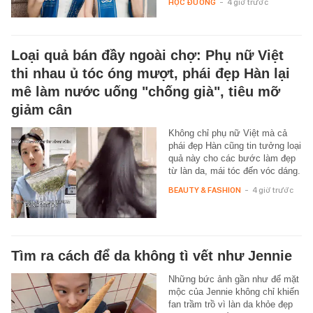
HỌC ĐƯỜNG
-
4 giờ trước
Loại quả bán đầy ngoài chợ: Phụ nữ Việt
thi nhau ủ tóc óng mượt, phái đẹp Hàn lại
mê làm nước uống "chống già", tiêu mỡ
giảm cân
Không chỉ phụ nữ Việt mà cả
phái đẹp Hàn cũng tin tưởng loại
quả này cho các bước làm đẹp
từ làn da, mái tóc đến vóc dáng.
BEAUTY & FASHION
-
4 giờ trước
Tìm ra cách để da không tì vết như Jennie
Những bức ảnh gần như để mặt
mộc của Jennie không chỉ khiến
fan trầm trồ vì làn da khỏe đẹp