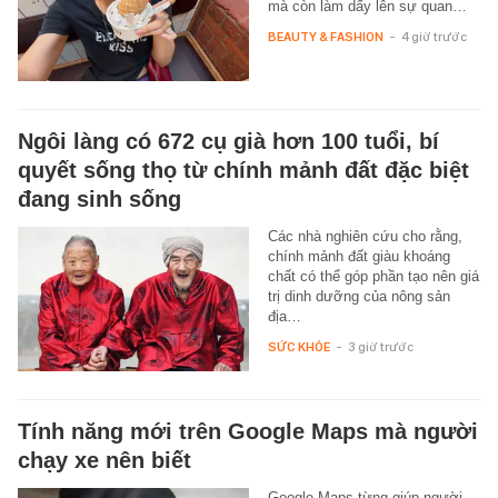
mà còn làm dấy lên sự quan…
BEAUTY & FASHION
-
4 giờ trước
Ngôi làng có 672 cụ già hơn 100 tuổi, bí
quyết sống thọ từ chính mảnh đất đặc biệt
đang sinh sống
Các nhà nghiên cứu cho rằng,
chính mảnh đất giàu khoáng
chất có thể góp phần tạo nên giá
trị dinh dưỡng của nông sản
địa…
SỨC KHỎE
-
3 giờ trước
Tính năng mới trên Google Maps mà người
chạy xe nên biết
Google Maps từng giúp người