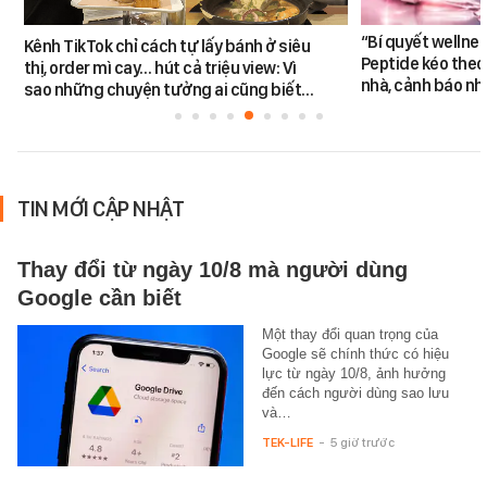
“Bí quyết wellne
Kênh TikTok chỉ cách tự lấy bánh ở siêu
Peptide kéo theo 
thị, order mì cay… hút cả triệu view: Vì
nhà, cảnh báo nhi
sao những chuyện tưởng ai cũng biết…
TIN MỚI CẬP NHẬT
Thay đổi từ ngày 10/8 mà người dùng
Google cần biết
Một thay đổi quan trọng của
Google sẽ chính thức có hiệu
lực từ ngày 10/8, ảnh hưởng
đến cách người dùng sao lưu
và…
TEK-LIFE
-
5 giờ trước