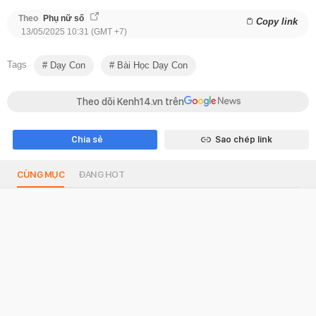
Theo
Phụ nữ số
Copy link
13/05/2025 10:31 (GMT +7)
Tags
Dạy Con
Bài Học Dạy Con
Theo dõi Kenh14.vn trên
Chia sẻ
Sao chép link
CÙNG MỤC
ĐANG HOT